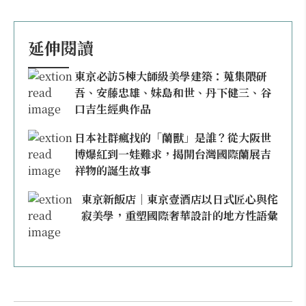
延伸閱讀
東京必訪5棟大師級美學建築：蒐集隈研
吾、安藤忠雄、妹島和世、丹下健三、谷
口吉生經典作品
日本社群瘋找的「蘭獸」是誰？從大阪世
博爆紅到一娃難求，揭開台灣國際蘭展吉
祥物的誕生故事
東京新飯店｜東京壹酒店以日式匠心與侘
寂美學，重塑國際奢華設計的地方性語彙