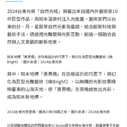
2024台東光祭「自然光域」將展出來自國內外藝術家10
件巨型作品，為知本溫泉村注入光能量。藝術家們以台
東的日、月，星辰等自然元素為靈感，結合創新科技與
藝術手法，透過燈光雕塑與光影互動，創造一個融合自
然與人文景觀的嶄新地景。
知本地標「勇男橋」在玖格設計的巧思下，將幻化為巨型光雕藝術《煥
Bright》。圖片來源｜2024台東光祭
其中，知本地標「勇男橋」在玖格設計的巧思下，將幻
化為巨型光雕藝術《煥Bright》，以絢爛的光影效果輝
映臺東的山海天地，使「勇男橋」在夜晚綻放出光彩，
成為知本新地標。
2024台東光祭登場，圖為介隙:向陽之域 。圖片來源｜2024台東光祭
以街頭藝術聞名的巴西藝術家VJ Suave首次參與台東光祭，與臺東學子共創