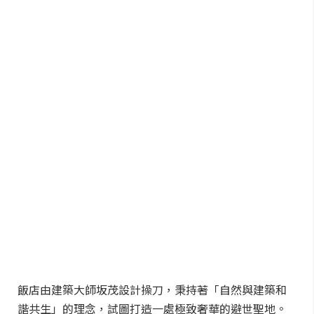
飯店由建築大師坂茂設計操刀，秉持著「自然與建築和
諧共生」的理念，試圖打造一處極致奢華的避世聖地。