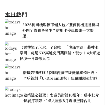
本日熱門
2026桃園機場停車懶人包／要停桃機還是機場
外圍？收費各多少？信用卡停車優惠一次整
理！
【雲林親子玩水】全台唯一「虎爺主題」叢林水
樂園！虎尾632高地免門票回歸，玩水＋4大順遊
秘境一日遊懶人包
搭機告別落枕！阿聯酋航空經濟艙座椅升級，
全球首創「U-Dream頭枕」包覆頭頸超好睡
建築迷必朝聖！忠泰美術館10週年：藤本壯介
特展打頭陣，1:5大屋根8月震撼空降台北