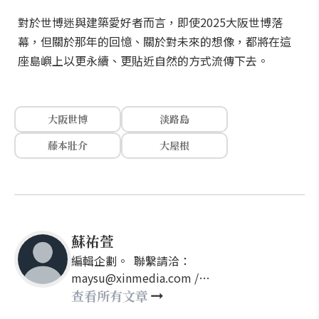
對於世博迷與建築愛好者而言，即使2025大阪世博落
幕，但關於那年的回憶、關於對未來的想像，都將在這
座島嶼上以更永續、更貼近自然的方式流傳下去。
大阪世博
淡路島
藤本壯介
大屋根
蘇祐萱
編輯企劃。 聯繫請洽：
maysu@xinmedia.com /
may860527@gmail.com
查看所有文章