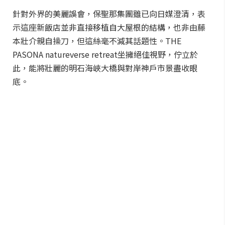
針對外界的美麗誤會，保聖那集團雖已向日媒澄清，表
示這座新飯店並非直接移植自大屋根的結構，也非由藤
本壯介親自操刀，但這絲毫不減其話題性。THE
PASONA natureverse retreat坐擁絕佳視野，佇立於
此，能將壯麗的明石海峽大橋與對岸神戶市景盡收眼
底。