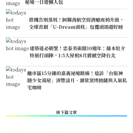
秘境一日遊懶人包
搭機告別落枕！阿聯酋航空經濟艙座椅升級，
全球首創「U-Dream頭枕」包覆頭頸超好睡
建築迷必朝聖！忠泰美術館10週年：藤本壯介
特展打頭陣，1:5大屋根8月震撼空降台北
離市區15分鐘的嘉義祕境路線！造訪「台版神
隱少女湯屋」清豐濤月、湖景窯烤披薩與人氣私
宅咖啡
接下篇文章