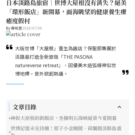
日本淡路島旅宿｜世博大屋根沒有消失？絕美
「環形飯店」新開幕，面海眺望的健康養生療
癒度假村
By
蘇祐萱
2026/07/08
大阪世博「大屋根」重生為飯店？保聖那集團於
淡路島打造全新旅宿「THE PASONA
natureverse retreat」，因優美木造弧線神似世
博地標，意外掀起熱議。
文章目錄
神似大屋根的新飯店，坐擁明石海峽絕景今夏開幕
世博記憶未完待續！原子小金剛館、荷蘭館淡路島重