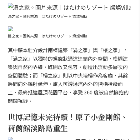
渦之家。圖片來源｜はたけのリゾート 燦燦Villa
樓之家。圖片來源｜はたけのリゾート 燦燦Villa
其中藤本壯介設計兩棟建築「渦之家」與「樓之家」。
「渦之家」以獨特的螺旋狀通道連結內外空間，模糊建
築與自然的界線，既開放又包容，創造出流動多層次的
空間體驗；而「樓之家」則以中央塔樓作為客廳，其餘
房間向外輻射延伸，旅人可透過塔內外的階梯拾級而
上，最終抵達屋頂花園平台，享受 360 度被自然擁抱的
開闊視野。
世博記憶未完待續！原子小金剛館、
荷蘭館淡路島重生