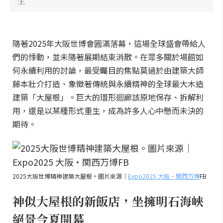
生
隨著2025年大阪世博會圓滿落幕，這場全球盛會帶給人
們的悸動，並未隨著展期結束消散。在眾多關於場館如
何永續利用的討論，最受矚目的焦點莫過於由建築大師
藤本壯介打造、象徵著傳統與永續精神的全球最大木造
建築「大屋根」。巨大的環形迴廊該原地保存、拆解利
用，還是以某種形式重生，成為許多人心中懸而未決的
期待。
2025大阪世博精神建築大屋根。圖片來源｜
Expo2025 大阪・関西万博
FB
神似大屋根的新飯店，坐擁明石海峽
絕景今夏開幕