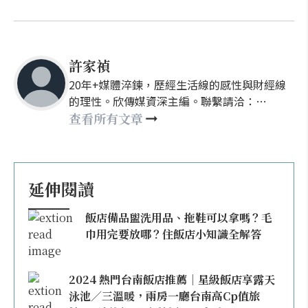
許家禎
20年+媒體淬鍊，歷經生活線的感性與財經線
的理性。欣傳媒資深主編。聯繫請洽：
nellyhsu@xinmedia.com
查看所有文章
延伸閱讀
飯店備品盥洗用品、拖鞋可以拿嗎？毛
巾用完要放哪？住飯店小知識全解答
2024 熱門台南飯店推薦｜星級飯店享露天
泳池／三溫暖，兩房一廳台南高Cp值旅