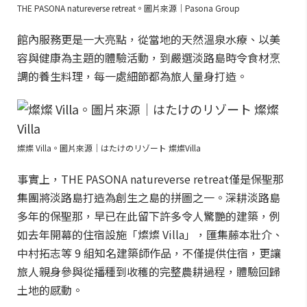
THE PASONA natureverse retreat。圖片來源｜Pasona Group
館內服務更是一大亮點，從當地的天然溫泉水療、以美
容與健康為主題的體驗活動，到嚴選淡路島時令食材烹
調的養生料理，每一處細節都為旅人量身打造。
燦燦 Villa。圖片來源｜はたけのリゾート 燦燦Villa
事實上，THE PASONA natureverse retreat僅是保聖那
集團將淡路島打造為創生之島的拼圖之一。深耕淡路島
多年的保聖那，早已在此留下許多令人驚艷的建築，例
如去年開幕的住宿設施「燦燦 Villa」，匯集藤本壯介、
中村拓志等 9 組知名建築師作品，不僅提供住宿，更讓
旅人親身參與從播種到收穫的完整農耕過程，體驗回歸
土地的感動。