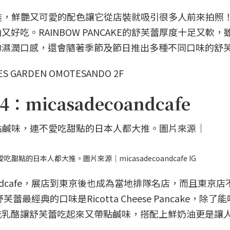
題的店裝，鮮艷又可愛的配色讓它從店裝就吸引很多人前來拍照
吃。RAINBOW PANCAKE的舒芙蕾厚度十足又軟，
的濕潤口感，還會隨著季節及節日推出多種不同口味的舒
GARDEN OMOTESANDO 2F
icasadecoandcafe
連不愛吃甜點的日本人都大推。圖片來源｜micasadecoandcafe IG
oandcafe，展店到東京後也成為當地排隊名店，而且東京
e舒芙蕾最經典的口味是Ricotta Cheese Pancake，除
乾乳酪讓舒芙蕾吃起來又帶點鹹味，搭配上鮮奶油更是讓