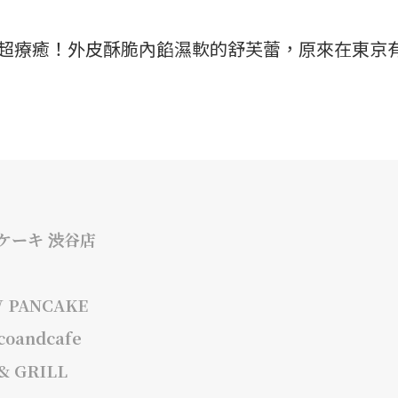
看就超療癒！外皮酥脆內餡濕軟的舒芙蕾，原來在東京
ケーキ 渋谷店
PANCAKE
andcafe
 GRILL