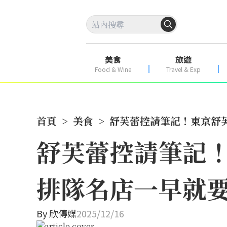
美食
旅遊
Food & Wine
Travel & Exp
首頁
>
美食
>
舒芙蕾控請筆記！東京舒
舒芙蕾控請筆記！
排隊名店一早就
By
欣傳媒
2025/12/16