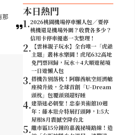
本日熱門
有那
1
.
2026桃園機場停車懶人包／要停
桃機還是機場外圍？收費各多少？
信用卡停車優惠一次整理！
2
.
【雲林親子玩水】全台唯一「虎爺
主題」叢林水樂園！虎尾632高地
免門票回歸，玩水＋4大順遊秘境
一日遊懶人包
3
.
搭機告別落枕！阿聯酋航空經濟艙
座椅升級，全球首創「U-Dream
頭枕」包覆頭頸超好睡
4
.
建築迷必朝聖！忠泰美術館10週
年：藤本壯介特展打頭陣，1:5大
屋根8月震撼空降台北
5
.
離市區15分鐘的嘉義祕境路線！造