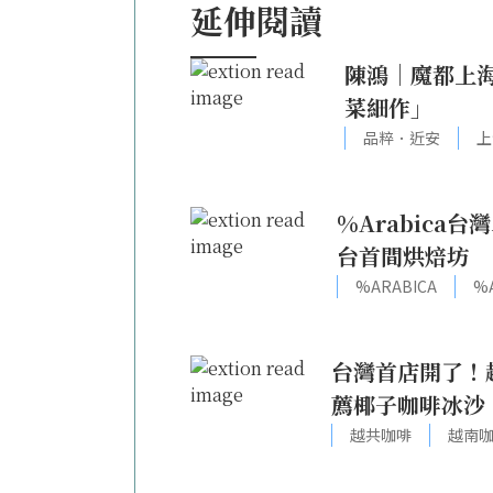
延伸閱讀
陳鴻｜魔都上
菜細作」
品粹．近安
上
%Arabic
台首間烘焙坊
%ARABICA
%
台灣首店開了！
薦椰子咖啡冰沙
越共咖啡
越南