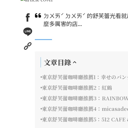
ㄉㄨㄞˊ ㄉㄨㄞˊ 的舒芙蕾光
麼多厲害的店...
文章目錄
東京舒芙蕾咖啡廳推薦1：幸せのパン
東京舒芙蕾咖啡廳推薦2：紅鶴
東京舒芙蕾咖啡廳推薦3：RAINBOW 
東京舒芙蕾咖啡廳推薦4：micasadeco
東京舒芙蕾咖啡廳推薦5：512 CAFE &