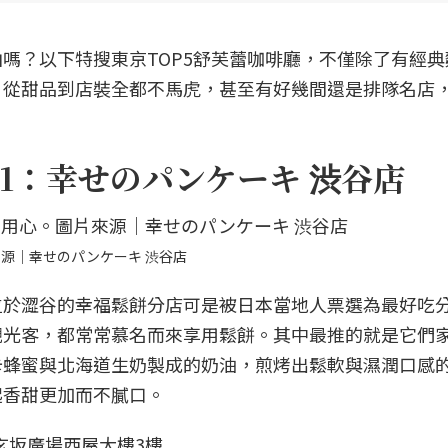
嗎？以下特搜東京TOP5舒芙蕾咖啡廳，不僅除了有經典
，從甜品到店裝全都不馬虎，甚至有好幾間還是排隊名店
1：幸せのパンケーキ 渋谷店
源｜幸せのパンケーキ 渋谷店
位於澀谷的幸福鬆餅分店可是被日本當地人票選為最好吃
觀光客，都常常慕名而來享用鬆餅。其中最推的就是它們
卡蜂蜜與北海道生奶製成的奶油，煎烤出鬆軟與濕潤口感
起香甜更加而不膩口。
道玄坂廣場西屋大樓3樓