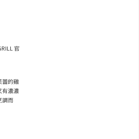
芙蕾的雞
又有濃濃
烹調而