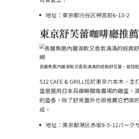
地址：東京都渋谷区神宮前6-13-2
東京舒芙蕾咖啡廳推薦5：5
表層焦脆內層濕軟又香氣滿滿的經典舒芙蕾，是搭配咖啡的絕
512 CAFE & GRILL位於東京
蛋是選用日本兵庫縣關南農場的雞蛋，清澈的
的蛋香。除了舒芙蕾外也很推薦它們家的
成。
地址：東京都港区赤坂9-5-12パークサ