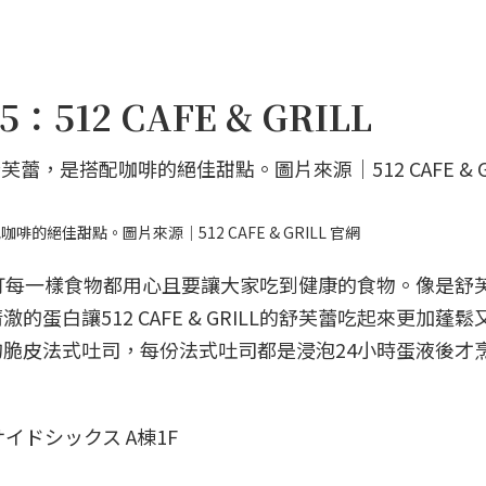
12 CAFE & GRILL
佳甜點。圖片來源｜512 CAFE & GRILL 官網
六本木，主打每一樣食物都用心且要讓大家吃到健康的食物。像是舒
蛋白讓512 CAFE & GRILL的舒芙蕾吃起來更加蓬鬆
脆皮法式吐司，每份法式吐司都是浸泡24小時蛋液後才
イドシックス A棟1F