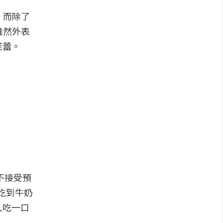
！而除了
雖然外表
芙蕾。
店不接受預
了能吃到牛奶
人吃一口