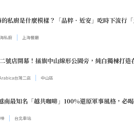
海的私廚是什麼模樣？「品粹．近安」吃時下流行「
海私廚
上海餐廳
a台灣二號店開幕！插旗中山線形公園旁，純白獨棟打造
Arabica台灣二店
中山區
越南最知名「越共咖啡」100%還原軍事風格，必
咖啡
台北車站