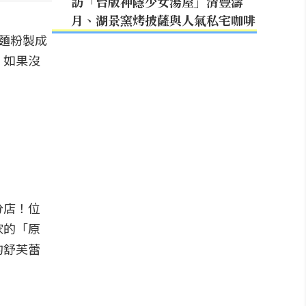
訪「台版神隱少女湯屋」清豐濤
月、湖景窯烤披薩與人氣私宅咖啡
麵粉製成
，如果沒
分店！位
家的「原
的舒芙蕾