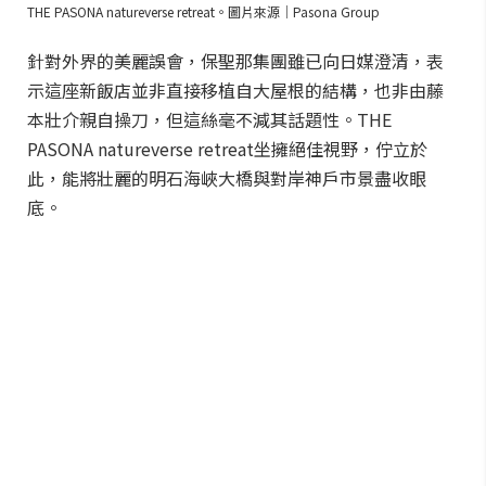
THE PASONA natureverse retreat。圖片來源｜Pasona Group
針對外界的美麗誤會，保聖那集團雖已向日媒澄清，表
示這座新飯店並非直接移植自大屋根的結構，也非由藤
本壯介親自操刀，但這絲毫不減其話題性。THE
PASONA natureverse retreat坐擁絕佳視野，佇立於
此，能將壯麗的明石海峽大橋與對岸神戶市景盡收眼
底。