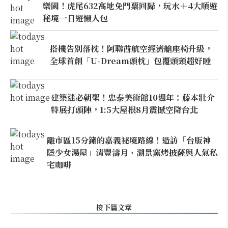
樂園！虎尾632高地免門票回歸，玩水＋4大順遊
秘境一日遊懶人包
搭機告別落枕！阿聯酋航空經濟艙座椅升級，
全球首創「U-Dream頭枕」包覆頭頸超好睡
建築迷必朝聖！忠泰美術館10週年：藤本壯介
特展打頭陣，1:5大屋根8月震撼空降台北
離市區15分鐘的嘉義祕境路線！造訪「台版神
隱少女湯屋」清豐濤月、湖景窯烤披薩與人氣私
宅咖啡
接下篇文章