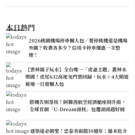
本日熱門
2026桃園機場停車懶人包／要停桃機還是機場
外圍？收費各多少？信用卡停車優惠一次整
理！
【雲林親子玩水】全台唯一「虎爺主題」叢林水
樂園！虎尾632高地免門票回歸，玩水＋4大順遊
秘境一日遊懶人包
搭機告別落枕！阿聯酋航空經濟艙座椅升級，
全球首創「U-Dream頭枕」包覆頭頸超好睡
建築迷必朝聖！忠泰美術館10週年：藤本壯介