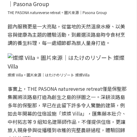
THE PASONA natureverse retreat。圖片來源｜Pasona Group
館內服務更是一大亮點，從當地的天然溫泉水療、以美
容與健康為主題的體驗活動，到嚴選淡路島時令食材烹
調的養生料理，每一處細節都為旅人量身打造。
燦燦 Villa。圖片來源｜はたけのリゾート 燦燦Villa
事實上，THE PASONA natureverse retreat僅是保聖那
集團將淡路島打造為創生之島的拼圖之一。深耕淡路島
多年的保聖那，早已在此留下許多令人驚艷的建築，例
如去年開幕的住宿設施「燦燦 Villa」，匯集藤本壯介、
中村拓志等 9 組知名建築師作品，不僅提供住宿，更讓
旅人親身參與從播種到收穫的完整農耕過程，體驗回歸