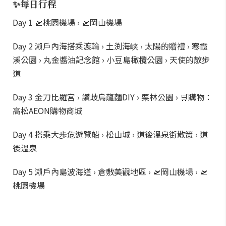
✨每日行程
Day 1 🛫桃園機場 › 🛫岡山機場
Day 2 瀨戶內海搭乘渡輪 › 土渕海峡 › 太陽的贈禮 › 寒霞
溪公園 › 丸金醬油記念館 › 小豆島橄欖公園 › 天使的散步
道
Day 3 金刀比羅宮 › 讚歧烏龍麵DIY › 栗林公園 › 🛒購物：
高松AEON購物商城
Day 4 搭乘大歩危遊覽船 › 松山城 › 道後溫泉街散策 › 道
後溫泉
Day 5 瀨戶內島波海道 › 倉敷美觀地區 › 🛫岡山機場 › 🛫
桃園機場