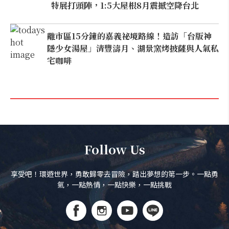
特展打頭陣，1:5大屋根8月震撼空降台北
離市區15分鐘的嘉義祕境路線！造訪「台版神
隱少女湯屋」清豐濤月、湖景窯烤披薩與人氣私
宅咖啡
Follow Us
享受吧！環遊世界，勇敢歸零去冒險，踏出夢想的第一步。一點勇
氣，一點熱情，一點快樂，一點挑戰