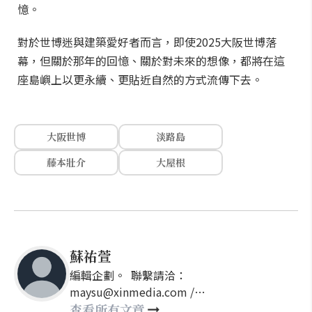
憶。
對於世博迷與建築愛好者而言，即使2025大阪世博落
幕，但關於那年的回憶、關於對未來的想像，都將在這
座島嶼上以更永續、更貼近自然的方式流傳下去。
大阪世博
淡路島
藤本壯介
大屋根
蘇祐萱
編輯企劃。 聯繫請洽：
maysu@xinmedia.com /
may860527@gmail.com
查看所有文章