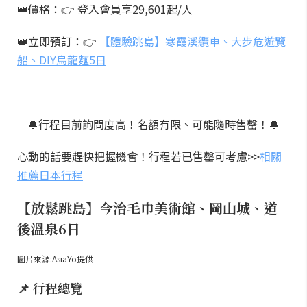
👑價格：👉 登入會員享29,601起/人
👑立即預訂：👉
【體驗跳島】寒霞溪纜車、大步危遊覽
船、DIY烏龍麵5日
🔔行程目前詢問度高！名額有限、可能隨時售罄！🔔
心動的話要趕快把握機會！行程若已售罄可考慮>>
相關
推薦日本行程
【放鬆跳島】今治毛巾美術館、岡山城、道
後溫泉6日
圖片來源:AsiaYo提供
📌 行程總覽