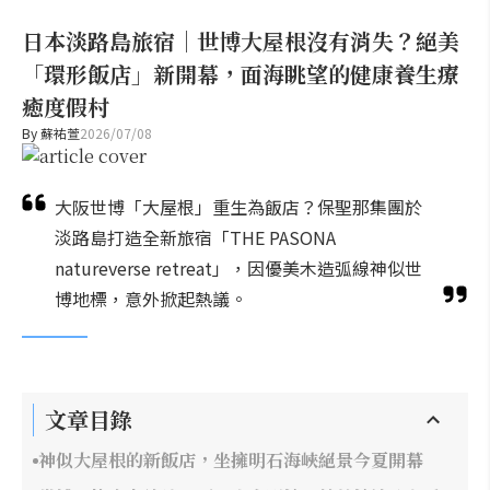
日本淡路島旅宿｜世博大屋根沒有消失？絕美
「環形飯店」新開幕，面海眺望的健康養生療
癒度假村
By
蘇祐萱
2026/07/08
大阪世博「大屋根」重生為飯店？保聖那集團於
淡路島打造全新旅宿「THE PASONA
natureverse retreat」，因優美木造弧線神似世
博地標，意外掀起熱議。
文章目錄
神似大屋根的新飯店，坐擁明石海峽絕景今夏開幕