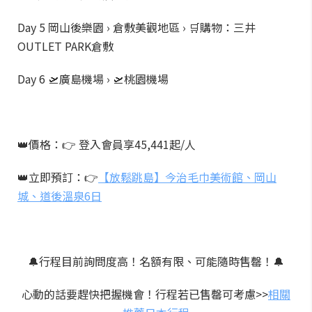
Day 5 岡山後樂園 › 倉敷美觀地區 › 🛒購物：三井
OUTLET PARK倉敷
Day 6 🛫廣島機場 › 🛫桃園機場
👑價格：👉 登入會員享45,441起/人
👑立即預訂：👉
【放鬆跳島】今治毛巾美術館、岡山
城、道後溫泉6日
🔔行程目前詢問度高！名額有限、可能隨時售罄！🔔
心動的話要趕快把握機會！行程若已售罄可考慮>>
相關