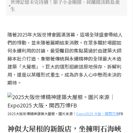
世博記憶未完待續！原子小金剛館、荷蘭館淡路島重
生
隨著2025年大阪世博會圓滿落幕，這場全球盛會帶給人
們的悸動，並未隨著展期結束消散。在眾多關於場館如
何永續利用的討論，最受矚目的焦點莫過於由建築大師
藤本壯介打造、象徵著傳統與永續精神的全球最大木造
建築「大屋根」。巨大的環形迴廊該原地保存、拆解利
用，還是以某種形式重生，成為許多人心中懸而未決的
期待。
2025大阪世博精神建築大屋根。圖片來源｜
Expo2025 大阪・関西万博
FB
神似大屋根的新飯店，坐擁明石海峽