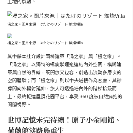
土地的感動。
渦之家。圖片來源｜はたけのリゾート 燦燦Villa
樓之家。圖片來源｜はたけのリゾート 燦燦Villa
其中藤本壯介設計兩棟建築「渦之家」與「樓之家」。
「渦之家」以獨特的螺旋狀通道連結內外空間，模糊建
築與自然的界線，既開放又包容，創造出流動多層次的
空間體驗；而「樓之家」則以中央塔樓作為客廳，其餘
房間向外輻射延伸，旅人可透過塔內外的階梯拾級而
上，最終抵達屋頂花園平台，享受 360 度被自然擁抱的
開闊視野。
世博記憶未完待續！原子小金剛館、
荷蘭館淡路島重生