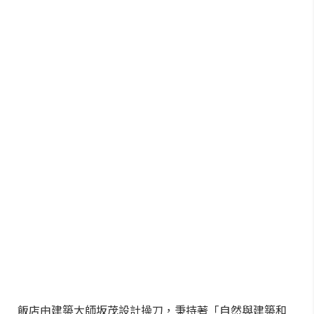
飯店由建築大師坂茂設計操刀，秉持著「自然與建築和