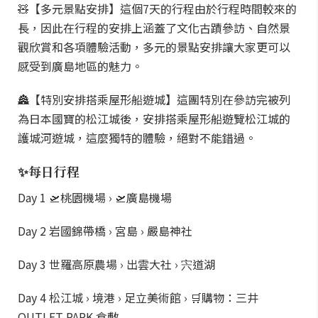
🧸【多元景點安排】這個7天的行程由於行程時間較來的
長，因此在行程的安排上涵蓋了文化古蹟參訪、自然景
觀欣賞和各項體驗活動，多元的景點安排讓大家更可以
感受到廣島地區的魅力。
🏯【特別安排搭乘屋形船遊城】這團特別在參訪完被列
為日本國寶的松江城後，安排搭乘屋形船遊覽松江城的
護城河遊城，這麼獨特的體驗，絕對不能錯過。
✨每日行程
Day 1 🛫桃園機場 › 🛫廣島機場
Day 2 岩國錦帶橋 › 宮島 › 嚴島神社
Day 3 世羅高原農場 › 出雲大社 › 宍道湖
Day 4 松江城 › 境港 › 足立美術館 › 🛒購物：三井
OUTLET PARK 倉敷