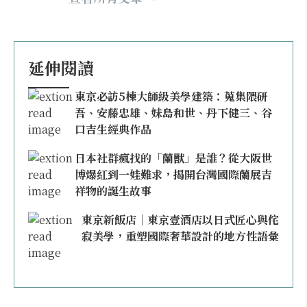
延伸閱讀
東京必訪5棟大師級美學建築：蒐集隈研
吾、安藤忠雄、妹島和世、丹下健三、谷
口吉生經典作品
日本社群瘋找的「蘭獸」是誰？從大阪世
博爆紅到一娃難求，揭開台灣國際蘭展吉
祥物的誕生故事
東京新飯店｜東京壹酒店以日式匠心與侘
寂美學，重塑國際奢華設計的地方性語彙