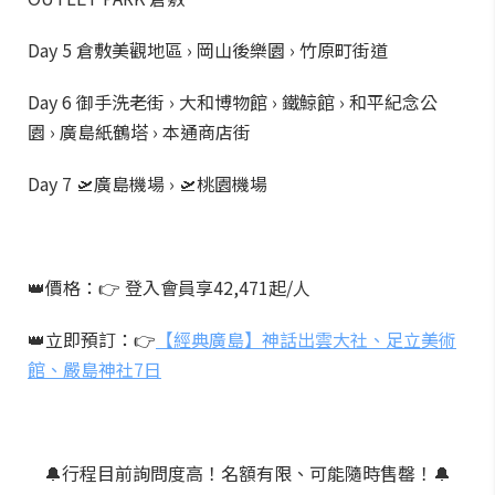
Day 5 倉敷美觀地區 › 岡山後樂園 › 竹原町街道
Day 6 御手洗老街 › 大和博物館 › 鐵鯨館 › 和平紀念公
園 › 廣島紙鶴塔 › 本通商店街
Day 7 🛫廣島機場 › 🛫桃園機場
👑價格：👉 登入會員享42,471起/人
👑立即預訂：👉
【經典廣島】神話出雲大社、足立美術
館、嚴島神社7日
🔔行程目前詢問度高！名額有限、可能隨時售罄！🔔