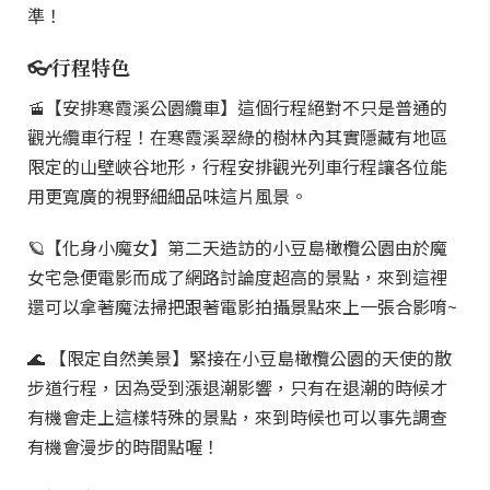
準！
👓行程特色
🚡【安排寒霞溪公園纜車】這個行程絕對不只是普通的
觀光纜車行程！在寒霞溪翠綠的樹林內其實隱藏有地區
限定的山壁峽谷地形，行程安排觀光列車行程讓各位能
用更寬廣的視野細細品味這片風景。
🪐【化身小魔女】第二天造訪的小豆島橄欖公園由於魔
女宅急便電影而成了網路討論度超高的景點，來到這裡
還可以拿著魔法掃把跟著電影拍攝景點來上一張合影唷~
🌊 【限定自然美景】緊接在小豆島橄欖公園的天使的散
步道行程，因為受到漲退潮影響，只有在退潮的時候才
有機會走上這樣特殊的景點，來到時候也可以事先調查
有機會漫步的時間點喔！