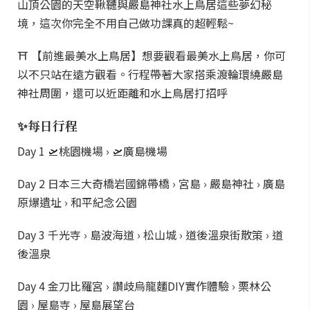
山頂公園的天空鞦韆與嚴島神社水上鳥居這些夢幻秘
境，這次你完全不用自己做功課真的超輕鬆~
⛩ 【前進最美水上鳥居】想要觀看最美水上鳥居，你可
以不只站在遠方觀看。行程帶著大家搭乘渡輪環繞嚴島
神社周圍，還可以近距離和水上鳥居打招呼
✨每日行程
Day 1 🛫桃園機場 › 🛫廣島機場
Day 2 日本三大奇橋岩國錦帶橋 › 宮島 › 嚴島神社 › 廣島
原爆遺址 › 和平紀念公園
Day 3 千光寺 › 島波海道 › 松山城 › 道後溫泉街散策 › 道
後溫泉
Day 4 金刀比羅宮 › 讚歧烏龍麵DIY實作體驗 › 栗林公
園 › 屋島寺 › 屋島展望台