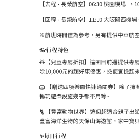
【去程 - 長榮航空】06:30 桃園機場 → 1
【回程 - 長榮航空】11:10 大阪關西機場 →
※航班時間僅為參考，另有提供中華航
👓行程特色
🧸【兒童專屬折扣】這團目前還提供專
除10,000元的超好康優惠，撿便宜撿起
🦁 【贈送四項樂園快速通關券】除了
暢玩遊樂設施幾乎都不用等~
🐈 【豐富動物世界】這個超適合親子
豐富海洋生物的天保山海遊館，家中寶
✨每日行程