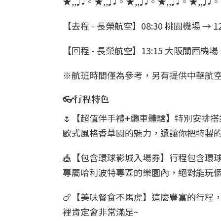
★,,♫◦★,,♫◦★,,♫◦★,,♫◦★,,♫◦
【去程 - 長榮航空】08:30 桃園機場 → 1
【回程 - 長榮航空】13:15 大阪關西機場 →
※航班時間僅為參考，另有提供中華航
👓行程特色
🌷【超值伴手禮+纜車體驗】特別安排
歐式風格香草園的魅力，還讓你把特製
🎪【包含環球影城入場券】行程包含環
專屬哈利波特專區的樂園內，絕對能玩
🍗【美味餐食不馬虎】這麼豐富的行程
裡肯定會非常滿足~