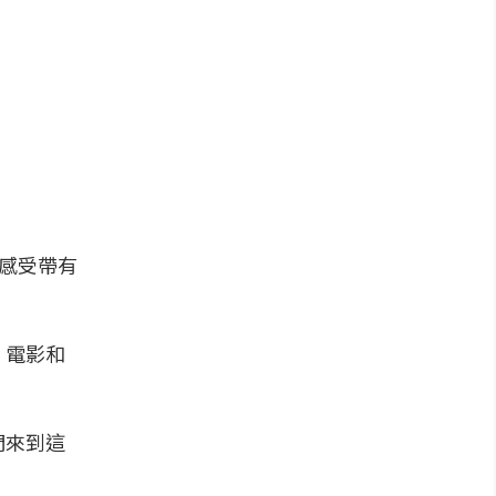
，感受帶有
、電影和
們來到這