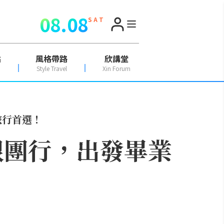
08.08
S A T
點
風格帶路
欣講堂
Style Travel
Xin Forum
旅行首選！
跟團行，出發畢業