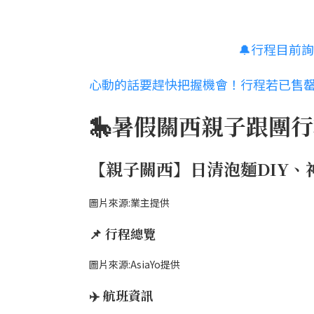
🔔行程目前
心動的話要趕快把握機會！行程若已售罄可
🎠暑假關西親子跟團
【親子關西】日清泡麵DIY、
圖片來源:業主提供
📌 行程總覽
圖片來源:AsiaYo提供
✈️ 航班資訊