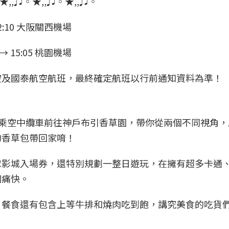
★,,♫◦★,,♫◦★,,♫◦
2:10 大阪關西機場
 15:05 桃園機場
空及國泰航空航班，最終確定航班以行前通知資料為準！
搭乘空中纜車前往神戶布引香草園，帶你從兩個不同視角
的香草包帶回家唷！
球影城入場券，還特別規劃一整日遊玩，在擁有超多卡通
個痛快。
，餐食還有包含上等牛排和燒肉吃到飽，講究美食的吃貨