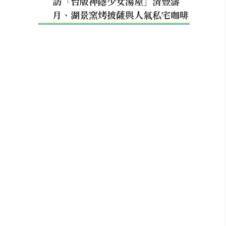
訪「台版神隱少女湯屋」清豐濤
月、湖景窯烤披薩與人氣私宅咖啡