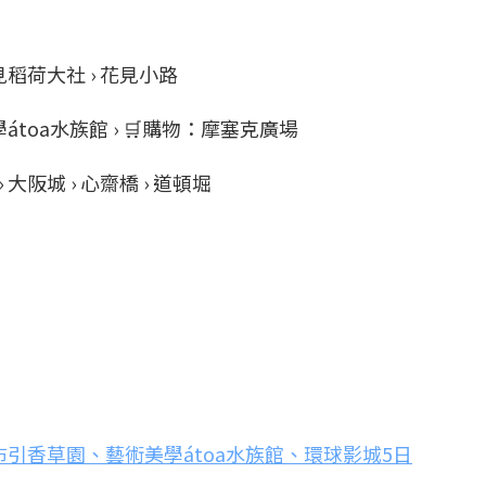
 伏見稻荷大社 › 花見小路
美學átoa水族館 › 🛒購物：摩塞克廣場
 大阪城 › 心齋橋 › 道頓堀
引香草園、藝術美學átoa水族館、環球影城5日