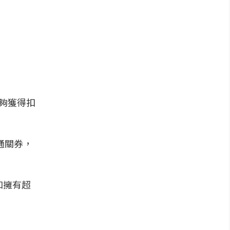
夠獲得扣
通關券，
和擁有超