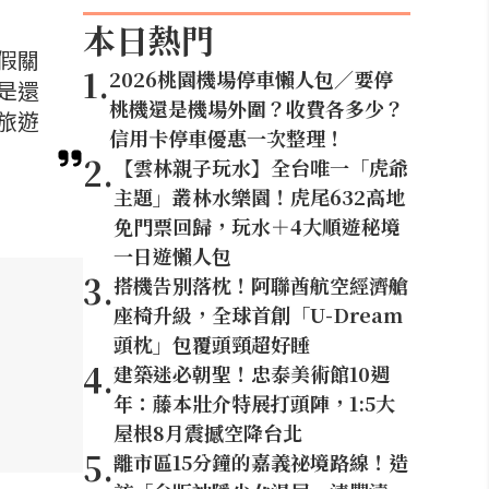
本日熱門
假關
1
.
2026桃園機場停車懶人包／要停
是還
桃機還是機場外圍？收費各多少？
旅遊
信用卡停車優惠一次整理！
2
.
【雲林親子玩水】全台唯一「虎爺
主題」叢林水樂園！虎尾632高地
免門票回歸，玩水＋4大順遊秘境
一日遊懶人包
3
.
搭機告別落枕！阿聯酋航空經濟艙
座椅升級，全球首創「U-Dream
頭枕」包覆頭頸超好睡
4
.
建築迷必朝聖！忠泰美術館10週
年：藤本壯介特展打頭陣，1:5大
屋根8月震撼空降台北
5
.
離市區15分鐘的嘉義祕境路線！造