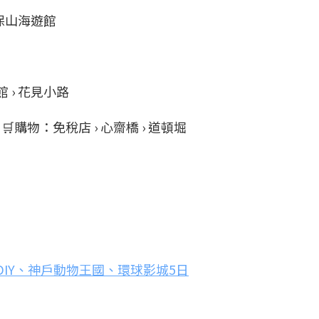
 天保山海遊館
館 › 花見小路
› 🛒購物：免稅店 › 心齋橋 › 道頓堀
IY、神戶動物王國、環球影城5日