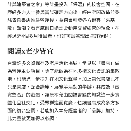
計與建築者之家」等計畫投入「保溫」的校舍空間，在
歷經多方人士參與嘗試確定方向後，經由空間改造並委
託青鳥書店進駐營運後，為何會引發各方遊客「來基
隆」熱潮？看有感假日還需要動用交警維管的現象，在
經過近4個多月後回看，也許可試著理出些許端倪：
閱讀x老少皆宜
台灣許多文資保存及老屋活化場域，常見以「書店」做
為營運主要項目，除了能做為在地多樣文化資訊的集散
地，也能進一步提升在地文化聲量。加上當代書店已不
只是書店，配合講座、展覽等活動的舉辦，其成為「虛
實整合」的載體，讓原本藉由閱讀書籍的知識進一步實
體化且社交化，受眾群進而寬廣，也讓書店成為多方多
面的複合空間，若能加入本身經營者的「品牌」加持，
此力量就更加得以彰顯。