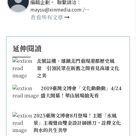
編輯企劃。 聯繫請洽：
maysu@xinmedia.com /
may860527@gmail.com
查看所有文章
延伸閱讀
北號誌樓、雄鎮北門重現港都歷史風
景 引領民眾在新舊之間看見高雄文化
之美
2019臺灣文博會「文化動動動」4/24
盛大開幕！華山展場搶先看
2025臺灣文博會8月登場！主題「水風
景」主視覺由雙金設計師操刀，詮釋文化
與水的共生美學