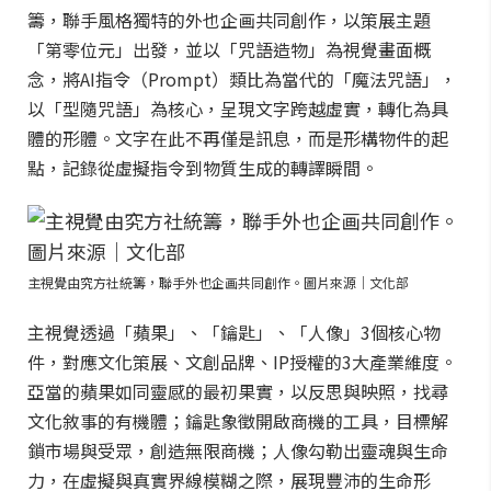
籌，聯手風格獨特的外也企画共同創作，以策展主題
「第零位元」出發，並以「咒語造物」為視覺畫面概
念，將AI指令（Prompt）類比為當代的「魔法咒語」，
以「型隨咒語」為核心，呈現文字跨越虛實，轉化為具
體的形體。文字在此不再僅是訊息，而是形構物件的起
點，記錄從虛擬指令到物質生成的轉譯瞬間。
主視覺由究方社統籌，聯手外也企画共同創作。圖片來源｜文化部
主視覺透過「蘋果」、「鑰匙」、「人像」3個核心物
件，對應文化策展、文創品牌、IP授權的3大產業維度。
亞當的蘋果如同靈感的最初果實，以反思與映照，找尋
文化敘事的有機體；鑰匙象徵開啟商機的工具，目標解
鎖市場與受眾，創造無限商機；人像勾勒出靈魂與生命
力，在虛擬與真實界線模糊之際，展現豐沛的生命形