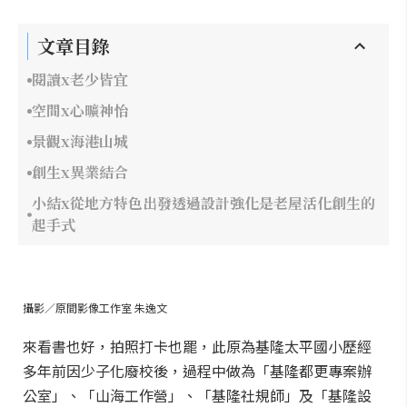
文章目錄
閱讀x老少皆宜
空間x心曠神怡
景觀x海港山城
創生x異業結合
小結x從地方特色出發透過設計強化是老屋活化創生的
起手式
攝影／原間影像工作室 朱逸文
來看書也好，拍照打卡也罷，此原為基隆太平國小歷經
多年前因少子化廢校後，過程中做為「基隆都更專案辦
公室」、「山海工作營」、「基隆社規師」及「基隆設