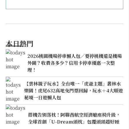
本日熱門
2026桃園機場停車懶人包／要停桃機還是機場
外圍？收費各多少？信用卡停車優惠一次整
理！
【雲林親子玩水】全台唯一「虎爺主題」叢林水
樂園！虎尾632高地免門票回歸，玩水＋4大順遊
秘境一日遊懶人包
搭機告別落枕！阿聯酋航空經濟艙座椅升級，
全球首創「U-Dream頭枕」包覆頭頸超好睡