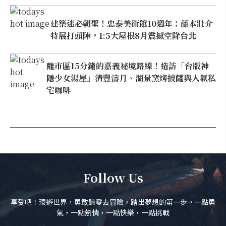
建築迷必朝聖！忠泰美術館10週年：藤本壯介
特展打頭陣，1:5大屋根8月震撼空降台北
離市區15分鐘的嘉義祕境路線！造訪「台版神
隱少女湯屋」清豐濤月、湖景窯烤披薩與人氣私
宅咖啡
Follow Us
享受吧！環遊世界，勇敢歸零去冒險，踏出夢想的第一步。一點勇
氣，一點熱情，一點快樂，一點挑戰