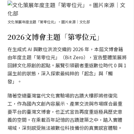
文化策展年度主題「第零位元」。圖片來源｜文化部
2026文博會主題「第零位元」
在生成式 AI 與數位洪流交織的 2026 年，本屆文博會藉
由年度主題「第零位元」（Bit Zero），宣告整體策展將
回歸文化原創的起點。展覽引領觀者重返數位時代 0 與 1
誕生前的狀態，深入探索最純粹的「起念」與「觸
發」。
隨著空總臺灣當代文化實驗場的古蹟大樓即將修復完
工，作為國內文創內容展示、產業交流與市場媒合最重
要平台的臺灣文博會，也正式宣告再度重返極具歷史意
義的空間。在乘載百年記憶的古蹟建築之中，踏入實體
場域，深刻感受無法被數位科技備份的真實感官體驗。