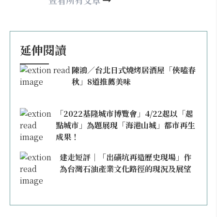
查看所有文章
（2013/02~2021/06）。主要專長為建築內容
編採、社群經營、走讀參訪、參與式設計等建
築整合行銷專案之規畫執行工作。
延伸閱讀
陳鴻／台北日式燒烤居酒屋「俠嗑春
秋」8道推薦美味
「2022基隆城市博覽會」4/22起以「起
點城市」為題展現「海港山城」都市再生
成果！
建走短評｜「出磺坑再造歷史現場」作
為台灣石油產業文化路徑的現況及展望