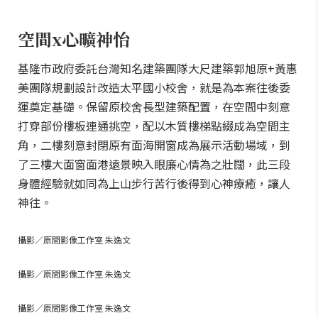
空間x心曠神怡
基隆市政府委託台灣知名建築團隊大尺建築郭旭原+黃惠
美團隊規劃設計改造太平國小校舍，就是為本案往後委
運奠定基礎。保留原校舍長型建築配置，在空間中刻意
打穿部份樓板連通挑空，配以木質樓梯點綴成為空間主
角，二樓刻意封閉原有面海開窗成為展示活動場域，到
了三樓大面窗面港遠景映入眼廉心情為之壯闊，此三段
身體經驗就如同為上山步行苦行後得到心神療癒，讓人
神往。
攝影／原間影像工作室 朱逸文
攝影／原間影像工作室 朱逸文
攝影／原間影像工作室 朱逸文