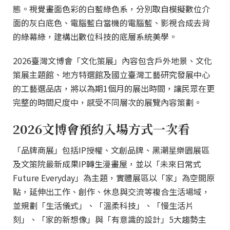
態。視覺畫面色彩的白藍綠色系，分別取自模擬數位介
面的灰白底色、電腦藍白當機的電腦藍、影視合成去背
的綠幕綠，建構出數位科技的底層系統美學。
2026臺灣文博會「文化策展」內容包含戶外地景、文化
策展主題館、地方特選館及國立臺灣工藝研究發展中心
的工藝選品店，將以為期1個月的展出時間，讓民眾在更
完整的時間尺度中，感受不同層次的展覽內容策劃。
2026文博會預約入場方式一次看
「品牌商展」包括IP授權、文創品牌、黑潮星樂園展區
及文策院最新成果IP轉生漫畫屋，並以「未來日常式
Future Everyday」為主題，實體展區以「家」為空間原
點，延伸出工作、創作、休息與交流等複合生活場域，
並規劃「生活儀式」、「溫柔科技」、「慢生活片
刻」、「家的新想像」與「有意識的設計」5大趨勢主