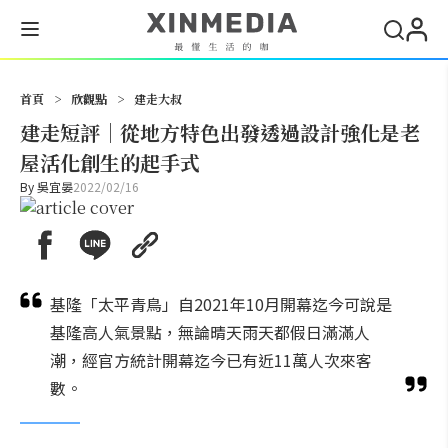
搜尋
首頁
>
欣觀點
>
建走大叔
建走短評｜從地方特色出發透過設計強化是老
屋活化創生的起手式
By
吳宜晏
2022/02/16
基隆「太平青鳥」自2021年10月開幕迄今可說是
基隆高人氣景點，無論晴天雨天都假日滿滿人
潮，經官方統計開幕迄今已有近11萬人次來客
數。