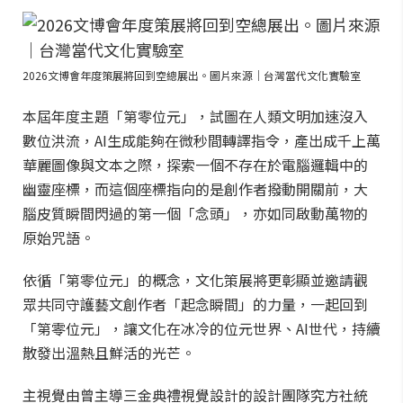
2026文博會年度策展將回到空總展出。圖片來源｜台灣當代文化實驗室
本屆年度主題「第零位元」，試圖在人類文明加速沒入
數位洪流，AI生成能夠在微秒間轉譯指令，產出成千上萬
華麗圖像與文本之際，探索一個不存在於電腦邏輯中的
幽靈座標，而這個座標指向的是創作者撥動開關前，大
腦皮質瞬間閃過的第一個「念頭」，亦如同啟動萬物的
原始咒語。
依循「第零位元」的概念，文化策展將更彰顯並邀請觀
眾共同守護藝文創作者「起念瞬間」的力量，一起回到
「第零位元」，讓文化在冰冷的位元世界、AI世代，持續
散發出溫熱且鮮活的光芒。
主視覺由曾主導三金典禮視覺設計的設計團隊究方社統