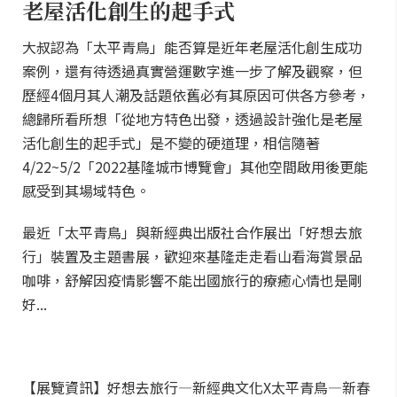
老屋活化創生的起手式
大叔認為「太平青鳥」能否算是近年老屋活化創生成功
案例，還有待透過真實營運數字進一步了解及觀察，但
歷經4個月其人潮及話題依舊必有其原因可供各方參考，
總歸所看所想「從地方特色出發，透過設計強化是老屋
活化創生的起手式」是不變的硬道理，相信隨著
4/22~5/2「2022基隆城市博覽會」其他空間啟用後更能
感受到其場域特色。
最近「太平青鳥」與新經典出版社合作展出「好想去旅
行」裝置及主題書展，歡迎來基隆走走看山看海賞景品
咖啡，舒解因疫情影響不能出國旅行的療癒心情也是剛
好...
【展覽資訊】好想去旅行—新經典文化X太平青鳥—新春