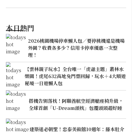
本日熱門
2026桃園機場停車懶人包／要停桃機還是機場
外圍？收費各多少？信用卡停車優惠一次整
理！
【雲林親子玩水】全台唯一「虎爺主題」叢林水
樂園！虎尾632高地免門票回歸，玩水＋4大順遊
秘境一日遊懶人包
搭機告別落枕！阿聯酋航空經濟艙座椅升級，
全球首創「U-Dream頭枕」包覆頭頸超好睡
建築迷必朝聖！忠泰美術館10週年：藤本壯介