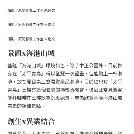
攝影／原間影像工作室 朱逸文
攝影／原間影像工作室 朱逸文
攝影／原間影像工作室 朱逸文
景觀x海港山城
基隆「海港山城」環境特色，除了中正公園外，目前惟
有在「太平青鳥」得以全覽一次望盡，但能點上一杯咖
啡，放在靠窗桌上悠閒賞景品咖啡，目前也只有「太平
青鳥」三樓有這個體驗的場域及機會，也因此常見遊客
端杯咖啡在三樓放空沉思觀景，成為欣賞基龍海港山城
美景的絕佳景點。
創生x異業結合
開幕至今「太平青鳥」已與多方品牌結合辦理展覽、講