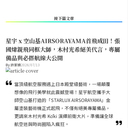
接下篇文章
星宇 x 空山基AIRSORAYAMA首飛成田！張
國煒親飛同框大師，木村光希絕美代言，專屬
備品與必搭航線大公開
By
許家禎
2026/07/13
當頂級航空服務遇上日本殿堂級藝術，一場顛覆
想像的飛行美學就此震撼登場！星宇航空攜手大
師空山基打造的「STARLUX AIRSORAYAMA」金
屬塗裝藝術機正式起飛，不僅有絕美專屬備品，
更請來木村光希 Kōki 演繹前衛大片，準備讓全球
航空迷與時尚圈陷入瘋狂。