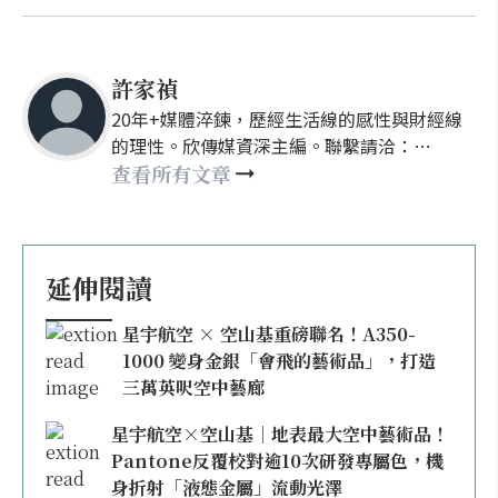
許家禎
20年+媒體淬鍊，歷經生活線的感性與財經線
的理性。欣傳媒資深主編。聯繫請洽：
nellyhsu@xinmedia.com
查看所有文章
延伸閱讀
星宇航空 × 空山基重磅聯名！A350-
1000 變身金銀「會飛的藝術品」，打造
三萬英呎空中藝廊
星宇航空×空山基｜地表最大空中藝術品！
Pantone反覆校對逾10次研發專屬色，機
身折射「液態金屬」流動光澤