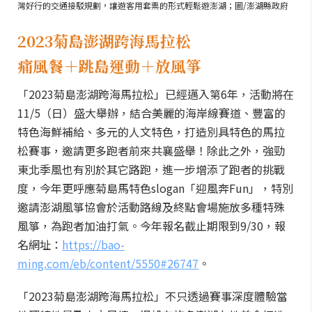
灣好行的交通接駁規劃，讓遊客用套票的形式輕鬆遊澎湖；圖/澎湖縣政府
2023菊島澎湖跨海馬拉松
痛風餐＋跳島運動＋放風箏
「2023菊島澎湖跨海馬拉松」已經邁入第6年，活動將在
11/5（日）盛大舉辦，結合美麗的海岸線賽道、豐富的
特色海鮮補給、多元的人文特色，打造別具特色的馬拉
松賽事，邀請更多跑者前來共襄盛舉！除此之外，強勁
東北季風也有別於其它路跑，進一步增添了跑者的挑戰
度，今年更呼應菊島馬特色slogan「迎風奔Fun」，特別
邀請澎湖風箏協會於活動路線及終點會場施放多種特殊
風箏，為跑者加油打氣。今年報名截止期限到9/30，報
名網址：
https://bao-
ming.com/eb/content/5550#26747
。
「2023菊島澎湖跨海馬拉松」不只透過賽事深度體驗當