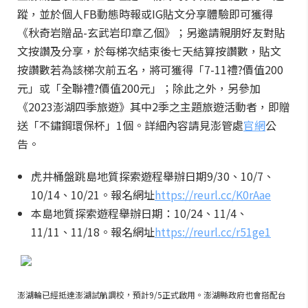
蹤，並於個人FB動態時報或IG貼文分享體驗即可獲得
《秋奇岩贈品-玄武岩印章乙個》；另邀請親朋好友對貼
文按讚及分享，於每梯次結束後七天結算按讚數，貼文
按讚數若為該梯次前五名，將可獲得「7-11禮?價值200
元」或「全聯禮?價值200元」；除此之外，另參加
《2023澎湖四季旅遊》其中2季之主題旅遊活動者，即贈
送「不鏽鋼環保杯」1個。詳細內容請見澎管處
官網
公
告。
虎井桶盤跳島地質探索遊程舉辦日期9/30、10/7、
10/14、10/21。報名網址
https://reurl.cc/K0rAae
本島地質探索遊程舉辦日期：10/24、11/4、
11/11、11/18。報名網址
https://reurl.cc/r51ge1
澎湖輪已經抵達澎湖試航調校，預計9/5正式啟用。澎湖縣政府也會搭配台