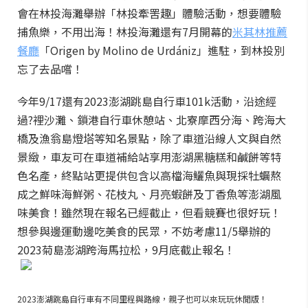
會在林投海灘舉辦「林投牽罟趣」體驗活動，想要體驗
捕魚樂，不用出海！林投海灘還有7月開幕的
米其林推薦
餐廳
「Origen by Molino de Urdániz」進駐，到林投別
忘了去品嚐！
今年9/17還有2023澎湖跳島自行車101k活動，沿途經
過?裡沙灘、鎖港自行車休憩站、北寮摩西分海、跨海大
橋及漁翁島燈塔等知名景點，除了車道沿線人文與自然
景緻，車友可在車道補給站享用澎湖黑糖糕和鹹餅等特
色名產，終點站更提供包含以高檔海鱺魚與現採牡蠣熬
成之鮮味海鮮粥、花枝丸、月亮蝦餅及丁香魚等澎湖風
味美食！雖然現在報名已經截止，但看競賽也很好玩！
想參與邊運動邊吃美食的民眾，不妨考慮11/5舉辦的
2023菊島澎湖跨海馬拉松，9月底截止報名！
2023澎湖跳島自行車有不同里程與路線，親子也可以來玩玩休閒版！