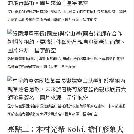
空山基老師親臨成田機場迎接這架自己與星宇航空共同打造的藝術機，親眼
見證作品化身翱翔天際的飛行藝術。圖片來源｜星宇航空
張國煒董事長(圖左)與空山基(圖右)老師在合作初期便相約，要將這件藝術
品親自飛到老師面前。圖片來源｜星宇航空
星宇航空張國煒董事長邀請空山基老師於機艙內親筆簽名落款，未來旅客將
可於客艙內親眼欣賞大師珍貴簽名。圖片來源｜星宇航空
亮點二：木村光希 Kōki, 擔任形象大