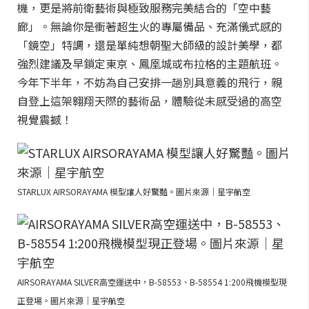
機，更是將前衛藝術與極致服務完美結合的「空中藝
廊」。無論你是衝著超生火的專屬備品、充滿儀式感的
「鏡空」特調，還是單純想朝聖大師級的設計美學，都
強烈建議及早鎖定東京、鳳凰城或布拉格的主題航班。
今年下半年，不妨為自己安排一趟別具意義的飛行，親
自登上這架翱翔天際的藝術品，體驗從未感受過的高空
視覺震撼！
STARLUX AIRSORAYAMA 模型讓人好驚豔。圖片來源｜星宇航空
AIRSORAYAMA SILVER高空運送中，B-58553、B-58554 1:200飛機模型現
正登場。圖片來源｜星宇航空