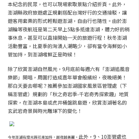
本紀念的民眾，也可以現場索取景點介紹折頁。
此外，
澎湖縣政府旅遊處正規劃搭配台灣好行的交通接駁，讓
遊客用套票的形式輕鬆遊澎湖，自由行也隨性。由於澎
湖輪等夜航班是第二天早上5點多抵達澎湖，體力好的稍
事休息，甚至可以直接開始一天的旅遊行程！秋冬澎湖
活動豐富，比夏季的洶湧人潮略少，卻有當令海鮮如小
管加持，到澎湖嚐鮮正是時候！
除了欣賞澎湖自然風光，9月底前每週六有「澎湖追風音
樂節」開唱，周圍打造成嘉年華會般繽紛，夜晚絕美！
那白天要去哪呢？推薦參加澎湖國家風景區管理處（下
稱澎管處）規劃的「秋之奇岩季-千岩奇秀探索趣」地質
探索，在澎湖本島或虎井桶盤跳島遊，欣賞澎湖著名的
玄武岩奇景與時光雕琢下的變化！
此外，9、10澎管處也
今年澎湖有燈光與花車加持，越夜越美麗。