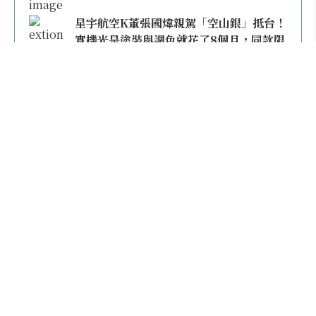
星宇航空K董張國煒親駕「空山銀」抵台！
實機光是塗裝與調色就花了8個月，同款限
量模型上架即秒殺
本日熱門
2026桃園機場停車懶人包／要停桃機還是機場
外圍？收費各多少？信用卡停車優惠一次整
理！
【雲林親子玩水】全台唯一「虎爺主題」叢林水
樂園！虎尾632高地免門票回歸，玩水＋4大順遊
秘境一日遊懶人包