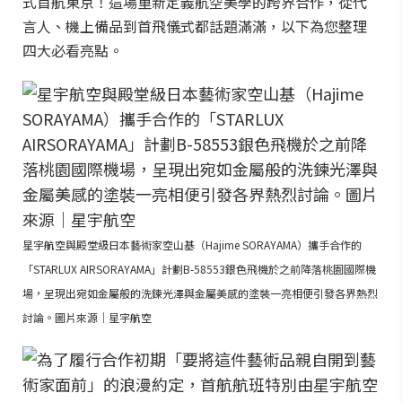
式首航東京！這場重新定義航空美學的跨界合作，從代
言人、機上備品到首飛儀式都話題滿滿，以下為您整理
四大必看亮點。
星宇航空與殿堂級日本藝術家空山基（Hajime SORAYAMA）攜手合作的
「STARLUX AIRSORAYAMA」計劃B-58553銀色飛機於之前降落桃園國際機
場，呈現出宛如金屬般的洗鍊光澤與金屬美感的塗裝一亮相便引發各界熱烈
討論。圖片來源｜星宇航空