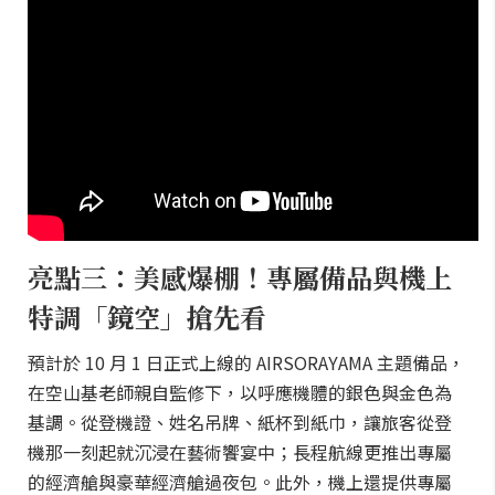
亮點三：美感爆棚！專屬備品與機上
特調「鏡空」搶先看
預計於 10 月 1 日正式上線的 AIRSORAYAMA 主題備品，
在空山基老師親自監修下，以呼應機體的銀色與金色為
基調。從登機證、姓名吊牌、紙杯到紙巾，讓旅客從登
機那一刻起就沉浸在藝術饗宴中；長程航線更推出專屬
的經濟艙與豪華經濟艙過夜包。此外，機上還提供專屬