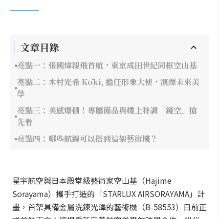
文章目錄
亮點一：張國煒親飛首航，東京成田世紀同框空山基
亮點二：木村光希 Kōki, 擔任形象大使，演繹未來美
學
亮點三：美感爆棚！專屬備品與機上特調「鏡空」搶
先看
亮點四：哪些航線可以搭到這架藝術機？
星宇航空與日本殿堂級藝術家空山基（Hajime
Sorayama）攜手打造的「STARLUX AIRSORAYAMA」計
畫，首架具備金屬洗鍊光澤的藝術機（B-58553）日前正