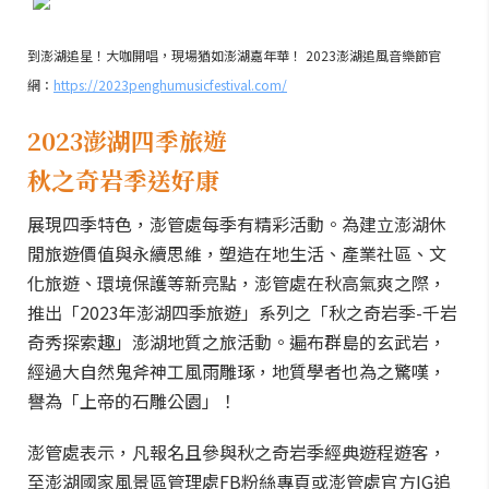
到澎湖追星！大咖開唱，現場猶如澎湖嘉年華！ 2023澎湖追風音樂節官
網：
https://2023penghumusicfestival.com/
2023澎湖四季旅遊
秋之奇岩季送好康
展現四季特色，澎管處每季有精彩活動。為建立澎湖休
閒旅遊價值與永續思維，塑造在地生活、產業社區、文
化旅遊、環境保護等新亮點，澎管處在秋高氣爽之際，
推出「2023年澎湖四季旅遊」系列之「秋之奇岩季-千岩
奇秀探索趣」澎湖地質之旅活動。遍布群島的玄武岩，
經過大自然鬼斧神工風雨雕琢，地質學者也為之驚嘆，
譽為「上帝的石雕公園」！
澎管處表示，凡報名且參與秋之奇岩季經典遊程遊客，
至澎湖國家風景區管理處FB粉絲專頁或澎管處官方IG追