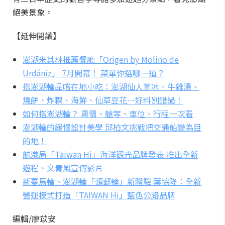
絕美景象。
【延伸閱讀】
澎湖米其林推薦餐廳「Origen by Molino de
Urdániz」 7月開幕！ 菜單你選哪一道？
搭澎湖輪品嚐在地小吃：澎湖仙人掌冰、牛雜湯、
燒餅、炸粿、海鮮、仙草豆花…好料別錯過！
如何搭澎湖輪？ 票價、艙等、車位、行程一次看
澎湖輪的緩慢設計美學 邱柏文挑戰把交通船變為目
的地！
航港局「Taiwan Hi」海洋觀光品牌發表 推出全新
遊程、文青風宣傳影片
新臺馬輪、澎湖輪「類郵輪」新體驗 葉協隆：全新
營運模式打造「TAIWAN Hi」藍色公路品牌
編輯/廖苡安