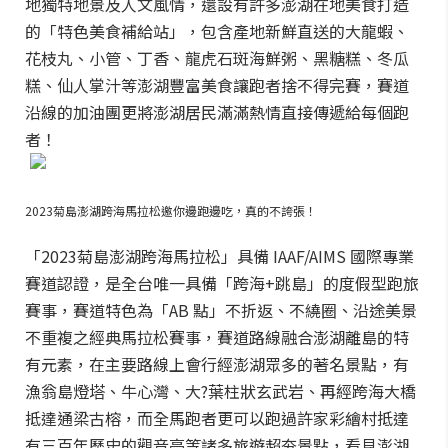
地獨特地景及人文風情，還設有許多澎湖在地美食打造
的「特色美食補給站」，包含產地新鮮直送的大龍蝦、
花枝丸、小管、丁香、龍虎石斑海鮮粥、黑糖糕、冬瓜
糕、仙人掌汁等澎湖豐富美食讓跑者捨不得完賽，賽道
沿線的加油團更將澎湖居民滿滿熱情直接傳遞給每個跑
者！
2023菊島澎湖跨海馬拉松邀你邊跑邊吃，真的不誇張！
「2023菊島澎湖跨海馬拉松」具備 IAAF/AIMS 國際專業
賽道認證，是全台唯一具備「跨海+跳島」的度假型跑旅
賽事，賽道特色為「AB 點」不折返、不繞圈、沿途美景
不重複之經典馬拉松賽事，賽道路線融合澎湖離島的特
有元素，在主要路線上會行經澎湖眾多的著名景點，有
漁翁島燈塔、牛心灣、大?葉柱狀玄武岩、再經跨海大橋
抵達通梁古榕，而全馬跑者更可以跑過許家彩繪村抵達
有三百年歷史的觀音亭等諸多旅遊超夯景點，看見澎湖