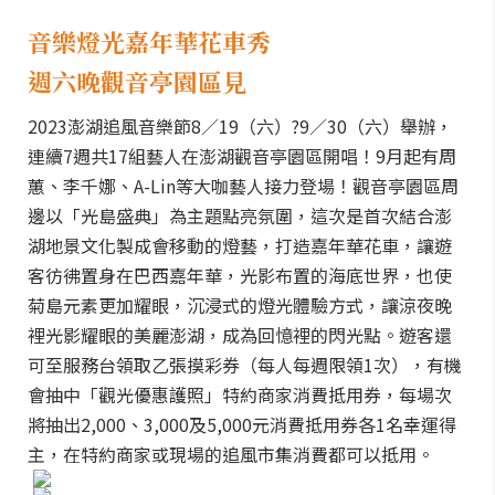
音樂燈光嘉年華花車秀
週六晚觀音亭園區見
2023澎湖追風音樂節8／19（六）?9／30（六）舉辦，
連續7週共17組藝人在澎湖觀音亭園區開唱！9月起有周
蕙、李千娜、A-Lin等大咖藝人接力登場！觀音亭園區周
邊以「光島盛典」為主題點亮氛圍，這次是首次結合澎
湖地景文化製成會移動的燈藝，打造嘉年華花車，讓遊
客彷彿置身在巴西嘉年華，光影布置的海底世界，也使
菊島元素更加耀眼，沉浸式的燈光體驗方式，讓涼夜晚
裡光影耀眼的美麗澎湖，成為回憶裡的閃光點。遊客還
可至服務台領取乙張摸彩券（每人每週限領1次），有機
會抽中「
觀光
優惠護照」特約商家消費抵用券，每場次
將抽出2,000、3,000及5,000元消費抵用券各1名幸運得
主，在特約商家或現場的追風市集消費都可以抵用。