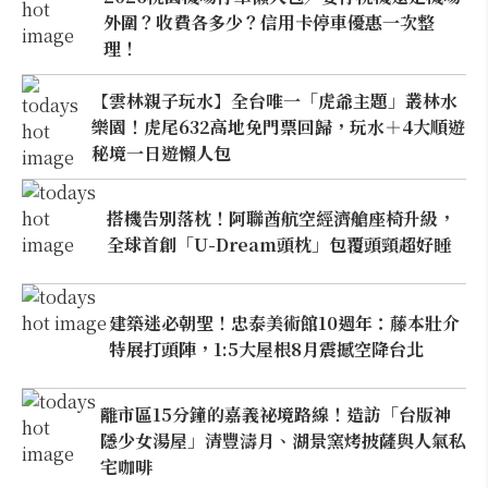
外圍？收費各多少？信用卡停車優惠一次整
理！
【雲林親子玩水】全台唯一「虎爺主題」叢林水
樂園！虎尾632高地免門票回歸，玩水＋4大順遊
秘境一日遊懶人包
搭機告別落枕！阿聯酋航空經濟艙座椅升級，
全球首創「U-Dream頭枕」包覆頭頸超好睡
建築迷必朝聖！忠泰美術館10週年：藤本壯介
特展打頭陣，1:5大屋根8月震撼空降台北
離市區15分鐘的嘉義祕境路線！造訪「台版神
隱少女湯屋」清豐濤月、湖景窯烤披薩與人氣私
宅咖啡