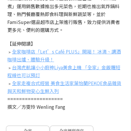
煮」運用銷售數據推出多元菜色，近期也推出氣炸鍋料
理、熱門餐廳覆熱即食料理與新鮮蔬菜等，並於
FamiSuper選品超市店上架進行販售，致力提供消費者
更多元、便利的選購方式。
【延伸閱讀】
﹥
全家咖啡店「Let’s Café PLUS」開箱！ 冰滴、調酒
咖啡出爐、體驗升級！
﹥
台灣虎航讓小小廚神Liya美食上機 「全家」金飯糰短
程線也可以預訂
﹥
全家走複合式經營 美食生活家葉怡蘭PEKOE食品雜貨
與天和鮮物安心生鮮入列
===================
撰文／方雯玲 Wenling Fang
全家
全家便利商店