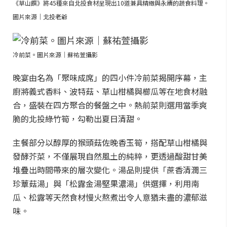
《草山饌》將45種來自北投食材呈現出10道兼具精緻與永續的蔬食料理。
圖片來源｜北投老爺
冷前菜。圖片來源｜蘇祐萱攝影
晚宴由名為「聚味成席」的四小件冷前菜揭開序幕，主
廚將義式香料、波特菇、草山柑橘與櫛瓜等在地食材融
合，盛裝在四方聚合的餐盤之中。熱前菜則選用當季爽
脆的北投綠竹筍，勾勒出夏日清甜。
主餐部分以醇厚的猴頭菇佐晚香玉筍，搭配草山柑橘與
發酵芥菜，不僅展現自然風土的純粹，更透過酸甜甘美
堆疊出時間帶來的層次變化。湯品則提供「蔗香清潤三
珍蕈菇湯」與「松露金湯堅果濃湯」供選擇，利用南
瓜、松露等天然食材慢火熬煮出令人意猶未盡的濃郁滋
味。