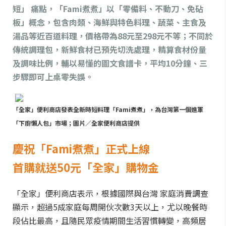
短」 痛點，「Fami煮煮」以「零備料、不動刀、免砧
板」概念，包含肉類、海鮮與特色料理、蔬菜、主食及
湯品等近百道料理，價格帶為88元至298元不等；不同於
傳統調理包，新鮮食材已預先切洗處理，精算食材份量
及調味比例，輔以易懂的圖文食譜卡，平均10分鐘、三
步驟即可上桌零失誤。
「全家」便利商店發表全新時短料理「Fami煮煮」，為台灣第一個進軍
「下廚懶人包」市場；圖片／全家便利商店提供
慶祝「Fami煮煮」正式上線
首購就送50元「全家」購物金
「全家」便利商店表示，根據國際與台灣 家庭消費調查
顯示，超過5成家庭每周開伙次數3天以上，尤以晚餐時
段佔比最高，且隨民眾疫情期間生活習慣轉變，高頻居