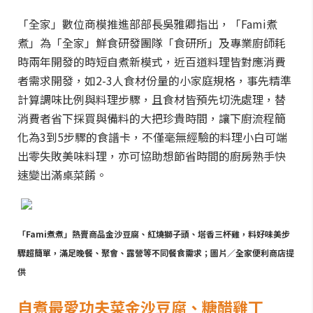
「全家」數位商模推進部部長吳雅卿指出，「Fami煮
煮」為「全家」鮮食研發團隊「食研所」及專業廚師耗
時兩年開發的時短自煮新模式，近百道料理皆對應消費
者需求開發，如2-3人食材份量的小家庭規格，事先精準
計算調味比例與料理步驟，且食材皆預先切洗處理，替
消費者省下採買與備料的大把珍貴時間，讓下廚流程簡
化為3到5步驟的食譜卡，不僅毫無經驗的料理小白可端
出零失敗美味料理，亦可協助想節省時間的廚房熟手快
速變出滿桌菜餚。
「Fami煮煮」熱賣商品金沙豆腐、紅燒獅子頭、塔香三杯雞，料好味美步
驟超簡單，滿足晚餐、聚會、露營等不同餐食需求；圖片／全家便利商店提
供
自煮最愛功夫菜金沙豆腐、糖醋雞丁