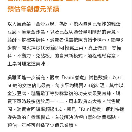
預估年創億元業績
以人氣台菜「金沙豆腐」為例，袋內包含已預炸的雞蛋
豆腐、適量金沙醬，以及已截切過分量剛剛好的青蔥、
蒜酥、辣椒等調料，消費者僅需按照食譜卡標示，簡單3
步驟、開火拌炒10分鐘即可輕鬆上菜，真正做到「零備
料、不動刀、免砧板」的自煮新模式，過程輕鬆寫意，
上桌料理道道美味。
吳雅卿進一步補充，觀察「Fami煮煮」試售數據，以31-
50歲的女性佔比最高，每次平均購買2-3道料理，其中以
金沙豆腐、糖醋雞丁等步驟繁複的功夫菜最受青睞，購
買下單時段多落於周一、二，周末取貨為大宗。試售期
間，消費者回購率超過4成，顯見「Fami煮煮」便利快速
零失敗的自煮新模式，有效解決時短自煮的消費痛點，
預估一年將可創造至少億元業績。