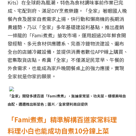
Kits）在全球蔚為風潮，特色為食材調味事前作業已完
成、宅配到府、滿足DIY烹煮樂趣。「全家」著眼國人晚
餐內食及居家自煮需求上揚，快行動和懶商機的長期消
費趨勢，乃以「全家」多年基礎建設利基點，推出產銷
一條龍的「Fami煮煮」搶攻市場，運用超過20年鮮食開
發經驗、多元食材供應體系、完善冷鏈物流建設、遍布
全台的店鋪冷藏設備，並提供消費者數位APP線上購買、
密集取貨店點，希冀「全家」不僅滿足民眾早、午餐的
外食需求，也能成為家戶晚間餐桌上的強力應援，實現
全家就是你家的願景。
「全家」開發多達百道「Fami煮煮」，無論家常菜、功夫菜，樣樣美味自
由配，週週推出新菜色；圖片／全家便利商店提供
「Fami煮煮」精準解構百道家常料理
料理小白也能成功自煮10分鐘上菜