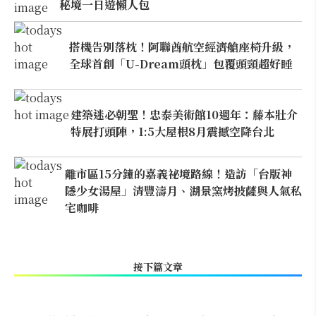
秘境一日遊懶人包
搭機告別落枕！阿聯酋航空經濟艙座椅升級，
全球首創「U-Dream頭枕」包覆頭頸超好睡
建築迷必朝聖！忠泰美術館10週年：藤本壯介
特展打頭陣，1:5大屋根8月震撼空降台北
離市區15分鐘的嘉義祕境路線！造訪「台版神
隱少女湯屋」清豐濤月、湖景窯烤披薩與人氣私
宅咖啡
接下篇文章