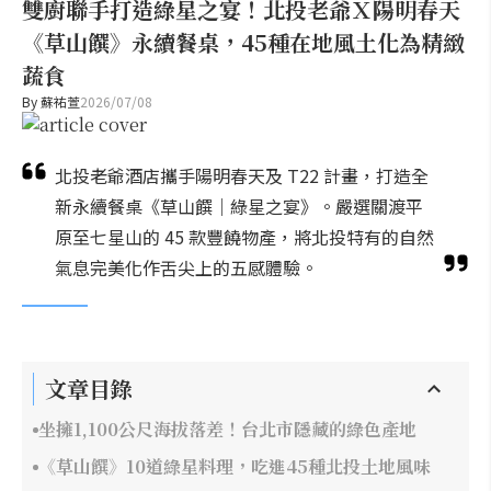
雙廚聯手打造綠星之宴！北投老爺Ｘ陽明春天
《草山饌》永續餐桌，45種在地風土化為精緻
蔬食
By
蘇祐萱
2026/07/08
北投老爺酒店攜手陽明春天及 T22 計畫，打造全
新永續餐桌《草山饌｜綠星之宴》。嚴選關渡平
原至七星山的 45 款豐饒物產，將北投特有的自然
氣息完美化作舌尖上的五感體驗。
文章目錄
坐擁1,100公尺海拔落差！台北市隱藏的綠色產地
《草山饌》10道綠星料理，吃進45種北投土地風味