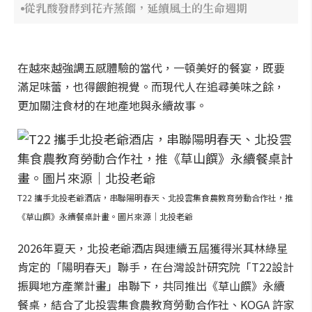
從乳酸發酵到花卉蒸餾，延續風土的生命週期
在越來越強調五感體驗的當代，一頓美好的餐宴，既要
滿足味蕾，也得餵飽視覺。而現代人在追尋美味之餘，
更加關注食材的在地產地與永續故事。
T22 攜手北投老爺酒店，串聯陽明春天、北投雲集食農教育勞動合作社，推
《草山饌》永續餐桌計畫。圖片來源｜北投老爺
2026年夏天，北投老爺酒店與連續五屆獲得米其林綠星
肯定的「陽明春天」聯手，在台灣設計研究院「T22設計
振興地方產業計畫」串聯下，共同推出《草山饌》永續
餐桌，結合了北投雲集食農教育勞動合作社、KOGA 許家