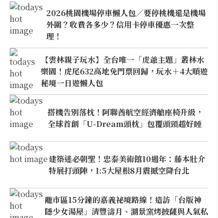
2026桃園機場停車懶人包／要停桃機還是機場
外圍？收費各多少？信用卡停車優惠一次整
理！
【雲林親子玩水】全台唯一「虎爺主題」叢林水
樂園！虎尾632高地免門票回歸，玩水＋4大順遊
秘境一日遊懶人包
搭機告別落枕！阿聯酋航空經濟艙座椅升級，
全球首創「U-Dream頭枕」包覆頭頸超好睡
建築迷必朝聖！忠泰美術館10週年：藤本壯介
特展打頭陣，1:5大屋根8月震撼空降台北
離市區15分鐘的嘉義祕境路線！造訪「台版神
隱少女湯屋」清豐濤月、湖景窯烤披薩與人氣私