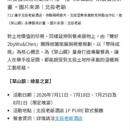
T22 攜手北投老爺酒店，串聯陽明春天、北投雲集食農教育勞動合作社，推
《草山饌》永續餐桌計畫 。圖片來源｜北投老爺
對土地價值的珍視，同樣延伸到餐桌器物上。由「雙好
2byWu&Chen」團隊統籌策展與視覺規劃，以「聚味成
席」為核心概念，為《草山饌》量身打造專屬餐具，讓
人在舉手投足間，都能感受到北投土地所承載的溫暖與
工藝底蘊。
【草山饌：綠星之宴】
活動日期｜2026年7月11日、7月18日、7月25日及
8月1日（限定晚宴）
活動地點｜北投老爺酒店 1F PURE 歐式餐廳
餐會資訊｜詳情請洽
北投老爺酒店