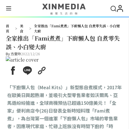
搜尋
首
美
全家推出「Fami煮煮」下廚懶人包 自煮零失誤、小白變
>
>
頁
食
大廚
全家推出「Fami煮煮」下廚懶人包 自煮零失
誤、小白變大廚
By
方雯玲
2022/12/26
「下廚懶人包（Meal Kits）」新型態自煮模式，2017年
在歐美日興起熱潮，並吸引大型零售業者如沃爾馬、亞
馬遜紛紛搶進，全球商機預估已超過150億美元！「全
家」便利商店今(26)日發表全新時短料理「Fami煮
煮」，為台灣第一個進軍「下廚懶人包」市場的零售業
者，因應現代家庭、忙碌上班族沒有時間下廚的「時