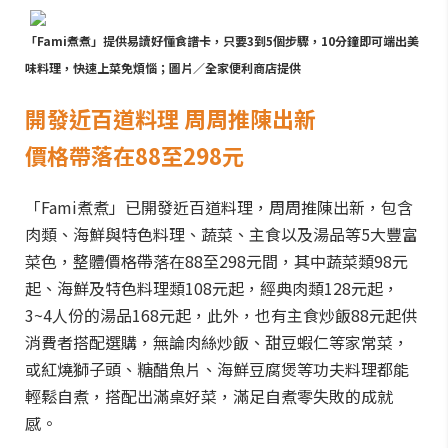
「Fami煮煮」提供易讀好懂食譜卡，只要3到5個步驟，10分鐘即可端出美
味料理，快速上菜免煩惱；圖片／全家便利商店提供
開發近百道料理 周周推陳出新
價格帶落在88至298元
「Fami煮煮」已開發近百道料理，周周推陳出新，包含
肉類、海鮮與特色料理、蔬菜、主食以及湯品等5大豐富
菜色，整體價格帶落在88至298元間，其中蔬菜類98元
起、海鮮及特色料理類108元起，經典肉類128元起，
3~4人份的湯品168元起，此外，也有主食炒飯88元起供
消費者搭配選購，無論肉絲炒飯、甜豆蝦仁等家常菜，
或紅燒獅子頭、糖醋魚片、海鮮豆腐煲等功夫料理都能
輕鬆自煮，搭配出滿桌好菜，滿足自煮零失敗的成就
感。