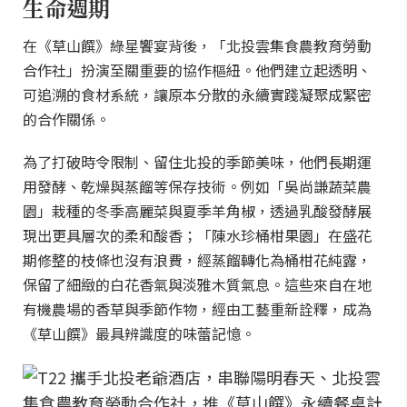
生命週期
在《草山饌》綠星饗宴背後，「北投雲集食農教育勞動
合作社」扮演至關重要的協作樞紐。他們建立起透明、
可追溯的食材系統，讓原本分散的永續實踐凝聚成緊密
的合作關係。
為了打破時令限制、留住北投的季節美味，他們長期運
用發酵、乾燥與蒸餾等保存技術。例如「吳尚謙蔬菜農
園」栽種的冬季高麗菜與夏季羊角椒，透過乳酸發酵展
現出更具層次的柔和酸香；「陳水珍桶柑果園」在盛花
期修整的枝條也沒有浪費，經蒸餾轉化為桶柑花純露，
保留了細緻的白花香氣與淡雅木質氣息。這些來自在地
有機農場的香草與季節作物，經由工藝重新詮釋，成為
《草山饌》最具辨識度的味蕾記憶。