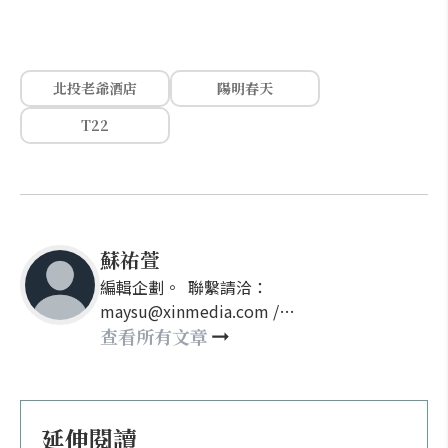
北投老爺酒店
陽明春天
T22
蘇祐萱
編輯企劃。 聯繫請洽：
maysu@xinmedia.com /
may860527@gmail.com
查看所有文章
延伸閱讀