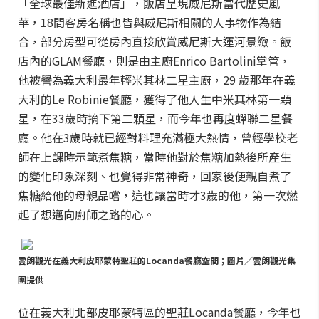
「全球最佳新進酒店」，飯店呈現威尼斯當代歷史風
華，18間客房名稱也皆與威尼斯相關的人事物作為結
合，部分房型可從房內直接欣賞威尼斯大運河景緻。飯
店內的GLAM餐廳，則是由主廚Enrico Bartolini掌管，
他被譽為義大利最年輕米其林二星主廚，29 歲那年在義
大利的Le Robinie餐廳，獲得了他人生中米其林第一顆
星，在33歲時摘下第二顆星，而今年也再度蟬聯二星餐
廳。他在3歲時就已經對料理充滿極大熱情，曾經學校老
師在上課時示範煮焦糖，當時他對於焦糖加熱後所產生
的變化印象深刻、也覺得非常神奇，回家後便親自煮了
焦糖給他的母親品嚐，這也讓當時才3歲的他，第一次燃
起了想邁向廚師之路的心。
雲朗觀光在義大利皮耶蒙特聖莊的Locanda餐廳空間；圖片／雲朗觀光集
團提供
位在義大利北部皮耶蒙特區的聖莊Locanda餐廳，今年也