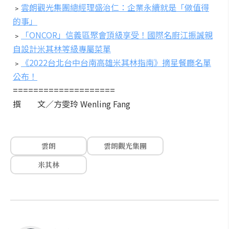
﹥
雲朗觀光集團總經理盛治仁：企業永續就是「做值得
的事」
﹥
「ONCOR」信義區聚會頂級享受！國際名廚江振誠親
自設計米其林等級專屬菜單
﹥
《2022台北台中台南高雄米其林指南》摘星餐廳名單
公布！
====================
撰 文／方雯玲 Wenling Fang
雲朗
雲朗觀光集團
米其林