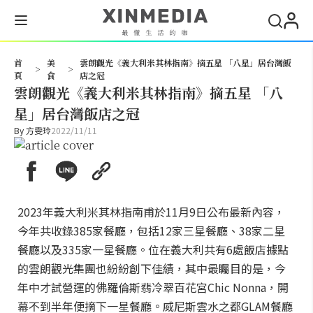
搜尋
首
美
雲朗觀光《義大利米其林指南》摘五星 「八星」居台灣飯
>
>
頁
食
店之冠
雲朗觀光《義大利米其林指南》摘五星 「八
星」居台灣飯店之冠
By
方雯玲
2022/11/11
2023年義大利米其林指南甫於11月9日公布最新內容，
今年共收錄385家餐廳，包括12家三星餐廳、38家二星
餐廳以及335家一星餐廳。位在義大利共有6處飯店據點
的雲朗觀光集團也紛紛創下佳績，其中最矚目的是，今
年中才試營運的佛羅倫斯翡冷翠百花宮Chic Nonna，開
幕不到半年便摘下一星餐廳。威尼斯雲水之都GLAM餐廳