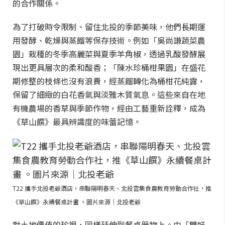
的合作關係。
為了打破時令限制、留住北投的季節美味，他們長期運
用發酵、乾燥與蒸餾等保存技術。例如「吳尚謙蔬菜農
園」栽種的冬季高麗菜與夏季羊角椒，透過乳酸發酵展
現出更具層次的柔和酸香；「陳水珍桶柑果園」在盛花
期修整的枝條也沒有浪費，經蒸餾轉化為桶柑花純露，
保留了細緻的白花香氣與淡雅木質氣息。這些來自在地
有機農場的香草與季節作物，經由工藝重新詮釋，成為
《草山饌》最具辨識度的味蕾記憶。
T22 攜手北投老爺酒店，串聯陽明春天、北投雲集食農教育勞動合作社，推
《草山饌》永續餐桌計畫 。圖片來源｜北投老爺
對土地價值的珍視，同樣延伸到餐桌器物上。由「雙好