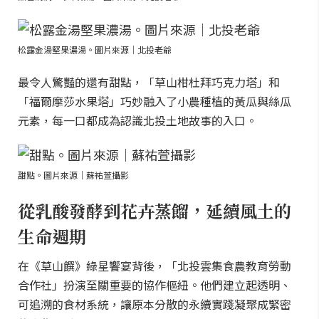
松露金湯堅果濃湯。圖片來源｜北投老爺
最令人驚豔的還有甜點，「草山柑杜拜巧克力塔」和
「福爾摩莎水果塔」巧妙融入了小農種植的黃瓜與絲瓜
元素，每一口都成為認識北投土地故事的入口。
甜點。圖片來源｜蘇祐萱攝影
從乳酸發酵到花卉蒸餾，延續風土的
生命週期
在《草山饌》綠星饗宴背後，「北投雲集食農教育勞動
合作社」扮演至關重要的協作樞紐。他們建立起透明、
可追溯的食材系統，讓原本分散的永續實踐凝聚成緊密