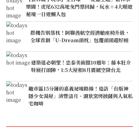
樂園！虎尾632高地免門票回歸，玩水＋4大順遊
秘境一日遊懶人包
搭機告別落枕！阿聯酋航空經濟艙座椅升級，
全球首創「U-Dream頭枕」包覆頭頸超好睡
建築迷必朝聖！忠泰美術館10週年：藤本壯介
特展打頭陣，1:5大屋根8月震撼空降台北
離市區15分鐘的嘉義祕境路線！造訪「台版神
隱少女湯屋」清豐濤月、湖景窯烤披薩與人氣私
宅咖啡