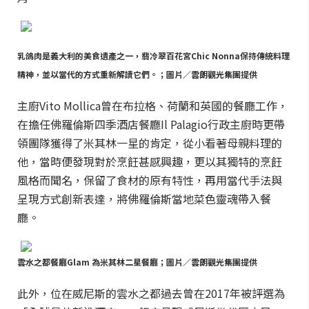
乳鴿肉是義大利的美食遺產之一，翡冷翠百花宮Chic Nonna保持傳統料理
精神，並以當代的方式重新解讀它們。；圖片／雲朗觀光集團提供
主廚Vito Mollica曾在布拉格、荷蘭和英國的餐廳工作，
在擔任佛羅倫斯四季酒店餐廳Il Palagio行政主廚時更帶
領團隊獲得了米其林一星的肯定，從小看著母親料理的
他，當時便發現對於烹飪甚感興趣，更以其獨特的烹飪
風格而聞名，保留了食材的原有特性，再用當代手法與
呈現方式創新表達，將佛羅倫斯當地菜色靈魂帶入餐
廳。
雲水之都餐廳Glam 為米其林二星餐廳；圖片／雲朗觀光集團提供
此外，位在威尼斯的雲水之都過去曾在2017年被評選為