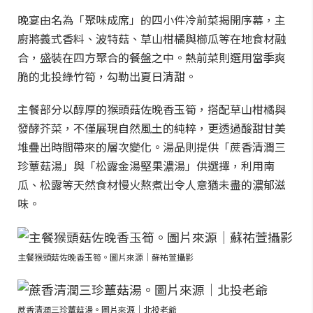
晚宴由名為「聚味成席」的四小件冷前菜揭開序幕，主
廚將義式香料、波特菇、草山柑橘與櫛瓜等在地食材融
合，盛裝在四方聚合的餐盤之中。熱前菜則選用當季爽
脆的北投綠竹筍，勾勒出夏日清甜。
主餐部分以醇厚的猴頭菇佐晚香玉筍，搭配草山柑橘與
發酵芥菜，不僅展現自然風土的純粹，更透過酸甜甘美
堆疊出時間帶來的層次變化。湯品則提供「蔗香清潤三
珍蕈菇湯」與「松露金湯堅果濃湯」供選擇，利用南
瓜、松露等天然食材慢火熬煮出令人意猶未盡的濃郁滋
味。
主餐猴頭菇佐晚香玉筍。圖片來源｜蘇祐萱攝影
蔗香清潤三珍蕈菇湯。圖片來源｜北投老爺