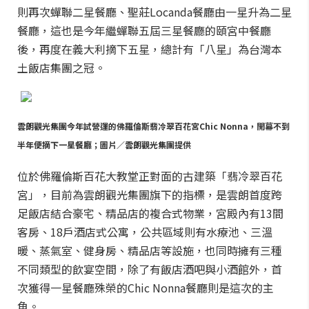
則再次蟬聯二星餐廳、聖莊Locanda餐廳由一星升為二星
餐廳，這也是今年繼蟬聯五屆三星餐廳的頤宮中餐廳
後，再度在義大利摘下五星，總計有「八星」為台灣本
土飯店集團之冠。
雲朗觀光集團今年試營運的佛羅倫斯翡冷翠百花宮Chic Nonna，開幕不到
半年便摘下一星餐廳；圖片／雲朗觀光集團提供
位於佛羅倫斯百花大教堂正對面的古建築「翡冷翠百花
宮」，目前為雲朗觀光集團旗下的指標，是雲朗首度跨
足飯店結合豪宅、精品店的複合式物業，宮殿內有13間
客房、18戶酒店式公寓，公共區域則有水療池、三溫
暖、蒸氣室、健身房、精品店等設施，也同時擁有三種
不同類型的飲宴空間，除了有飯店酒吧與小酒館外，首
次獲得一星餐廳殊榮的Chic Nonna餐廳則是這次的主
角。