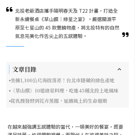
北投老爺酒店攜手陽明春天及 T22 計畫，打造全
新永續餐桌《草山饌｜綠星之宴》。嚴選關渡平
原至七星山的 45 款豐饒物產，將北投特有的自然
氣息完美化作舌尖上的五感體驗。
文章目錄
坐擁1,100公尺海拔落差！台北市隱藏的綠色產地
《草山饌》10道綠星料理，吃進45種北投土地風味
從乳酸發酵到花卉蒸餾，延續風土的生命週期
在越來越強調五感體驗的當代，一頓美好的餐宴，既要
滿足味蕾，也得餵飽視覺。而現代人在追尋美味之餘，