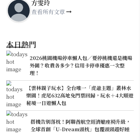
方雯玲
查看所有文章
本日熱門
2026桃園機場停車懶人包／要停桃機還是機場
外圍？收費各多少？信用卡停車優惠一次整
理！
【雲林親子玩水】全台唯一「虎爺主題」叢林水
樂園！虎尾632高地免門票回歸，玩水＋4大順遊
秘境一日遊懶人包
搭機告別落枕！阿聯酋航空經濟艙座椅升級，
全球首創「U-Dream頭枕」包覆頭頸超好睡