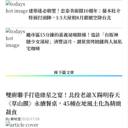
建築迷必朝聖！忠泰美術館10週年：藤本壯介
特展打頭陣，1:5大屋根8月震撼空降台北
離市區15分鐘的嘉義祕境路線！造訪「台版神
隱少女湯屋」清豐濤月、湖景窯烤披薩與人氣私
宅咖啡
接下篇文章
雙廚聯手打造綠星之宴！北投老爺Ｘ陽明春天
《草山饌》永續餐桌，45種在地風土化為精緻
蔬食
By
蘇祐萱
2026/07/08