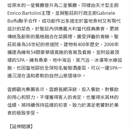
從原本的一星餐廳晉升為二星餐廳，同樣由天才型主廚
Enrico Bartolini主理，並與聖莊的行政主廚Gabriele
Boffa聯手合作，成功創作出多道忠於當地食材又有現代
設計的菜色，於聖莊內供應義大利當代經典美食，更將
傳統及創新的風格融合在菜餚裡，廣受評審的青睞。聖
莊前身為16世紀的修道院，建物有400年歷史，2006年
擴建為擁有54間豪華級寬敞的客房及套房，並附設最頂
級的SPA，擁有桑拿、地中海浴、蒸汽浴、冰瀑等水療設
施，也因當地鄰近全球知名葡萄酒產區，可以一邊SPA一
邊沉浸在溫和柔軟的自然山景環境中。
雲朗觀光集團表示，雲朗長期深耕、投入餐飲，對餐飲
的用心和努力，不僅獲得客人的肯定，也獲得米其林的
佳績，將持續保持這樣的初衷，致力於滿足老饕對於美
食的極致享受。
【延伸閱讀】