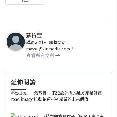
T22
蘇祐萱
編輯企劃。 聯繫請洽：
maysu@xinmedia.com /
may860527@gmail.com
查看所有文章
延伸閱讀
張基義 「T22設計振興地方產業計畫」
推動花蓮石材產業的未來價值
?苗空間實驗作品「陶聚工廠見學