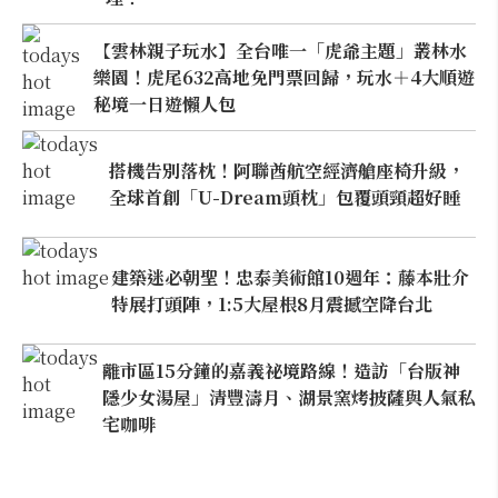
【雲林親子玩水】全台唯一「虎爺主題」叢林水
樂園！虎尾632高地免門票回歸，玩水＋4大順遊
秘境一日遊懶人包
搭機告別落枕！阿聯酋航空經濟艙座椅升級，
全球首創「U-Dream頭枕」包覆頭頸超好睡
建築迷必朝聖！忠泰美術館10週年：藤本壯介
特展打頭陣，1:5大屋根8月震撼空降台北
離市區15分鐘的嘉義祕境路線！造訪「台版神
隱少女湯屋」清豐濤月、湖景窯烤披薩與人氣私
宅咖啡