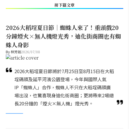
接下篇文章
2026大稻埕夏日節｜蜘蛛人來了！重頭戲20
分鐘煙火×無人機燈光秀，迪化街商圈也有蜘
蛛人身影
By
林芳如
2026/07/08
2026大稻埕夏日節將於7月25日至8月15日在大稻
埕碼頭及延平河濱公園登場，今年與國際人氣
IP「蜘蛛人」合作，蜘蛛人不只在大稻埕碼頭廣
場出沒，也驚喜現身迪化街商圈；更將帶來2場總
長20分鐘的「煙火×無人機」燈光秀。