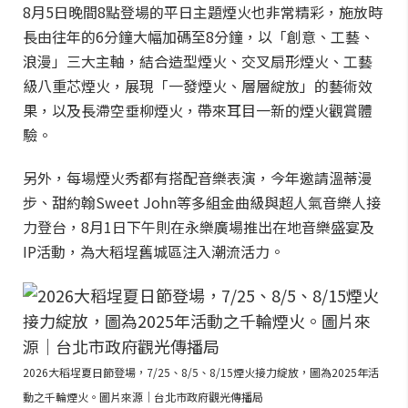
8月5日晚間8點登場的平日主題煙火也非常精彩，施放時
長由往年的6分鐘大幅加碼至8分鐘，以「創意、工藝、
浪漫」三大主軸，結合造型煙火、交叉扇形煙火、工藝
級八重芯煙火，展現「一發煙火、層層綻放」的藝術效
果，以及長滯空垂柳煙火，帶來耳目一新的煙火觀賞體
驗。
另外，每場煙火秀都有搭配音樂表演，今年邀請溫蒂漫
步、甜約翰Sweet John等多組金曲級與超人氣音樂人接
力登台，8月1日下午則在永樂廣場推出在地音樂盛宴及
IP活動，為大稻埕舊城區注入潮流活力。
2026大稻埕夏日節登場，7/25、8/5、8/15煙火接力綻放，圖為2025年活
動之千輪煙火。圖片來源｜台北市政府觀光傳播局