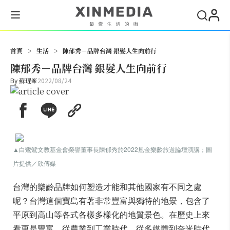
搜尋
首頁
>
生活
>
陳郁秀－品牌台灣 銀髮人生向前行
陳郁秀－品牌台灣 銀髮人生向前行
By
蘇琨峯
2022/08/24
▲
白鷺鷥文教基金會榮譽董事長陳郁秀於2022凰金樂齡旅遊論壇演講；圖
片提供／欣傳媒
台灣的樂齡品牌如何塑造才能和其他國家有不同之處
呢？台灣這個寶島有著非常豐富與獨特的地景，包含了
平原到高山等各式各樣多樣化的地質景色。在歷史上來
看更是豐富，從農業到工業時代，從多媒體到奈米時代