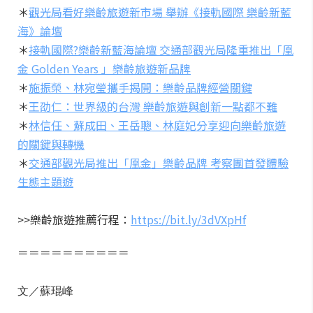
＊
觀光局看好樂齡旅遊新市場 舉辦《接軌國際 樂齡新藍
海》論壇
＊
接軌國際?樂齡新藍海論壇 交通部觀光局隆重推出「凰
金 Golden Years 」樂齡旅遊新品牌
＊
施振榮、林宛瑩攜手揭開：樂齡品牌經營關鍵
＊
王劭仁：世界級的台灣 樂齡旅遊與創新一點都不難
＊
林信任、蘇成田、王岳聰、林庭妃分享迎向樂齡旅遊
的關鍵與轉機
＊
交通部觀光局推出「凰金」樂齡品牌 考察團首發體驗
生態主題遊
>>樂齡旅遊推薦行程：
https://bit.ly/3dVXpHf
＝＝＝＝＝＝＝＝＝＝
文／蘇琨峰