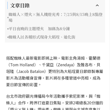
文章目錄
蜘蛛人×煙火×無人機燈光秀：7/25與8/15晚上8點登
場
平日夜晚的主題煙火 加碼為8分鐘
蜘蛛人以各種形式現身大稻埕、迪化街
搭配蜘蛛人最新電影即將上映，電影主角湯姆．霍蘭德
（Tom Holland）、千黛亞（Zendaya）及雅各布．貝
塔隆（Jacob Batalon）更特別為大稻埕夏日節錄製專屬
影片為活動暖身宣傳，影片將在多種管道中亮相，成為
夏日節宣傳的彩蛋。
台北市政府觀光傳播局今年活動攜手索尼影業，與「蜘
蛛人」合作，跨界打造夏日焦點，安排2場總長20分鐘的
「煙火×無人機」燈光秀，蜘蛛人將與台北城市意象以