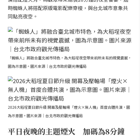
時蜘蛛人將搭配原版電影配樂穿梭，與台北城市意象共
同點亮夜空。
「蜘蛛人」將融合臺北城市特色，為大稻埕夜空帶來前所未有的視覺震撼，
圖為示意圖。圖片來源｜台北市政府觀光傳播局
2026大稻埕夏日節升級 開幕及壓軸場「煙火×無人機」首度合體共演，圖
為示意圖。圖片來源｜台北市政府觀光傳播局
平日夜晚的主題煙火 加碼為8分鐘