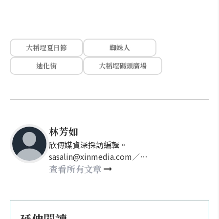
大稻埕夏日節
蜘蛛人
迪化街
大稻埕碼頭廣場
林芳如
欣傳媒資深採訪編輯。
sasalin@xinmedia.com／
happy21917@gmail.com
查看所有文章
延伸閱讀