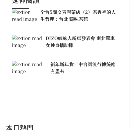
全台5間文青喫茶店（2）茶香裡的人
生哲理：台北 臻味茶苑
DIZO蜘蛛人新車發表會 南北單車
女神直播助陣
新年辦年貨／中台灣流行傳統應
有盡有
本日熱門