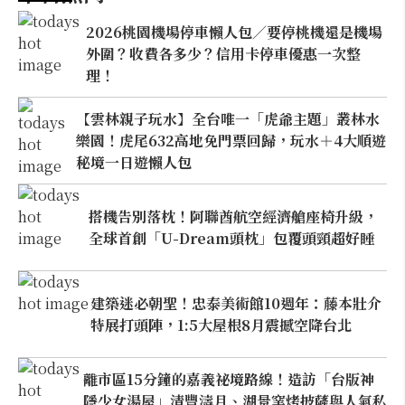
2026桃園機場停車懶人包／要停桃機還是機場
外圍？收費各多少？信用卡停車優惠一次整
理！
【雲林親子玩水】全台唯一「虎爺主題」叢林水
樂園！虎尾632高地免門票回歸，玩水＋4大順遊
秘境一日遊懶人包
搭機告別落枕！阿聯酋航空經濟艙座椅升級，
全球首創「U-Dream頭枕」包覆頭頸超好睡
建築迷必朝聖！忠泰美術館10週年：藤本壯介
特展打頭陣，1:5大屋根8月震撼空降台北
離市區15分鐘的嘉義祕境路線！造訪「台版神
隱少女湯屋」清豐濤月、湖景窯烤披薩與人氣私