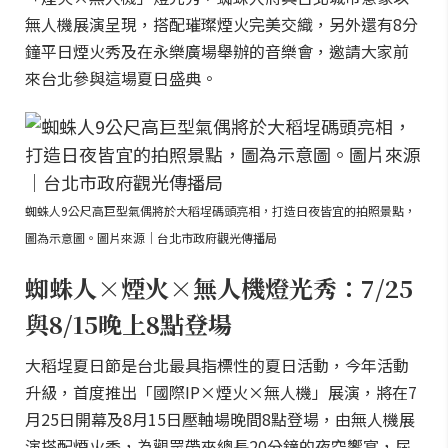
無人機展演呈現，搭配璀璨煙火完美交織，另外還有8分
鐘平日煙火秀及在永樂廣場舉辦的音樂會，邀請大家前
來台北參與這場夏日盛典。
蜘蛛人9公尺高巨型氣偶將於大稻埕碼頭亮相，打造日夜皆宜的拍照景點，
圖為示意圖。圖片來源｜台北市政府觀光傳播局
蜘蛛人×煙火×無人機燈光秀：7/25
與8/15晚上8點登場
大稻埕夏日節是台北最具指標性的夏日活動，今年活動
升級，首度推出「國際IP×煙火×無人機」展演，將在7
月25日開幕及8月15日壓軸場晚間8點登場，由無人機展
演搭配煙火秀，為觀眾帶來總長20分鐘的夜空饗宴，屆