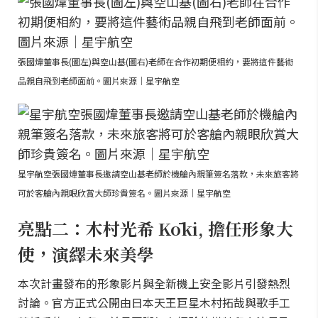
張國煒董事長(圖左)與空山基(圖右)老師在合作初期便相約，要將這件藝術
品親自飛到老師面前。圖片來源｜星宇航空
星宇航空張國煒董事長邀請空山基老師於機艙內親筆簽名落款，未來旅客將
可於客艙內親眼欣賞大師珍貴簽名。圖片來源｜星宇航空
亮點二：木村光希 Kōki, 擔任形象大
使，演繹未來美學
本次計畫發布的形象影片與全新機上安全影片引發熱烈
討論。官方正式公開由日本天王巨星木村拓哉與歌手工