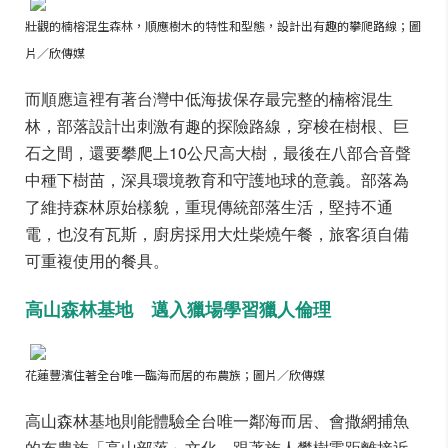
壯觀的楠榕混生森林，順應樹木的特性和型態，設計出有趣的攀爬路線；圖
片／欣傳媒
而順應這裡有著台灣中低海拔保存最完整的楠榕混生
林，部落設計出刺激有趣的探險路線，穿梭在樹根、巨
石之間，還要攀爬上10公尺高大樹，最後在八部合音聲
中種下樹苗，深具環境教育和守護地球的意義。部落為
了維持森林原始樣貌，重現傳統部落生活，堅持不通
電，也沒有瓦斯，廚房採用大灶柴燒午餐，旅客須自備
可重複使用的餐具。
高山森林基地 邁入獵場學習獵人倫理
花蓮豐濱住著全台唯一臨海而居的布農族；圖片／欣傳媒
高山森林基地則能體驗全台唯一鄰海而居、會撒網捕魚
的布農族「高山部落」文化。跟著族人攀樹零距離接近