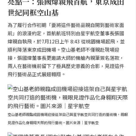
亮點一：張國煒親飛首航，東京成田
世紀同框空山基
為了履行合作初期「要將這件藝術品親自開到藝術家面
前」的浪漫約定，首航航班特別由星宇航空董事長張國
煒親自執飛，於7月12日上午 8:43 從桃園機場起飛，並
順利降落東京成田機場。空山基老師不僅親赴現場迎
接，張國煒董事長更邀請大師於機艙內親筆簽名落款，
兩人在藝術機前留下了極具歷史意義的合影，見證這件
飛行藝術品正式展翅翱翔。
空山基老師親臨成田機場迎接這架自己與星宇航空共同打造的藝術機，親眼
見證作品化身翱翔天際的飛行藝術。圖片來源｜星宇航空