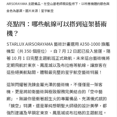
AIRSORAYAMA 主題備品，在空山基老師親自監修下，以呼應機體的銀色與
金色為基調。圖片來源｜星宇航空
亮點四：哪些航線可以搭到這架藝術
機？
STARLUX AIRSORAYAMA 藝術計畫選用 A350-1000 旗艦
機型（共 350 個座位），自 7 月 12 日起已投入營運，隨
著 10 月 1 日完整主題航班正式啟航，未來這台藝術機將
定期飛航於東京、鳳凰城以及布拉格等航線，讓旅客在
這些絕美航點間，體驗最完整的星宇航空藝術特展！
這架閃耀著洗鍊金屬光澤的藝術機，不僅僅是一架客
機，更是將前衛藝術與極致服務完美結合的「空中藝
廊」。無論你是衝著超生火的專屬備品、充滿儀式感的
「鏡空」特調，還是單純想朝聖大師級的設計美學，都
強烈建議及早鎖定東京、鳳凰城或布拉格的主題航班。