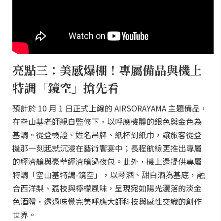
亮點三：美感爆棚！專屬備品與機上
特調「鏡空」搶先看
預計於 10 月 1 日正式上線的 AIRSORAYAMA 主題備品，
在空山基老師親自監修下，以呼應機體的銀色與金色為
基調。從登機證、姓名吊牌、紙杯到紙巾，讓旅客從登
機那一刻起就沉浸在藝術饗宴中；長程航線更推出專屬
的經濟艙與豪華經濟艙過夜包。此外，機上還提供專屬
特調「空山基特調-鏡空」，以琴酒、甜白酒為基底，融
合西洋梨、荔枝與檸檬風味，呈現宛如陽光灑落的淡金
色酒體，透過味覺完美呼應大師科技與感性交織的創作
世界。