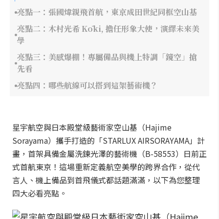
亮點一：張國煒親飛首航，東京成田世紀同框空山基
亮點二：木村光希 Kōki, 擔任形象大使，演繹未來美
學
亮點三：美感爆棚！專屬備品與機上特調「鏡空」搶
先看
亮點四：哪些航線可以搭到這架藝術機？
星宇航空與日本殿堂級藝術家空山基（Hajime
Sorayama）攜手打造的「STARLUX AIRSORAYAMA」計
畫，首架具備金屬洗鍊光澤的藝術機（B-58553）日前正
式首航東京！這場重新定義航空美學的跨界合作，從代
言人、機上備品到首飛儀式都話題滿滿，以下為您整理
四大必看亮點。