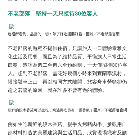
不老部落 堅持一天只接待30位客人
這裡所看到
、品嘗
的一切，除了好吃還要好看；圖片／不老部落官網
不老部落的遊程不提供住宿，只讓旅人一日體驗泰雅文
化生活及用餐，而且為了維持品質、平衡族人日常生活
節奏，造訪為週二至週六全預約制，一天僅招待30位客
人。想到不老部落，需花好幾個小時來到宜蘭寒溪村，
搭接駁車上山，再以相同方式離開，旅客舟車勞頓卻仍
趨之若鶩的原因，就在許多不曾有過的體驗。
新鮮的段木香菇可以生吃，烤過再吃另有一番香氣
；圖片／不老部落官網
例如生吃新鮮的段木香菇、親手火烤豬肉串、參觀用自
然材料打造的美麗建築與生活用品、欣賞現場織布及釀