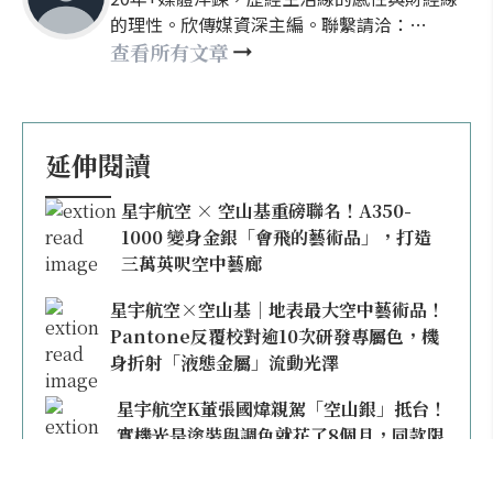
的理性。欣傳媒資深主編。聯繫請洽：
nellyhsu@xinmedia.com
查看所有文章
延伸閱讀
星宇航空 × 空山基重磅聯名！A350-
1000 變身金銀「會飛的藝術品」，打造
三萬英呎空中藝廊
星宇航空×空山基｜地表最大空中藝術品！
Pantone反覆校對逾10次研發專屬色，機
身折射「液態金屬」流動光澤
星宇航空K董張國煒親駕「空山銀」抵台！
實機光是塗裝與調色就花了8個月，同款限
量模型上架即秒殺