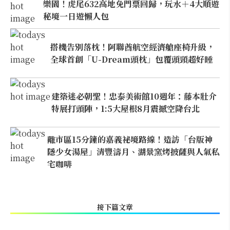
樂園！虎尾632高地免門票回歸，玩水＋4大順遊
秘境一日遊懶人包
搭機告別落枕！阿聯酋航空經濟艙座椅升級，
全球首創「U-Dream頭枕」包覆頭頸超好睡
建築迷必朝聖！忠泰美術館10週年：藤本壯介
特展打頭陣，1:5大屋根8月震撼空降台北
離市區15分鐘的嘉義祕境路線！造訪「台版神
隱少女湯屋」清豐濤月、湖景窯烤披薩與人氣私
宅咖啡
接下篇文章