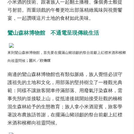
小米酒的技術、跟著族人一起翻土播種、像個勇士般提
弓射箭。而重頭戲的午餐更吃出部落精緻風味與視覺饗
宴，一起讚嘆這片土地的食材如此美味。
鸞山森林博物館 不通電呈現傳統生活
來到鸞山森林博物館，首先要在擺滿山豬頭顱的祭台前獻上紅標米酒和檳榔
向祖靈問候
；圖片／欣傳媒
南邊的鸞山森林博物館也有類似脈絡，族人覺悟必須守
護祖先的土地和文化，用部落的堅持樹立了一種觀光典
範：同樣不讓旅客開車停滿部落、用廢氣汙染森林，需
事先預約並接駁上山，從抵達後就開始接受壯觀的楠榕
混生森林給予的生態教育；族人拿小米酒迎賓，旅客學
著說布農族語答謝，在擺滿山豬頭顱的祭台前獻上紅標
米酒和檳榔向祖靈問候。