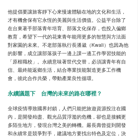
他提倡要讓旅客靜下心來慢速體驗在地的文化和生活，
才有機會保有它永恆的美麗與生活價值。公益平台除了
在台東著手部落青年培育、部落文化保存，也投入偏鄉
教育，希望下一代的花東青年能用更多的智慧與方法面
對家園的未來。不老部落執行長潘崴（Kwali）也因為他
的影響，成立讓部落孩子一邊上課一邊工作學習技能的
「原根職校」。永續意味著世代交替，必須讓青年有自
信、最終能返鄉生活，結合專業技能製造更多工作機
會，彼此合作共榮，帶動產業良性循環。
永續議題下 台灣的未來的路在哪裡？
全球疫情導致國界封鎖，人們只能把旅遊資源投注在國
內，是開發殆盡、觀光品質浮濫的危機，卻也是接觸更
多陌生地方，發現台灣之美的轉機。嚴長壽曾提到開發
和永續常是競爭對手，建議地方要找出特色及定位，決