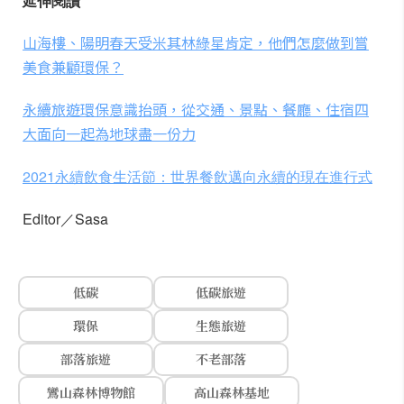
延伸閱讀
山海樓、陽明春天受米其林綠星肯定，他們怎麼做到嘗
美食兼顧環保？
永續旅遊環保意識抬頭，從交通、景點、餐廳、住宿四
大面向一起為地球盡一份力
2021永續飲食生活節：世界餐飲邁向永續的現在進行式
Editor／Sasa
低碳
低碳旅遊
環保
生態旅遊
部落旅遊
不老部落
鸞山森林博物館
高山森林基地