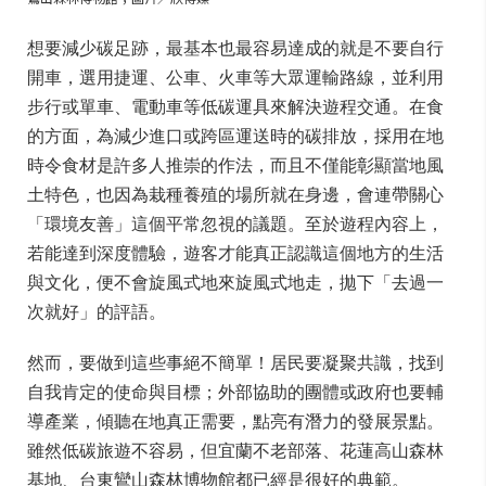
想要減少碳足跡，最基本也最容易達成的就是不要自行
開車，選用捷運、公車、火車等大眾運輸路線，並利用
步行或單車、電動車等低碳運具來解決遊程交通。在食
的方面，為減少進口或跨區運送時的碳排放，採用在地
時令食材是許多人推崇的作法，而且不僅能彰顯當地風
土特色，也因為栽種養殖的場所就在身邊，會連帶關心
「環境友善」這個平常忽視的議題。至於遊程內容上，
若能達到深度體驗，遊客才能真正認識這個地方的生活
與文化，便不會旋風式地來旋風式地走，拋下「去過一
次就好」的評語。
然而，要做到這些事絕不簡單！居民要凝聚共識，找到
自我肯定的使命與目標；外部協助的團體或政府也要輔
導產業，傾聽在地真正需要，點亮有潛力的發展景點。
雖然低碳旅遊不容易，但宜蘭不老部落、花蓮高山森林
基地、台東鸞山森林博物館都已經是很好的典範。