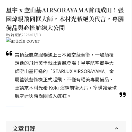
星宇 x 空山基AIRSORAYAMA首飛成田！張
國煒親飛同框大師，木村光希絕美代言，專屬
備品與必搭航線大公開
By
許家禎
2026/07/13
當頂級航空服務遇上日本殿堂級藝術，一場顛覆
想像的飛行美學就此震撼登場！星宇航空攜手大
師空山基打造的「STARLUX AIRSORAYAMA」金
屬塗裝藝術機正式起飛，不僅有絕美專屬備品，
更請來木村光希 Kōki 演繹前衛大片，準備讓全球
航空迷與時尚圈陷入瘋狂。
文章目錄