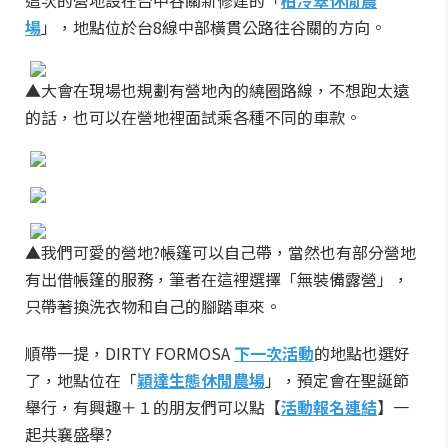
這次的營地設在台中谷關新修建的「
柏冷翠休閒農
場
」，地點位於台8線中部橫貫公路往谷關的方向。
▲大會在現場也規劃有營地內的繞圈路線，不想跑太遠
的話，也可以在營地裡面試乘各種不同的車款。
▲我們可愛的營地?帳篷可以自己帶，當然也有部分營地
有出借帳篷的服務，筆者在這裡選擇「無裝備露營」，
只帶著換洗衣物和自己的腳踏車來。
順帶一提，DIRTY FORMOSA
下一次活動
的地點也選好
了，地點位在「
穎達生態休閒農場
」，預定會在聖誕節
舉行，有興趣＋１的朋友們可以點【
活動報名連結
】一
起共襄盛舉?