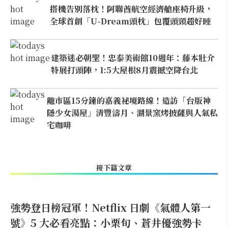
搭機告別落枕！阿聯酋航空經濟艙座椅升級，
全球首創「U-Dream頭枕」包覆頭頸超好睡
建築迷必朝聖！忠泰美術館10週年：藤本壯介
特展打頭陣，1:5大屋根8月震撼空降台北
離市區15分鐘的嘉義祕境路線！造訪「台版神
隱少女湯屋」清豐濤月、湖景窯烤披薩與人氣私
宅咖啡
接下篇文章
強勢登日榜冠軍！Netflix 日劇《氣體人第一
號》5 大必看亮點：小栗旬、蒼井優強勢卡