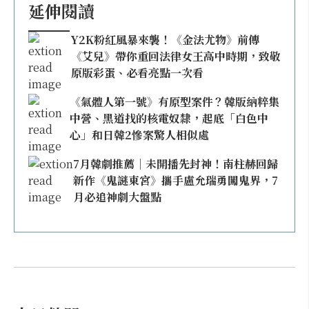
延伸閱讀
Y2K粉紅風暴來襲！《金法尤物》前傳
《艾兒》帶你重回法律女王高中時期，致敬
原版彩蛋、必看亮點一次看
《氣體人第一號》有原型案件？韓版納粹集
中營、黑道找的核電奴隸，起底「白色中
心」和日韓2慘案驚人相似處
7月韓劇推薦｜未開播先封神！南柱赫回歸
新作《鬼謎東宮》攜手盧允瑞勇闖鬼界，7
月必追神劇大盤點