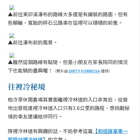
▲前往東卯溪瀑布的路線大多還是有鋪裝的路面，但有
些顛簸，寬胎的碎石公路車在這裡可以穩穩的前進。
▲前往瀑布前的風景。
▲雖然這個路線有點陡，但是小朋友在家長陪同的情況
下也能騎的盡興喔！
（照片由
DIRTY FORMOSA
提供）
往裡冷秘境
柏冷翠休閒農場其實距離裡冷林道的入口非常近，從營
地出發抵達裡冷林道入口只有3.6公里的路程，想挑戰秘
境的車友建議結伴同行。
隊裡冷林道有興趣的話，不妨參考這篇
【
和巡揚單車一
起探訪裡冷林道
】
的文章。