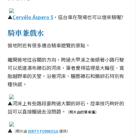
▲
Cervélo Áspero 5
，這台車在現場也可以借來騎喔?
騎車兼戲水
營地附近有很多適合騎車遊覽的景點。
離開營地往谷關的方向，跨過大甲溪之後順著小路行駛
可以抵達滿布礫石的河床，筆者覺得這裡是大輪徑、寬
胎越野車的天堂，沿著河床、輾壓礫石和鵝卵石特別有
種快感。
▲河床上有些路段要跨過大顆的卵石，控車技巧夠好的
話可以直接輾過去沒問題。
（
照片由欣單車攝）
▲
（照片由
DIRTY FORMOSA
提供）