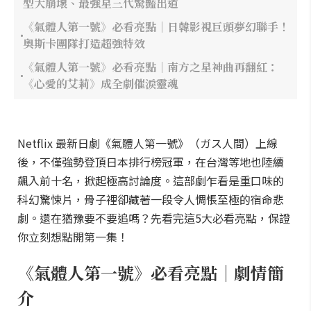
型大崩壞、最強星三代驚豔出道
《氣體人第一號》必看亮點｜日韓影視巨頭夢幻聯手！
奧斯卡團隊打造超強特效
《氣體人第一號》必看亮點｜南方之星神曲再翻紅：
《心愛的艾莉》成全劇催淚靈魂
Netflix 最新日劇《氣體人第一號》（ガス人間）上線
後，不僅強勢登頂日本排行榜冠軍，在台灣等地也陸續
飆入前十名，掀起極高討論度。這部劇乍看是重口味的
科幻驚悚片，骨子裡卻藏著一段令人惆悵至極的宿命悲
劇。還在猶豫要不要追嗎？先看完這5大必看亮點，保證
你立刻想點開第一集！
《氣體人第一號》必看亮點｜劇情簡
介