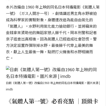
本片改編自 1960 年上映的同名日本特攝電影《氣體人第
一號》（ガス人間㐧一号），劇情講述男主角水野被迫
成為科學家的實驗對象，身體遭改造為能自由氣化的
「氣體人」。水野利用氣化能力搶劫銀行，並將竊來的
金錢拿來資助他的舞蹈家戀人藤千代。岡本刑警和記者
京子追查出真相後，因為氣體人已經造成社會恐慌，警
方決定設置炸彈除掉水野。最後藤千代穿上最美的舞
衣，獻上人生最後一舞，點燃打火機後和水野相擁而
亡。
日劇《氣體人第一號》改編自1960 年上映的同名日本特攝電影。圖片來源 |
imdb
《氣體人第一號》必看亮點 ｜頂級卡