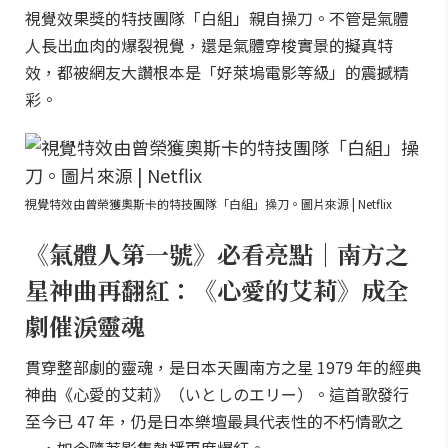
視覺效果獎的特技團隊「白組」親自操刀。不管是氣體
人長出血肉的爆裂視覺，還是氣體穿梭實景的擬真特
效，都被網友大讚根本是「好萊塢電影等級」的震撼精
彩。
視覺特效由曾榮獲奧斯卡的特技團隊「白組」操刀。圖片來源 | Netflix
《氣體人第一號》必看亮點｜南方之
星神曲再翻紅：《心愛的艾莉》成全
劇催淚靈魂
貫穿整部劇的靈魂，是日本天團南方之星 1979 年的經典
神曲《心愛的艾莉》（いとしのエリー）。這首歌發行
至今已 47 年，仍是日本樂壇最具代表性的不朽情歌之