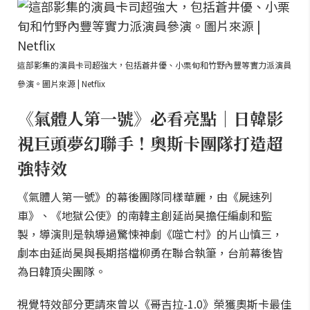
這部影集的演員卡司超強大，包括蒼井優、小栗旬和竹野內豐等實力派演員
參演。圖片來源 | Netflix
《氣體人第一號》必看亮點｜日韓影
視巨頭夢幻聯手！奧斯卡團隊打造超
強特效
《氣體人第一號》的幕後團隊同樣華麗，由《屍速列
車》、《地獄公使》的南韓主創延尚昊擔任編劇和監
製，導演則是執導過驚悚神劇《噬亡村》的片山慎三，
劇本由延尚昊與長期搭檔柳勇在聯合執筆，台前幕後皆
為日韓頂尖團隊。
視覺特效部分更請來曾以《哥吉拉-1.0》榮獲奧斯卡最佳