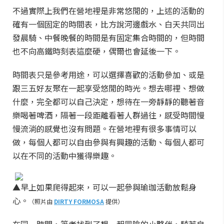
不過實際上我們在營地裡是非常悠閒的，上述的活動的
確有一個固定的時間表，比方說河邊戲水、白天共同出
發晨騎、中餐晚餐的時間是有固定集合時間的，但時間
也不向高鐵時刻表這麼硬，偶爾也會延後一下。
時間表只是參考用途，可以選擇喜歡的活動參加、或是
跟三五好友聚在一起享受悠閒的時光。想去哪裡、想做
什麼，完全都可以自己決定，想待在一旁靜靜的聽著音
樂喝著啤酒，隔著一段距離看著人群過往，感受時間慢
慢流淌的感覺也沒有問題。在營地裡有很多事情可以
做，每個人都可以自由參與有興趣的活動、每個人都可
以在不同的活動中獲得樂趣。
▲早上如果爬得起來，可以一起參與瑜珈活動放鬆身
心。
（照片由
DIRTY FORMOSA
提供）