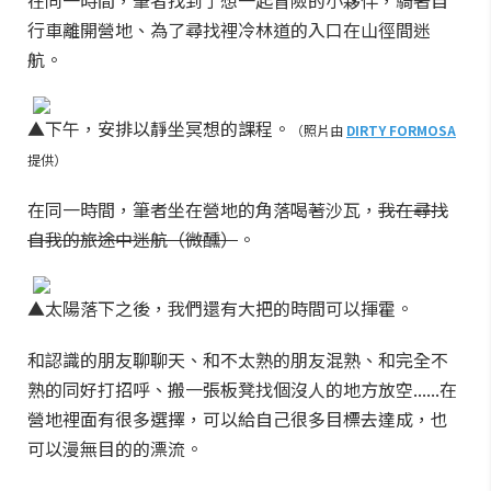
在同一時間，筆者找到了想一起冒險的小夥伴，騎著自
行車離開營地、為了尋找裡冷林道的入口在山徑間迷
航。
▲下午，安排以靜坐冥想的課程。
（照片由
DIRTY FORMOSA
提供）
在同一時間，筆者坐在營地的角落喝著沙瓦，
我在尋找
自我的旅途中迷航（微醺）
。
▲太陽落下之後，我們還有大把的時間可以揮霍。
和認識的朋友聊聊天、和不太熟的朋友混熟、和完全不
熟的同好打招呼、搬一張板凳找個沒人的地方放空......在
營地裡面有很多選擇，可以給自己很多目標去達成，也
可以漫無目的的漂流。