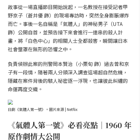
故事從一場直播節目開始說起，一名教授在接受記者甲
野京子（蒼井優 飾）的現場專訪時，突然全身膨脹爆炸
而亡。事後一名自稱是「氣體人」的神秘男子（UTA
飾）公開自首，並預告接下來會進行一連串的殺人計
畫，將「白色中心」的相關人士全都殺害，瞬間讓日本
社會壟罩在無形的恐懼之中。
負責偵辦此案的刑警岡本賢治（小栗旬 飾）過去曾和京
子有一段情，隨著兩人分頭深入調查這場超自然危機，
隱藏在案件背後的駭人祕密逐一浮現，也讓彼此糾纏的
命運再度交織。
日劇《氣體人第一號》。圖片來源 | Netflix
《氣體人第一號》必看亮點｜1960 年
原作劇情大公開