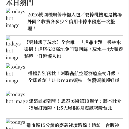
本日熱門
2026桃園機場停車懶人包／要停桃機還是機場
外圍？收費各多少？信用卡停車優惠一次整
理！
【雲林親子玩水】全台唯一「虎爺主題」叢林水
樂園！虎尾632高地免門票回歸，玩水＋4大順遊
秘境一日遊懶人包
搭機告別落枕！阿聯酋航空經濟艙座椅升級，
全球首創「U-Dream頭枕」包覆頭頸超好睡
建築迷必朝聖！忠泰美術館10週年：藤本壯介
特展打頭陣，1:5大屋根8月震撼空降台北
離市區15分鐘的嘉義祕境路線！造訪「台版神