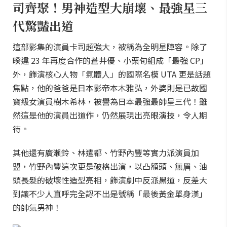
司齊聚！男神造型大崩壞、最強星三
代驚豔出道
這部影集的演員卡司超強大，被稱為全明星陣容。除了
暌違 23 年再度合作的蒼井優、小栗旬組成「最強 CP」
外，飾演核心人物「氣體人」的國際名模 UTA 更是話題
焦點，他的爸爸是日本影帝本木雅弘，外婆則是已故國
寶級女演員樹木希林，被譽為日本最強最帥星三代！雖
然這是他的演員出道作，仍然展現出亮眼演技，令人期
待。
其他還有廣瀨鈴、林遣都、竹野內豐等實力派演員加
盟，竹野內豐這次更是破格出演，以凸額頭、無眉、油
頭長髮的破壞性造型亮相，飾演劇中反派黑道，反差大
到讓不少人直呼完全認不出是號稱「最後黃金單身漢」
的帥氣男神！