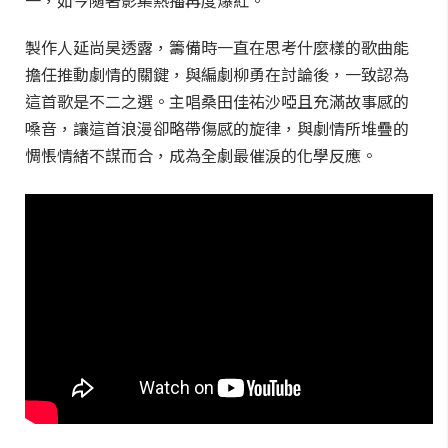
一，如今隨著影集熱播再度爆紅。
製作人延尚昊透露，籌備時一直在思考什麼樣的歌曲能
擔任推動劇情的關鍵，與編劇柳勇在討論後，一致認為
這首歌是不二之選。主唱桑田佳祐沙啞且充滿故事感的
嗓音，讓這首浪漫卻略帶傷感的旋律，與劇情所堆疊的
惆悵情緒不謀而合，成為全劇最催淚的化學反應。