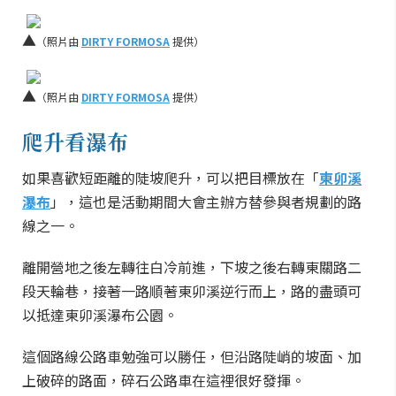
▲
（照片由
DIRTY FORMOSA
提供）
▲
（照片由
DIRTY FORMOSA
提供）
爬升看瀑布
如果喜歡短距離的陡坡爬升，可以把目標放在「
東卯溪
瀑布
」，這也是活動期間大會主辦方替參與者規劃的路
線之一。
離開營地之後左轉往白冷前進，下坡之後右轉東關路二
段天輪巷，接著一路順著東卯溪逆行而上，路的盡頭可
以抵達東卯溪瀑布公園。
這個路線公路車勉強可以勝任，但沿路陡峭的坡面、加
上破碎的路面，碎石公路車在這裡很好發揮。