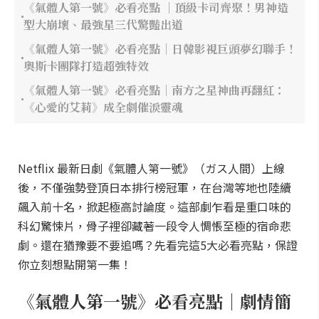
《氣體人第一號》必看亮點 ｜頂級卡司齊聚！男神造
型大崩壞、最強星三代驚豔出道
《氣體人第一號》必看亮點｜日韓影視巨頭夢幻聯手！
奧斯卡團隊打造超強特效
《氣體人第一號》必看亮點｜南方之星神曲再翻紅：
《心愛的艾莉》成全劇催淚靈魂
Netflix 最新日劇《氣體人第一號》（ガス人間）上線
後，不僅強勢登頂日本排行榜冠軍，在台灣等地也陸續
飆入前十名，掀起極高討論度。這部劇乍看是重口味的
科幻驚悚片，骨子裡卻藏著一段令人惆悵至極的宿命悲
劇。還在猶豫要不要追嗎？先看完這5大必看亮點，保證
你立刻想點開第一集！
《氣體人第一號》必看亮點｜劇情簡