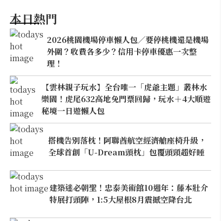
本日熱門
2026桃園機場停車懶人包／要停桃機還是機場
外圍？收費各多少？信用卡停車優惠一次整
理！
【雲林親子玩水】全台唯一「虎爺主題」叢林水
樂園！虎尾632高地免門票回歸，玩水＋4大順遊
秘境一日遊懶人包
搭機告別落枕！阿聯酋航空經濟艙座椅升級，
全球首創「U-Dream頭枕」包覆頭頸超好睡
建築迷必朝聖！忠泰美術館10週年：藤本壯介
特展打頭陣，1:5大屋根8月震撼空降台北