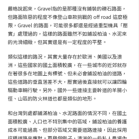
嚴格說起來，Gravel指的是那種沒有鋪裝的礫石路面，
但路面險惡的程度不像登山車款挑戰的 off road 這麼極
限，Gravel 的路面，可能很多都還是經過重型機具「壓
實」處理過的，這樣的路面雖然不如鋪設柏油、水泥來
的光滑細緻，但其實還是有一定程度的平整。
類似這樣的路況，其實大量存在於歐洲、美國以及澳
洲，這些國家的國土面積較廣，在一些城市的近郊就存
在著很多在地圖上有標號、但未必會鋪設柏油的道路，
這些道路的垂直落差不大，壓實過後直接就可以讓四輪
驅動車輛行駛。另外，國外一些連接主要幹道的羊腸小
徑、山區的防火林道也都是類似的地形。
和台灣到處都鋪滿柏油、水泥路面的情況不同，在國土
面積較廣、人口也不特別集中的區域，鋪設柏油的養護
成本可能過高、但部分區域又需要道路連接，因此採用
這種道路來應對。再舉個例子，澳洲的一些私人農場內