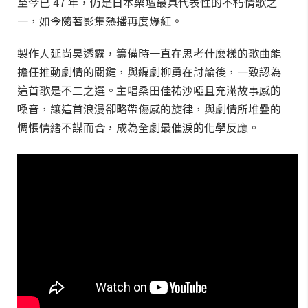
至今已 47 年，仍是日本樂壇最具代表性的不朽情歌之
一，如今隨著影集熱播再度爆紅。
製作人延尚昊透露，籌備時一直在思考什麼樣的歌曲能
擔任推動劇情的關鍵，與編劇柳勇在討論後，一致認為
這首歌是不二之選。主唱桑田佳祐沙啞且充滿故事感的
嗓音，讓這首浪漫卻略帶傷感的旋律，與劇情所堆疊的
惆悵情緒不謀而合，成為全劇最催淚的化學反應。