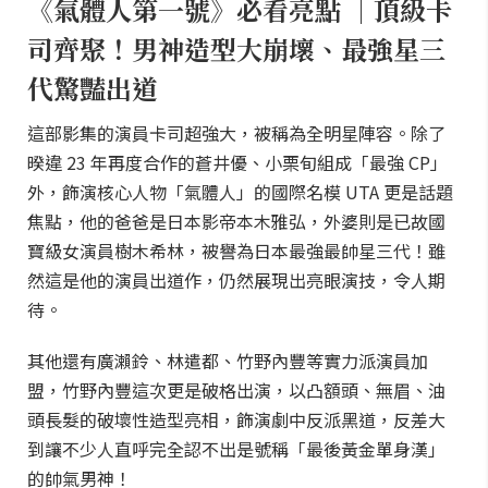
《氣體人第一號》必看亮點 ｜頂級卡
司齊聚！男神造型大崩壞、最強星三
代驚豔出道
這部影集的演員卡司超強大，被稱為全明星陣容。除了
暌違 23 年再度合作的蒼井優、小栗旬組成「最強 CP」
外，飾演核心人物「氣體人」的國際名模 UTA 更是話題
焦點，他的爸爸是日本影帝本木雅弘，外婆則是已故國
寶級女演員樹木希林，被譽為日本最強最帥星三代！雖
然這是他的演員出道作，仍然展現出亮眼演技，令人期
待。
其他還有廣瀨鈴、林遣都、竹野內豐等實力派演員加
盟，竹野內豐這次更是破格出演，以凸額頭、無眉、油
頭長髮的破壞性造型亮相，飾演劇中反派黑道，反差大
到讓不少人直呼完全認不出是號稱「最後黃金單身漢」
的帥氣男神！