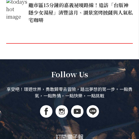
離市區15分鐘的嘉義祕境路線！造訪「台版神
隱少女湯屋」清豐濤月、湖景窯烤披薩與人氣私
宅咖啡
Follow Us
享受吧！環遊世界，勇敢歸零去冒險，踏出夢想的第一步。一點勇
氣，一點熱情，一點快樂，一點挑戰
訂閱電子報