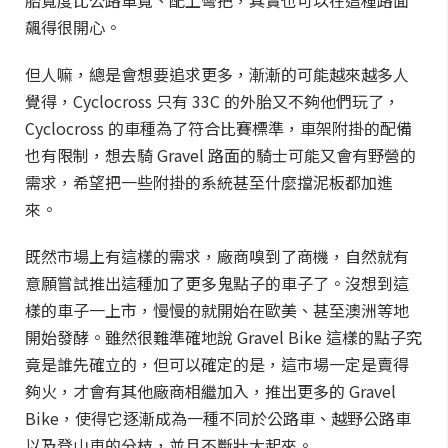
胎寬度比公路車寬、配上彎把，其實也可以在這種路面
飆得很開心。
但人嘛，總是會想要追求更多，漸漸的可能越來越多人
覺得，Cyclocross 只有 33C 的外胎又不夠他們玩了，
Cyclocross 的車種為了符合比賽標準，車架附掛的配備
也有限制，想去騎 Gravel 路面的騎士可能又會有野營的
需求，希望把一些附掛的系統甚至什麼擋泥板都加進
來。
既然市場上有這樣的需求，廠商嗅到了商機，自然就有
意願嘗試推出這種加了更多鬼點子的車子了。沒想到這
樣的車子一上市，慢慢的就開始在歐美、甚至澳洲等地
開始發酵。雖然很難準確地說 Gravel Bike 這樣的點子究
竟是誰先確立的，但可以確定的是，這市場一定是賣得
夠火，才會有其他廠商相繼加入，推出更多的 Gravel
Bike，使得它逐漸成為一種不同於公路車、越野公路車
以及登山車的分枝，並且不斷壯大起來。