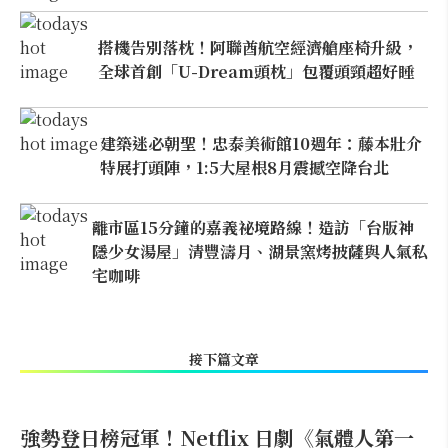
搭機告別落枕！阿聯酋航空經濟艙座椅升級，
全球首創「U-Dream頭枕」包覆頭頸超好睡
建築迷必朝聖！忠泰美術館10週年：藤本壯介
特展打頭陣，1:5大屋根8月震撼空降台北
離市區15分鐘的嘉義祕境路線！造訪「台版神
隱少女湯屋」清豐濤月、湖景窯烤披薩與人氣私
宅咖啡
接下篇文章
強勢登日榜冠軍！Netflix 日劇《氣體人第一