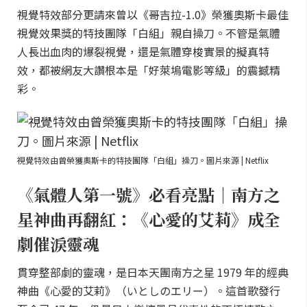
視覺特效部分更請來曾以《哥吉拉-1.0》榮獲奧斯卡最佳
視覺效果獎的特技團隊「白組」親自操刀。不管是氣體
人長出血肉的爆裂視覺，還是氣體穿梭實景的擬真特
效，都被網友大讚根本是「好萊塢電影等級」的震撼精
彩。
視覺特效由曾榮獲奧斯卡的特技團隊「白組」操刀。圖片來源 | Netflix
《氣體人第一號》必看亮點｜南方之
星神曲再翻紅：《心愛的艾莉》成全
劇催淚靈魂
貫穿整部劇的靈魂，是日本天團南方之星 1979 年的經典
神曲《心愛的艾莉》（いとしのエリー）。這首歌發行