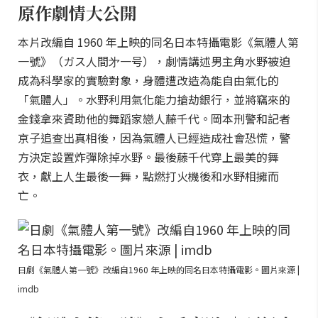
原作劇情大公開
本片改編自 1960 年上映的同名日本特攝電影《氣體人第
一號》（ガス人間㐧一号），劇情講述男主角水野被迫
成為科學家的實驗對象，身體遭改造為能自由氣化的
「氣體人」。水野利用氣化能力搶劫銀行，並將竊來的
金錢拿來資助他的舞蹈家戀人藤千代。岡本刑警和記者
京子追查出真相後，因為氣體人已經造成社會恐慌，警
方決定設置炸彈除掉水野。最後藤千代穿上最美的舞
衣，獻上人生最後一舞，點燃打火機後和水野相擁而
亡。
日劇《氣體人第一號》改編自1960 年上映的同名日本特攝電影。圖片來源 |
imdb