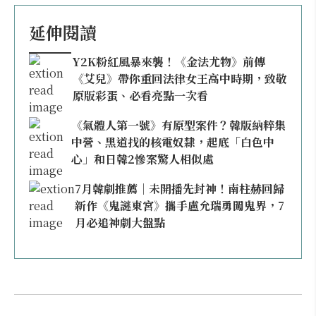
延伸閱讀
Y2K粉紅風暴來襲！《金法尤物》前傳
《艾兒》帶你重回法律女王高中時期，致敬
原版彩蛋、必看亮點一次看
《氣體人第一號》有原型案件？韓版納粹集
中營、黑道找的核電奴隸，起底「白色中
心」和日韓2慘案驚人相似處
7月韓劇推薦｜未開播先封神！南柱赫回歸
新作《鬼謎東宮》攜手盧允瑞勇闖鬼界，7
月必追神劇大盤點