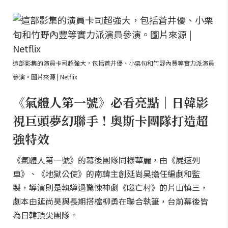
這部影集的演員卡司超強大，包括蒼井優、小栗旬和竹野內豐等實力派演員
參演。圖片來源 | Netflix
《氣體人第一號》必看亮點｜日韓影
視巨頭夢幻聯手！奧斯卡團隊打造超
強特效
《氣體人第一號》的幕後團隊同樣華麗，由《屍速列
車》、《地獄公使》的南韓主創延尚昊擔任編劇和監
製，導演則是執導過驚悚神劇《噬亡村》的片山慎三，
劇本由延尚昊與長期搭檔柳勇在聯合執筆，台前幕後皆
為日韓頂尖團隊。