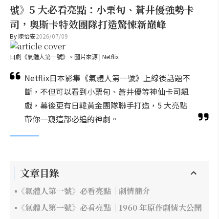
號》5 大必看亮點：小栗旬、蒼井優強勢卡
司，奧斯卡特效團隊打造驚悚新巔峰
By
陳怡安
2026/07/09
日劇《氣體人第一號》。圖片來源 | Netflix
Netflix日本影集《氣體人第一號》上線後話題不
斷，不但可以看到小栗旬、蒼井優等神仙卡司飆
戲，幕後更有日韓黃金團隊聯手打造，5 大亮點
帶你一窺這部必追的神劇。
文章目錄
《氣體人第一號》必看亮點｜劇情簡介
《氣體人第一號》必看亮點｜1960 年原作劇情大公開