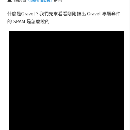
（圖片由
「
頂成有限公司
」
提供）
什麼是Gravel？我們先來看看剛剛推出 Gravel 專屬套件
的 SRAM 是怎麼說的