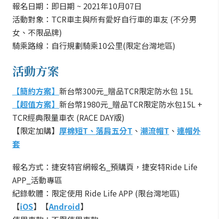
報名日期：即日期 ~ 2021年10月07日
活動對象：TCR車主與所有愛好自行車的車友 (不分男
女、不限品牌)
騎乘路線：自行規劃騎乘10公里(限定台灣地區)
活動方案
【簡約方案】
新台幣300元_贈品TCR限定防水包 15L
【超值方案】
新台幣1980元_贈品TCR限定防水包15L +
TCR經典限量車衣 (RACE DAY版)
【限定加購】
厚棉短T、落肩五分T
、
潮流帽T
、
連帽外
套
報名方式：捷安特官網報名_預購頁，捷安特Ride Life
APP_活動專區
紀錄軟體：限定使用 Ride Life APP (限台灣地區)
【
iOS
】【
Android
】