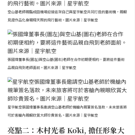
空山基老師親臨成田機場迎接這架自己與星宇航空共同打造的藝術機，親眼
見證作品化身翱翔天際的飛行藝術。圖片來源｜星宇航空
張國煒董事長(圖左)與空山基(圖右)老師在合作初期便相約，要將這件藝術
品親自飛到老師面前。圖片來源｜星宇航空
星宇航空張國煒董事長邀請空山基老師於機艙內親筆簽名落款，未來旅客將
可於客艙內親眼欣賞大師珍貴簽名。圖片來源｜星宇航空
亮點二：木村光希 Kōki, 擔任形象大