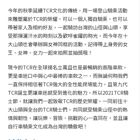
今年的秋季延續TCR文化的傳統，用一場登山騎乘活動
來雕塑屬於TCR的榮耀，可以一個人獨自騎乘，也可以
帶著家人及相約好友，一起騎訪台灣的山徑與山頭，享
受那揮灑汗水的時刻以及歡呼雀躍的時光，而今年在十
大山頭也會舉辦與女神同框的活動，記得帶上身旁的女
王、女神、女力一起來拍照並抽獎哦！
現今的TCR在全球揚名立萬且也是最暢銷的高階車款，
更是車迷口中與心中最棒的車款之一，而無論何時我們
一直保持相信著TCR強大的全性能爬坡能力，且第九代
TCR誕生更讓車迷感受到進化的魅力，所以2021TCR騎
士節，就讓我們一起致敬TCR的歷史榮耀，一同前往十
大山頭與全台的TCR騎士們，共同感受騎乘山徑中的熱
情與韌性，讓玩樂、冒險、挑戰的心一直同在，並且讓
自行車騎乘文化成為台灣的驕傲吧！