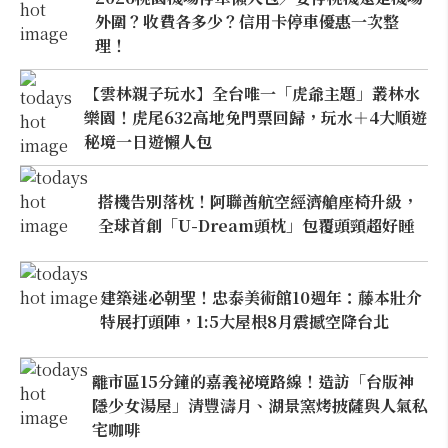
外圍？收費各多少？信用卡停車優惠一次整
理！
【雲林親子玩水】全台唯一「虎爺主題」叢林水
樂園！虎尾632高地免門票回歸，玩水＋4大順遊
秘境一日遊懶人包
搭機告別落枕！阿聯酋航空經濟艙座椅升級，
全球首創「U-Dream頭枕」包覆頭頸超好睡
建築迷必朝聖！忠泰美術館10週年：藤本壯介
特展打頭陣，1:5大屋根8月震撼空降台北
離市區15分鐘的嘉義祕境路線！造訪「台版神
隱少女湯屋」清豐濤月、湖景窯烤披薩與人氣私
宅咖啡