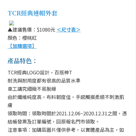
TCR經典連帽外套
▲建議售價：$1080元
＜尺寸表＞
顏色：櫻桃紅
【加購選項】
產品特色：
TCR經典LOGO設計，百搭神T
耐洗與耐用度都有很高的品質水準
車工講究細緻不易脫線
由於纖維純度高，布料韌度佳，手感觸摸柔順不刺激肌
膚
領取時間：領取時間於2021.12.06~2020.12.31之間，憑
結帳發票及訂單編號，回原報名門市領取。
注意事項：加購區圖片僅供參考，以實體產品為主，如