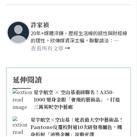
許家禎
20年+媒體淬鍊，歷經生活線的感性與財經線
的理性。欣傳媒資深主編。聯繫請洽：
nellyhsu@xinmedia.com
查看所有文章
延伸閱讀
星宇航空 × 空山基重磅聯名！A350-
1000 變身金銀「會飛的藝術品」，打造
三萬英呎空中藝廊
星宇航空×空山基｜地表最大空中藝術品！
Pantone反覆校對逾10次研發專屬色，機
身折射「液態金屬」流動光澤