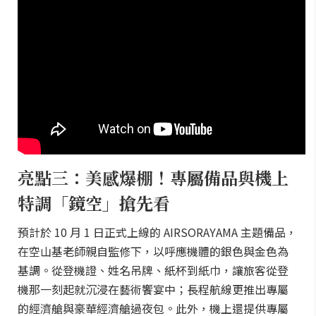
亮點三：美感爆棚！專屬備品與機上
特調「鏡空」搶先看
預計於 10 月 1 日正式上線的 AIRSORAYAMA 主題備品，
在空山基老師親自監修下，以呼應機體的銀色與金色為
基調。從登機證、姓名吊牌、紙杯到紙巾，讓旅客從登
機那一刻起就沉浸在藝術饗宴中；長程航線更推出專屬
的經濟艙與豪華經濟艙過夜包。此外，機上還提供專屬