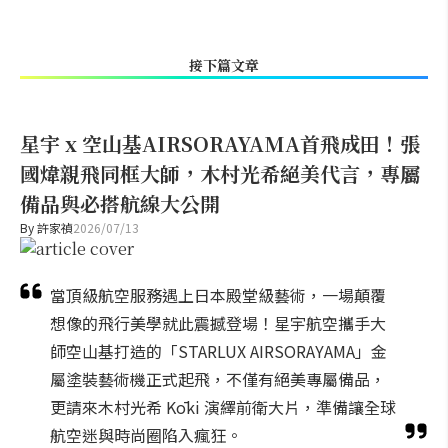
接下篇文章
星宇 x 空山基AIRSORAYAMA首飛成田！張
國煒親飛同框大師，木村光希絕美代言，專屬
備品與必搭航線大公開
By
許家禎
2026/07/13
當頂級航空服務遇上日本殿堂級藝術，一場顛覆
想像的飛行美學就此震撼登場！星宇航空攜手大
師空山基打造的「STARLUX AIRSORAYAMA」金
屬塗裝藝術機正式起飛，不僅有絕美專屬備品，
更請來木村光希 Kōki 演繹前衛大片，準備讓全球
航空迷與時尚圈陷入瘋狂。