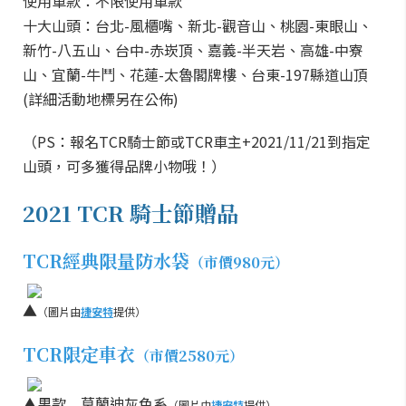
使用車款：不限使用車款
十大山頭：台北-風櫃嘴、新北-觀音山、桃園-東眼山、
新竹-八五山、台中-赤崁頂、嘉義-半天岩、高雄-中寮
山、宜蘭-牛鬥、花蓮-太魯閣牌樓、台東-197縣道山頂
(詳細活動地標另在公佈)
（PS：報名TCR騎士節或TCR車主+2021/11/21到指定
山頭，可多獲得品牌小物哦！）
2021 TCR 騎士節贈品
TCR經典限量防水袋
（市價980元）
▲
（圖片由
捷安特
提供）
TCR限定車衣
（市價2580元）
▲男款 莫蘭迪灰色系
（圖片由
捷安特
提供）