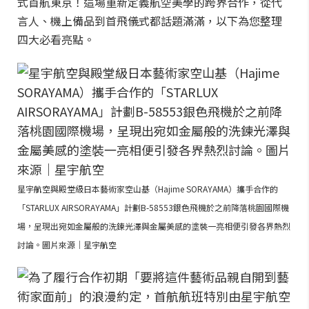
式首航東京！這場重新定義航空美學的跨界合作，從代
言人、機上備品到首飛儀式都話題滿滿，以下為您整理
四大必看亮點。
星宇航空與殿堂級日本藝術家空山基（Hajime SORAYAMA）攜手合作的
「STARLUX AIRSORAYAMA」計劃B-58553銀色飛機於之前降落桃園國際機
場，呈現出宛如金屬般的洗鍊光澤與金屬美感的塗裝一亮相便引發各界熱烈
討論。圖片來源｜星宇航空