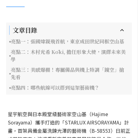
文章目錄
亮點一：張國煒親飛首航，東京成田世紀同框空山基
亮點二：木村光希 Kōki, 擔任形象大使，演繹未來美
學
亮點三：美感爆棚！專屬備品與機上特調「鏡空」搶
先看
亮點四：哪些航線可以搭到這架藝術機？
星宇航空與日本殿堂級藝術家空山基（Hajime
Sorayama）攜手打造的「STARLUX AIRSORAYAMA」計
畫，首架具備金屬洗鍊光澤的藝術機（B-58553）日前正