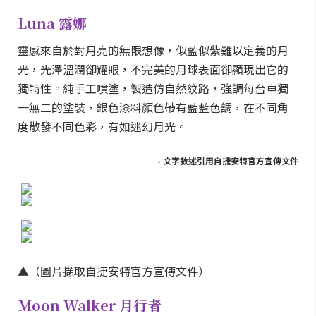
Luna 露娜
靈感來自於對月亮的無限想像，似藍似紫難以定義的月
光，光澤溫潤卻耀眼，不完美的月球表面卻顯現出它的
獨特性。純手工噴塗，製造仿自然紋路，強調每台車獨
一無二的塗裝，銀色漆料顏色帶有藍藍色調，在不同角
度散發不同色彩，有如迷幻月光。
- 文字敘述引用自捷安特官方宣傳文件
▲（圖片擷取自捷安特官方宣傳文件）
Moon Walker 月行者