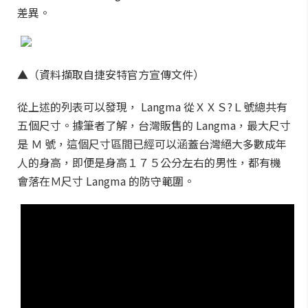
差異。
▲（資料擷取自捷安特官方宣傳文件）
從上述的列表可以發現， Langma 從ＸＸＳ?Ｌ號總共有
五個尺寸。據筆者了解，台灣販售的 Langma，最大尺寸
是 Ｍ 號，這個尺寸區間已經可以涵蓋台灣絕大多數成年
人的身高，即便是身高１７５公分左右的男性，都有機
會落在Ｍ尺寸 Langma 的防守範圍。