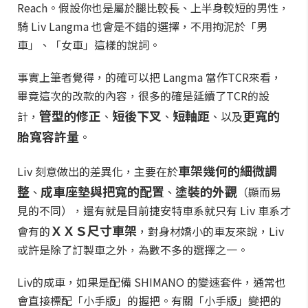
Reach。假設你也是屬於腿比較長、上半身較短的男性，
騎 Liv Langma 也會是不錯的選擇，不用拘泥於「男
車」、「女車」這樣的說詞。
事實上筆者覺得，的確可以把 Langma 當作TCR來看，
畢竟這次的改款的內容，很多的確是延續了TCR的設
管型的修正
短後下叉
短軸距
更寬的
計，
、
、
、以及
胎寬容許量
。
車架幾何的細微調
Liv 刻意做出的差異化，主要在於
整
成車座墊與把寬的配置
塗裝的外觀
、
、
（顯而易
見的不同），還有就是目前捷安特車系就只有 Liv 車系才
ＸＸＳ尺寸車架
會有的
，對身材嬌小的車友來說，Liv
或許是除了訂製車之外，為數不多的選擇之一。
Liv的成車，如果是配備 SHIMANO 的變速套件，通常也
會直接標配「小手版」的握把。有關「小手版」變把的