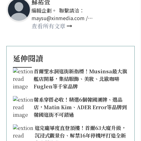
蘇祐萱
編輯企劃。 聯繫請洽：
maysu@xinmedia.com /
may860527@gmail.com
查看所有文章
延伸閱讀
首爾聖水洞逛街新指標！Musinsa最大旗
艦店開幕，集結服飾、美妝、北歐咖啡
Fuglen等千家品牌
韓系穿搭必收！精選6個韓國潮牌、選品
店，Matin Kim、ADER Error等品牌到
韓國逛街不可錯過
逛完龐畢度直登頂樓！首爾63大廈升級，
沉浸式觀景台、解禁16年停機坪打造全新