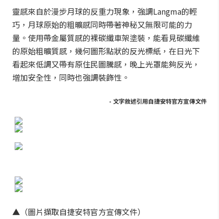
靈感來自於漫步月球的反重力現象，強調Langma的輕
巧，月球原始的粗曠感同時帶著神秘又無限可能的力
量。使用帶金屬質感的裸碳纖車架塗裝，能看見碳纖維
的原始粗曠質感，幾何圖形點狀的反光標紙，在日光下
看起來低調又帶有原住民圖騰感，晚上光罩能夠反光，
增加安全性，同時也強調裝飾性。
- 文字敘述引用自捷安特官方宣傳文件
▲（圖片擷取自捷安特官方宣傳文件）