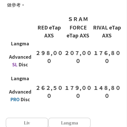
做參考。
ＳＲＡＭ
RED eTap
FORCE
RIVAL eTap
AXS
eTap AXS
AXS
Langma
２９８,００
２０７,００
１７６,８０
Advanced
０
０
０
SL
Disc
Langma
２６２,５０
１７９,００
１４８,８０
Advanced
０
０
０
PRO
Disc
Liv
Langma