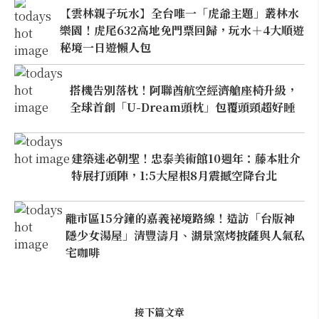
【雲林親子玩水】全台唯一「虎爺主題」叢林水
樂園！虎尾632高地免門票回歸，玩水＋4大順遊
秘境一日遊懶人包
搭機告別落枕！阿聯酋航空經濟艙座椅升級，
全球首創「U-Dream頭枕」包覆頭頸超好睡
建築迷必朝聖！忠泰美術館10週年：藤本壯介
特展打頭陣，1:5大屋根8月震撼空降台北
離市區15分鐘的嘉義祕境路線！造訪「台版神
隱少女湯屋」清豐濤月、湖景窯烤披薩與人氣私
宅咖啡
接下篇文章