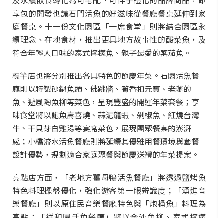
及永續飲食轉化為可宅配、可伴手禮化的品牌商品，即
享包的開發也讓石門活魚的好滋味從餐廳餐桌延伸到家
庭餐桌。十一份文化園區「一席食堂」則將結合園區永
續理念、在地食材，推出更具地方故事性的酸菜魚，及
符合年輕人口味的泰式檸檬魚、親子最愛的蕃茄魚。
標竿店也將分別推出各具特色的節慶年菜。石園活魚餐
廳則以特製砂鍋魚頭、佛跳牆、筍香扣元寶、老爹的
魚、避風陶魚柳等菜色，呈現豐盛的開運年菜套餐；亨
味食堂將以鮑魚壽喜燒、蒜泥龍蝦、剁椒魚、紅燒台灣
牛、干貝芽白雞湯等宴席菜色，展現團聚餐桌的澎湃
感；小橋流水活魚餐廳則將延續其優雅用餐環境與套餐
設計優勢，規劃適合家庭聚餐與節慶送禮的年菜提案。
亮點店方面，「老地方薑母鴨活魚餐廳」將透過鹽烤魚
特色料理擺盤優化，強化遊客第一眼辨識度；「湧進音
樂餐廳」則以原住民音樂餐廳特色與「炮桶魚」料理為
亮點；「祥和園活魚餐廳」將以金沙魚柳、泰式檸檬