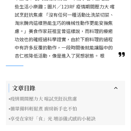
些生活小樂趣；圖片／123RF 疫情期間壓力大 嚐
試烹飪抗焦慮 「沒有任何一種活動比洗菜切菜、
淘米醃肉這樣熟能生巧的機械性動作更能安撫焦
慮。」美食作家莊祖宜曾這樣說，而料理的療癒
功效也的確經過科學證實，由於下廚料理的過程
中有許多反覆的動作，一段時間後就能讓腦中的
杏仁核降低活動，像是進入了冥想狀態。 根
文章目錄
疫情期間壓力大 嚐試烹飪抗焦慮
簡單備料輕鬆煮 廚房新手也不怕
享受在家好「食」光 增添儀式感的小秘訣