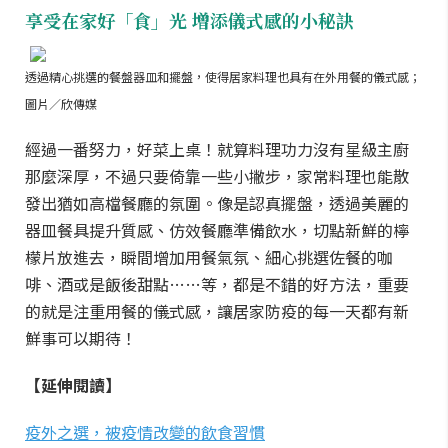
享受在家好「食」光 增添儀式感的小秘訣
透過精心挑選的餐盤器皿和擺盤，使得居家料理也具有在外用餐的儀式感；
圖片／欣傳媒
經過一番努力，好菜上桌！就算料理功力沒有星級主廚
那麼深厚，不過只要倚靠一些小撇步，家常料理也能散
發出猶如高檔餐廳的氛圍。像是認真擺盤，透過美麗的
器皿餐具提升質感、仿效餐廳準備飲水，切點新鮮的檸
檬片放進去，瞬間增加用餐氣氛、細心挑選佐餐的咖
啡、酒或是飯後甜點……等，都是不錯的好方法，重要
的就是注重用餐的儀式感，讓居家防疫的每一天都有新
鮮事可以期待！
【延伸閱讀】
疫外之選，被疫情改變的飲食習慣