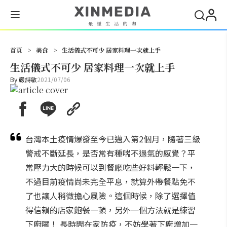
搜尋
首頁
>
美食
>
生活儀式不可少 居家料理一次就上手
生活儀式不可少 居家料理一次就上手
By
嚴詩敏
2021/07/06
台灣本土疫情爆發至今已邁入第2個月，隨著三級
警戒不斷延長，是否常有種喘不過氣的感覺？平
常壓力大的時候可以到餐廳吃些好料輕鬆一下，
不過目前疫情尚未完全平息，就算外帶餐點免不
了也讓人稍微擔心風險。這個時候，除了選擇值
得信賴的店家飽餐一頓，另外一個方法就是練習
下廚囉！ 長時間在家防疫，不妨學著下廚增加一