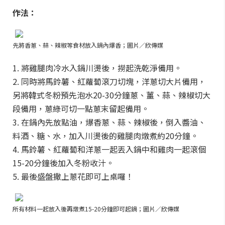
作法：
先將香蔥、蒜、辣椒等食材放入鍋內爆香；圖片／欣傳媒
1. 將雞腿肉冷水入鍋川燙後，撈起洗乾淨備用。
2. 同時將馬鈴薯、紅蘿蔔滾刀切塊，洋蔥切大片備用，
另將韓式冬粉預先泡水20-30分鐘蔥、薑、蒜、辣椒切大
段備用，蔥綠可切一點蔥末留起備用。
3. 在鍋內先放點油，爆香蔥、蒜、辣椒後，倒入醬油、
料酒、糖、水，加入川燙後的雞腿肉燉煮約20分鐘。
4. 馬鈴薯、紅蘿蔔和洋蔥一起丟入鍋中和雞肉一起滾個
15-20分鐘後加入冬粉收汁。
5. 最後盛盤撒上蔥花即可上桌囉！
所有材料一起放入後再燉煮15-20分鐘即可起鍋；圖片／欣傳媒