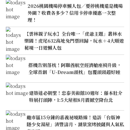
2026桃園機場停車懶人包／要停桃機還是機場
外圍？收費各多少？信用卡停車優惠一次整
理！
【雲林親子玩水】全台唯一「虎爺主題」叢林水
樂園！虎尾632高地免門票回歸，玩水＋4大順遊
秘境一日遊懶人包
搭機告別落枕！阿聯酋航空經濟艙座椅升級，
全球首創「U-Dream頭枕」包覆頭頸超好睡
建築迷必朝聖！忠泰美術館10週年：藤本壯介
特展打頭陣，1:5大屋根8月震撼空降台北
離市區15分鐘的嘉義祕境路線！造訪「台版神
隱少女湯屋」清豐濤月、湖景窯烤披薩與人氣私