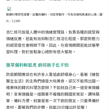
根據科學研究證實，反覆的備料、切菜等動作，可有效緩和焦慮的心情；圖
片／123RF
杏仁核可說是人體中的情緒管理員，負責各種的感受與
情緒反應，若能有效抑制杏仁核活化程度，那麼對壓力
的感受度也會稍微下降。因此，在疫情期間若能試著學
習料理，對於放鬆身心絕對有很大幫助。
簡單備料輕鬆煮 廚房新手也不怕
防疫期間應該也有許多人靠追劇舒緩身心，看著《機智
醫生生活》的主角們總是大啖美食，卻又不能飛出國一
嚐美味的韓式料理怎麼辦？不如就自己來一道安東燉雞
吧！安東燉雞是一道簡單不複雜的韓國家常菜，調味簡
單、備料方便，就算是第一次下廚的朋友，只要準備好
食材，跟著我們的步驟，就能30分鐘出好菜喔！