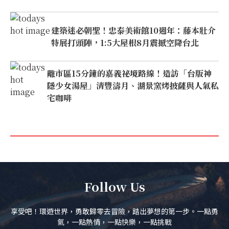
建築迷必朝聖！忠泰美術館10週年：藤本壯介
特展打頭陣，1:5大屋根8月震撼空降台北
離市區15分鐘的嘉義祕境路線！造訪「台版神
隱少女湯屋」清豐濤月、湖景窯烤披薩與人氣私
宅咖啡
Follow Us
享受吧！環遊世界，勇敢歸零去冒險，踏出夢想的第一步。一點勇
氣，一點熱情，一點快樂，一點挑戰