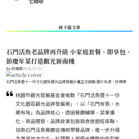
宅咖啡
接下篇文章
石門活魚老品牌再升級 小家庭套餐、即享包、
節慶年菜打造觀光新商機
By
欣傳媒
2026/07/07
石門活魚暨十一份文化園區觀光品牌發展計畫正式啟動 圖片來源｜欣傅媒
桃園市觀光發展基金會推動「石門活魚暨十一份
文化園區觀光品牌發展案」，以「石門有魚・水
鄉有味」為品牌核心，透過餐廳輔導、菜單優
化、商品開發、品牌故事包裝與食旅遊程串聯，
協助石門活魚餐廳從傳統聚餐品牌，進一步升級
為兼具地方文化、料理職人與觀光體驗的新型態