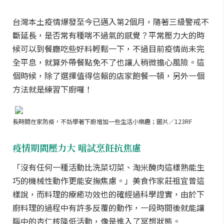
台灣本土疫情爆發至今已邁入第2個月，隨著三級警戒不
斷延長，是否常有種喘不過氣的感覺？平常壓力大的時
候可以到餐廳吃些好料輕鬆一下，不過目前疫情尚未完
全平息，就算外帶餐點免不了也讓人稍微擔心風險。這
個時候，除了選擇值得信賴的店家飽餐一頓，另外一個
方法就是練習下廚囉！
長時間在家防疫，不妨學著下廚增加一些生活小樂趣；圖片／123RF
疫情期間壓力大 嚐試烹飪抗焦慮
「沒有任何一種活動比洗菜切菜、淘米醃肉這樣熟能生
巧的機械性動作更能安撫焦慮。」美食作家莊祖宜曾這
樣說，而料理的療癒功效也的確經過科學證實，由於下
廚料理的過程中有許多反覆的動作，一段時間後就能讓
腦中的杏仁核降低活動，像是進入了冥想狀態。