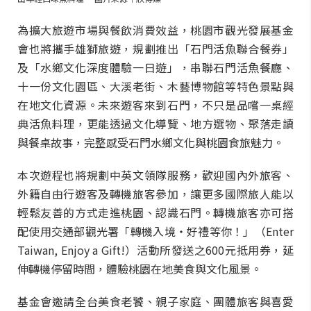
為擴大旅遊市場與餐飲消費效益，桃園市觀光發展基金
會也將攜手雄獅旅遊，規劃推出「石門活魚聯合餐券」
及「水鄉文化深度體驗一日遊」，串聯石門活魚餐廳、
十一份文化園區、大溪老街、木藝博物館等特色景點與
在地文化資源。未來遊客來到石門，不只是品嚐一桌經
典活魚料理，更能透過文化導覽、地方選物、聚落走讀
與餐桌故事，完整感受石門水鄉文化與桃園食旅魅力。
本次遊程也將規劃中英文領隊服務，歡迎國內外旅客、
外籍自由行遊客及轉機旅客參加，讓更多國際旅人能以
輕鬆友善的方式走進桃園、認識石門。轉機旅客亦可搭
配使用交通部觀光署「轉機入境・好禮等你！」（Enter
Taiwan, Enjoy a Gift!）活動所發送之600元抵用券，延
伸轉機停留時間，體驗桃園在地美食與文化風景。
基金會邀請全台美食老饕、親子家庭、團體旅客與喜愛