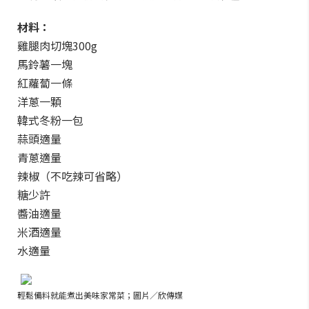
材料：
雞腿肉切塊300g
馬鈴薯一塊
紅蘿蔔一條
洋蔥一顆
韓式冬粉一包
蒜頭適量
青蔥適量
辣椒（不吃辣可省略）
糖少許
醬油適量
米酒適量
水適量
輕鬆備料就能煮出美味家常菜；圖片／欣傳媒