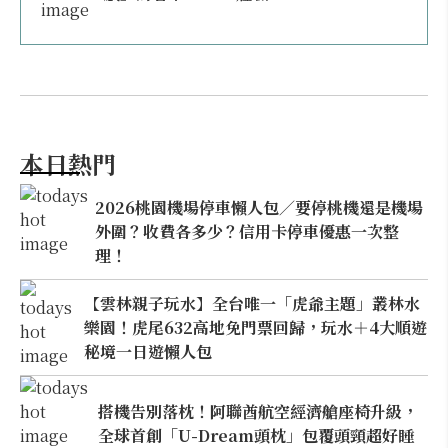
本日熱門
2026桃園機場停車懶人包／要停桃機還是機場
外圍？收費各多少？信用卡停車優惠一次整
理！
【雲林親子玩水】全台唯一「虎爺主題」叢林水
樂園！虎尾632高地免門票回歸，玩水＋4大順遊
秘境一日遊懶人包
搭機告別落枕！阿聯酋航空經濟艙座椅升級，
全球首創「U-Dream頭枕」包覆頭頸超好睡