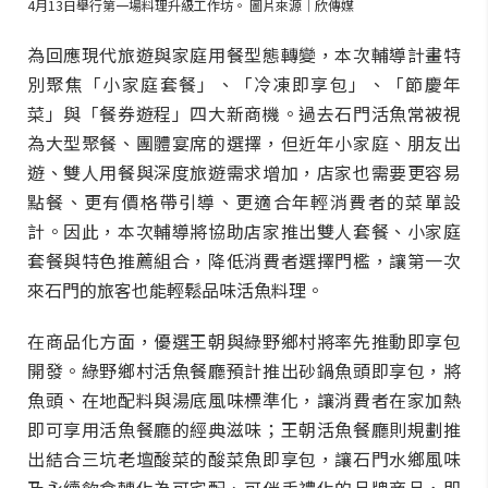
4月13日舉行第一場料理升級工作坊。 圖片來源｜欣傳媒
為回應現代旅遊與家庭用餐型態轉變，本次輔導計畫特
別聚焦「小家庭套餐」、「冷凍即享包」、「節慶年
菜」與「餐券遊程」四大新商機。過去石門活魚常被視
為大型聚餐、團體宴席的選擇，但近年小家庭、朋友出
遊、雙人用餐與深度旅遊需求增加，店家也需要更容易
點餐、更有價格帶引導、更適合年輕消費者的菜單設
計。因此，本次輔導將協助店家推出雙人套餐、小家庭
套餐與特色推薦組合，降低消費者選擇門檻，讓第一次
來石門的旅客也能輕鬆品味活魚料理。
在商品化方面，優選王朝與綠野鄉村將率先推動即享包
開發。綠野鄉村活魚餐廳預計推出砂鍋魚頭即享包，將
魚頭、在地配料與湯底風味標準化，讓消費者在家加熱
即可享用活魚餐廳的經典滋味；王朝活魚餐廳則規劃推
出結合三坑老壇酸菜的酸菜魚即享包，讓石門水鄉風味