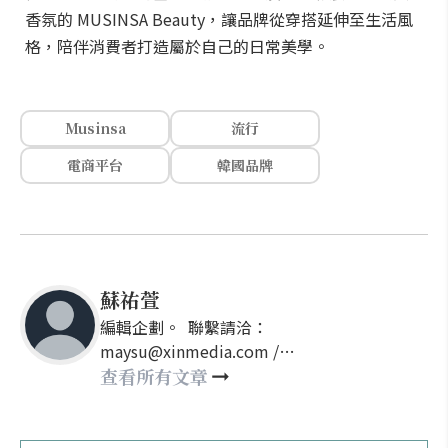
香氛的 MUSINSA Beauty，讓品牌從穿搭延伸至生活風
格，陪伴消費者打造屬於自己的日常美學。
Musinsa
流行
電商平台
韓國品牌
蘇祐萱
編輯企劃。 聯繫請洽：
maysu@xinmedia.com /
may860527@gmail.com
查看所有文章