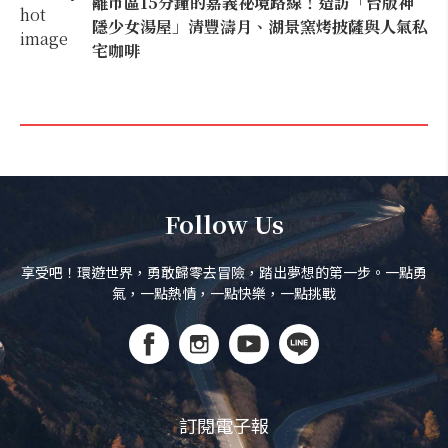
離市區15分鐘的嘉義祕境路線！造訪「台版神
隱少女湯屋」清豐濤月、湖景窯烤披薩與人氣私
宅咖啡
Follow Us
享受吧！環遊世界，勇敢歸零去冒險，踏出夢想的第一步。一點勇
氣，一點熱情，一點快樂，一點挑戰
訂閱電子報