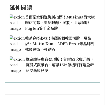
延伸閱讀
首爾聖水洞逛街新指標！Musinsa最大旗
艦店開幕，集結服飾、美妝、北歐咖啡
Fuglen等千家品牌
韓系穿搭必收！精選6個韓國潮牌、選品
店，Matin Kim、ADER Error等品牌到
韓國逛街不可錯過
逛完龐畢度直登頂樓！首爾63大廈升級，
沉浸式觀景台、解禁16年停機坪打造全新
高空藝術秘境