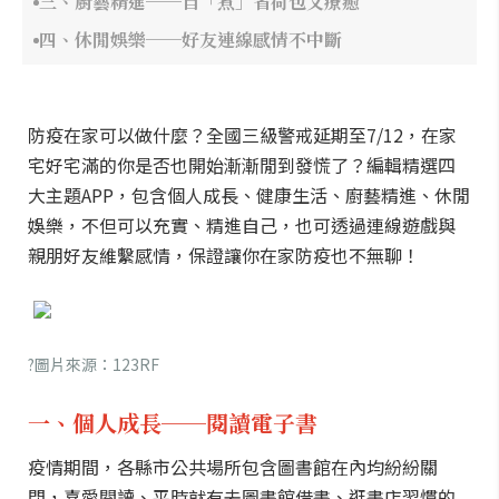
三、廚藝精進──自「煮」省荷包又療癒
四、休閒娛樂──好友連線感情不中斷
防疫在家可以做什麼？全國三級警戒延期至7/12，在家
宅好宅滿的你是否也開始漸漸閒到發慌了？編輯精選四
大主題APP，包含個人成長、健康生活、廚藝精進、休閒
娛樂，不但可以充實、精進自己，也可透過連線遊戲與
親朋好友維繫感情，保證讓你在家防疫也不無聊！
?圖片來源：123RF
一、個人成長──閱讀電子書
疫情期間，各縣市公共場所包含圖書館在內均紛紛關
閉，喜愛閱讀、平時就有去圖書館借書、逛書店習慣的