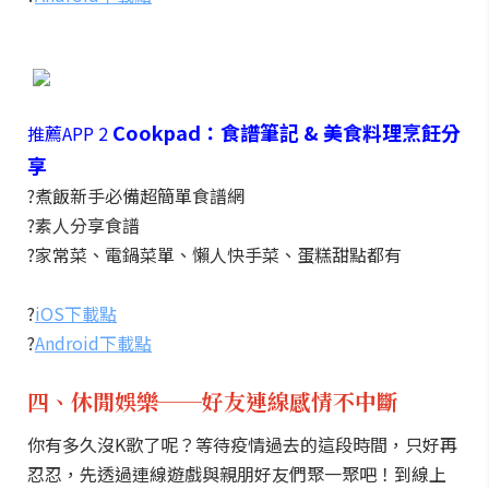
Cookpad：食譜筆記 & 美食料理烹飪分
推薦APP 2
享
?煮飯新手必備超簡單食譜網
?素人分享食譜
?家常菜、電鍋菜單、懶人快手菜、蛋糕甜點都有
?
iOS下載點
?
Android下載點
四、休閒娛樂──好友連線感情不中斷
你有多久沒K歌了呢？等待疫情過去的這段時間，只好再
忍忍，先透過連線遊戲與親朋好友們聚一聚吧！到線上