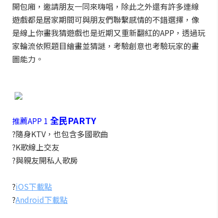
開包廂，邀請朋友一同來嗨唱，除此之外還有許多連線
遊戲都是居家期間可與朋友們聯繫感情的不錯選擇，像
是線上你畫我猜遊戲也是近期又重新翻紅的APP，透過玩
家輪流依照題目繪畫並猜謎，考驗創意也考驗玩家的畫
圖能力。
全民PARTY
推薦APP 1
?隨身KTV，也包含多國歌曲
?K歌線上交友
?與親友開私人歌房
?
iOS下載點
?
Android下載點