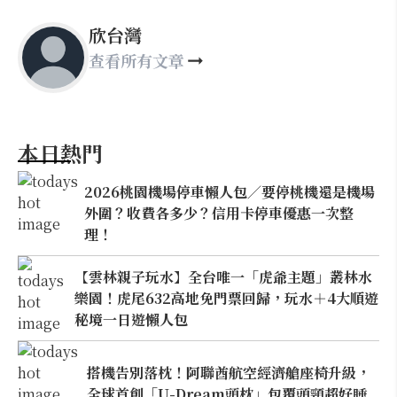
欣台灣
查看所有文章
本日熱門
2026桃園機場停車懶人包／要停桃機還是機場
外圍？收費各多少？信用卡停車優惠一次整
理！
【雲林親子玩水】全台唯一「虎爺主題」叢林水
樂園！虎尾632高地免門票回歸，玩水＋4大順遊
秘境一日遊懶人包
搭機告別落枕！阿聯酋航空經濟艙座椅升級，
全球首創「U-Dream頭枕」包覆頭頸超好睡