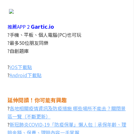
Gartic.io
推薦APP 2
?手機、平板、個人電腦(PC)也可玩
?最多50位朋友同樂
?自創題庫
?
iOS下載點
?
Android下載點
延伸閱讀！你可能有興趣
?
各地相關疫情資訊及防疫措施 哪些場所不能去？關閉景
區一覽（不斷更新）
?
新冠肺炎COVID-19「防疫保單」懶人包｜承保年齡、理
賠金額、保費、理賠內容一手掌握