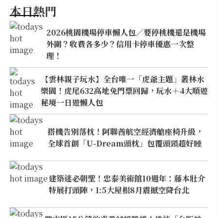
本日熱門
2026桃園機場停車懶人包／要停桃機還是機場
外圍？收費各多少？信用卡停車優惠一次整
理！
【雲林親子玩水】全台唯一「虎爺主題」叢林水
樂園！虎尾632高地免門票回歸，玩水＋4大順遊
秘境一日遊懶人包
搭機告別落枕！阿聯酋航空經濟艙座椅升級，
全球首創「U-Dream頭枕」包覆頭頸超好睡
建築迷必朝聖！忠泰美術館10週年：藤本壯介
特展打頭陣，1:5大屋根8月震撼空降台北