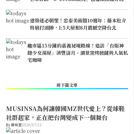
建築迷必朝聖！忠泰美術館10週年：藤本壯介
特展打頭陣，1:5大屋根8月震撼空降台北
離市區15分鐘的嘉義祕境路線！造訪「台版神
隱少女湯屋」清豐濤月、湖景窯烤披薩與人氣私
宅咖啡
接下篇文章
MUSINSA為何讓韓國MZ世代愛上？從球鞋
社群起家，正在把台灣變成下一個舞台
By
蘇祐萱
2026/07/13