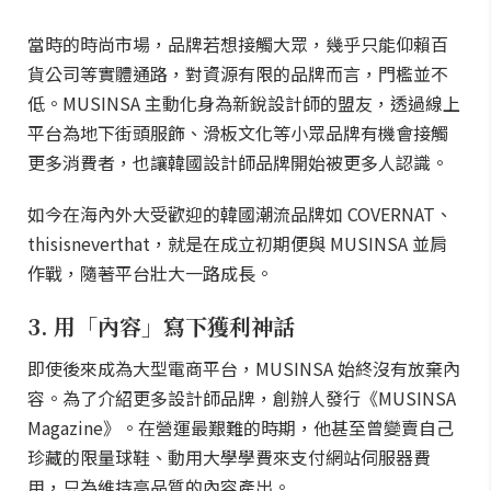
當時的時尚市場，品牌若想接觸大眾，幾乎只能仰賴百
貨公司等實體通路，對資源有限的品牌而言，門檻並不
低。MUSINSA 主動化身為新銳設計師的盟友，透過線上
平台為地下街頭服飾、滑板文化等小眾品牌有機會接觸
更多消費者，也讓韓國設計師品牌開始被更多人認識。
如今在海內外大受歡迎的韓國潮流品牌如 COVERNAT、
thisisneverthat，就是在成立初期便與 MUSINSA 並肩
作戰，隨著平台壯大一路成長。
3. 用「內容」寫下獲利神話
即使後來成為大型電商平台，MUSINSA 始終沒有放棄內
容。為了介紹更多設計師品牌，創辦人發行《MUSINSA
Magazine》。在營運最艱難的時期，他甚至曾變賣自己
珍藏的限量球鞋、動用大學學費來支付網站伺服器費
用，只為維持高品質的內容產出。