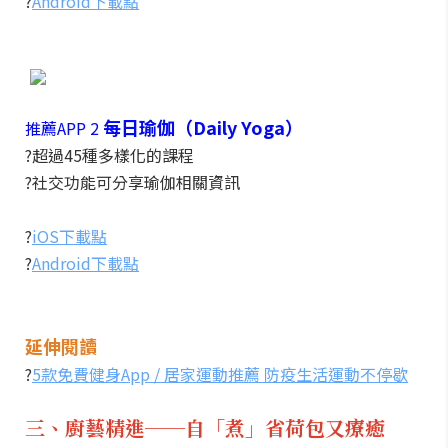
?
Android下載點
每日瑜伽（Daily Yoga）
推薦APP 2
?超過45種多樣化的課程
?社交功能可分享瑜伽相關資訊
?
iOS下載點
?
Android下載點
延伸閱讀
?
5款免費健身App / 居家運動推薦 防疫生活運動不停歇
三、廚藝精進──自「煮」省荷包又療癒