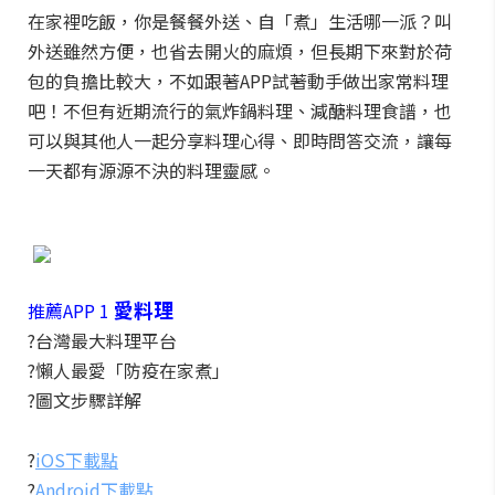
在家裡吃飯，你是餐餐外送、自「煮」生活哪一派？叫
外送雖然方便，也省去開火的麻煩，但長期下來對於荷
包的負擔比較大，不如跟著APP試著動手做出家常料理
吧！不但有近期流行的氣炸鍋料理、減醣料理食譜，也
可以與其他人一起分享料理心得、即時問答交流，讓每
一天都有源源不決的料理靈感。
愛料理
推薦APP 1
?台灣最大料理平台
?懶人最愛「防疫在家煮」
?圖文步驟詳解
?
iOS下載點
?
Android下載點