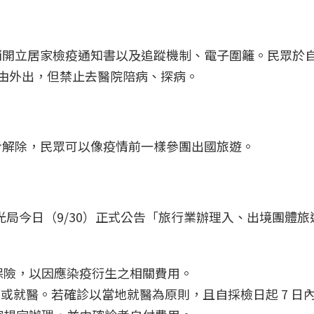
消開立居家檢疫通知書以及追蹤機制、電子圍籬。民眾於
由外出，但禁止去醫院陪病、探病。
步解除，民眾可以像疫情前一樣參團出國旅遊。
，觀光局今日（9/30）正式公告「旅行業辦理入、出境團體
保險，以因應染疫衍生之相關費用。
即快篩或就醫。若確診以當地就醫為原則，且自採檢日起 7 日