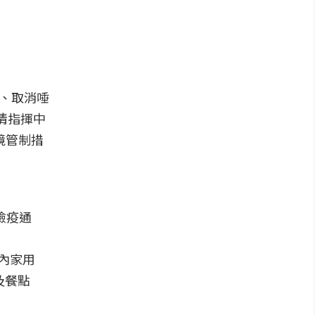
次、取消唾
情指揮中
境管制措
檢疫通
內家用
及餐點