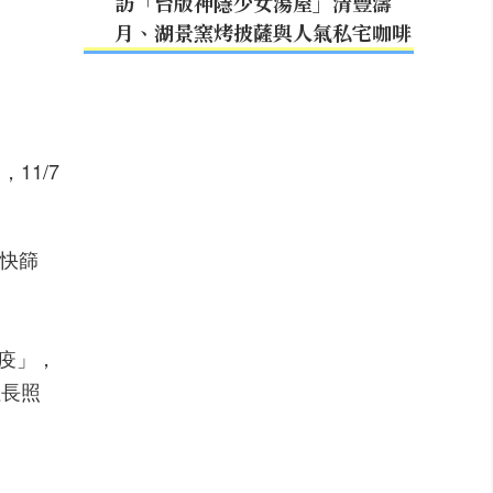
訪「台版神隱少女湯屋」清豐濤
月、湖景窯烤披薩與人氣私宅咖啡
11/7
快篩
疫」，
往長照