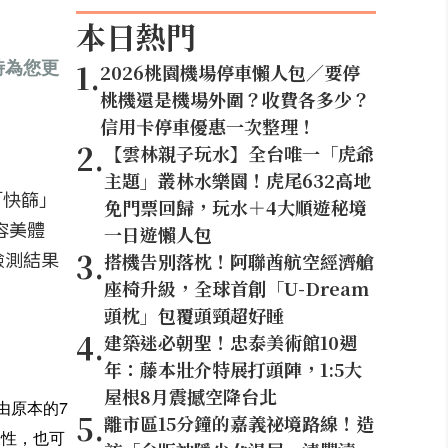
本日熱門
時為您更
1
.
2026桃園機場停車懶人包／要停
桃機還是機場外圍？收費各多少？
信用卡停車優惠一次整理！
2
.
【雲林親子玩水】全台唯一「虎爺
主題」叢林水樂園！虎尾632高地
「快篩」
免門票回歸，玩水＋4大順遊秘境
容美體
一日遊懶人包
3
.
檢測結果
搭機告別落枕！阿聯酋航空經濟艙
座椅升級，全球首創「U-Dream
頭枕」包覆頭頸超好睡
4
.
建築迷必朝聖！忠泰美術館10週
年：藤本壯介特展打頭陣，1:5大
屋根8月震撼空降台北
由原本的7
5
.
離市區15分鐘的嘉義祕境路線！造
陽性，也可