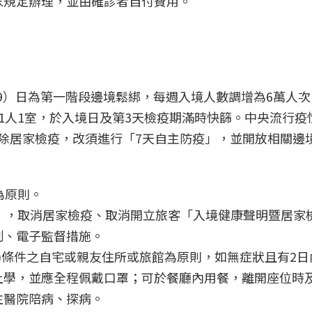
家規定辦理，並由確診者自付費用。
29）日為第一階段邊境鬆綁，每週入境人數調增為6萬人
程1人1室，於入境日及第3天檢疫期滿時快篩。中央流行疫
員免除居家檢疫，改須進行「7天自主防疫」，並開放相關邊
為原則。
」，取消居家檢疫、取消開立旅客「入境健康聲明暨居家
制、電子監督措施。
浴)條件之自宅或親友住所或旅館為原則，如無症狀且有2日
上學，並應全程佩戴口罩；可於餐廳內用餐，離開座位時
往醫院陪病、探病。