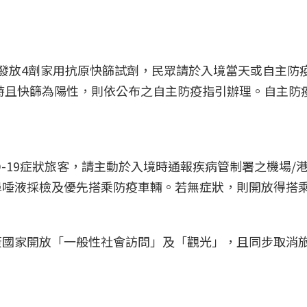
發放4劑家用抗原快篩試劑，民眾請於入境當天或自主防
症狀時且快篩為陽性，則依公布之自主防疫指引辦理。自主防
ID-19症狀旅客，請主動於入境時通報疾病管制署之機場/
埠唾液採檢及優先搭乘防疫車輛。若無症狀，則開放得搭
簽國家開放「一般性社會訪問」及「觀光」，且同步取消