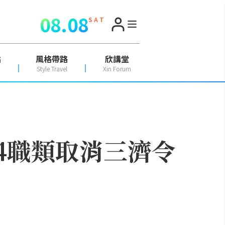
08.08
S A T
點
風格帶路
欣講堂
Style Travel
Xin Forum
24職類取消三濟令