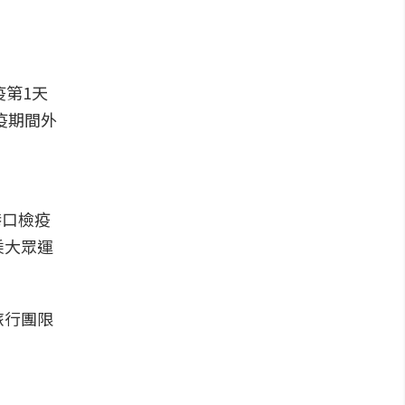
疫第1天
疫期間外
港口檢疫
乘大眾運
旅行團限