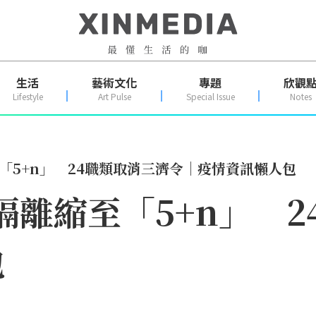
生活
藝術文化
專題
欣觀
Lifestyle
Art Pulse
Special Issue
Notes
至「5+n」 24職類取消三濟令｜疫情資訊懶人包
者隔離縮至「5+n」 
包