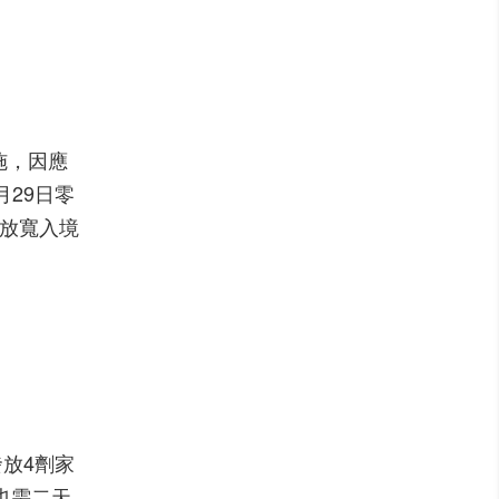
施，因應
月29日零
時放寬入境
發放4劑家
也需二天