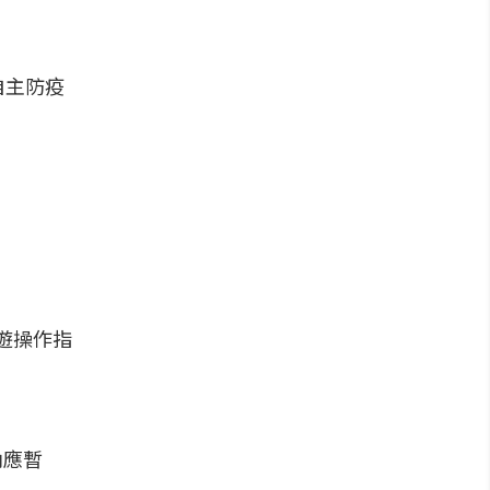
自主防疫
旅遊操作指
內應暫