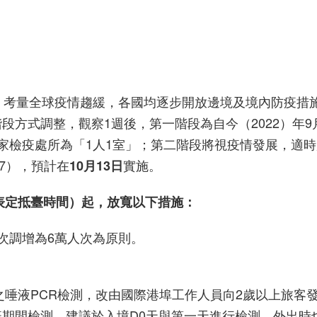
，考量全球疫情趨緩，各國均逐步開放邊境及境內防疫措
方式調整，觀察1週後，第一階段為自今（2022）年9
家檢疫處所為「1人1室」；第二階段將視疫情發展，適
7），預計在
實施。
10月13日
班表定抵臺時間）起，放寬以下措施：
次調增為6萬人次為原則。
行之唾液PCR檢測，改由國際港埠工作人員向2歲以上旅客
期間檢測。建議於入境D0天與第一天進行檢測，外出時