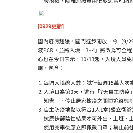
緩搭機，隔離治療費用依旅遊當地國
[0929更新]
國內疫情趨緩，國門逐步開放，今（9/
液PCR，並將入境「3+4」將改為可全
心也在今日表示，10/13起，入境人
施，包含：
每週入境總人數：試行每週15萬人次
入境日為第0天，進行「7天自主防疫
知書」、停止居家檢疫之關懷追蹤機
自主防疫地點以符合1人1室(獨立衛
抗原快篩陰性結果才可外出、上班、
使用完畢後應立即佩戴口罩；禁止前