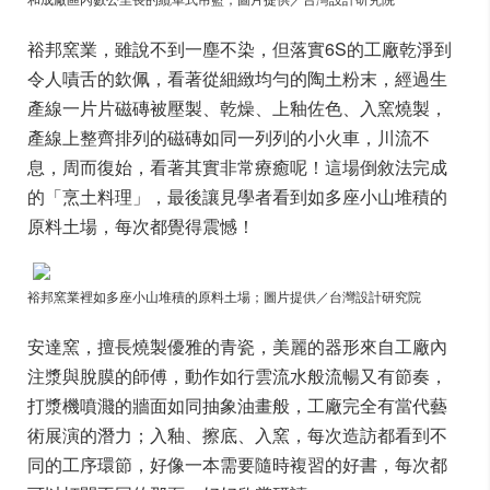
裕邦窯業，雖說不到一塵不染，但落實6S的工廠乾淨到
令人嘖舌的欽佩，看著從細緻均勻的陶土粉末，經過生
產線一片片磁磚被壓製、乾燥、上釉佐色、入窯燒製，
產線上整齊排列的磁磚如同一列列的小火車，川流不
息，周而復始，看著其實非常療癒呢！這場倒敘法完成
的「烹土料理」，最後讓見學者看到如多座小山堆積的
原料土場，每次都覺得震憾！
裕邦窯業裡如多座小山堆積的原料土場
；圖片提供／台灣設計研究院
安達窯，擅長燒製優雅的青瓷，美麗的器形來自工廠內
注漿與脫膜的師傅，動作如行雲流水般流暢又有節奏，
打漿機噴濺的牆面如同抽象油畫般，工廠完全有當代藝
術展演的潛力；入釉、擦底、入窯，每次造訪都看到不
同的工序環節，好像一本需要隨時複習的好書，每次都