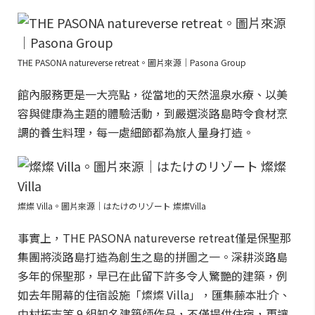
THE PASONA natureverse retreat。圖片來源｜Pasona Group
館內服務更是一大亮點，從當地的天然溫泉水療、以美
容與健康為主題的體驗活動，到嚴選淡路島時令食材烹
調的養生料理，每一處細節都為旅人量身打造。
燦燦 Villa。圖片來源｜はたけのリゾート 燦燦Villa
事實上，THE PASONA natureverse retreat僅是保聖那
集團將淡路島打造為創生之島的拼圖之一。深耕淡路島
多年的保聖那，早已在此留下許多令人驚艷的建築，例
如去年開幕的住宿設施「燦燦 Villa」，匯集藤本壯介、
中村拓志等 9 組知名建築師作品，不僅提供住宿，更讓