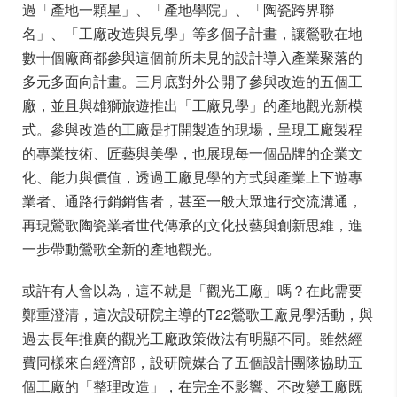
過「產地一顆星」、「產地學院」、「陶瓷跨界聯
名」、「工廠改造與見學」等多個子計畫，讓鶯歌在地
數十個廠商都參與這個前所未見的設計導入產業聚落的
多元多面向計畫。三月底對外公開了參與改造的五個工
廠，並且與雄獅旅遊推出「工廠見學」的產地觀光新模
式。參與改造的工廠是打開製造的現場，呈現工廠製程
的專業技術、匠藝與美學，也展現每一個品牌的企業文
化、能力與價值，透過工廠見學的方式與產業上下遊專
業者、通路行銷銷售者，甚至一般大眾進行交流溝通，
再現鶯歌陶瓷業者世代傳承的文化技藝與創新思維，進
一步帶動鶯歌全新的產地觀光。
或許有人會以為，這不就是「觀光工廠」嗎？在此需要
鄭重澄清，這次設研院主導的T22鶯歌工廠見學活動，與
過去長年推廣的觀光工廠政策做法有明顯不同。雖然經
費同樣來自經濟部，設研院媒合了五個設計團隊協助五
個工廠的「整理改造」，在完全不影響、不改變工廠既