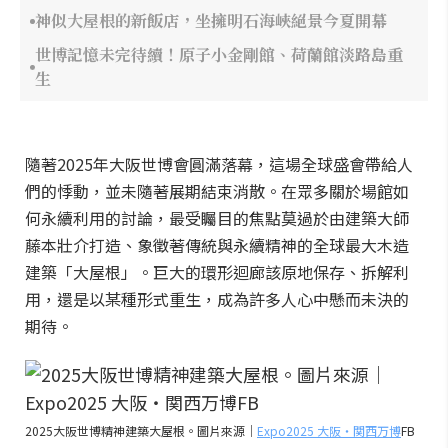
神似大屋根的新飯店，坐擁明石海峽絕景今夏開幕
世博記憶未完待續！原子小金剛館、荷蘭館淡路島重
生
隨著2025年大阪世博會圓滿落幕，這場全球盛會帶給人
們的悸動，並未隨著展期結束消散。在眾多關於場館如
何永續利用的討論，最受矚目的焦點莫過於由建築大師
藤本壯介打造、象徵著傳統與永續精神的全球最大木造
建築「大屋根」。巨大的環形迴廊該原地保存、拆解利
用，還是以某種形式重生，成為許多人心中懸而未決的
期待。
2025大阪世博精神建築大屋根。圖片來源｜
Expo2025 大阪・関西万博
FB