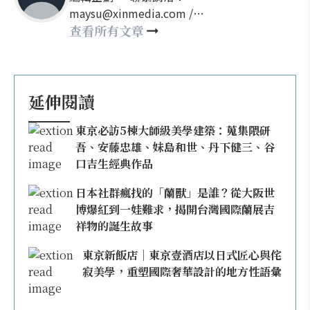
maysu@xinmedia.com /
may860527@gmail.com
查看所有文章
延伸閱讀
東京必訪5棟大師級美學建築：蒐集隈研
吾、安藤忠雄、妹島和世、丹下健三、谷
口吉生經典作品
日本社群瘋找的「蘭獸」是誰？從大阪世
博爆紅到一娃難求，揭開台灣國際蘭展吉
祥物的誕生故事
東京新飯店｜東京壹酒店以日式匠心與侘
寂美學，重塑國際奢華設計的地方性語彙