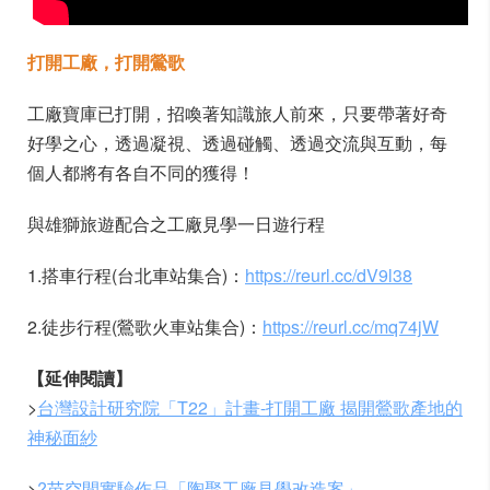
打開工廠，打開鶯歌
工廠寶庫已打開，招喚著知識旅人前來，只要帶著好奇
好學之心，透過凝視、透過碰觸、透過交流與互動，每
個人都將有各自不同的獲得！
與雄獅旅遊配合之工廠見學一日遊行程
1.搭車行程(台北車站集合)：
https://reurl.cc/dV9l38
2.徒步行程(鶯歌火車站集合)：
https://reurl.cc/mq74jW
【延伸閱讀】
>
台灣設計研究院「T22」計畫-打開工廠 揭開鶯歌產地的
神秘面紗
>
?苗空間實驗作品「陶聚工廠見學改造案」