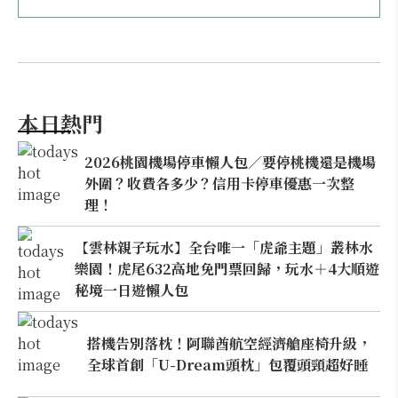
本日熱門
2026桃園機場停車懶人包／要停桃機還是機場
外圍？收費各多少？信用卡停車優惠一次整
理！
【雲林親子玩水】全台唯一「虎爺主題」叢林水
樂園！虎尾632高地免門票回歸，玩水＋4大順遊
秘境一日遊懶人包
搭機告別落枕！阿聯酋航空經濟艙座椅升級，
全球首創「U-Dream頭枕」包覆頭頸超好睡