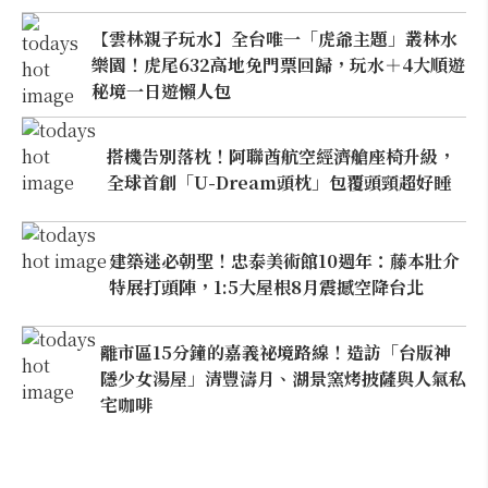
【雲林親子玩水】全台唯一「虎爺主題」叢林水
樂園！虎尾632高地免門票回歸，玩水＋4大順遊
秘境一日遊懶人包
搭機告別落枕！阿聯酋航空經濟艙座椅升級，
全球首創「U-Dream頭枕」包覆頭頸超好睡
建築迷必朝聖！忠泰美術館10週年：藤本壯介
特展打頭陣，1:5大屋根8月震撼空降台北
離市區15分鐘的嘉義祕境路線！造訪「台版神
隱少女湯屋」清豐濤月、湖景窯烤披薩與人氣私
宅咖啡