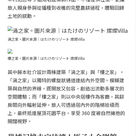
旅人親身參與從播種到收穫的完整農耕過程，體驗回歸
土地的感動。
渦之家。圖片來源｜はたけのリゾート 燦燦Villa
樓之家。圖片來源｜はたけのリゾート 燦燦Villa
其中藤本壯介設計兩棟建築「渦之家」與「樓之家」。
「渦之家」以獨特的螺旋狀通道連結內外空間，模糊建
築與自然的界線，既開放又包容，創造出流動多層次的
空間體驗；而「樓之家」則以中央塔樓作為客廳，其餘
房間向外輻射延伸，旅人可透過塔內外的階梯拾級而
上，最終抵達屋頂花園平台，享受 360 度被自然擁抱的
開闊視野。