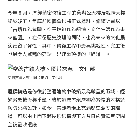
今年 8 月，歷經縝密修復工程的舊辦公大樓及戰情大樓
終於竣工，年底前國藝會也將正式進駐。修復計畫以
「古蹟作為載體、空軍精神作為記憶、文化生活作為未
來藍圖」，在保留歷史紋理的同時，也為未來的文化展
演預留了彈性。其中。修復工程中最具挑戰性、完工後
也最令人驚豔的亮點，是建築頂樓的「貓道」。
空總古蹟大樓。圖片來源｜文化部
屋頂構造是修復前整體建物中破損最為嚴重的區域，經
過緊急搶修與重塑，終於還原屋架層極為繁複的木構造
與防火牆設計。如今，當觀者走上充滿歷史溫度的貓
道，可以由上而下將屋頂結構與下方昔日的實驗室空間
全貌盡收眼底。