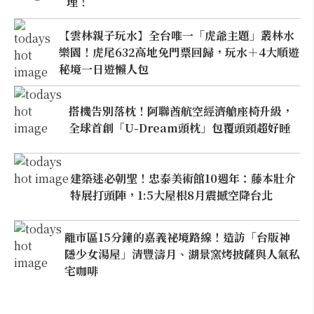
理！
【雲林親子玩水】全台唯一「虎爺主題」叢林水
樂園！虎尾632高地免門票回歸，玩水＋4大順遊
秘境一日遊懶人包
搭機告別落枕！阿聯酋航空經濟艙座椅升級，
全球首創「U-Dream頭枕」包覆頭頸超好睡
建築迷必朝聖！忠泰美術館10週年：藤本壯介
特展打頭陣，1:5大屋根8月震撼空降台北
離市區15分鐘的嘉義祕境路線！造訪「台版神
隱少女湯屋」清豐濤月、湖景窯烤披薩與人氣私
宅咖啡