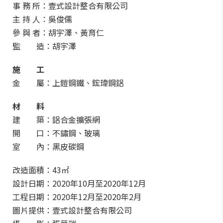
事 務 所：壹式設計整合有限公司
主 持 人：吳俊儒
參 與 者：胡宇澤、黃育仁
監 造：胡宇澤
施 工
金
屬：上鎧鋼鐵、鋐瑋鋼鋁
材 料
建 築：鋁合金擴張網
開 口：不鏽鋼、玻璃
室 內：黑皮碳鋼
改造面積：43㎡
設計日期：2020年10月至2020年12月
工程日期：2020年12月至2020年2月
圖片提供：壹式設計整合有限公司