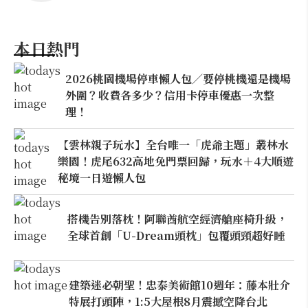
本日熱門
2026桃園機場停車懶人包／要停桃機還是機場
外圍？收費各多少？信用卡停車優惠一次整
理！
【雲林親子玩水】全台唯一「虎爺主題」叢林水
樂園！虎尾632高地免門票回歸，玩水＋4大順遊
秘境一日遊懶人包
搭機告別落枕！阿聯酋航空經濟艙座椅升級，
全球首創「U-Dream頭枕」包覆頭頸超好睡
建築迷必朝聖！忠泰美術館10週年：藤本壯介
特展打頭陣，1:5大屋根8月震撼空降台北