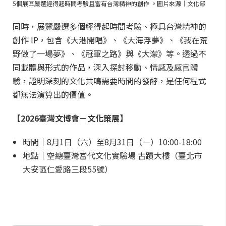
5個展區嚴選經得起時間考驗且富有台灣精神的創作 。圖片來源｜文化部
同時，展覽嚴選多個經得起時間考驗、極具台灣精神的
創作 IP，包含《大港開唱》、《大海浮夢》、《我在荒
野做了一場夢》、《冠軍之路》與《大濛》等。透過不
同載體與形式的作品，深入探討移動、情感及感官體
驗，證明深刻的文化共鳴需要時間的發酵，是任何程式
都無法演算出的價值。
【2026臺灣文博會－文化策展】
時間｜8月1日（六）至8月31日（一）10:00-18:00
地點｜空總臺灣當代文化實驗場 古蹟大樓（臺北市
大安區仁愛路三段55號）