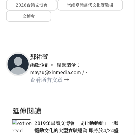
2026台灣文博會
空總臺灣當代文化實驗場
文博會
蘇祐萱
編輯企劃。 聯繫請洽：
maysu@xinmedia.com /
may860527@gmail.com
查看所有文章
延伸閱讀
2019年臺灣文博會「文化動動動」一場
擾動文化的大型實驗運動 即將於4/24盛