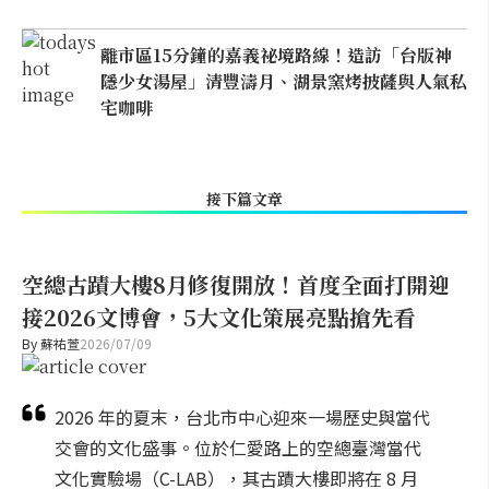
離市區15分鐘的嘉義祕境路線！造訪「台版神
隱少女湯屋」清豐濤月、湖景窯烤披薩與人氣私
宅咖啡
接下篇文章
空總古蹟大樓8月修復開放！首度全面打開迎
接2026文博會，5大文化策展亮點搶先看
By
蘇祐萱
2026/07/09
2026 年的夏末，台北市中心迎來一場歷史與當代
交會的文化盛事。位於仁愛路上的空總臺灣當代
文化實驗場（C-LAB），其古蹟大樓即將在 8 月