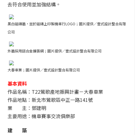
去符合使用並加強結構。
黑白磁磚牆，並於磁磚上印製機車行LOGO；圖片提供／壹式設計整合有限
公司
外牆採用鋁合金擴張網；圖片提供／壹式設計整合有限公司
大春車業；圖片提供／壹式設計整合有限公司
基本資料
作品名稱：T22鶯歌產地振興計畫－大春車業
作品地點：新北市鶯歌區中正一路141號
業 主：鄧建明
主要用途：機車賽事交流俱樂部
建 築