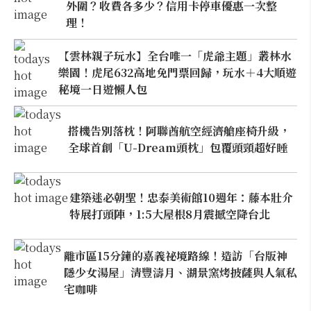
外圍？收費各多少？信用卡停車優惠一次整
理！
【雲林親子玩水】全台唯一「虎爺主題」叢林水
樂園！虎尾632高地免門票回歸，玩水＋4大順遊
秘境一日遊懶人包
搭機告別落枕！阿聯酋航空經濟艙座椅升級，
全球首創「U-Dream頭枕」包覆頭頸超好睡
建築迷必朝聖！忠泰美術館10週年：藤本壯介
特展打頭陣，1:5大屋根8月震撼空降台北
離市區15分鐘的嘉義祕境路線！造訪「台版神
隱少女湯屋」清豐濤月、湖景窯烤披薩與人氣私
宅咖啡