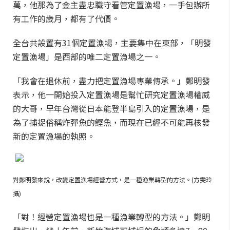
萬，他那為了金主盡忠職守看管定置漁場，一手包辦所
有工作的歲月，都有了代價。
全台共設置有31個定置漁場，主要集中在東部，「明發
定置漁場」是西部的唯二定置漁場之一。
「我會在退休前，盡力把定置漁場專業傳承。」鄭明發
表示，他一開始投入定置漁場是幫忙研究定置漁場權威
的大哥，早年台灣從日本能登半島引入的定置漁場，是
為了捕捉俗稱炸彈魚的鰹魚，而現在已經不可能再核發
新的定置漁場的執照。
對鄭明發來說，改變定置漁場經營方式，是一種漁業轉型的方法。(方雯玲
攝)
「對！經營定置漁場也是一種漁業轉型的方法。」鄭明