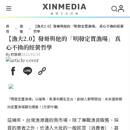
搜尋
首
旅
【漁夫2.0】發哥與他的「明發定置漁場」 真心不換的經營
>
>
頁
遊
哲學
【漁夫2.0】發哥與他的「明發定置漁場」 真
心不換的經營哲學
By
欣旅遊
2021/03/20
「明發定置漁場」以搶魚、魚瀑布聞名全台，創辦人鄭明發說：未來還將朝
向定置漁場觀光邁進！(方雯玲攝)
這幾年，台灣漁港邊的魚市場，除了專職漁貨販售、採
買的業者之外，也湧入大批的一般民眾（消費者）、甚