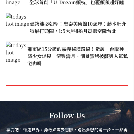
全球首創「U-Dream頭枕」包覆頭頸超好睡
建築迷必朝聖！忠泰美術館10週年：藤本壯介
特展打頭陣，1:5大屋根8月震撼空降台北
離市區15分鐘的嘉義祕境路線！造訪「台版神
隱少女湯屋」清豐濤月、湖景窯烤披薩與人氣私
宅咖啡
Follow Us
享受吧！環遊世界，勇敢歸零去冒險，踏出夢想的第一步。一點勇