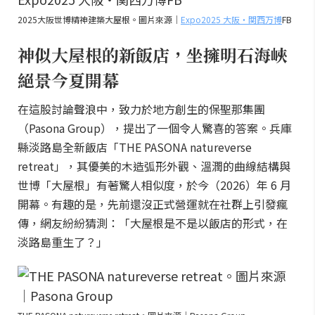
2025大阪世博精神建築大屋根。圖片來源｜
Expo2025 大阪・関西万博
FB
神似大屋根的新飯店，坐擁明石海峽
絕景今夏開幕
在這股討論聲浪中，致力於地方創生的保聖那集團
（Pasona Group），提出了一個令人驚喜的答案。兵庫
縣淡路島全新飯店「THE PASONA natureverse
retreat」，其優美的木造弧形外觀、溫潤的曲線結構與
世博「大屋根」有著驚人相似度，於今（2026）年 6 月
開幕。有趣的是，先前還沒正式營運就在社群上引發瘋
傳，網友紛紛猜測：「大屋根是不是以飯店的形式，在
淡路島重生了？」