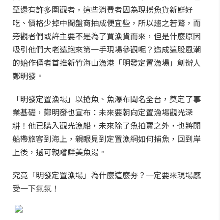
至還有許多圍觀者，這些消費者因為現撈魚貨新鮮好
吃、價格少掉中間盤商抽成便宜些，所以趨之若鶩，而
旁觀者們或許主要不是為了買漁貨而來，但是什麼原因
吸引他們大老遠跑來第一手現場參觀呢？造成這股風潮
的始作俑者首推新竹海山漁港「明發定置漁場」創辦人
鄭明發。
「明發定置漁場」以搶魚、魚瀑布聞名全台，奠定了事
業基礎，鄭明發也宣布：未來要朝向定置漁場觀光深
耕！他已購入觀光漁船，未來除了魚拍賣之外，也將開
船帶旅客到海上，親眼見到定置漁網如何捕魚，回到岸
上後，還可親嚐鮮美魚湯。
究竟「明發定置漁場」為什麼這麼夯？一定要來現場感
受一下氣氛！