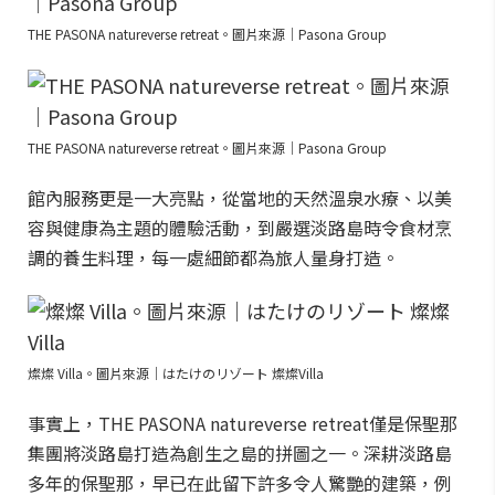
THE PASONA natureverse retreat。圖片來源｜Pasona Group
THE PASONA natureverse retreat。圖片來源｜Pasona Group
館內服務更是一大亮點，從當地的天然溫泉水療、以美
容與健康為主題的體驗活動，到嚴選淡路島時令食材烹
調的養生料理，每一處細節都為旅人量身打造。
燦燦 Villa。圖片來源｜はたけのリゾート 燦燦Villa
事實上，THE PASONA natureverse retreat僅是保聖那
集團將淡路島打造為創生之島的拼圖之一。深耕淡路島
多年的保聖那，早已在此留下許多令人驚艷的建築，例