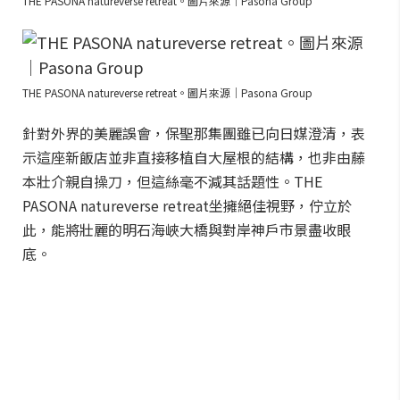
THE PASONA natureverse retreat。圖片來源｜Pasona Group
THE PASONA natureverse retreat。圖片來源｜Pasona Group
針對外界的美麗誤會，保聖那集團雖已向日媒澄清，表
示這座新飯店並非直接移植自大屋根的結構，也非由藤
本壯介親自操刀，但這絲毫不減其話題性。THE
PASONA natureverse retreat坐擁絕佳視野，佇立於
此，能將壯麗的明石海峽大橋與對岸神戶市景盡收眼
底。