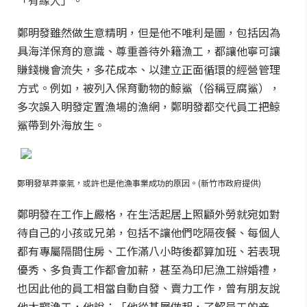
「有緣人」。
鄭明發雖然做生意精明，但是他不唯利是圖，包括因為
具海洋保育的意識、尊重善待外籍漁工，都讓他寧可讓
賺錢機會流失，多花成本、以建立正面循環的經營管理
方式。例如，被列入保育動物的鯨鯊（俗稱豆腐鯊），
多次誤入明發定置漁場的漁網，鄭明發都交代員工把鯨
鯊帶到外海放生。
鄭明發草莽豪氣，或許也是他漁事業成功的原因。(新竹市政府提供)
鄭明發在工作上嚴格，在生活起居上照顧外勞就宛如對
待自己的小孩或兄弟，包括不讓他們吃隔夜餐、每個人
都有專屬隔間住房、工作滿八小時後都算加班、若表現
優秀、多負責工作都會加薪，甚至為印尼漁工辦婚禮，
也因此他的員工相當自動自發、賣力工作，曾有朋友說
他太寵漁工，他說：「他從基層做起，了解員工的辛