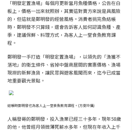
「明發定置漁場」每個月更新當月魚種價格，公告在白
板上，價格一出來就照辦，其實這對賣方來說是具風險
的，但這就是鄭明發的經營風格。消費者挑完魚結帳
時，鄭明發不只算錢，還會告訴客人如何認識魚種、產
季，建議保鮮、料理方式，為客人上一堂食魚教育課
程。
鄭明發一手打造「明發定置漁場」，以領先的「漁獲不
落地」的衛生條件、省掉中盤商居間的實惠價格、漁場
現撈的新鮮漁貨，讓民眾與遊客風聞而來，迄今已成當
地重要觀光景點。
結帳時鄭明發也為客人上一堂食魚教育課程。(方雯玲攝)
人稱發哥的鄭明發，投入漁業已經三十多年，現年58歲
的他，他曾經月領微薄死薪水多年，但現在年收入上千