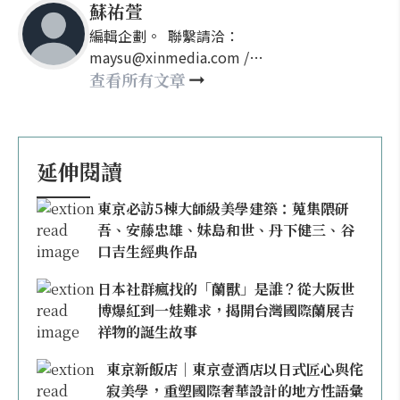
蘇祐萱
編輯企劃。 聯繫請洽：
maysu@xinmedia.com /
may860527@gmail.com
查看所有文章
延伸閱讀
東京必訪5棟大師級美學建築：蒐集隈研
吾、安藤忠雄、妹島和世、丹下健三、谷
口吉生經典作品
日本社群瘋找的「蘭獸」是誰？從大阪世
博爆紅到一娃難求，揭開台灣國際蘭展吉
祥物的誕生故事
東京新飯店｜東京壹酒店以日式匠心與侘
寂美學，重塑國際奢華設計的地方性語彙