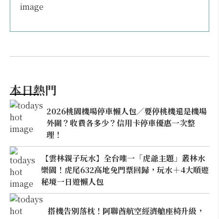
本日熱門
2026桃園機場停車懶人包／要停桃機還是機場
外圍？收費各多少？信用卡停車優惠一次整
理！
【雲林親子玩水】全台唯一「虎爺主題」叢林水
樂園！虎尾632高地免門票回歸，玩水＋4大順遊
秘境一日遊懶人包
搭機告別落枕！阿聯酋航空經濟艙座椅升級，