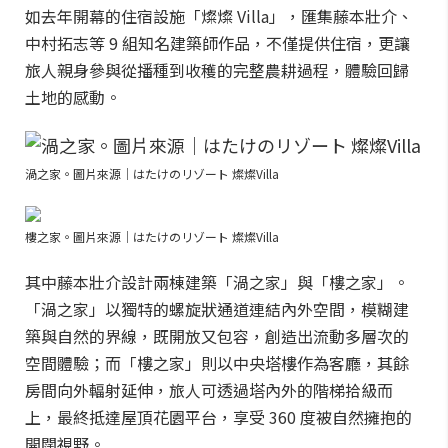
如去年開幕的住宿設施「燦燦 Villa」，匯集藤本壯介、
中村拓志等 9 組知名建築師作品，不僅提供住宿，更讓
旅人親身參與從播種到收穫的完整農耕過程，體驗回歸
土地的感動。
渦之家。圖片來源｜はたけのリゾート 燦燦Villa
樓之家。圖片來源｜はたけのリゾート 燦燦Villa
其中藤本壯介設計兩棟建築「渦之家」與「樓之家」。
「渦之家」以獨特的螺旋狀通道連結內外空間，模糊建
築與自然的界線，既開放又包容，創造出流動多層次的
空間體驗；而「樓之家」則以中央塔樓作為客廳，其餘
房間向外輻射延伸，旅人可透過塔內外的階梯拾級而
上，最終抵達屋頂花園平台，享受 360 度被自然擁抱的
開闊視野。