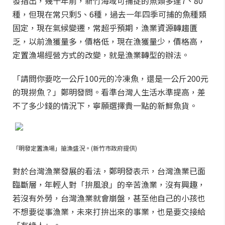
發指出，幾十年前，新竹海域可捕捉的魚類多達7、80
種，但現在常只剩5、6種，過去一年四季可捕的魚種類
固定，現在氣候變遷，常超乎預期，漁業資源轉趨匱
乏，以前漁獲量多，價格低，現在漁獲量少，價格高，
定置漁場經營方式的改變，就是漁業轉型的辦法。
「請問你要吃一公斤100元的冷凍魚，還是一公斤200元
的現撈魚？」鄭明發問。看準台灣人生活水準提高，差
不了多少錢的情況下，寧願選擇貴一點的新鮮魚貨。
「明發定置漁場」搶漁盛況。(新竹市政府提供)
對於台灣漁業發展的看法，鄭明發表示，台灣漁業已面
臨斷層，年輕人對「拚風浪」的辛苦漁業，沒有興趣，
若沒有外勞，台灣漁業就會崩盤，甚至他自己的小孩也
不想要從事漁業，未來打拚出來的事業，也是要交接給