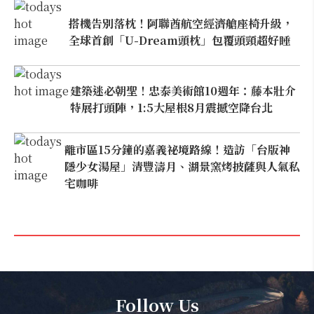
搭機告別落枕！阿聯酋航空經濟艙座椅升級，
全球首創「U-Dream頭枕」包覆頭頸超好睡
建築迷必朝聖！忠泰美術館10週年：藤本壯介
特展打頭陣，1:5大屋根8月震撼空降台北
離市區15分鐘的嘉義祕境路線！造訪「台版神
隱少女湯屋」清豐濤月、湖景窯烤披薩與人氣私
宅咖啡
Follow Us