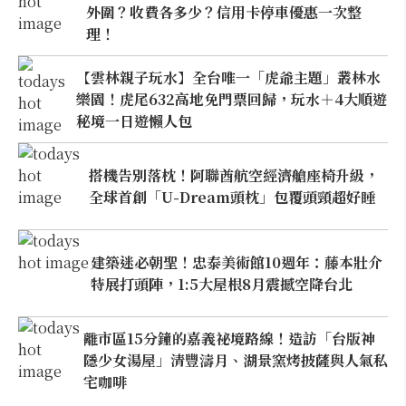
外圍？收費各多少？信用卡停車優惠一次整
理！
【雲林親子玩水】全台唯一「虎爺主題」叢林水
樂園！虎尾632高地免門票回歸，玩水＋4大順遊
秘境一日遊懶人包
搭機告別落枕！阿聯酋航空經濟艙座椅升級，
全球首創「U-Dream頭枕」包覆頭頸超好睡
建築迷必朝聖！忠泰美術館10週年：藤本壯介
特展打頭陣，1:5大屋根8月震撼空降台北
離市區15分鐘的嘉義祕境路線！造訪「台版神
隱少女湯屋」清豐濤月、湖景窯烤披薩與人氣私
宅咖啡