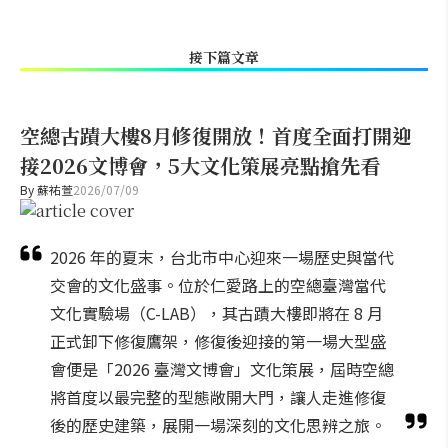
接下篇文章
空總古蹟大樓8月修復開放！首度全面打開迎
接2026文博會，5大文化策展亮點搶先看
By
蘇祐萱
2026/07/09
2026 年的夏末，台北市中心迎來一場歷史與當代
交會的文化盛事。位於仁愛路上的空總臺灣當代
文化實驗場（C-LAB），其古蹟大樓即將在 8 月
正式卸下修復鷹架，修復後迎接的第一場大型盛
會便是「2026 臺灣文博會」文化策展，屆時空總
將首度以最完整的型態敞開大門，讓人走進修復
後的歷史建築，展開一場深刻的文化思辨之旅。