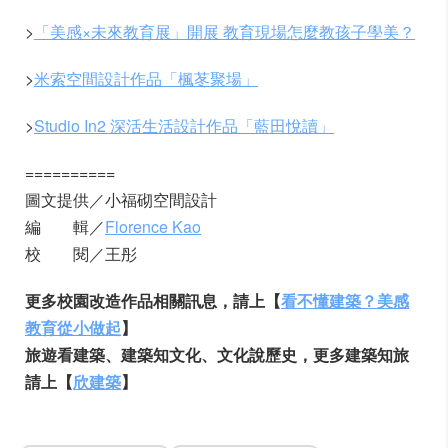
>
「美感×未來教育展」開展 教育現場怎麼教孩子學美？
>
米索空間設計作品「楓苳聚場」
>
Studio In2 深活生活設計作品「藍田悅讀」
==========
圖文提供／小福砌空間設計
編 輯／
Florence Kao
校 閱／王彤
更多校園改造作品相關訊息，請上【
看不懂建築？美感
教育從小做起
】
旅遊看建築、建築知文化、文化說歷史，更多建築知旅
請上【
欣建築
】