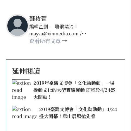
蘇祐萱
編輯企劃。 聯繫請洽：
maysu@xinmedia.com /
may860527@gmail.com
查看所有文章
延伸閱讀
2019年臺灣文博會「文化動動動」一場
擾動文化的大型實驗運動 即將於4/24盛
大開動！
2019臺灣文博會「文化動動動」4/24
盛大開幕！華山展場搶先看