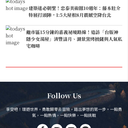
建築迷必朝聖！忠泰美術館10週年：藤本壯介
特展打頭陣，1:5大屋根8月震撼空降台北
離市區15分鐘的嘉義祕境路線！造訪「台版神
隱少女湯屋」清豐濤月、湖景窯烤披薩與人氣私
宅咖啡
Follow Us
享受吧！環遊世界，勇敢歸零去冒險，踏出夢想的第一步。一點勇
氣，一點熱情，一點快樂，一點挑戰