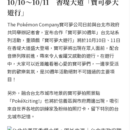
10/10～10/11 香堤大道「寶可夢大
遊行」
The Pokémon Company寶可夢公司日前與台北市政府
共同舉辦記者會，宣布合作「寶可夢30週年」台北站系
列活動，重頭戲「寶可夢大遊行」將於10月10日、11日
在香堤大道盛大登場，寶可夢將出現在眾人面前，配合
音樂列隊前進，帶來令人雀躍又感動的遊行。在遊行
中，大家可以近距離看著心愛的寶可夢們，一邊享受派
對的歡樂氣氛，是30週年活動絕對不可錯過的主要項
目！
另外，融合台北市城市地景的寶可夢拍照景點
「PokéXciting!」也將於信義區與市府周邊出現，吸引
來自世界各地的訓練家及粉絲拍照打卡，留下特別的台
北城市記憶。