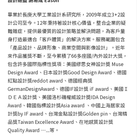
設計總監 謝易成 Eason
畢業於長庚大學工業設計系研究所，2009年成立3+2設
計公司至今。12年秉持著設計核心價值，整合企業的疑
難雜症，提供最優質的設計策略並解決問題，為客戶量
身打造最適合「客戶體質」的解決方案。服務範圍包含
「產品設計、品牌形象、商業空間與影像設計」。近年
來作品獲獎不斷，至今累積了66多座國/內外設計大獎，
包含許多國際指標性獎項：美國繆思女神設計奬 Muse
Design Award、日本設計獎Good Design Award、德國
紅點設計獎reddot award、德國經典獎
GermanDesignAward、德國IF設計獎 iF award、美國Ｉ
ＤＥＡ設計獎、美國洛杉磯權威設計奬IDA Design
Award、韓國指標設計獎Asia award 、中國上海居家設
計獎by IF award、台灣金點設計獎Golden pin、台灣精
品獎Taiwan Excellence Award、在地感質設計獎
Quality Award …...等。