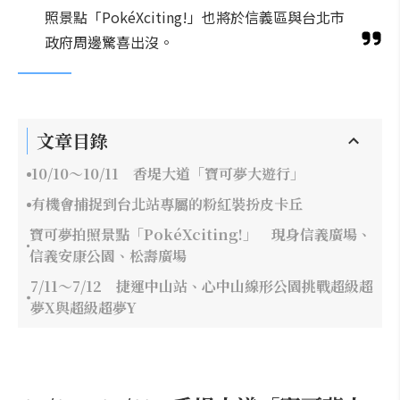
照景點「PokéXciting!」也將於信義區與台北市
政府周邊驚喜出沒。
文章目錄
10/10～10/11 香堤大道「寶可夢大遊行」
有機會捕捉到台北站專屬的粉紅裝扮皮卡丘
寶可夢拍照景點「PokéXciting!」 現身信義廣場、
信義安康公園、松壽廣場
7/11～7/12 捷運中山站、心中山線形公園挑戰超級超
夢X與超級超夢Y