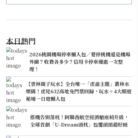
本日熱門
2026桃園機場停車懶人包／要停桃機還是機場
外圍？收費各多少？信用卡停車優惠一次整
理！
【雲林親子玩水】全台唯一「虎爺主題」叢林水
樂園！虎尾632高地免門票回歸，玩水＋4大順遊
秘境一日遊懶人包
搭機告別落枕！阿聯酋航空經濟艙座椅升級，
全球首創「U-Dream頭枕」包覆頭頸超好睡