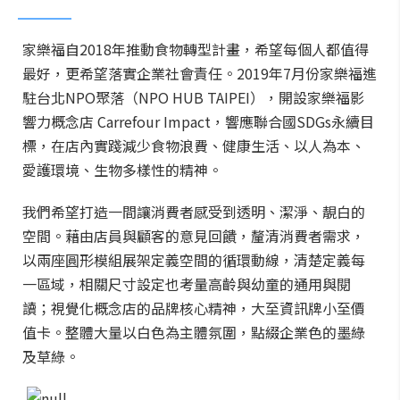
家樂福自2018年推動食物轉型計畫，希望每個人都值得
最好，更希望落實企業社會責任。2019年7月份家樂福進
駐台北NPO聚落（NPO HUB TAIPEI），開設家樂福影
響力概念店 Carrefour Impact，響應聯合國SDGs永續目
標，在店內實踐減少食物浪費、健康生活、以人為本、
愛護環境、生物多樣性的精神。
我們希望打造一間讓消費者感受到透明、潔淨、靚白的
空間。藉由店員與顧客的意見回饋，釐清消費者需求，
以兩座圓形模組展架定義空間的循環動線，清楚定義每
一區域，相關尺寸設定也考量高齡與幼童的通用與閱
讀；視覺化概念店的品牌核心精神，大至資訊牌小至價
值卡。整體大量以白色為主體氛圍，點綴企業色的墨綠
及草綠。