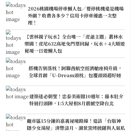
2026桃園機場停車懶人包／要停桃機還是機場
外圍？收費各多少？信用卡停車優惠一次整
理！
【雲林親子玩水】全台唯一「虎爺主題」叢林水
樂園！虎尾632高地免門票回歸，玩水＋4大順遊
秘境一日遊懶人包
搭機告別落枕！阿聯酋航空經濟艙座椅升級，
全球首創「U-Dream頭枕」包覆頭頸超好睡
建築迷必朝聖！忠泰美術館10週年：藤本壯介
特展打頭陣，1:5大屋根8月震撼空降台北
離市區15分鐘的嘉義祕境路線！造訪「台版神
隱少女湯屋」清豐濤月、湖景窯烤披薩與人氣私