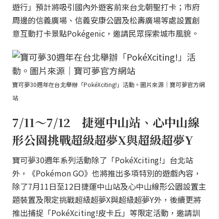
遊行」預計將吸引國內外遊客前來台北朝聖打卡；市府
周邊的信義廣場、信義安康公園及松壽廣場等處設置創
意互動打卡景點Pokégenic，邀請民眾探索城市風貌。
寶可夢30週年在台北舉辦「PokéXciting!」活動。圖片來源｜寶可夢官方網
站
7/11～7/12 捷運中山站、心中山線
形公園挑戰超級超夢X與超級超夢Y
寶可夢30週年系列活動除了「PokéXciting!」台北站
外，《Pokémon GO》也將推出多項特別的遊戲內容，
除了7月11日至12日捷運中山站及心中山線形公園設置主
題裝置及限定挑戰超級超夢X與超級超夢Y外，後續更將
推出捕捉「PokéXciting!皮卡丘」等限定活動，邀請訓