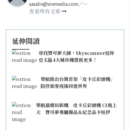
sasalin@xinmedia.com／
happy21917@gmail.com
查看所有文章
延伸閱讀
尋找寶可夢大師，Skyscanner送你
亞太區4大城市機票抓更多！
華航推出台灣首架「皮卡丘彩繪機」
陪伴旅客疫後同遊世界
華航最繽紛新機 皮卡丘彩繪機 CI飛上
天 寶可夢專屬備品＆紀念品卡哇伊