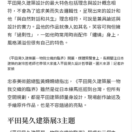
平田晃久建築設計的最大特色包括理念與設計概念相
符，不會為了追求美而失去邏輯性，呈現出來的設計和
他「與自然對話和共生」理念相符，可說是兼具論述與
設計的實力。且他的作品就像人如其名，笑容可掬但擁
有「過剩性」，一如他時常用時尚配件「纏繞」身上，
風格滿溢但很有自己的特色。
《平田晃久建築展─物我交織的臨界》開展，媒體預覽會上，長期關注日本
建築的謝宗哲老師也帶領大家進入平田晃久設計哲學觀。圖片來源｜記者許
家禎
忠泰美術館總監黃姍姍總指出，《平田晃久建築展─物
我交織的臨界》雖然是從日本練馬巡迴到台灣，但所有
空間規劃，都是平田建築師量身設計，現場創作論述及
手繪原件作品，也是不容錯過的亮點。
平田晃久建築展3主題