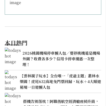
本日熱門
2026桃園機場停車懶人包／要停桃機還是機場
外圍？收費各多少？信用卡停車優惠一次整
理！
【雲林親子玩水】全台唯一「虎爺主題」叢林水
樂園！虎尾632高地免門票回歸，玩水＋4大順遊
秘境一日遊懶人包
搭機告別落枕！阿聯酋航空經濟艙座椅升級，