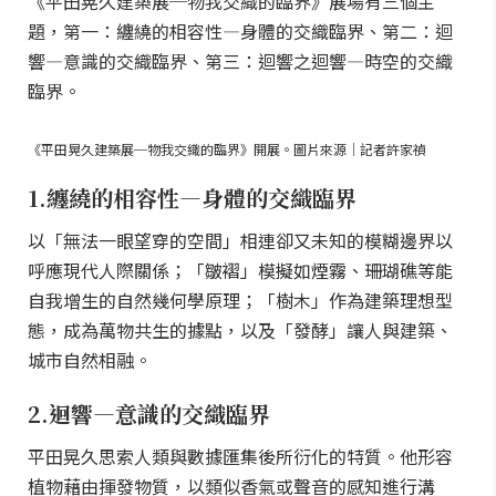
《平田晃久建築展─物我交織的臨界》展場有三個主
題，第一：纏繞的相容性—身體的交織臨界、第二：迴
響—意識的交織臨界、第三：迴響之迴響—時空的交織
臨界。
《平田晃久建築展─物我交織的臨界》開展。圖片來源｜記者許家禎
1.纏繞的相容性—身體的交織臨界
以「無法一眼望穿的空間」相連卻又未知的模糊邊界以
呼應現代人際關係；「皺褶」模擬如煙霧、珊瑚礁等能
自我增生的自然幾何學原理；「樹木」作為建築理想型
態，成為萬物共生的據點，以及「發酵」讓人與建築、
城市自然相融。
2.迴響—意識的交織臨界
平田晃久思索人類與數據匯集後所衍化的特質。他形容
植物藉由揮發物質，以類似香氣或聲音的感知進行溝