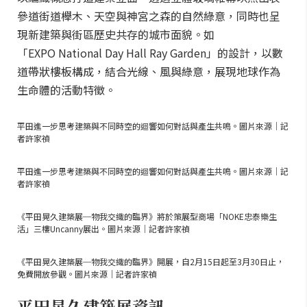
參道街道櫸木、天空與神宮之森的自然綠意，同時也呈
現新建築與街區歷史共存的城市面貌。如
「EXPO National Day Hall Ray Garden」的設計，以數
道帶狀樓板構成，結合光線、風與綠意，展現地球作為
生命體的活動特徵。
平田進一步思考建築與不同時空的迴響如何對話與產生共鳴。圖片來源｜記
者許家禎
平田進一步思考建築與不同時空的迴響如何對話與產生共鳴。圖片來源｜記
者許家禎
《平田晃久建築展─物我交織的臨界》將於策展型商場「NOKE忠泰樂生
活」三樓Uncanny展出。圖片來源｜記者許家禎
《平田晃久建築展─物我交織的臨界》開展，自2月15日起至3月30日止，
免費開放參觀。圖片來源｜記者許家禎
平田晃久建築展資訊