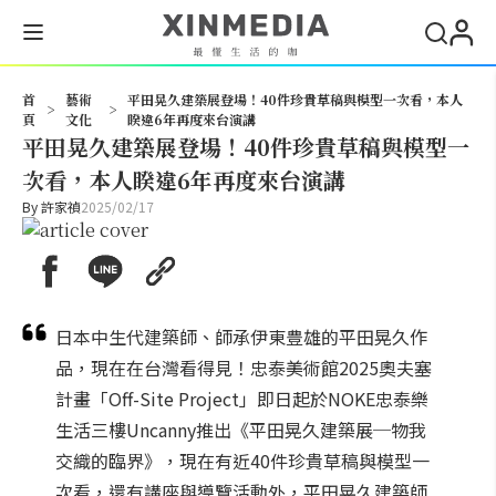
搜尋
首
藝術
平田晃久建築展登場！40件珍貴草稿與模型一次看，本人
>
>
頁
文化
睽違6年再度來台演講
平田晃久建築展登場！40件珍貴草稿與模型一
次看，本人睽違6年再度來台演講
By
許家禎
2025/02/17
日本中生代建築師、師承伊東豊雄的平田晃久作
品，現在在台灣看得見！忠泰美術館2025奧夫塞
計畫「Off-Site Project」即日起於NOKE忠泰樂
生活三樓Uncanny推出《平田晃久建築展─物我
交織的臨界》，現在有近40件珍貴草稿與模型一
次看，還有講座與導覽活動外，平田晃久建築師