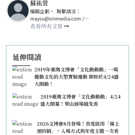
蘇祐萱
編輯企劃。 聯繫請洽：
maysu@xinmedia.com /
may860527@gmail.com
查看所有文章
延伸閱讀
2019年臺灣文博會「文化動動動」一場
擾動文化的大型實驗運動 即將於4/24盛
大開動！
2019臺灣文博會「文化動動動」4/24
盛大開幕！華山展場搶先看
2026文博會8月登場！首度啟用「線上
預約制」，入場方式與年度主題一次看