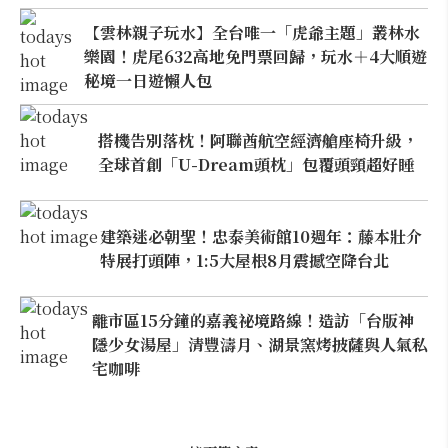
【雲林親子玩水】全台唯一「虎爺主題」叢林水
樂園！虎尾632高地免門票回歸，玩水＋4大順遊
秘境一日遊懶人包
搭機告別落枕！阿聯酋航空經濟艙座椅升級，
全球首創「U-Dream頭枕」包覆頭頸超好睡
建築迷必朝聖！忠泰美術館10週年：藤本壯介
特展打頭陣，1:5大屋根8月震撼空降台北
離市區15分鐘的嘉義祕境路線！造訪「台版神
隱少女湯屋」清豐濤月、湖景窯烤披薩與人氣私
宅咖啡