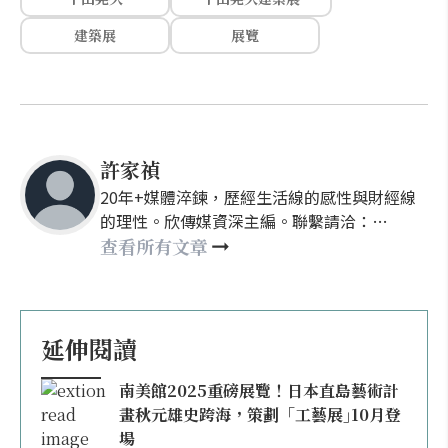
建築展
展覽
許家禎
20年+媒體淬鍊，歷經生活線的感性與財經線
的理性。欣傳媒資深主編。聯繫請洽：
nellyhsu@xinmedia.com
查看所有文章
延伸閱讀
南美館2025重磅展覽！日本直島藝術計
畫秋元雄史跨海，策劃「工藝展｣10月登
場