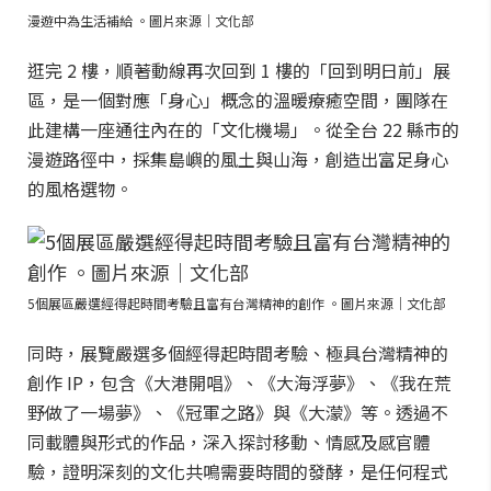
漫遊中為生活補給 。圖片來源｜文化部
逛完 2 樓，順著動線再次回到 1 樓的「回到明日前」展
區，是一個對應「身心」概念的溫暖療癒空間，團隊在
此建構一座通往內在的「文化機場」。從全台 22 縣市的
漫遊路徑中，採集島嶼的風土與山海，創造出富足身心
的風格選物。
5個展區嚴選經得起時間考驗且富有台灣精神的創作 。圖片來源｜文化部
同時，展覽嚴選多個經得起時間考驗、極具台灣精神的
創作 IP，包含《大港開唱》、《大海浮夢》、《我在荒
野做了一場夢》、《冠軍之路》與《大濛》等。透過不
同載體與形式的作品，深入探討移動、情感及感官體
驗，證明深刻的文化共鳴需要時間的發酵，是任何程式