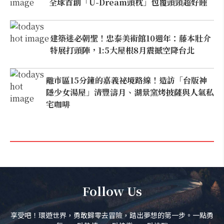
全球首創「U-Dream頭枕」包覆頭頸超好睡
建築迷必朝聖！忠泰美術館10週年：藤本壯介
特展打頭陣，1:5大屋根8月震撼空降台北
離市區15分鐘的嘉義祕境路線！造訪「台版神
隱少女湯屋」清豐濤月、湖景窯烤披薩與人氣私
宅咖啡
Follow Us
享受吧！環遊世界，勇敢歸零去冒險，踏出夢想的第一步。一點勇