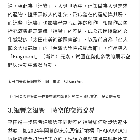
通，稱此為「迴響」。人類世界中，建築做為人類需求
的產物，匯集無數人的想法，形成潛在的連結與共鳴，
而這些「迴響」也影響著當代建築的創作。相關作品包
括充滿集體無意識「迴響」的空間，成為市民匯聚的文
化據點的「太田市美術館圖書館」，以及前身為「台大
藝文大樓競圖」的「台灣大學百歲紀念館」，作品導入
「Fragment」（斷片）元素，試圖在變化多端的展示空
間與活動中激發互動。
太田市美術館圖書館。圖片來源｜©Daici Ano
《平田晃久建築展─物我交織的臨界》開展。圖片來源｜記者許家禎
3.迴響之迴響—時空的交織臨界
平田進一步思考建築與不同時空的迴響如何對話與產生
共鳴。如2024年開幕的東京原宿新地標「HARAKADO」
以編織概念打造建築立面，透過立體玻璃帷幕映照出表