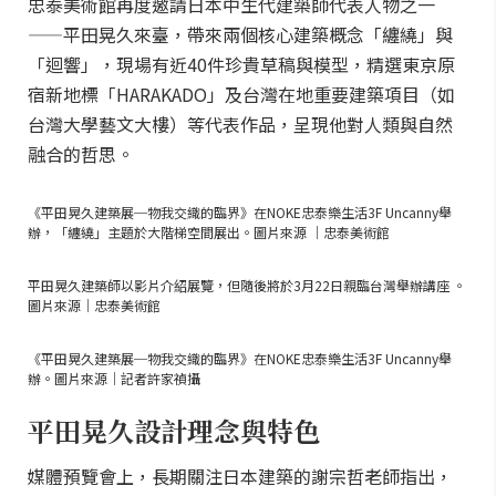
忠泰美術館再度邀請日本中生代建築師代表人物之一
——平田晃久來臺，帶來兩個核心建築概念「纏繞」與
「迴響」，現場有近40件珍貴草稿與模型，精選東京原
宿新地標「HARAKADO」及台灣在地重要建築項目（如
台灣大學藝文大樓）等代表作品，呈現他對人類與自然
融合的哲思。
《平田晃久建築展─物我交織的臨界》在NOKE忠泰樂生活3F Uncanny舉
辦，「纏繞」主題於大階梯空間展出。圖片來源 ｜忠泰美術館
平田晃久建築師以影片介紹展覽，但隨後將於3月22日親臨台灣舉辦講座 。
圖片來源｜忠泰美術館
《平田晃久建築展─物我交織的臨界》在NOKE忠泰樂生活3F Uncanny舉
辦。圖片來源｜記者許家禎攝
平田晃久設計理念與特色
媒體預覽會上，長期關注日本建築的謝宗哲老師指出，