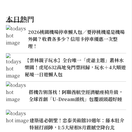
本日熱門
2026桃園機場停車懶人包／要停桃機還是機場
外圍？收費各多少？信用卡停車優惠一次整
理！
【雲林親子玩水】全台唯一「虎爺主題」叢林水
樂園！虎尾632高地免門票回歸，玩水＋4大順遊
秘境一日遊懶人包
搭機告別落枕！阿聯酋航空經濟艙座椅升級，
全球首創「U-Dream頭枕」包覆頭頸超好睡
建築迷必朝聖！忠泰美術館10週年：藤本壯介
特展打頭陣，1:5大屋根8月震撼空降台北