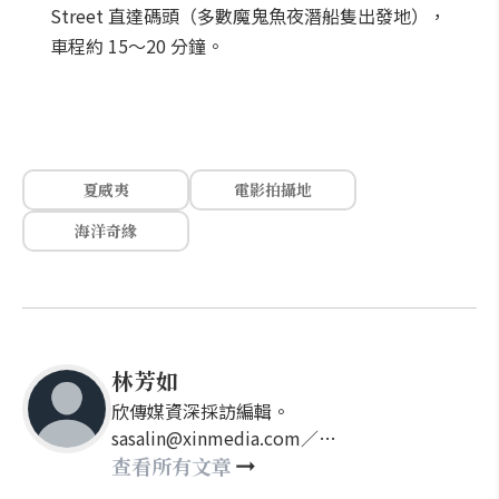
Street 直達碼頭（多數魔鬼魚夜潛船隻出發地），
車程約 15～20 分鐘。
夏威夷
電影拍攝地
海洋奇緣
林芳如
欣傳媒資深採訪編輯。
sasalin@xinmedia.com／
happy21917@gmail.com
查看所有文章