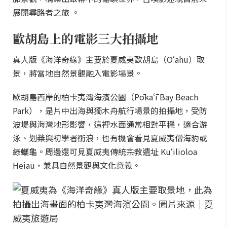
展開尋路者之旅 。
歐胡島上的電影三大拍攝地
真人版《海洋奇緣》主要於夏威夷歐胡島（Oʻahu）取
景，將當地自然景觀融入電影場景。
歐胡島西岸的柏卡夷灣海濱公園（Pōkaʻī Bay Beach
Park），是片中出海與獨木舟航行場景的拍攝地，受防
波堤與海灣地形影響，這裡水面通常相對平穩，適合游
泳、划槳與初學者衝浪，也有機會看見夏威夷僧海豹或
綠蠵龜。周邊還可見夏威夷傳統宗教遺址 Kuʻilioloa
Heiau，兼具自然景觀與文化意義。