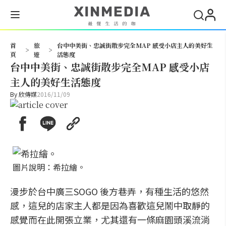
搜尋
首
旅
台中中美街、忠誠街散步完全MAP 感受小店主人的美好生
>
>
頁
遊
活態度
台中中美街、忠誠街散步完全MAP 感受小店
主人的美好生活態度
By
欣傳媒
2016/11/09
圖片說明：希拉繪。
漫步於台中廣三SOGO 後方巷弄，有種生活的悠然
感，這兒的店家主人都是因為喜歡這兒鬧中取靜的
感覺而在此開張立業，尤其還有一條麻園頭溪流淌