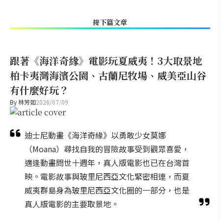
接下篇文章
跟著《海洋奇緣》電影玩夏威夷！3大取景地
柏卡夷灣海濱公園、古蘭尼牧場、威美亞山谷
有什麼好玩？
By
林芳如
2026/07/09
迪士尼動畫《海洋奇緣》以勇敢少女莫娜
（Moana）尋找自我的冒險故事受到觀眾喜愛，
適逢動畫問世十週年，真人版電影也已在台灣首
映。電影故事與玻里尼西亞文化緊密相連，而夏
威夷群島身為玻里尼西亞文化圈的一部分，也是
真人版電影的主要取景地。