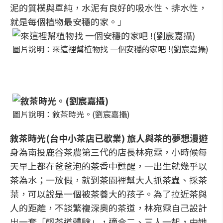
泥的質樸與單純，水泥有良好的吸水性、排水性，
就是每個植物最安穩的家。」
圖片說明：來這裡幫植物找 一個安穩的家吧 !(劉宸嘉攝)
圖片說明：敘茶時光。(劉宸嘉攝)
敘茶時光(台中小茶店已歇業) 旅人與茶的夢想漫遊
身為南投鹿谷茶農第三代的店長林宛霖，小時候每
天早上都在爸爸泡的茶香中甦醒，一出生就幾乎以
茶為水；一放假，就到茶園裡幫大人抓茶蟲、採茶
葉，可以說是一個被茶養大的孩子。為了拉近茶與
人的距離，不談繁複深奧的茶道，林宛霖自己設計
出一套「輕茶道體驗」，適合二、三人一起，由她