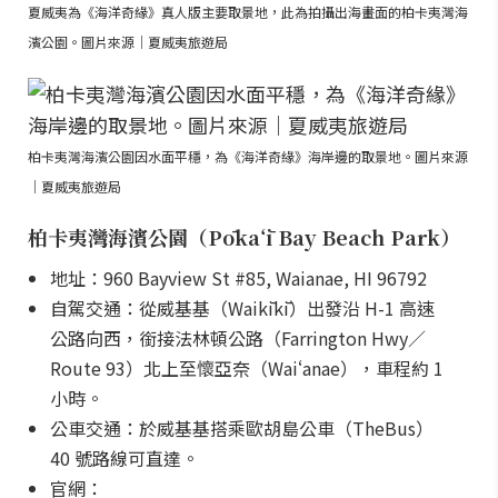
夏威夷為《海洋奇緣》真人版主要取景地，此為拍攝出海畫面的柏卡夷灣海
濱公園。圖片來源｜夏威夷旅遊局
柏卡夷灣海濱公園因水面平穩，為《海洋奇緣》海岸邊的取景地。圖片來源
｜夏威夷旅遊局
柏卡夷灣海濱公園（Pōkaʻī Bay Beach Park）
地址：960 Bayview St #85, Waianae, HI 96792
自駕交通：從威基基（Waikīkī）出發沿 H-1 高速
公路向西，銜接法林頓公路（Farrington Hwy／
Route 93）北上至懷亞奈（Waiʻanae），車程約 1
小時。
公車交通：於威基基搭乘歐胡島公車（TheBus）
40 號路線可直達。
官網：