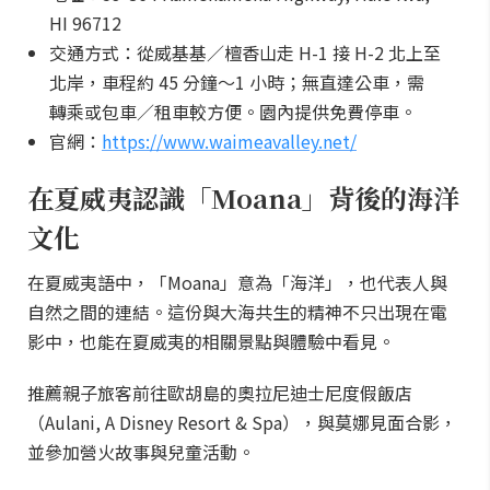
HI 96712
交通方式：從威基基／檀香山走 H-1 接 H-2 北上至
北岸，車程約 45 分鐘～1 小時；無直達公車，需
轉乘或包車／租車較方便。園內提供免費停車。
官網：
https://www.waimeavalley.net/
在夏威夷認識「Moana」背後的海洋
文化
在夏威夷語中，「Moana」意為「海洋」，也代表人與
自然之間的連結。這份與大海共生的精神不只出現在電
影中，也能在夏威夷的相關景點與體驗中看見。
推薦親子旅客前往歐胡島的奧拉尼迪士尼度假飯店
（Aulani, A Disney Resort & Spa），與莫娜見面合影，
並參加營火故事與兒童活動。