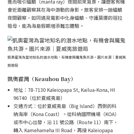
進而吸引蝠鱝（manta ray）夜間前來覓食，讓遊客有機
會近距離觀察其在海中游動的身影。旅客安排一趟蝠鱝
夜間觀察，如同遇見電影中化身蝠鱝、守護莫娜的塔拉
祖母，能為海島假期增添難忘體驗。
凱奧霍灣為當地知名的潛水地點，有機會與魔鬼魚共游。圖片來源｜夏威夷
旅遊局
凱奧霍灣（Keauhou Bay）
地址：78-7130 Kaleiopapa St, Kailua-Kona, HI
96740（位於夏威夷島）
交通方式：位於夏威夷島（Big Island）西側的科
納海岸（Kona Coast）。從科納國際機場（KOA）
或市中心出發，沿 11 號公路（Route 11）南下，
轉入 Kamehameha III Road，再接 Kaleiopapa