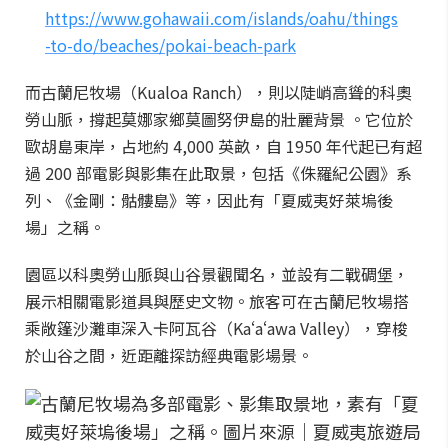
https://www.gohawaii.com/islands/oahu/things
-to-do/beaches/pokai-beach-park
而古蘭尼牧場（Kualoa Ranch），則以陡峭高聳的科奧
勞山脈，撐起莫娜家鄉莫圖努伊島的壯麗背景 。它位於
歐胡島東岸，占地約 4,000 英畝，自 1950 年代起已有超
過 200 部電影與影集在此取景，包括《侏羅紀公園》系
列、《金剛：骷髏島》等，因此有「夏威夷好萊塢後
場」之稱。
園區以科奧勞山脈與山谷景觀聞名，並設有二戰碉堡，
展示相關電影道具與歷史文物。旅客可在古蘭尼牧場搭
乘敞篷沙灘車深入卡阿瓦谷（Kaʻaʻawa Valley），穿梭
於山谷之間，近距離探訪經典電影場景。