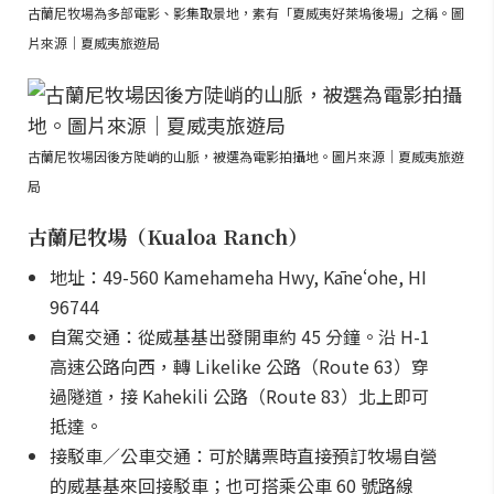
古蘭尼牧場為多部電影、影集取景地，素有「夏威夷好萊塢後場」之稱。圖
片來源｜夏威夷旅遊局
古蘭尼牧場因後方陡峭的山脈，被選為電影拍攝地。圖片來源｜夏威夷旅遊
局
古蘭尼牧場（Kualoa Ranch）
地址：49-560 Kamehameha Hwy, Kāneʻohe, HI
96744
自駕交通：從威基基出發開車約 45 分鐘。沿 H-1
高速公路向西，轉 Likelike 公路（Route 63）穿
過隧道，接 Kahekili 公路（Route 83）北上即可
抵達。
接駁車／公車交通：可於購票時直接預訂牧場自營
的威基基來回接駁車；也可搭乘公車 60 號路線