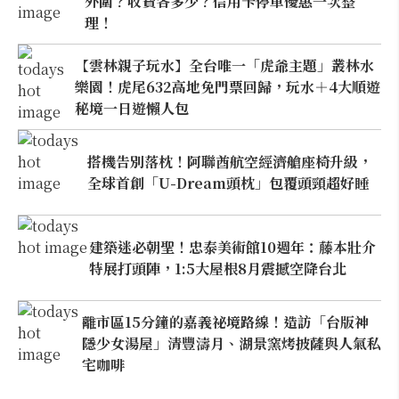
外圍？收費各多少？信用卡停車優惠一次整
理！
【雲林親子玩水】全台唯一「虎爺主題」叢林水
樂園！虎尾632高地免門票回歸，玩水＋4大順遊
秘境一日遊懶人包
搭機告別落枕！阿聯酋航空經濟艙座椅升級，
全球首創「U-Dream頭枕」包覆頭頸超好睡
建築迷必朝聖！忠泰美術館10週年：藤本壯介
特展打頭陣，1:5大屋根8月震撼空降台北
離市區15分鐘的嘉義祕境路線！造訪「台版神
隱少女湯屋」清豐濤月、湖景窯烤披薩與人氣私
宅咖啡