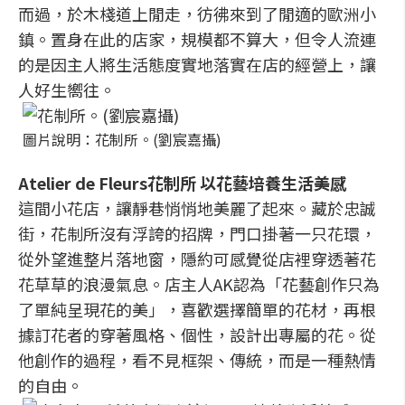
而過，於木棧道上閒走，彷彿來到了閒適的歐洲小
鎮。置身在此的店家，規模都不算大，但令人流連
的是因主人將生活態度實地落實在店的經營上，讓
人好生嚮往。
圖片說明：花制所。(劉宸嘉攝)
Atelier de Fleurs花制所 以花藝培養生活美感
這間小花店，讓靜巷悄悄地美麗了起來。藏於忠誠
街，花制所沒有浮誇的招牌，門口掛著一只花環，
從外望進整片落地窗，隱約可感覺從店裡穿透著花
花草草的浪漫氣息。店主人AK認為「花藝創作只為
了單純呈現花的美」，喜歡選擇簡單的花材，再根
據訂花者的穿著風格、個性，設計出專屬的花。從
他創作的過程，看不見框架、傳統，而是一種熱情
的自由。