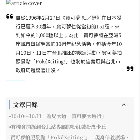
自從1996年2月27日《寶可夢 紅／綠》在日本發
行已邁入30週年，寶可夢也從當初的151種，來
到如今的1,000種以上；為此，寶可夢將在亞洲5
座城市舉辦豐富的30週年紀念活動，包括今年10
月10日、11日在台北推出的限定活動，寶可夢拍
照景點「PokéXciting!」也將於信義區與台北市
政府周邊驚喜出沒。
文章目錄
10/10～10/11 香堤大道「寶可夢大遊行」
有機會捕捉到台北站專屬的粉紅裝扮皮卡丘
寶可夢拍照景點「PokéXciting!」 現身信義廣場、