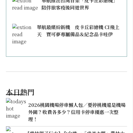
華航推出台灣首架「皮卡丘彩繪機」
陪伴旅客疫後同遊世界
華航最繽紛新機 皮卡丘彩繪機 CI飛上
天 寶可夢專屬備品＆紀念品卡哇伊
本日熱門
2026桃園機場停車懶人包／要停桃機還是機場
外圍？收費各多少？信用卡停車優惠一次整
理！