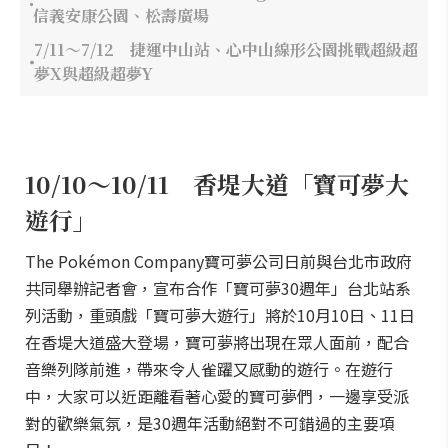
信義安康公園、松壽廣場
7/11～7/12 捷運中山站、心中山線形公園挑戰超級超
夢X與超級超夢Y
10/10～10/11 香堤大道「寶可夢大
遊行」
The Pokémon Company寶可夢公司日前與台北市政府
共同舉辦記者會，宣布合作「寶可夢30週年」台北站系
列活動，重頭戲「寶可夢大遊行」將於10月10日、11日
在香堤大道盛大登場，寶可夢將出現在眾人面前，配合
音樂列隊前進，帶來令人雀躍又感動的遊行。在遊行
中，大家可以近距離看著心愛的寶可夢們，一邊享受派
對的歡樂氣氛，是30週年活動絕對不可錯過的主要項