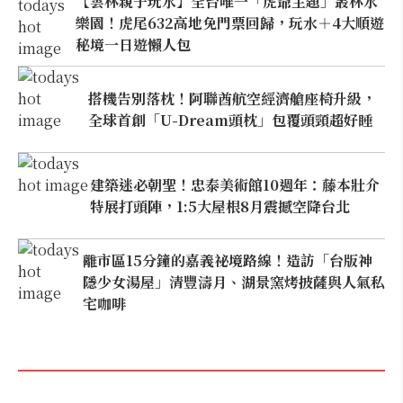
【雲林親子玩水】全台唯一「虎爺主題」叢林水
樂園！虎尾632高地免門票回歸，玩水＋4大順遊
秘境一日遊懶人包
搭機告別落枕！阿聯酋航空經濟艙座椅升級，
全球首創「U-Dream頭枕」包覆頭頸超好睡
建築迷必朝聖！忠泰美術館10週年：藤本壯介
特展打頭陣，1:5大屋根8月震撼空降台北
離市區15分鐘的嘉義祕境路線！造訪「台版神
隱少女湯屋」清豐濤月、湖景窯烤披薩與人氣私
宅咖啡