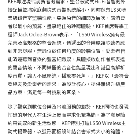
KEF專注現代消費者的需求，整合被動式Hi-Fi音響的外
接配備並將家庭劇院式音響系統縮小，同時保有LS50專
業級錄音室監聽性能，突顯原音的細節及層次，讓消費
者以最小的預算，盡享絕佳的聆聽體驗。KEF首席聲學工
程師Jack Oclee-Brown表示，「LS50 Wireless擁有最
完善及高規格的整合系統，傳遞出的音樂能讓聆聽者感
到非常舒服，無論位於任何角度的聆聽位置，愛樂者皆
能清楚聽到音樂的豐富細緻感，具體接收創作者所表達
的聲音情境，不同樂器的合音也能呈現出和諧且高解析
度音質，讓人不感壓迫，播放零死角。」KEF以「最符合
發燒友及愛樂者的需求」為設計核心，提供無線升級產
品方案，滿足每一對挑剔的耳朵。
除了觀察到數位音樂及串流服務的趨勢，KEF同時也發現
忙碌的現代人在生活上反而尋求化繁為簡，為了滿足簡
約高質感的新生活型態，KEF特別打造LS50 Wireless主
動式揚聲器，以弧形面板設計結合書架式大小的箱體，