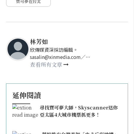
寶可夢在台北
林芳如
欣傳媒資深採訪編輯。
sasalin@xinmedia.com／
happy21917@gmail.com
查看所有文章
延伸閱讀
尋找寶可夢大師，Skyscanner送你
亞太區4大城市機票抓更多！