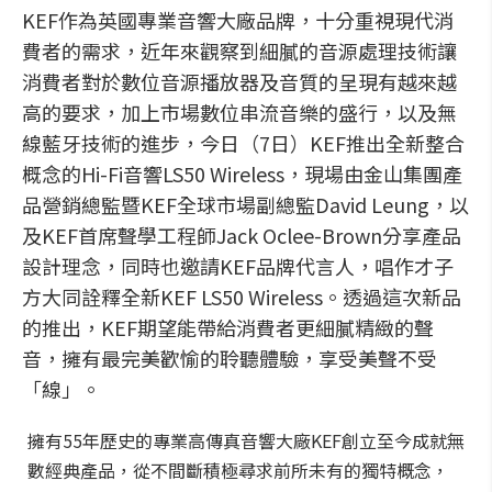
KEF作為英國專業音響大廠品牌，十分重視現代消
費者的需求，近年來觀察到細膩的音源處理技術讓
消費者對於數位音源播放器及音質的呈現有越來越
高的要求，加上市場數位串流音樂的盛行，以及無
線藍牙技術的進步，今日（7日）KEF推出全新整合
概念的Hi-Fi音響LS50 Wireless，現場由金山集團產
品營銷總監暨KEF全球市場副總監David Leung，以
及KEF首席聲學工程師Jack Oclee-Brown分享產品
設計理念，同時也邀請KEF品牌代言人，唱作才子
方大同詮釋全新KEF LS50 Wireless。透過這次新品
的推出，KEF期望能帶給消費者更細膩精緻的聲
音，擁有最完美歡愉的聆聽體驗，享受美聲不受
「線」。
擁有55年歷史的專業高傳真音響大廠KEF創立至今成就無
數經典產品，從不間斷積極尋求前所未有的獨特概念，