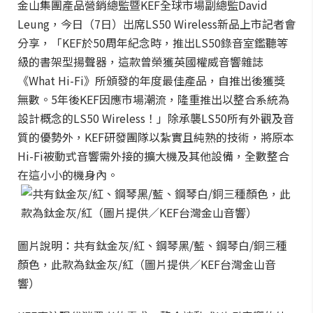
金山集團產品營銷總監暨KEF全球市場副總監David
Leung，今日（7日）出席LS50 Wireless新品上市記者會
分享，「KEF於50周年紀念時，推出LS50錄音室鑑聽等
級的書架型揚聲器，這款曾榮獲英國權威音響雜誌
《What Hi-Fi》所頒發的年度最佳產品，自推出後獲獎
無數。5年後KEF因應市場潮流，隆重推出以整合系統為
設計概念的LS50 Wireless！」除承襲LS50所有外觀及音
質的優勢外，KEF研發團隊以紮實且純熟的技術，將原本
Hi-Fi被動式音響需外接的擴大機及其他設備，全數整合
在這小小的機身內。
圖片說明：共有鈦金灰/紅、鋼琴黑/藍、鋼琴白/銅三種
顏色，此款為鈦金灰/紅（圖片提供／KEF台灣金山音
響）