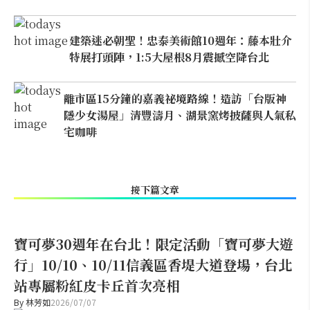
建築迷必朝聖！忠泰美術館10週年：藤本壯介
特展打頭陣，1:5大屋根8月震撼空降台北
離市區15分鐘的嘉義祕境路線！造訪「台版神
隱少女湯屋」清豐濤月、湖景窯烤披薩與人氣私
宅咖啡
接下篇文章
寶可夢30週年在台北！限定活動「寶可夢大遊
行」10/10、10/11信義區香堤大道登場，台北
站專屬粉紅皮卡丘首次亮相
By
林芳如
2026/07/07