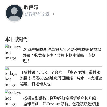
欣傳媒
查看所有文章
本日熱門
2026桃園機場停車懶人包／要停桃機還是機場
外圍？收費各多少？信用卡停車優惠一次整
理！
【雲林親子玩水】全台唯一「虎爺主題」叢林水
樂園！虎尾632高地免門票回歸，玩水＋4大順遊
秘境一日遊懶人包
搭機告別落枕！阿聯酋航空經濟艙座椅升級，
全球首創「U-Dream頭枕」包覆頭頸超好睡