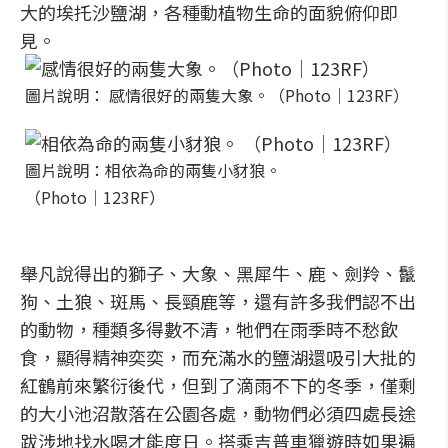
大的埃托沙鹽湖，各種動植物生命的面貌俯仰即
見。
圖片說明： 感情很好的兩隻大象。（Photo│123RF）
圖片說明：相依為命的兩隻小豺狼。
（Photo│123RF）
舉凡說得出的獅子、大象、黑犀牛、鹿、劍羚、鬣
狗、土狼、斑馬、長頸鹿等，還有許多我們認不出
的動物，種類多得數不清，牠們在雨季時不愁飲
食，顯得精神奕奕，而充滿水的鹽湖還吸引大批的
紅鶴前來繁衍後代，但到了滴雨不下的冬季，僅剩
的大小池沼散落在公園各處，動物們必須四處長途
跋涉地找水喝才能度日。搭乘吉普車獵遊時如果遍