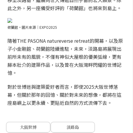
移至淡路島，繼續向世人傳遞自然宇宙的宏大願景。除
此之外，另一座備受好評的「荷蘭館」也將來到島上。
荷蘭館。圖片來源｜EXPO2025
隨著THE PASONA natureverse retreat的開幕，以及原
子小金剛館、荷蘭館陸續進駐，未來，淡路島將展現出
前所未有的風貌，不僅有神似大屋根的優美弧線，更有
藤本壯介的建築作品，以及曾在大阪灣畔閃耀的世博記
憶。
對於世博迷與建築愛好者而言，即使2025大阪世博落
幕，但關於那年的回憶、關於對未來的想像，都將在這
座島嶼上以更永續、更貼近自然的方式流傳下去。
大阪世博
淡路島