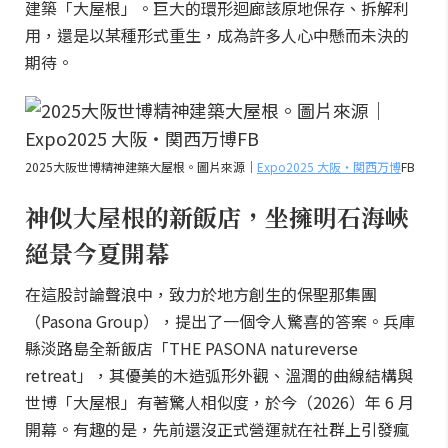
建築「大屋根」。巨大的環形迴廊該原地保存、拆解利
用，還是以某種形式重生，成為許多人心中懸而未決的
期待。
2025大阪世博精神建築大屋根。圖片來源｜
Expo2025 大阪・関西万博
FB
神似大屋根的新飯店，坐擁明石海峽
絕景今夏開幕
在這股討論聲浪中，致力於地方創生的保聖那集團
（Pasona Group），提出了一個令人驚喜的答案。兵庫
縣淡路島全新飯店「THE PASONA natureverse
retreat」，其優美的木造弧形外觀、溫潤的曲線結構與
世博「大屋根」有著驚人相似度，於今（2026）年 6 月
開幕。有趣的是，先前還沒正式營運就在社群上引發瘋