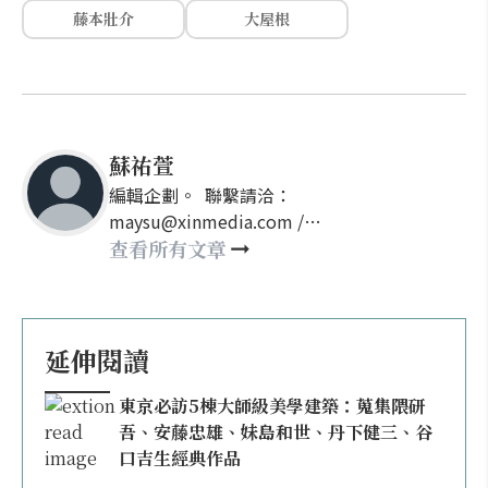
藤本壯介
大屋根
蘇祐萱
編輯企劃。 聯繫請洽：
maysu@xinmedia.com /
may860527@gmail.com
查看所有文章
延伸閱讀
東京必訪5棟大師級美學建築：蒐集隈研
吾、安藤忠雄、妹島和世、丹下健三、谷
口吉生經典作品