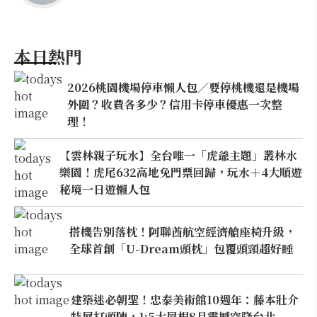
本日熱門
2026桃園機場停車懶人包／要停桃機還是機場
外圍？收費各多少？信用卡停車優惠一次整
理！
【雲林親子玩水】全台唯一「虎爺主題」叢林水
樂園！虎尾632高地免門票回歸，玩水＋4大順遊
秘境一日遊懶人包
搭機告別落枕！阿聯酋航空經濟艙座椅升級，
全球首創「U-Dream頭枕」包覆頭頸超好睡
建築迷必朝聖！忠泰美術館10週年：藤本壯介
特展打頭陣，1:5大屋根8月震撼空降台北