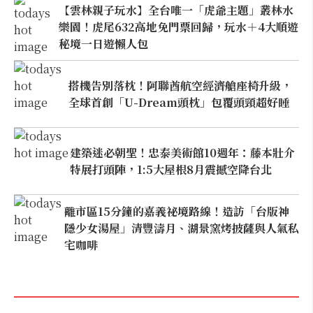
【雲林親子玩水】全台唯一「虎爺主題」叢林水
樂園！虎尾632高地免門票回歸，玩水＋4大順遊
秘境一日遊懶人包
搭機告別落枕！阿聯酋航空經濟艙座椅升級，
全球首創「U-Dream頭枕」包覆頭頸超好睡
建築迷必朝聖！忠泰美術館10週年：藤本壯介
特展打頭陣，1:5大屋根8月震撼空降台北
離市區15分鐘的嘉義祕境路線！造訪「台版神
隱少女湯屋」清豐濤月、湖景窯烤披薩與人氣私
宅咖啡