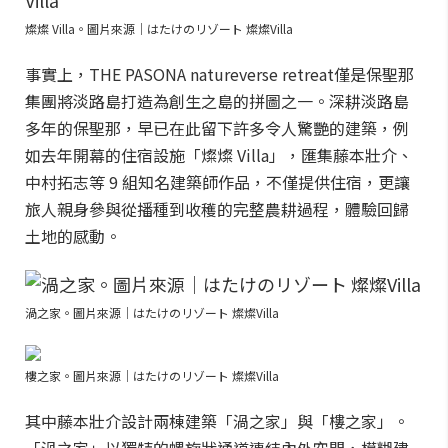
燦燦 Villa。圖片來源｜はたけのリゾート 燦燦Villa
事實上，THE PASONA natureverse retreat僅是保聖那
集團將淡路島打造為創生之島的拼圖之一。深耕淡路島
多年的保聖那，早已在此留下許多令人驚艷的建築，例
如去年開幕的住宿設施「燦燦 Villa」，匯集藤本壯介、
中村拓志等 9 組知名建築師作品，不僅提供住宿，更讓
旅人親身參與從播種到收穫的完整農耕過程，體驗回歸
土地的感動。
渦之家。圖片來源｜はたけのリゾート 燦燦Villa
樓之家。圖片來源｜はたけのリゾート 燦燦Villa
其中藤本壯介設計兩棟建築「渦之家」與「樓之家」。