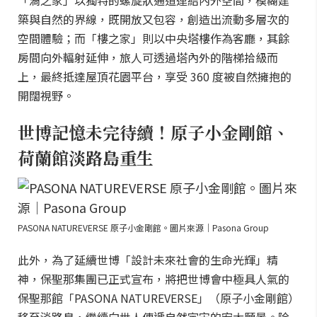
「渦之家」以獨特的螺旋狀通道連結內外空間，模糊建
築與自然的界線，既開放又包容，創造出流動多層次的
空間體驗；而「樓之家」則以中央塔樓作為客廳，其餘
房間向外輻射延伸，旅人可透過塔內外的階梯拾級而
上，最終抵達屋頂花園平台，享受 360 度被自然擁抱的
開闊視野。
世博記憶未完待續！原子小金剛館、
荷蘭館淡路島重生
PASONA NATUREVERSE 原子小金剛館。圖片來源｜Pasona Group
此外，為了延續世博「設計未來社會的生命光輝」精
神，保聖那集團已正式宣布，將把世博會中極具人氣的
保聖那館「PASONA NATUREVERSE」（原子小金剛館）