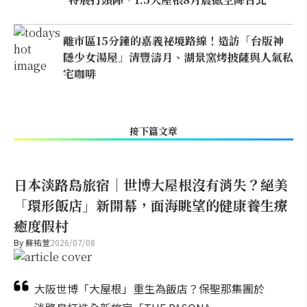
離市區15分鐘的嘉義祕境路線！造訪「台版神
隱少女湯屋」清豐濤月、湖景窯烤披薩與人氣私
宅咖啡
接下篇文章
日本淡路島旅宿｜世博大屋根沒有消失？絕美
「環形飯店」新開幕，面海眺望的健康養生療
癒度假村
By
蘇祐萱
2026/07/08
大阪世博「大屋根」重生為飯店？保聖那集團於