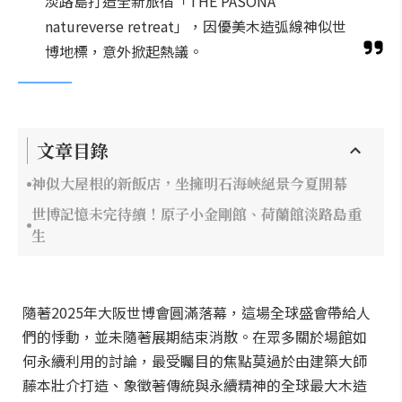
淡路島打造全新旅宿「THE PASONA
natureverse retreat」，因優美木造弧線神似世
博地標，意外掀起熱議。
文章目錄
神似大屋根的新飯店，坐擁明石海峽絕景今夏開幕
世博記憶未完待續！原子小金剛館、荷蘭館淡路島重
生
隨著2025年大阪世博會圓滿落幕，這場全球盛會帶給人
們的悸動，並未隨著展期結束消散。在眾多關於場館如
何永續利用的討論，最受矚目的焦點莫過於由建築大師
藤本壯介打造、象徵著傳統與永續精神的全球最大木造