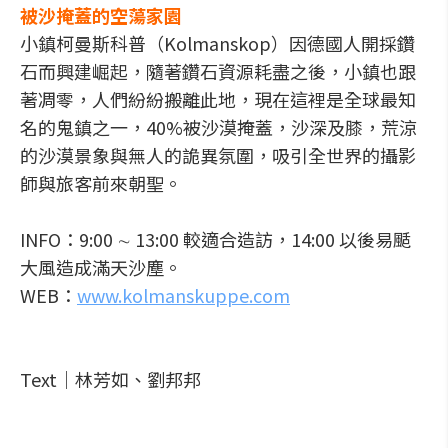
被沙掩蓋的空蕩家園
小鎮柯曼斯科普（Kolmanskop）因德國人開採鑽
石而興建崛起，隨著鑽石資源耗盡之後，小鎮也跟
著凋零，人們紛紛搬離此地，現在這裡是全球最知
名的鬼鎮之一，40%被沙漠掩蓋，沙深及膝，荒涼
的沙漠景象與無人的詭異氛圍，吸引全世界的攝影
師與旅客前來朝聖。
INFO：9:00 ∼ 13:00 較適合造訪，14:00 以後易颳
大風造成滿天沙塵。
WEB：
www.kolmanskuppe.com
Text｜林芳如、劉邦邦