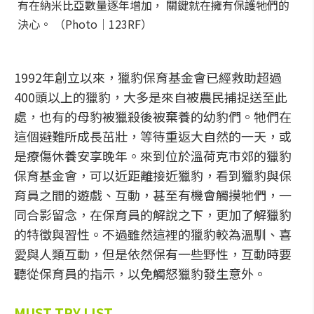
有在納米比亞數量逐年增加， 關鍵就在擁有保護牠們的
決心。 （Photo│123RF）
1992年創立以來，獵豹保育基金會已經救助超過
400頭以上的獵豹，大多是來自被農民捕捉送至此
處，也有的母豹被獵殺後被棄養的幼豹們。牠們在
這個避難所成長茁壯，等待重返大自然的一天，或
是療傷休養安享晚年。來到位於溫荷克市郊的獵豹
保育基金會，可以近距離接近獵豹，看到獵豹與保
育員之間的遊戲、互動，甚至有機會觸摸牠們，一
同合影留念，在保育員的解說之下，更加了解獵豹
的特徵與習性。不過雖然這裡的獵豹較為溫馴、喜
愛與人類互動，但是依然保有一些野性，互動時要
聽從保育員的指示，以免觸怒獵豹發生意外。
MUST TRY LIST