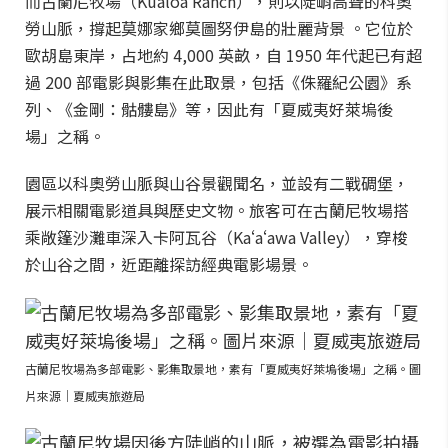
而古蘭尼牧場（Kualoa Ranch），則以陡峭高聳的科奧
勞山脈，撐起莫娜家鄉莫圖努伊島的壯麗背景 。它位於
歐胡島東岸，占地約 4,000 英畝，自 1950 年代起已有超
過 200 部電影與影集在此取景，包括《侏羅紀公園》系
列、《金剛：骷髏島》等，因此有「夏威夷好萊塢後
場」之稱。
園區以科奧勞山脈與山谷景觀聞名，並設有二戰碉堡，
展示相關電影道具與歷史文物。旅客可在古蘭尼牧場搭
乘敞篷沙灘車深入卡阿瓦谷（Kaʻaʻawa Valley），穿梭
於山谷之間，近距離探訪經典電影場景。
古蘭尼牧場為多部電影、影集取景地，素有「夏威夷好萊塢後場」之稱。圖
片來源｜夏威夷旅遊局