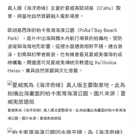
真人版《海洋奇緣》主要於夏威夷歐胡島（Oʻahu）取
景，將當地自然景觀融入電影場景。
歐胡島西岸的柏卡夷灣海濱公園（Pōkaʻī Bay Beach
Park），是片中出海與獨木舟航行場景的拍攝地，受防
波堤與海灣地形影響，這裡水面通常相對平穩，適合游
泳、划槳與初學者衝浪，也有機會看見夏威夷僧海豹或
綠蠵龜。周邊還可見夏威夷傳統宗教遺址 Kuʻilioloa
Heiau，兼具自然景觀與文化意義。
夏威夷為《海洋奇緣》真人版主要取景地，此為拍攝出海畫面的柏卡夷灣海
濱公園。圖片來源｜夏威夷旅遊局