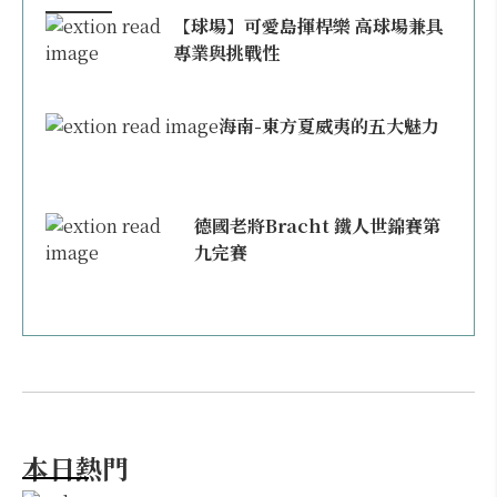
【球場】可愛島揮桿樂 高球場兼具
專業與挑戰性
海南-東方夏威夷的五大魅力
德國老將Bracht 鐵人世錦賽第
九完賽
本日熱門