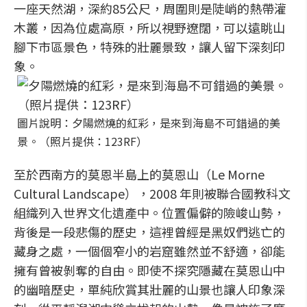
一座天然湖，深約85公尺，周圍則是陡峭的熱帶灌
木叢，因為位處高原，所以視野遼闊，可以遠眺山
腳下市區景色，特殊的壯麗景致，讓人留下深刻印
象。
圖片說明：夕陽燃燒的紅彩，是來到海島不可錯過的美
景。（照片提供：123RF）
至於西南方的莫恩半島上的莫恩山（Le Morne
Cultural Landscape），2008 年則被聯合國教科文
組織列入世界文化遺產中。位置偏僻的險峻山勢，
背後是一段悲傷的歷史，這裡曾經是黑奴們逃亡的
藏身之處，一個個窄小的岩窟雖然並不舒適，卻能
擁有曾被剝奪的自由。即使不探究隱藏在莫恩山中
的幽暗歷史，單純欣賞其壯麗的山景也讓人印象深