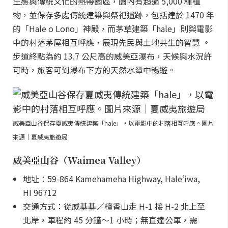
生態與傳統文化的熱帶園區，園內有超過 5,000 種植
物，並保存多處傳統建築與祭祀遺跡，包括建於 1470 年
的「Hale o Lono」神殿，而茅草建築「hale」則與電影
中的村落茅屋相互呼應，展現先民與土地共生的智慧 。
步道終點為約 13.7 公尺高的威美亞瀑布，天候與水況許
可時，旅客可到瀑布下方的天然水潭中暢遊。
威美亞山谷保存夏威夷傳統建築「hale」，以電影中的村落相互呼應。圖片
來源｜夏威夷旅遊局
威美亞山谷（Waimea Valley）
地址：59-864 Kamehameha Highway, Haleʻiwa,
HI 96712
交通方式：從威基基／檀香山走 H-1 接 H-2 北上至
北岸，車程約 45 分鐘～1 小時；無直達公車，需