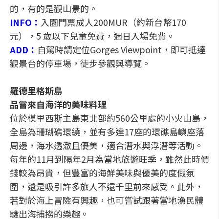
的，有的是觀山景的。
INFO：
入園門票成人200MUR（約新台幣170
元），5 歲以下兒童免費，週日入場免費。
ADD：
自駕時請定位Gorges Viewpoint，即可抵達
觀景台的停車場，徒步參觀與導覽。
羅德里格斯島
品嘗來自海洋的美味料理
位於模里西斯主島東北部約560公里處的小火山島，
全島為珊瑚礁環繞，並有多達17座的環礁島嶼座落
周邊，海水透澈且優美，適合潛水與浮潛等活動。
每年的11月到隔年2月為當地旅遊旺季，雖然此時價
錢較為昂貴，但豐富的海鮮美味與優美的度假氛
圍，還是吸引許多旅人不遠千里前來感受。此外，
若對於海上冒險有興趣，也可嘗試跟著當地漁民體
驗出海捕撈的樂趣。