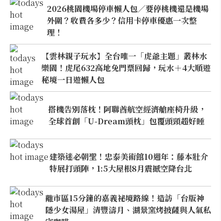
2026桃園機場停車懶人包／要停桃機還是機場
外圍？收費各多少？信用卡停車優惠一次整
理！
【雲林親子玩水】全台唯一「虎爺主題」叢林水
樂園！虎尾632高地免門票回歸，玩水＋4大順遊
秘境一日遊懶人包
搭機告別落枕！阿聯酋航空經濟艙座椅升級，
全球首創「U-Dream頭枕」包覆頭頸超好睡
建築迷必朝聖！忠泰美術館10週年：藤本壯介
特展打頭陣，1:5大屋根8月震撼空降台北
離市區15分鐘的嘉義祕境路線！造訪「台版神
隱少女湯屋」清豐濤月、湖景窯烤披薩與人氣私