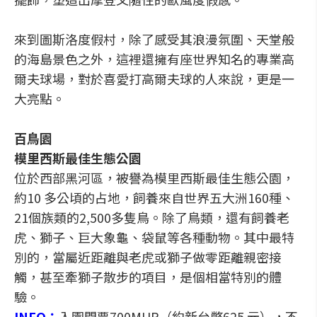
來到圖斯洛度假村，除了感受其浪漫氛圍、天堂般
的海島景色之外，這裡還擁有座世界知名的專業高
爾夫球場，對於喜愛打高爾夫球的人來說，更是一
大亮點。
百鳥園
模里西斯最佳生態公園
位於西部黑河區，被譽為模里西斯最佳生態公園，
約10 多公頃的占地，飼養來自世界五大洲160種、
21個族類的2,500多隻鳥。除了鳥類，還有飼養老
虎、獅子、巨大象龜、袋鼠等各種動物。其中最特
別的，當屬近距離與老虎或獅子做零距離親密接
觸，甚至牽獅子散步的項目，是個相當特別的體
驗。
INFO：
入園門票700MUR（約新台幣625 元），不