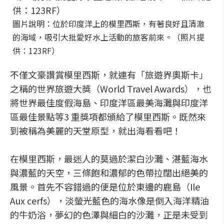
圖片說明：位於印度洋上的模里西斯，有著良好且清澈
的海域，吸引大批愛好水上活動的旅客前來。（照片提
供：123RF）
不僅文豪讚賞模里西斯，就連有「旅遊界奧斯卡」
之稱的世界旅遊大獎（World Travel Awards），也
將世界最佳度假海島、印度洋區最美海灘與印度洋
區最佳景點等3 重獎項都頒給了模里西斯。既然來
到被稱為美麗的天堂原型，就出海看看吧！
在模里西斯，最迷人的莫過於潔白沙灘、湛藍海水
與濃藍的天空，三條飽和濃郁的色帶拉闊出絕美的
風景。首先不容錯過的便是位於東邊的鹿島（Ile
Aux cerfs），淡螢光藍色的海水像是倒入海洋精油
的牛奶浴，夢幻的色澤與細白的沙灘，正是未受到