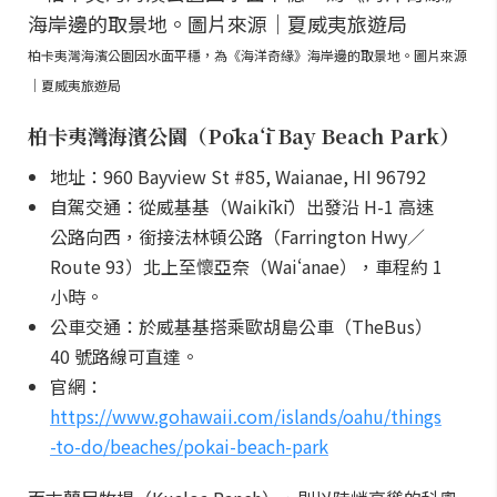
柏卡夷灣海濱公園因水面平穩，為《海洋奇緣》海岸邊的取景地。圖片來源
｜夏威夷旅遊局
柏卡夷灣海濱公園（Pōkaʻī Bay Beach Park）
地址：960 Bayview St #85, Waianae, HI 96792
自駕交通：從威基基（Waikīkī）出發沿 H-1 高速
公路向西，銜接法林頓公路（Farrington Hwy／
Route 93）北上至懷亞奈（Waiʻanae），車程約 1
小時。
公車交通：於威基基搭乘歐胡島公車（TheBus）
40 號路線可直達。
官網：
https://www.gohawaii.com/islands/oahu/things
-to-do/beaches/pokai-beach-park