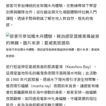
旅客可參加傳統的支架獨木舟體驗，在教練帶領下學習
划槳與團隊合作；或在飯店與文化場館體驗呼拉舞入門
課程，透過手勢與歌謠了解在地人對自然、祖先的情
感。
旅客可參加獨木舟體驗，親自感受莫娜乘風破浪的樂趣。圖片來源｜夏威夷
旅遊局
若行程延伸至夏威夷島的凱奧霍灣（Keauhou Bay），
這裡是當地知名的魔鬼魚夜間浮潛與潛水地點；此活動
自 1980 年代起發展，透過水下燈光吸引浮游生物聚集，
進而吸引蝠鱝（manta ray）夜間前來覓食，讓遊客有機
會近距離觀察其在海中游動的身影。旅客安排一趟蝠鱝
夜間觀察，如同遇見電影中化身蝠鱝、守護莫娜的塔拉
祖母，能為海島假期增添難忘體驗。