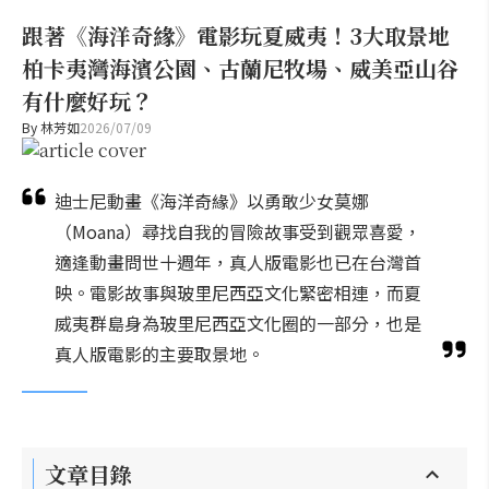
跟著《海洋奇緣》電影玩夏威夷！3大取景地
柏卡夷灣海濱公園、古蘭尼牧場、威美亞山谷
有什麼好玩？
By
林芳如
2026/07/09
迪士尼動畫《海洋奇緣》以勇敢少女莫娜
（Moana）尋找自我的冒險故事受到觀眾喜愛，
適逢動畫問世十週年，真人版電影也已在台灣首
映。電影故事與玻里尼西亞文化緊密相連，而夏
威夷群島身為玻里尼西亞文化圈的一部分，也是
真人版電影的主要取景地。
文章目錄