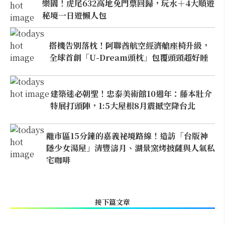
樂園！虎尾632高地免門票回歸，玩水＋4大順遊
秘境一日遊懶人包
搭機告別落枕！阿聯酋航空經濟艙座椅升級，
全球首創「U-Dream頭枕」包覆頭頸超好睡
建築迷必朝聖！忠泰美術館10週年：藤本壯介
特展打頭陣，1:5大屋根8月震撼空降台北
離市區15分鐘的嘉義祕境路線！造訪「台版神
隱少女湯屋」清豐濤月、湖景窯烤披薩與人氣私
宅咖啡
接下篇文章