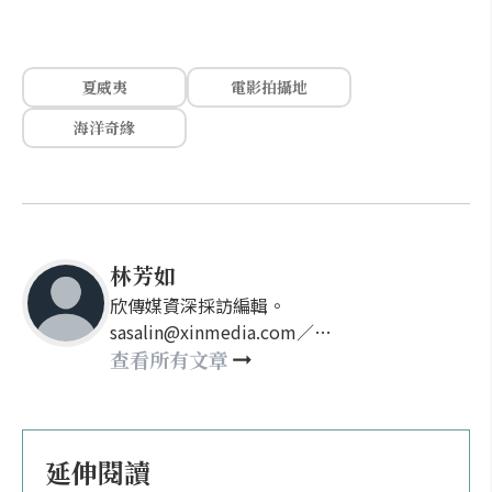
夏威夷
電影拍攝地
海洋奇緣
林芳如
欣傳媒資深採訪編輯。
sasalin@xinmedia.com／
happy21917@gmail.com
查看所有文章
延伸閱讀