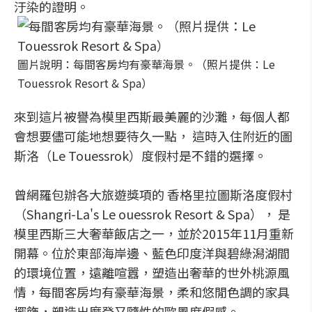
汙染的證明。
圖片說明：每間客房均有豪華海景。（照片提供：Le
Touessrok Resort & Spa）
來到這片被譽為模里西斯最美麗的沙灘，每個人都
會想要儘可能地想要待久一點， 這時入住附近的圖
斯洛（Le Touessrok）度假村是不錯的選擇。
曾網羅包辦各大旅遊獎項的 香格里拉圖斯洛度假村
（Shangri-La's Le ouessrok Resort & Spa）， 是
模里西斯三大奢華飯店之一，並於2015年11月重新
開幕。位於東部海岸邊、藍色印度洋與碧綠潟湖間
的環境位置，遠離喧囂，塑造出奢華的世外桃源風
情，每間客房均有豪華海景，柔和悠閒色調的家具
擺飾，塑造出摩登又隨性的歐風度假感。