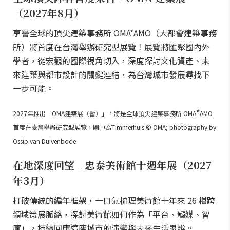
（2027年8月）
享譽全球的頂尖建築事務所 OMA*AMO（大都會建築事務
所）將首度在台灣舉辦研究型展覽！展覽將匯聚國內外
學者，從宏觀的國際視角切入，深度探討文化資產、未
來建築與都市設計的關鍵連結，為台灣城市發展尋找下
一步可能。
*
2027年推出「OMA建築展（暫）」，將是全球頂尖建築事務所 OMA
AMO
首度在臺灣舉辦研究型展覽，圖中為Timmerhuis © OMA; photography by
Ossip van Duivenbode
在地深度回望｜忠泰美術館十週年展（2027
年3月）
打破傳統的編年框架，一口氣梳理美術館十年來 26 檔跨
領域策展脈絡，探討美術館如何作為「平台、觸媒、智
庫」，持續回應這座城市的演變與未來生活思辨。