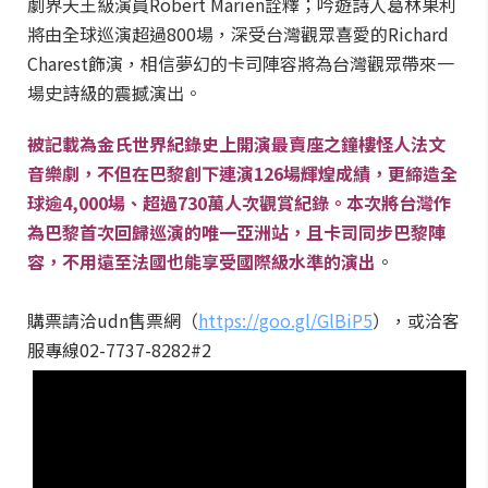
劇界天王級演員Robert Marien詮釋；吟遊詩人葛林果利
將由全球巡演超過800場，深受台灣觀眾喜愛的Richard
Charest飾演，相信夢幻的卡司陣容將為台灣觀眾帶來一
場史詩級的震撼演出。
被記載為金氏世界紀錄史上開演最賣座之鐘樓怪人法文
音樂劇，不但在巴黎創下連演126場輝煌成績，更締造全
球逾4,000場、超過730萬人次觀賞紀錄。本次將台灣作
為巴黎首次回歸巡演的唯一亞洲站，且卡司同步巴黎陣
容，不用遠至法國也能享受國際級水準的演出
。
購票請洽udn售票網（
https://goo.gl/GlBiP5
），或洽客
服專線02-7737-8282#2