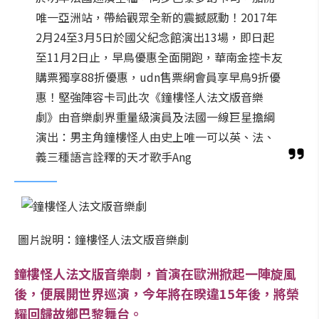
唯一亞洲站，帶給觀眾全新的震撼感動！2017年
2月24至3月5日於國父紀念館演出13場，即日起
至11月2日止，早鳥優惠全面開跑，華南金控卡友
購票獨享88折優惠，udn售票網會員享早鳥9折優
惠！堅強陣容卡司此次《鐘樓怪人法文版音樂
劇》由音樂劇界重量級演員及法國一線巨星擔綱
演出：男主角鐘樓怪人由史上唯一可以英、法、
義三種語言詮釋的天才歌手Ang
圖片說明：鐘樓怪人法文版音樂劇
鐘樓怪人法文版音樂劇，首演在歐洲掀起一陣旋風
後，便展開世界巡演，今年將在睽違15年後，將榮
耀回歸故鄉巴黎舞台。