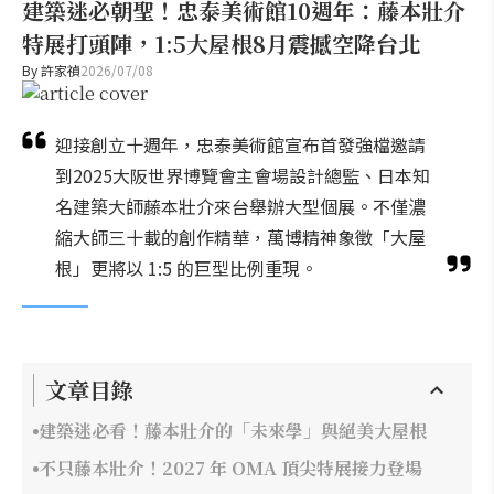
建築迷必朝聖！忠泰美術館10週年：藤本壯介
特展打頭陣，1:5大屋根8月震撼空降台北
By
許家禎
2026/07/08
迎接創立十週年，忠泰美術館宣布首發強檔邀請
到2025大阪世界博覽會主會場設計總監、日本知
名建築大師藤本壯介來台舉辦大型個展。不僅濃
縮大師三十載的創作精華，萬博精神象徵「大屋
根」更將以 1:5 的巨型比例重現。
文章目錄
建築迷必看！藤本壯介的「未來學」與絕美大屋根
不只藤本壯介！2027 年 OMA 頂尖特展接力登場