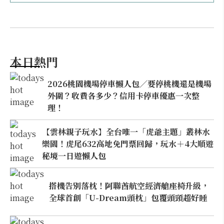
本日熱門
2026桃園機場停車懶人包／要停桃機還是機場
外圍？收費各多少？信用卡停車優惠一次整
理！
【雲林親子玩水】全台唯一「虎爺主題」叢林水
樂園！虎尾632高地免門票回歸，玩水＋4大順遊
秘境一日遊懶人包
搭機告別落枕！阿聯酋航空經濟艙座椅升級，
全球首創「U-Dream頭枕」包覆頭頸超好睡