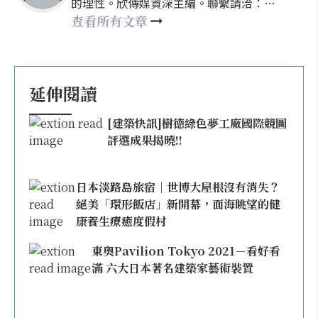
的理性。欣傳媒資深主編。聯繫請洽：
nellyhsu@xinmedia.com
查看所有文章
延伸閱讀
[建築快訊]樹德綠色夢工廠國際競圖
評選成果揭曉!!
日本淡路島旅宿｜世博大屋根沒有消失？
絕美「環形飯店」新開幕，面海眺望的健
康養生療癒度假村
東奧Pavilion Tokyo 2021－看好看
滿 六大日本著名建築家藝術裝置