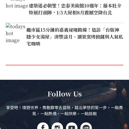
建築迷必朝聖！忠泰美術館10週年：藤本壯介
特展打頭陣，1:5大屋根8月震撼空降台北
離市區15分鐘的嘉義祕境路線！造訪「台版神
隱少女湯屋」清豐濤月、湖景窯烤披薩與人氣私
宅咖啡
Follow Us
享受吧！環遊世界，勇敢歸零去冒險，踏出夢想的第一步。一點勇
氣，一點熱情，一點快樂，一點挑戰