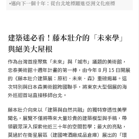
邁向下一個十年：從台北地標躍進亞洲文化座標
建築迷必看！藤本壯介的「未來學」
與絕美大屋根
作為台灣首座聚焦「未來」與「城市」議題的美術館，
忠泰美術館十週年計畫的第一棒，由今年 8 月 15 日開展
的《藤本壯介建築展：原初．未來．森》重磅揭幕。這
次特別與日本森美術館跨國聯手，將東京大型個展的海
外巡迴首站直接移師台北。
藤本壯介向來以「建築與自然共融」的獨特穿透性美學
聞名，展覽不僅將帶來大量珍貴的建築模型與手稿，帶
領觀眾深入探索他近三十年的空間哲學；最大的亮點，
莫過於在衛星展區（建國啤酒廠成品倉庫）展出的「環