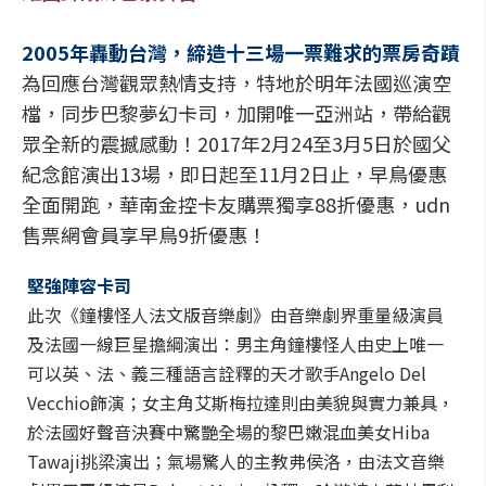
2005年轟動台灣，締造十三場一票難求的票房奇蹟
為回應台灣觀眾熱情支持，特地於明年法國巡演空
檔，同步巴黎夢幻卡司，加開唯一亞洲站，帶給觀
眾全新的震撼感動！2017年2月24至3月5日於國父
紀念館演出13場，即日起至11月2日止，早鳥優惠
全面開跑，華南金控卡友購票獨享88折優惠，udn
售票網會員享早鳥9折優惠！
堅強陣容卡司
此次《鐘樓怪人法文版音樂劇》由音樂劇界重量級演員
及法國一線巨星擔綱演出：男主角鐘樓怪人由史上唯一
可以英、法、義三種語言詮釋的天才歌手Angelo Del
Vecchio飾演；女主角艾斯梅拉達則由美貌與實力兼具，
於法國好聲音決賽中驚艷全場的黎巴嫩混血美女Hiba
Tawaji挑梁演出；氣場驚人的主教弗侯洛，由法文音樂