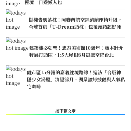
秘境一日遊懶人包
搭機告別落枕！阿聯酋航空經濟艙座椅升級，
全球首創「U-Dream頭枕」包覆頭頸超好睡
建築迷必朝聖！忠泰美術館10週年：藤本壯介
特展打頭陣，1:5大屋根8月震撼空降台北
離市區15分鐘的嘉義祕境路線！造訪「台版神
隱少女湯屋」清豐濤月、湖景窯烤披薩與人氣私
宅咖啡
接下篇文章