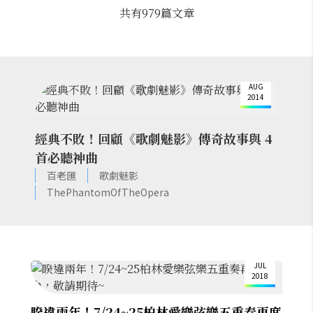
共有
979
篇文章
18
AUG
2014
經典不敗！回顧《歌劇魅影》傳奇故事與 4
首必聽神曲
百老匯
歌劇魅影
ThePhantomOfTheOpera
17
JUL
2018
睽違兩年！7/24~25柏林愛樂弦樂五重奏再度