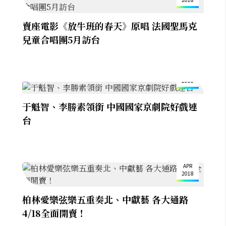
賣座電影《放牛班的春天》原唱 法國聖馬克
兒童合唱團5月訪台
23
APR
2018
于魁智、李勝素領銜 中國國家京劇院好戲連
台
23
APR
2018
柏林愛樂弦樂五重奏北、中獻藝 各大通路
4/18全面開賣！