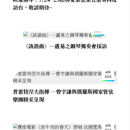
訪台，敬請期待~
2
MAY
2018
《詼諧曲》─盧易之鋼琴獨奏會採訪
23
APR
2018
普雷特涅夫指揮 ─曾宇謙與俄羅斯國家管弦
樂團精采呈現
23
APR
2018