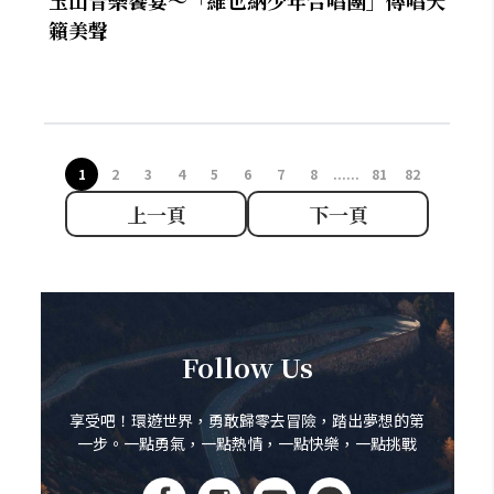
玉山音樂饗宴～「維也納少年合唱團」傳唱天
籟美聲
1
2
3
4
5
6
7
8
......
81
82
上一頁
下一頁
Follow Us
享受吧！環遊世界，勇敢歸零去冒險，踏出夢想的第
一步。一點勇氣，一點熱情，一點快樂，一點挑戰