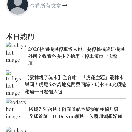
查看所有文章
本日熱門
2026桃園機場停車懶人包／要停桃機還是機場
外圍？收費各多少？信用卡停車優惠一次整
理！
【雲林親子玩水】全台唯一「虎爺主題」叢林水
樂園！虎尾632高地免門票回歸，玩水＋4大順遊
秘境一日遊懶人包
搭機告別落枕！阿聯酋航空經濟艙座椅升級，
全球首創「U-Dream頭枕」包覆頭頸超好睡