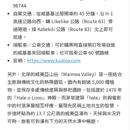
96744
自駕交通：從威基基出發開車約 45 分鐘。沿 H-1
高速公路向西，轉 Likelike 公路（Route 63）穿
過隧道，接 Kahekili 公路（Route 83）北上即可
抵達。
接駁車／公車交通：可於購票時直接預訂牧場自營
的威基基來回接駁車；也可搭乘公車 60 號路線
官網：
https://www.kualoa.com
另外，北岸的威美亞山谷（Waimea Valley）是一座結合
生態與傳統文化的熱帶園區，園內有超過 5,000 種植
物，並保存多處傳統建築與祭祀遺跡，包括建於 1470 年
的「Hale o Lono」神殿，而茅草建築「hale」則與電影
中的村落茅屋相互呼應，展現先民與土地共生的智慧 。
步道終點為約 13.7 公尺高的威美亞瀑布，天候與水況許
可時，旅客可到瀑布下方的天然水潭中暢遊。