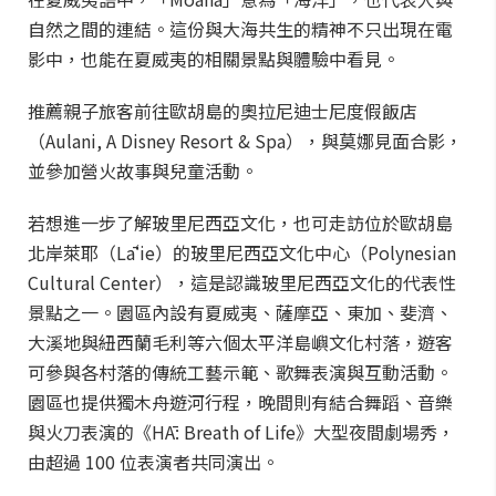
自然之間的連結。這份與大海共生的精神不只出現在電
影中，也能在夏威夷的相關景點與體驗中看見。
推薦親子旅客前往歐胡島的奧拉尼迪士尼度假飯店
（Aulani, A Disney Resort & Spa），與莫娜見面合影，
並參加營火故事與兒童活動。
若想進一步了解玻里尼西亞文化，也可走訪位於歐胡島
北岸萊耶（Lāʻie）的玻里尼西亞文化中心（Polynesian
Cultural Center），這是認識玻里尼西亞文化的代表性
景點之一。園區內設有夏威夷、薩摩亞、東加、斐濟、
大溪地與紐西蘭毛利等六個太平洋島嶼文化村落，遊客
可參與各村落的傳統工藝示範、歌舞表演與互動活動。
園區也提供獨木舟遊河行程，晚間則有結合舞蹈、音樂
與火刀表演的《HĀ: Breath of Life》大型夜間劇場秀，
由超過 100 位表演者共同演出。