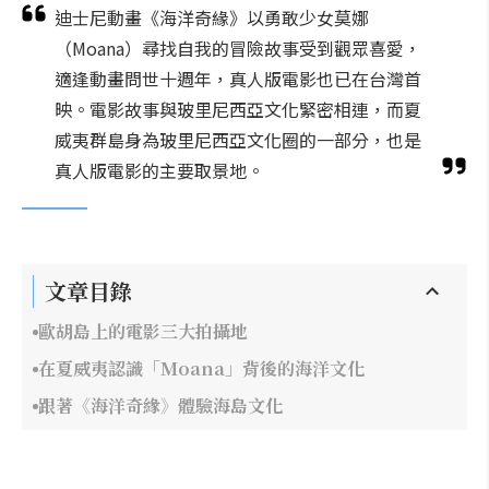
迪士尼動畫《海洋奇緣》以勇敢少女莫娜
（Moana）尋找自我的冒險故事受到觀眾喜愛，
適逢動畫問世十週年，真人版電影也已在台灣首
映。電影故事與玻里尼西亞文化緊密相連，而夏
威夷群島身為玻里尼西亞文化圈的一部分，也是
真人版電影的主要取景地。
文章目錄
歐胡島上的電影三大拍攝地
在夏威夷認識「Moana」背後的海洋文化
跟著《海洋奇緣》體驗海島文化