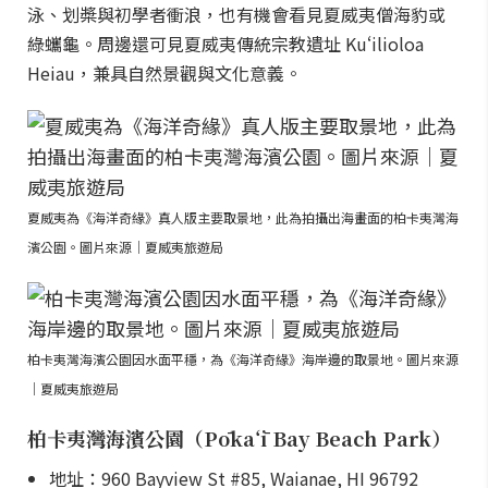
泳、划槳與初學者衝浪，也有機會看見夏威夷僧海豹或
綠蠵龜。周邊還可見夏威夷傳統宗教遺址 Kuʻilioloa
Heiau，兼具自然景觀與文化意義。
夏威夷為《海洋奇緣》真人版主要取景地，此為拍攝出海畫面的柏卡夷灣海
濱公園。圖片來源｜夏威夷旅遊局
柏卡夷灣海濱公園因水面平穩，為《海洋奇緣》海岸邊的取景地。圖片來源
｜夏威夷旅遊局
柏卡夷灣海濱公園（Pōkaʻī Bay Beach Park）
地址：960 Bayview St #85, Waianae, HI 96792