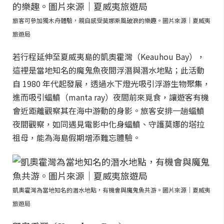
旅客可參加獨木舟體驗，親自感受莫娜乘風破浪的樂趣。圖片來源｜夏威夷
旅遊局
若行程延伸至夏威夷島的凱奧霍灣（Keauhou Bay），
這裡是當地知名的魔鬼魚夜間浮潛與潛水地點；此活動
自 1980 年代起發展，透過水下燈光吸引浮游生物聚集，
進而吸引蝠鱝（manta ray）夜間前來覓食，讓遊客有機
會近距離觀察其在海中游動的身影。旅客安排一趟蝠鱝
夜間觀察，如同遇見電影中化身蝠鱝、守護莫娜的塔拉
祖母，能為海島假期增添難忘體驗。
凱奧霍灣為當地知名的潛水地點，有機會與魔鬼魚共游。圖片來源｜夏威夷
旅遊局