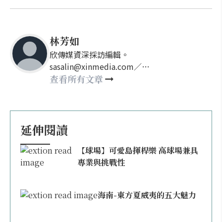
林芳如
欣傳媒資深採訪編輯。
sasalin@xinmedia.com／
happy21917@gmail.com
查看所有文章
延伸閱讀
【球場】可愛島揮桿樂 高球場兼具
專業與挑戰性
海南-東方夏威夷的五大魅力