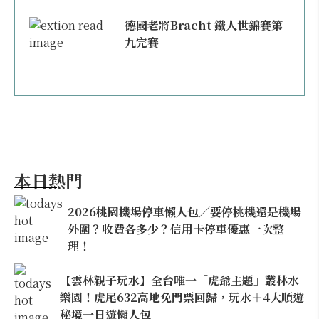
德國老將Bracht 鐵人世錦賽第
九完賽
本日熱門
2026桃園機場停車懶人包／要停桃機還是機場
外圍？收費各多少？信用卡停車優惠一次整
理！
【雲林親子玩水】全台唯一「虎爺主題」叢林水
樂園！虎尾632高地免門票回歸，玩水＋4大順遊
秘境一日遊懶人包