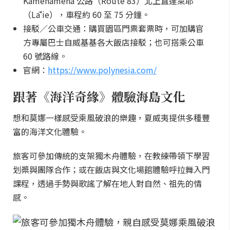
Kamehameha 公路（Route 83）北上直達萊耶
（Lāʻie），車程約 60 至 75 分鐘。
接駁／公車交通：購買園區門票套票時，可加購官
方專屬巴士自威基基各大飯店接駁；也可搭乘公車
60 號路線。
官網：
https://www.polynesia.com/
跟著《海洋奇緣》體驗海島文化
想和莫娜一樣感受乘風破浪的樂趣，夏威夷提供多種豐
富的海洋文化體驗。
旅客可參加傳統的支架獨木舟體驗，在教練帶領下學習
划槳與團隊合作；或在飯店與文化場館體驗呼拉舞入門
課程，透過手勢與歌謠了解在地人對自然、祖先的情
感。