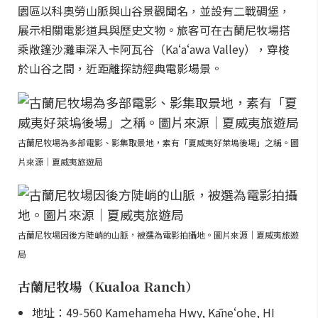
園區以科奧勞山脈與山谷景觀聞名，並設有二戰碉堡，
展示相關電影道具與歷史文物。旅客可在古蘭尼牧場搭
乘敞篷沙灘車深入卡阿瓦谷（Kaʻaʻawa Valley），穿梭
於山谷之間，近距離探訪經典電影場景。
古蘭尼牧場為多部電影、影集取景地，素有「夏威夷好萊塢後場」之稱。圖
片來源｜夏威夷旅遊局
古蘭尼牧場因後方陡峭的山脈，被選為電影拍攝地。圖片來源｜夏威夷旅遊
局
古蘭尼牧場（Kualoa Ranch）
地址：49-560 Kamehameha Hwy, Kāneʻohe, HI