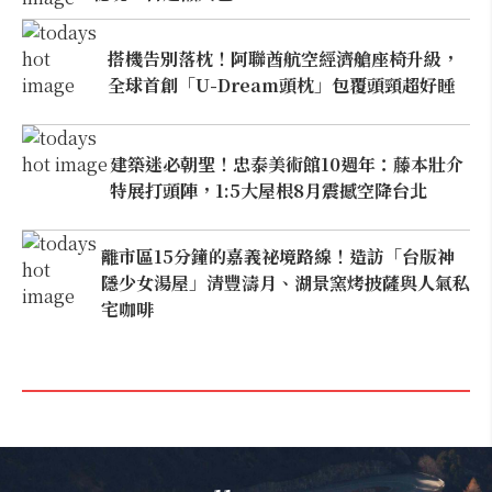
搭機告別落枕！阿聯酋航空經濟艙座椅升級，
全球首創「U-Dream頭枕」包覆頭頸超好睡
建築迷必朝聖！忠泰美術館10週年：藤本壯介
特展打頭陣，1:5大屋根8月震撼空降台北
離市區15分鐘的嘉義祕境路線！造訪「台版神
隱少女湯屋」清豐濤月、湖景窯烤披薩與人氣私
宅咖啡