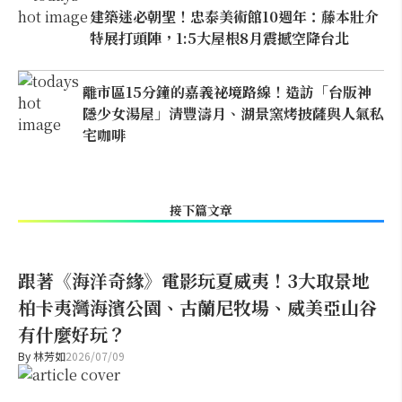
建築迷必朝聖！忠泰美術館10週年：藤本壯介
特展打頭陣，1:5大屋根8月震撼空降台北
離市區15分鐘的嘉義祕境路線！造訪「台版神
隱少女湯屋」清豐濤月、湖景窯烤披薩與人氣私
宅咖啡
接下篇文章
跟著《海洋奇緣》電影玩夏威夷！3大取景地
柏卡夷灣海濱公園、古蘭尼牧場、威美亞山谷
有什麼好玩？
By
林芳如
2026/07/09