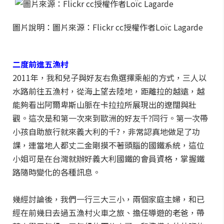
圖片說明：圖片來源：Flickr cc授權作者Loïc Lagarde
二度前進五漁村
2011年，我和兒子與好友右魚選擇乘船的方式，三人以
水路前往五漁村，從海上望去陸地，距離拉的越遠，越
能夠看出阿爾卑斯山脈在卡拉拉所展現出的遼闊與壯
觀。這次是和第一次來到歐洲的好友千?同行。第一次帶
小孩自助旅行就來義大利的千?，非常認真地做足了功
課，連當地人都丈二金剛摸不著頭腦的國鐵系統，這位
小姐可是在台灣就辦好義大利國鐵的會員資格，掌握鐵
路隨時變化的各種訊息。
幾經討論後，我們一行三大三小，兩個家庭主婦，和已
經在前幾日去過五漁村火車之旅、擔任導遊的老爸，帶