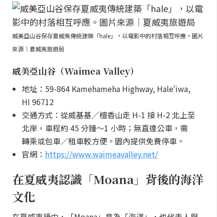
威美亞山谷保存夏威夷傳統建築「hale」，以電影中的村落相互呼應。圖片
來源｜夏威夷旅遊局
威美亞山谷（Waimea Valley）
地址：59-864 Kamehameha Highway, Haleʻiwa,
HI 96712
交通方式：從威基基／檀香山走 H-1 接 H-2 北上至
北岸，車程約 45 分鐘～1 小時；無直達公車，需
轉乘或包車／租車較方便。園內提供免費停車。
官網：
https://www.waimeavalley.net/
在夏威夷認識「Moana」背後的海洋
文化
在夏威夷語中，「Moana」意為「海洋」，也代表人與