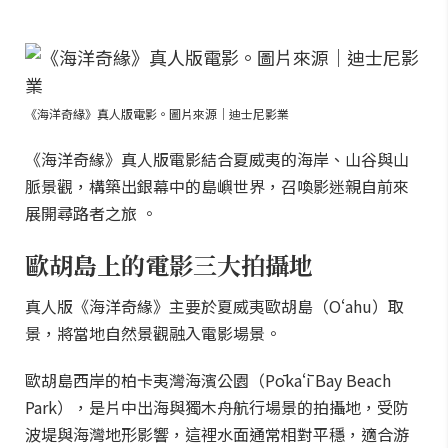
《海洋奇緣》真人版電影。圖片來源｜迪士尼影業
《海洋奇緣》真人版電影結合夏威夷的海岸、山谷與山
脈景觀，構築出銀幕中的島嶼世界，召喚影迷親自前來
展開尋路者之旅 。
歐胡島上的電影三大拍攝地
真人版《海洋奇緣》主要於夏威夷歐胡島（Oʻahu）取
景，將當地自然景觀融入電影場景。
歐胡島西岸的柏卡夷灣海濱公園（Pōkaʻī Bay Beach
Park），是片中出海與獨木舟航行場景的拍攝地，受防
波堤與海灣地形影響，這裡水面通常相對平穩，適合游