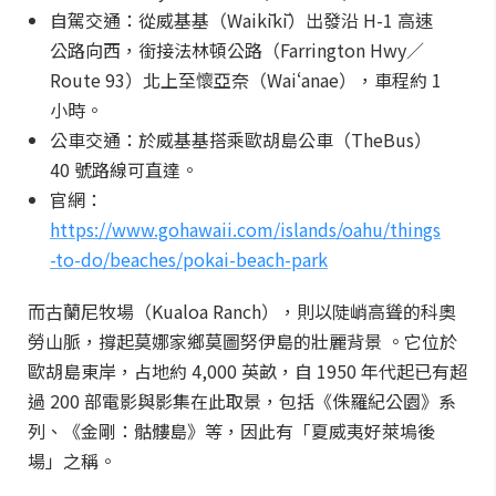
自駕交通：從威基基（Waikīkī）出發沿 H-1 高速
公路向西，銜接法林頓公路（Farrington Hwy／
Route 93）北上至懷亞奈（Waiʻanae），車程約 1
小時。
公車交通：於威基基搭乘歐胡島公車（TheBus）
40 號路線可直達。
官網：
https://www.gohawaii.com/islands/oahu/things
-to-do/beaches/pokai-beach-park
而古蘭尼牧場（Kualoa Ranch），則以陡峭高聳的科奧
勞山脈，撐起莫娜家鄉莫圖努伊島的壯麗背景 。它位於
歐胡島東岸，占地約 4,000 英畝，自 1950 年代起已有超
過 200 部電影與影集在此取景，包括《侏羅紀公園》系
列、《金剛：骷髏島》等，因此有「夏威夷好萊塢後
場」之稱。