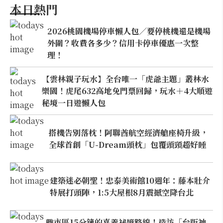
本日熱門
2026桃園機場停車懶人包／要停桃機還是機場
外圍？收費各多少？信用卡停車優惠一次整
理！
【雲林親子玩水】全台唯一「虎爺主題」叢林水
樂園！虎尾632高地免門票回歸，玩水＋4大順遊
秘境一日遊懶人包
搭機告別落枕！阿聯酋航空經濟艙座椅升級，
全球首創「U-Dream頭枕」包覆頭頸超好睡
建築迷必朝聖！忠泰美術館10週年：藤本壯介
特展打頭陣，1:5大屋根8月震撼空降台北
離市區15分鐘的嘉義祕境路線！造訪「台版神