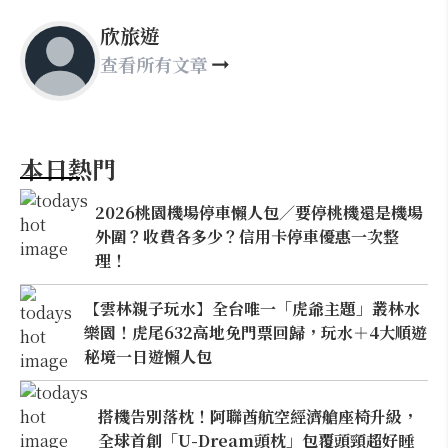
欣旅遊
查看所有文章
本日熱門
2026桃園機場停車懶人包／要停桃機還是機場
外圍？收費各多少？信用卡停車優惠一次整
理！
【雲林親子玩水】全台唯一「虎爺主題」叢林水
樂園！虎尾632高地免門票回歸，玩水＋4大順遊
秘境一日遊懶人包
搭機告別落枕！阿聯酋航空經濟艙座椅升級，
全球首創「U-Dream頭枕」包覆頭頸超好睡