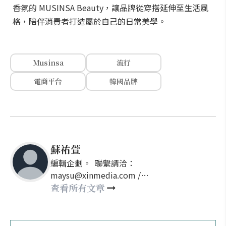
香氛的 MUSINSA Beauty，讓品牌從穿搭延伸至生活風
格，陪伴消費者打造屬於自己的日常美學。
Musinsa
流行
電商平台
韓國品牌
蘇祐萱
編輯企劃。 聯繫請洽：
maysu@xinmedia.com /
may860527@gmail.com
查看所有文章