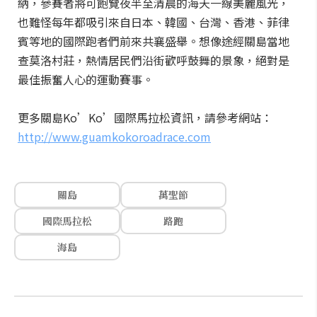
納，參賽者將可飽覽夜半至清晨的海天一線美麗風光，
也難怪每年都吸引來自日本、韓國、台灣、香港、菲律
賓等地的國際跑者們前來共襄盛舉。想像途經關島當地
查莫洛村莊，熱情居民們沿街歡呼鼓舞的景象，絕對是
最佳振奮人心的運動賽事。
更多關島Ko’Ko’國際馬拉松資訊，請參考網站：
http://www.guamkokoroadrace.com
關島
萬聖節
國際馬拉松
路跑
海島