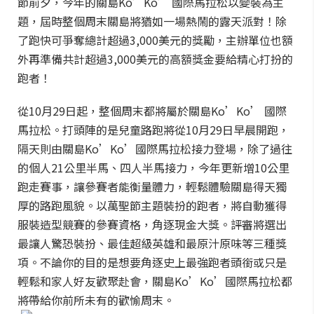
節前夕，今年的關島Ko’Ko’ 國際馬拉松以變裝為主
題，屆時整個周末關島將猶如一場熱鬧的露天派對！除
了跑快可爭奪總計超過3,000美元的獎勵，主辦單位也額
外再準備共計超過3,000美元的高額獎金要給精心打扮的
跑者！
從10月29日起，整個周末都將屬於關島Ko’Ko’ 國際
馬拉松。打頭陣的是兒童路跑將從10月29日早晨開跑，
隔天則由關島Ko’Ko’國際馬拉松接力登場，除了過往
的個人21公里半馬、四人半馬接力，今年更新增10公里
跑走賽事，讓參賽者能衡量體力，輕鬆體驗關島得天獨
厚的路跑風貌。以萬聖節主題裝扮的跑者，將自動獲得
服裝造型競賽的參賽資格，角逐現金大獎。評審將選出
最讓人驚恐裝扮、最佳超級英雄和最原汁原味等三種獎
項。不論你的目的是想要角逐史上最強跑者頭銜或只是
輕鬆和家人好友歡聚赴會，關島Ko’Ko’國際馬拉松都
將帶給你前所未有的歡愉周末。