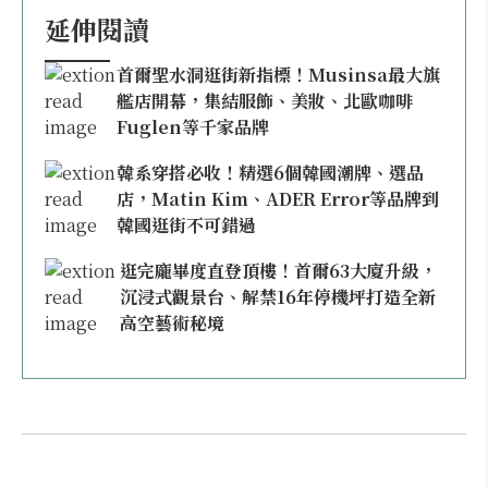
延伸閱讀
首爾聖水洞逛街新指標！Musinsa最大旗
艦店開幕，集結服飾、美妝、北歐咖啡
Fuglen等千家品牌
韓系穿搭必收！精選6個韓國潮牌、選品
店，Matin Kim、ADER Error等品牌到
韓國逛街不可錯過
逛完龐畢度直登頂樓！首爾63大廈升級，
沉浸式觀景台、解禁16年停機坪打造全新
高空藝術秘境