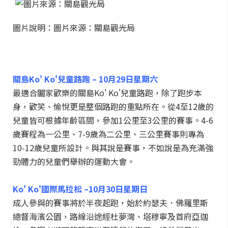
圖片說明：圖片來源：關島觀光局
關島
Ko' Ko'
兒童路跑
– 10
月
29
日星期六
最適合闔家歡樂的關島Ko' Ko'兒童路跑，除了跑步本
身，歡笑、愉悅更是整個路跑的重點所在。從4至12歲的
兒童皆可根據年齡區間，參加1公里至3公里的賽事。4-6
歲賽程為一公里、7-9歲為二公里、三公里賽事則專為
10-12歲兒童所設計。與其說是賽事，不如說是為充滿強
勁體力的兒童們舉辦的運動大會。
Ko' Ko'
國際馬拉松
–10
月
30
日星期日
成人參與的賽事將於半夜起跑，始於約瑟夫．佛羅里斯
總督海濱公園，路線沿途經杜夢灣、塔穆寧及首府亞迦