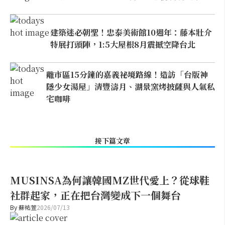
建築迷必朝聖！忠泰美術館10週年：藤本壯介
特展打頭陣，1:5大屋根8月震撼空降台北
離市區15分鐘的嘉義祕境路線！造訪「台版神
隱少女湯屋」清豐濤月、湖景窯烤披薩與人氣私
宅咖啡
接下篇文章
MUSINSA為何讓韓國MZ世代愛上？從球鞋
社群起家，正在把台灣變成下一個舞台
By
蘇祐萱
2026/07/13