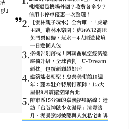
1
.
念活
桃機還是機場外圍？收費各多少？
g!」
信用卡停車優惠一次整理！
2
.
【雲林親子玩水】全台唯一「虎爺
主題」叢林水樂園！虎尾632高地
免門票回歸，玩水＋4大順遊秘境
一日遊懶人包
3
.
搭機告別落枕！阿聯酋航空經濟艙
座椅升級，全球首創「U-Dream
頭枕」包覆頭頸超好睡
4
.
建築迷必朝聖！忠泰美術館10週
年：藤本壯介特展打頭陣，1:5大
屋根8月震撼空降台北
5
.
離市區15分鐘的嘉義祕境路線！造
訪「台版神隱少女湯屋」清豐濤
月、湖景窯烤披薩與人氣私宅咖啡