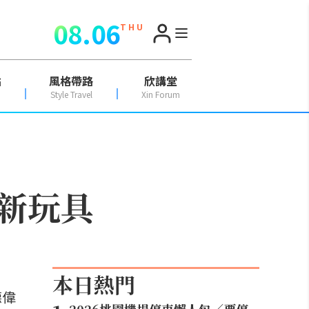
08.06
T H U
點
風格帶路
欣講堂
Style Travel
Xin Forum
新玩具
本日熱門
德偉