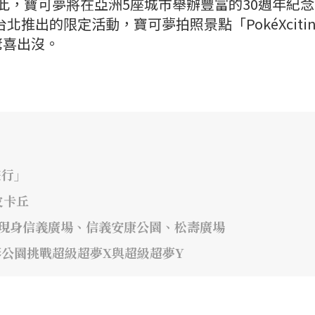
為此，寶可夢將在亞洲5座城市舉辦豐富的30週年紀
北推出的限定活動，寶可夢拍照景點「PokéXcitin
驚喜出沒。
遊行」
皮卡丘
!」 現身信義廣場、信義安康公園、松壽廣場
線形公園挑戰超級超夢X與超級超夢Y