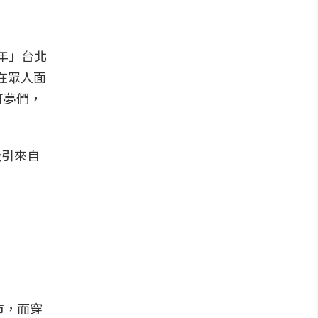
週年」台北
在眾人面
可夢們，
吸引來自
市，而穿