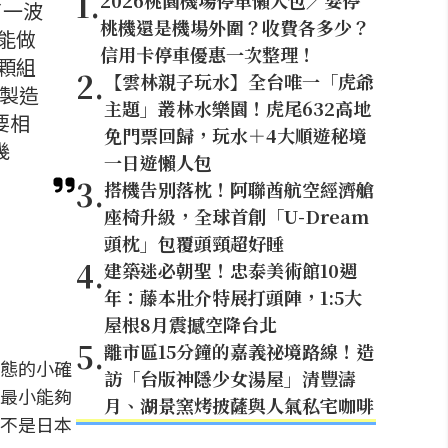
1
.
2026桃園機場停車懶人包／要停
了一波
桃機還是機場外圍？收費各多少？
能做
信用卡停車優惠一次整理！
顆組
2
.
【雲林親子玩水】全台唯一「虎爺
灣製造
主題」叢林水樂園！虎尾632高地
要相
免門票回歸，玩水＋4大順遊秘境
幾
一日遊懶人包
3
.
搭機告別落枕！阿聯酋航空經濟艙
座椅升級，全球首創「U-Dream
頭枕」包覆頭頸超好睡
4
.
建築迷必朝聖！忠泰美術館10週
年：藤本壯介特展打頭陣，1:5大
屋根8月震撼空降台北
5
.
離市區15分鐘的嘉義祕境路線！造
態的小確
訪「台版神隱少女湯屋」清豐濤
最小能夠
月、湖景窯烤披薩與人氣私宅咖啡
不是日本