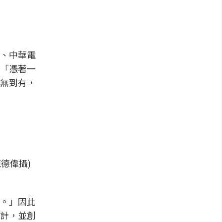
、中華電
「憑著一
無到有，
德偉攝)
。」因此
計，並創