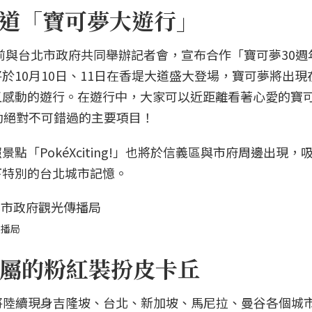
香堤大道「寶可夢大遊行」
夢公司日前與台北市政府共同舉辦記者會，宣布合作「寶可夢30
於10月10日、11日在香堤大道盛大登場，寶可夢將出現
又感動的遊行。在遊行中，大家可以近距離看著心愛的寶
動絕對不可錯過的主要項目！
「PokéXciting!」也將於信義區與市府周邊出現，
下特別的台北城市記憶。
傳播局
屬的粉紅裝扮皮卡丘
皮卡丘」將陸續現身吉隆坡、台北、新加坡、馬尼拉、曼谷各個城