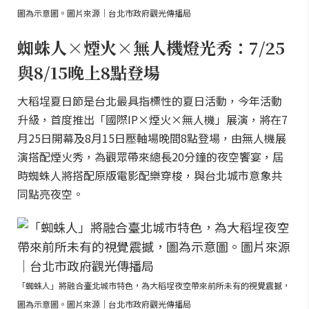
圖為示意圖。圖片來源｜台北市政府觀光傳播局
蜘蛛人×煙火×無人機燈光秀：7/25
與8/15晚上8點登場
大稻埕夏日節是台北最具指標性的夏日活動，今年活動
升級，首度推出「國際IP×煙火×無人機」展演，將在7
月25日開幕及8月15日壓軸場晚間8點登場，由無人機展
演搭配煙火秀，為觀眾帶來總長20分鐘的夜空饗宴，屆
時蜘蛛人將搭配原版電影配樂穿梭，與台北城市意象共
同點亮夜空。
「蜘蛛人」將融合臺北城市特色，為大稻埕夜空帶來前所未有的視覺震撼，
圖為示意圖。圖片來源｜台北市政府觀光傳播局