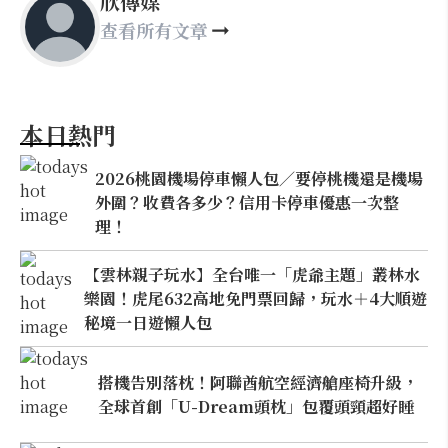
欣傳媒
查看所有文章
本日熱門
2026桃園機場停車懶人包／要停桃機還是機場
外圍？收費各多少？信用卡停車優惠一次整
理！
【雲林親子玩水】全台唯一「虎爺主題」叢林水
樂園！虎尾632高地免門票回歸，玩水＋4大順遊
秘境一日遊懶人包
搭機告別落枕！阿聯酋航空經濟艙座椅升級，
全球首創「U-Dream頭枕」包覆頭頸超好睡