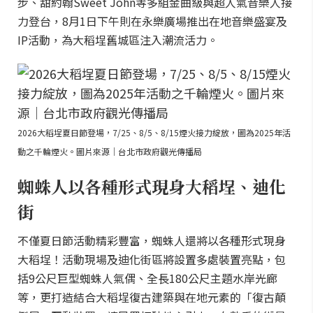
步、甜約翰Sweet John等多組金曲級與超人氣音樂人接
力登台，8月1日下午則在永樂廣場推出在地音樂盛宴及
IP活動，為大稻埕舊城區注入潮流活力。
2026大稻埕夏日節登場，7/25、8/5、8/15煙火接力綻放，圖為2025年活
動之千輪煙火。圖片來源｜台北市政府觀光傳播局
蜘蛛人以各種形式現身大稻埕、迪化
街
不僅夏日節活動精彩豐富，蜘蛛人還將以各種形式現身
大稻埕！活動現場及迪化街區將設置多處裝置亮點，包
括9公尺巨型蜘蛛人氣偶、全長180公尺主題水岸光廊
等，更打造結合大稻埕復古建築與在地元素的「復古顛