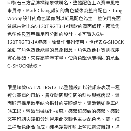
印製著三方品牌標誌象徵聯名，整體配色上以賽車風格
來貫穿，Mark Chang設計的角色塑像為藍白配色，Jung
Woong設計的角色塑像則以紅黑配色為主，並使用亮面
質感來對比GA-120TRGT3-1A錶款的霧面處理，兩款角
色塑像及盔甲採用可分離的設計，並可置入GA-
120TRGT3-1A腕錶，除當作陳列使用，也代表G-SHOCK
啟動了角色塑像能量的意象概念，角色塑像材質則採用
實心樹酯，來提高整體重量，使角色塑像能穩固的承載
G-SHOCK錶款。
限量錶款GA-120TRGT3-1A整體設計以雜訊來表現一種
近似賽車的風格，貫穿時間與空間的科技與速度感，錶
面顯示採用數字結合指針的雙顯設計，錶盤猶如機車的
煞車碟，營造出機械科技感，錶盤細節處的錶盤、錶殼
文字印刷與錶扣分別運用此次聯名主要配色黑、藍、紅
三種顏色組合而成，純黑錶帶印刷上藍紅電波雜訊，增