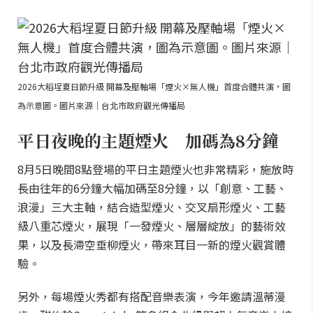
2026大稻埕夏日節升級 開幕及壓軸場「煙火×無人機」首度合體共演，圖
為示意圖。圖片來源｜台北市政府觀光傳播局
平日夜晚的主題煙火 加碼為8分鐘
8月5日晚間8點登場的平日主題煙火也非常精彩，施放時
長由往年的6分鐘大幅加碼至8分鐘，以「創意、工藝、
浪漫」三大主軸，結合造型煙火、交叉扇形煙火、工藝
級八重芯煙火，展現「一發煙火、層層綻放」的藝術效
果，以及長滯空垂柳煙火，帶來耳目一新的煙火觀賞體
驗。
另外，每場煙火秀都有搭配音樂表演，今年邀請溫蒂漫