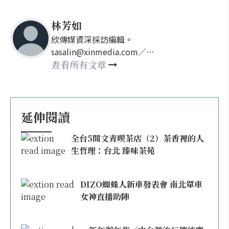
林芳如
欣傳媒資深採訪編輯。
sasalin@xinmedia.com／
happy21917@gmail.com
查看所有文章
延伸閱讀
全台5間文青喫茶店（2）茶香裡的人
生哲理：台北 臻味茶苑
DIZO蜘蛛人新車發表會 南北單車
女神直播助陣