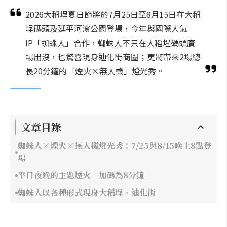
2026大稻埕夏日節將於7月25日至8月15日在大稻
埕碼頭及延平河濱公園登場，今年與國際人氣
IP「蜘蛛人」合作，蜘蛛人不只在大稻埕碼頭廣
場出沒，也驚喜現身迪化街商圈；更將帶來2場總
長20分鐘的「煙火×無人機」燈光秀。
文章目錄
蜘蛛人×煙火×無人機燈光秀：7/25與8/15晚上8點登
場
平日夜晚的主題煙火 加碼為8分鐘
蜘蛛人以各種形式現身大稻埕、迪化街