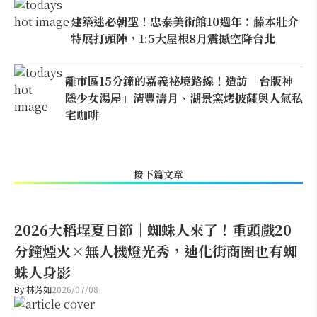
建築迷必朝聖！忠泰美術館10週年：藤本壯介
特展打頭陣，1:5大屋根8月震撼空降台北
離市區15分鐘的嘉義祕境路線！造訪「台版神
隱少女湯屋」清豐濤月、湖景窯烤披薩與人氣私
宅咖啡
接下篇文章
2026大稻埕夏日節｜蜘蛛人來了！重頭戲20
分鐘煙火×無人機燈光秀，迪化街商圈也有蜘
蛛人身影
By
林芳如
2026/07/08