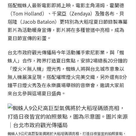
搭配蜘蛛人最新電影即將上映，電影主角湯姆．霍蘭德
（Tom Holland）、千黛亞（Zendaya）及雅各布．貝
塔隆（Jacob Batalon）更特別為大稻埕夏日節錄製專屬
影片為活動暖身宣傳，影片將在多種管道中亮相，成為
夏日節宣傳的彩蛋。
台北市政府觀光傳播局今年活動攜手索尼影業，與「蜘
蛛人」合作，跨界打造夏日焦點，安排2場總長20分鐘的
「煙火×無人機」燈光秀，蜘蛛人將與台北城市意象以
無人機展演呈現，搭配璀璨煙火完美交織，另外還有8分
鐘平日煙火秀及在永樂廣場舉辦的音樂會，邀請大家前
來台北參與這場夏日盛典。
蜘蛛人9公尺高巨型氣偶將於大稻埕碼頭亮相，打造日夜皆宜的拍照景點，