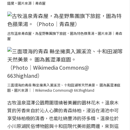
錯覺。圖片來源│青森屋
古牧溫泉青森屋，為星野集團旗下旅館，圖為特色蘋果湯。圖片來源│青森
屋
三面環海的青森 縣坐擁奧入瀨溪流、十和田湖等天然美景。 圖為舊澀澤庭
園。圖片來源││Wikimedia Commons@ 663highland
古牧溫泉澀澤公園周圍環繞著美麗的園林花木。溫泉木
質的芳香來自於沁人心脾的青森絲柏，浸浴在湯池中可
享受絲柏樹的清香，也能吐納豐沛的芬多精。溫泉位於
小川原湖民俗博物館與十和田現代美術館周邊，來到這