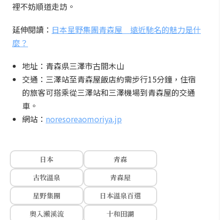
裡不妨順道走訪。
延伸閱讀：
日本星野集團青森屋 遠近馳名的魅力是什
麼？
地址：青森県三澤市古間木山
交通：三澤站至青森屋飯店約需步行15分鐘，住宿
的旅客可搭乘從三澤站和三澤機場到青森屋的交通
車。
網站：
noresoreaomoriya.jp
日本
青森
古牧溫泉
青森屋
星野集團
日本溫泉百選
奧入瀨溪流
十和田湖