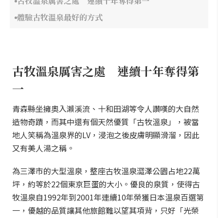
古牧溫泉厲害之處 連續十年奪得第一
體驗古牧溫泉最好的方式
古牧溫泉厲害之處 連續十年奪得第
一
青森縣坐擁奧入瀨溪流、十和田湖等令人讚嘆的大自然
造物奇蹟，而其中還有個天然優質「古牧溫泉」，被當
地人笑稱為溫泉界的LV，浸泡之後皮膚明顯滑溜，因此
又有美人湯之稱。
為三澤市的大型溫泉，整座古牧溫泉澀澤公園占地22萬
坪，約等於22個東京巨蛋的大小。優良的泉質，使得古
牧溫泉自1992年到2001年連續10年榮獲日本溫泉百選第
一，優越的品質讓其他旅館難以望其項背，只好「光榮