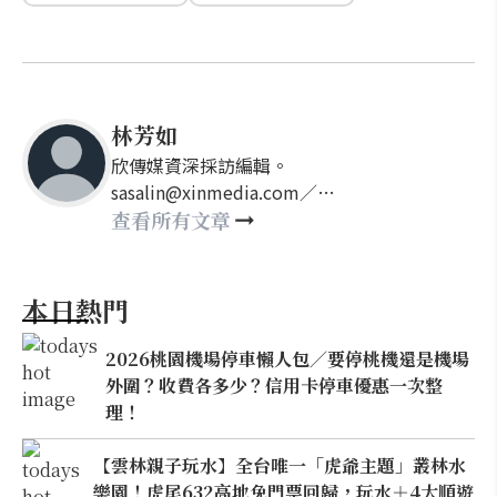
林芳如
欣傳媒資深採訪編輯。
sasalin@xinmedia.com／
happy21917@gmail.com
查看所有文章
本日熱門
2026桃園機場停車懶人包／要停桃機還是機場
外圍？收費各多少？信用卡停車優惠一次整
理！
【雲林親子玩水】全台唯一「虎爺主題」叢林水
樂園！虎尾632高地免門票回歸，玩水＋4大順遊