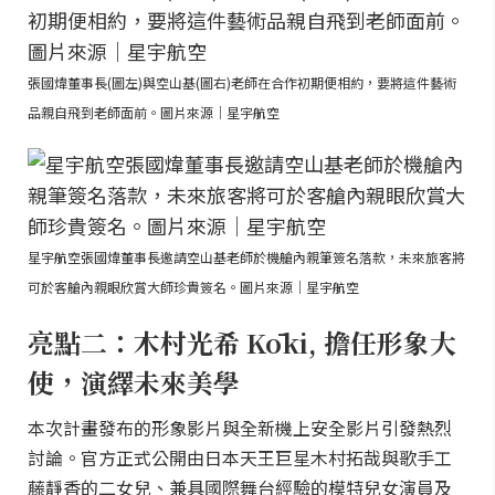
張國煒董事長(圖左)與空山基(圖右)老師在合作初期便相約，要將這件藝術
品親自飛到老師面前。圖片來源｜星宇航空
星宇航空張國煒董事長邀請空山基老師於機艙內親筆簽名落款，未來旅客將
可於客艙內親眼欣賞大師珍貴簽名。圖片來源｜星宇航空
亮點二：木村光希 Kōki, 擔任形象大
使，演繹未來美學
本次計畫發布的形象影片與全新機上安全影片引發熱烈
討論。官方正式公開由日本天王巨星木村拓哉與歌手工
藤靜香的二女兒、兼具國際舞台經驗的模特兒女演員及