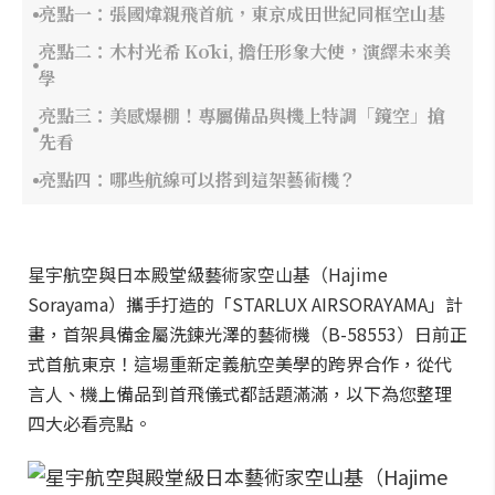
亮點一：張國煒親飛首航，東京成田世紀同框空山基
亮點二：木村光希 Kōki, 擔任形象大使，演繹未來美
學
亮點三：美感爆棚！專屬備品與機上特調「鏡空」搶
先看
亮點四：哪些航線可以搭到這架藝術機？
星宇航空與日本殿堂級藝術家空山基（Hajime
Sorayama）攜手打造的「STARLUX AIRSORAYAMA」計
畫，首架具備金屬洗鍊光澤的藝術機（B-58553）日前正
式首航東京！這場重新定義航空美學的跨界合作，從代
言人、機上備品到首飛儀式都話題滿滿，以下為您整理
四大必看亮點。