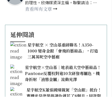
的理性。欣傳媒資深主編。聯繫請洽：
nellyhsu@xinmedia.com
查看所有文章
延伸閱讀
星宇航空 × 空山基重磅聯名！A350-
1000 變身金銀「會飛的藝術品」，打造
三萬英呎空中藝廊
星宇航空×空山基｜地表最大空中藝術品！
Pantone反覆校對逾10次研發專屬色，機
身折射「液態金屬」流動光澤
星宇航空K董張國煒親駕「空山銀」抵台！
實機光是塗裝與調色就花了8個月，同款限
量模型上架即秒殺