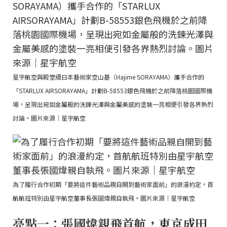
星宇航空與殿堂級日本藝術家空山基（Hajime SORAYAMA）攜手合作的
「STARLUX AIRSORAYAMA」計劃B-58553銀色飛機於之前降落桃園國際機
場，呈現出宛如金屬般的洗鍊光澤與金屬美感的塗裝一亮相便引發各界熱烈
討論。圖片來源｜星宇航空
為了履行合作初期「要將這件藝術品親自開到藝術家面前」的浪漫約定，首
航航班特別由星宇航空董事長張國煒親自執飛。圖片來源｜星宇航空
亮點一：張國煒親飛首航，東京成田