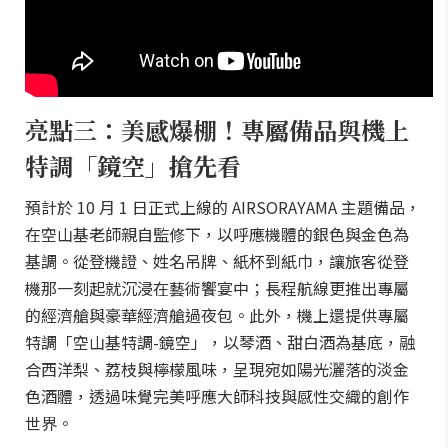
亮點三：美感爆棚！專屬備品與機上
特調「鏡空」搶先看
預計於 10 月 1 日正式上線的 AIRSORAYAMA 主題備品，
在空山基老師親自監修下，以呼應機體的銀色與金色為
基調。從登機證、姓名吊牌、紙杯到紙巾，讓旅客從登
機那一刻起就沉浸在藝術饗宴中；長程航線更推出專屬
的經濟艙與豪華經濟艙過夜包。此外，機上還提供專屬
特調「空山基特調-鏡空」，以琴酒、甜白酒為基底，融
合西洋梨、荔枝與檸檬風味，呈現宛如陽光灑落的淡金
色酒體，透過味覺完美呼應大師科技與感性交織的創作
世界。