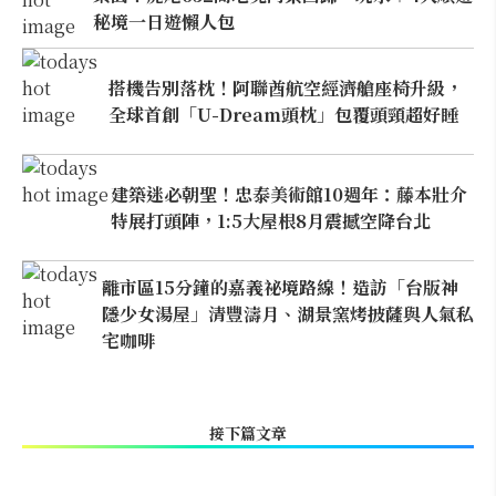
秘境一日遊懶人包
搭機告別落枕！阿聯酋航空經濟艙座椅升級，
全球首創「U-Dream頭枕」包覆頭頸超好睡
建築迷必朝聖！忠泰美術館10週年：藤本壯介
特展打頭陣，1:5大屋根8月震撼空降台北
離市區15分鐘的嘉義祕境路線！造訪「台版神
隱少女湯屋」清豐濤月、湖景窯烤披薩與人氣私
宅咖啡
接下篇文章