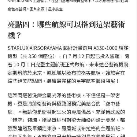
AIRSORAYAMA 主題備品，在空山基老師親自監修下，以呼應機體的銀色與
金色為基調。圖片來源｜星宇航空
亮點四：哪些航線可以搭到這架藝術
機？
STARLUX AIRSORAYAMA 藝術計畫選用 A350-1000 旗艦
機型（共 350 個座位），自 7 月 12 日起已投入營運，隨
著 10 月 1 日完整主題航班正式啟航，未來這台藝術機將
定期飛航於東京、鳳凰城以及布拉格等航線，讓旅客在
這些絕美航點間，體驗最完整的星宇航空藝術特展！
這架閃耀著洗鍊金屬光澤的藝術機，不僅僅是一架客
機，更是將前衛藝術與極致服務完美結合的「空中藝
廊」。無論你是衝著超生火的專屬備品、充滿儀式感的
「鏡空」特調，還是單純想朝聖大師級的設計美學，都
強烈建議及早鎖定東京、鳳凰城或布拉格的主題航班。
今年下半年，不妨為自己安排一趟別具意義的飛行，親