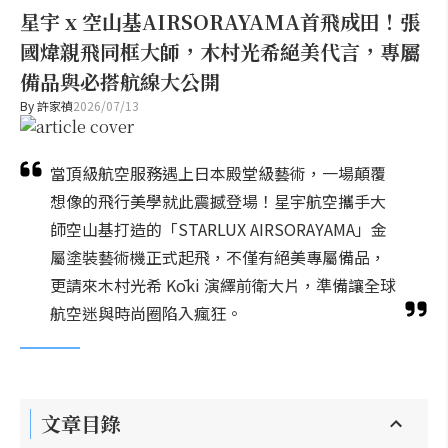
星宇 x 空山基AIRSORAYAMA首飛成田！張
國煒親飛同框大師，木村光希絕美代言，專屬
備品與必搭航線大公開
By
許家禎
2026/07/13
當頂級航空服務遇上日本殿堂級藝術，一場顛覆
想像的飛行美學就此震撼登場！星宇航空攜手大
師空山基打造的「STARLUX AIRSORAYAMA」金
屬塗裝藝術機正式起飛，不僅有絕美專屬備品，
更請來木村光希 Kōki 演繹前衛大片，準備讓全球
航空迷與時尚圈陷入瘋狂。
文章目錄