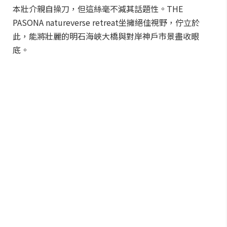
本壯介親自操刀，但這絲毫不減其話題性。THE
PASONA natureverse retreat坐擁絕佳視野，佇立於
此，能將壯麗的明石海峽大橋與對岸神戶市景盡收眼
底。