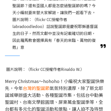
聖誕節？還有歪國人都是怎麼過聖誕節的嗎？今
天小編就要來替大家解謎，讓我們一起看下去。
圖片說明：（flickr CC授權作者
labradoodledoo）話說聖誕節是慶祝耶穌基督誕
生的日子，然而文獻中並沒有記載確切的日期，
因此羅馬教會選擇具有「春天的來臨、萬物的復
甦」意
圖片說明：（flickr CC授權作者Rinaldo W.）
Merry Christmas～hohoho！小編祝大家聖誕快樂
先，今年
台灣的聖誕節
氣氛特別濃厚，除了新北耶
誕城舉辦盛大活動、各種聖誕市集，包括台中勤美
聖誕村、台南文學館圓環、屏東萬金聖誕季等，全
台都有多元化的聖誕活動和景點，讓人迫不及待想