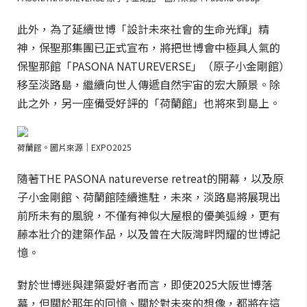
此外，為了延續世博「設計未來社會的生命光輝」精
神，保聖那集團已正式宣布，將把世博會中極具人氣的
保聖那館「PASONA NATUREVERSE」（原子小金剛館）
移至淡路島，繼續向世人傳遞自然宇宙的宏大願景。除
此之外，另一座備受好評的「荷蘭館」也將來到島上。
荷蘭館。圖片來源｜EXPO2025
隨著THE PASONA natureverse retreat的開幕，以及原
子小金剛館、荷蘭館陸續進駐，未來，淡路島將展現出
前所未有的風貌，不僅有神似大屋根的優美弧線，更有
藤本壯介的建築作品，以及曾在大阪灣畔閃耀的世博記
憶。
對於世博迷與建築愛好者而言，即使2025大阪世博落
幕，但關於那年的回憶、關於對未來的想像，都將在這