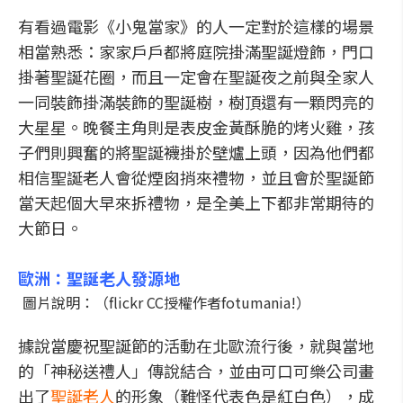
有看過電影《小鬼當家》的人一定對於這樣的場景
相當熟悉：家家戶戶都將庭院掛滿聖誕燈飾，門口
掛著聖誕花圈，而且一定會在聖誕夜之前與全家人
一同裝飾掛滿裝飾的聖誕樹，樹頂還有一顆閃亮的
大星星。晚餐主角則是表皮金黃酥脆的烤火雞，孩
子們則興奮的將聖誕襪掛於壁爐上頭，因為他們都
相信聖誕老人會從煙囪捎來禮物，並且會於聖誕節
當天起個大早來拆禮物，是全美上下都非常期待的
大節日。
歐洲：聖誕老人發源地
圖片說明：（flickr CC授權作者fotumania!）
據說當慶祝聖誕節的活動在北歐流行後，就與當地
的「神秘送禮人」傳說結合，並由可口可樂公司畫
出了
聖誕老人
的形象（難怪代表色是紅白色），成