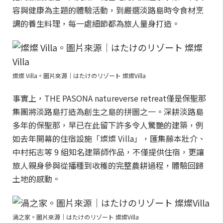
容與健康為主題的體驗活動，到嚴選淡路島時令食材烹
調的養生料理，每一處細節都為旅人量身打造。
燦燦 Villa。圖片來源｜はたけのリゾート 燦燦Villa
事實上，THE PASONA natureverse retreat僅是保聖那
集團將淡路島打造為創生之島的拼圖之一。深耕淡路島
多年的保聖那，早已在此留下許多令人驚艷的建築，例
如去年開幕的住宿設施「燦燦 Villa」，匯集藤本壯介、
中村拓志等 9 組知名建築師作品，不僅提供住宿，更讓
旅人親身參與從播種到收穫的完整農耕過程，體驗回歸
土地的感動。
渦之家。圖片來源｜はたけのリゾート 燦燦Villa