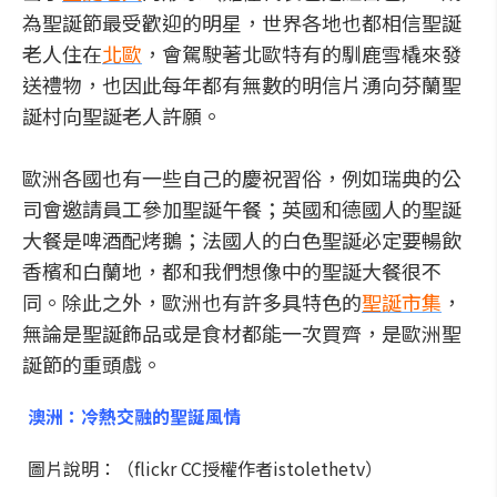
為聖誕節最受歡迎的明星，世界各地也都相信聖誕
老人住在
北歐
，會駕駛著北歐特有的馴鹿雪橇來發
送禮物，也因此每年都有無數的明信片湧向芬蘭聖
誕村向聖誕老人許願。
歐洲各國也有一些自己的慶祝習俗，例如瑞典的公
司會邀請員工參加聖誕午餐；英國和德國人的聖誕
大餐是啤酒配烤鵝；法國人的白色聖誕必定要暢飲
香檳和白蘭地，都和我們想像中的聖誕大餐很不
同。除此之外，歐洲也有許多具特色的
聖誕市集
，
無論是聖誕飾品或是食材都能一次買齊，是歐洲聖
誕節的重頭戲。
澳洲：冷熱交融的聖誕風情
圖片說明：（flickr CC授權作者istolethetv）