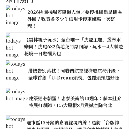
2026桃園機場停車懶人包／要停桃機還是機場
外圍？收費各多少？信用卡停車優惠一次整
理！
【雲林親子玩水】全台唯一「虎爺主題」叢林水
樂園！虎尾632高地免門票回歸，玩水＋4大順遊
秘境一日遊懶人包
搭機告別落枕！阿聯酋航空經濟艙座椅升級，
全球首創「U-Dream頭枕」包覆頭頸超好睡
建築迷必朝聖！忠泰美術館10週年：藤本壯介
特展打頭陣，1:5大屋根8月震撼空降台北
離市區15分鐘的嘉義祕境路線！造訪「台版神