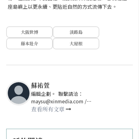
座島嶼上以更永續、更貼近自然的方式流傳下去。
大阪世博
淡路島
藤本壯介
大屋根
蘇祐萱
編輯企劃。 聯繫請洽：
maysu@xinmedia.com /
may860527@gmail.com
查看所有文章