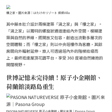
樓之家。圖片來源｜はたけのリゾート 燦燦Villa
其中藤本壯介設計兩棟建築「渦之家」與「樓之家」。
「渦之家」以獨特的螺旋狀通道連結內外空間，模糊建
築與自然的界線，既開放又包容，創造出流動多層次的
空間體驗；而「樓之家」則以中央塔樓作為客廳，其餘
房間向外輻射延伸，旅人可透過塔內外的階梯拾級而
上，最終抵達屋頂花園平台，享受 360 度被自然擁抱的
開闊視野。
世博記憶未完待續！原子小金剛館、
荷蘭館淡路島重生
PASONA NATUREVERSE 原子小金剛館。圖片來源｜Pasona Group