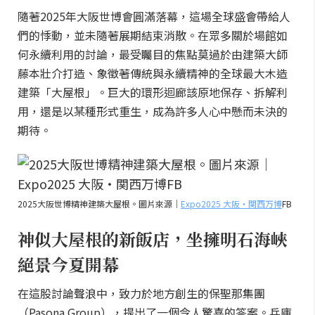
隨著2025年大阪世博會圓滿落幕，這場全球盛會帶給人
們的悸動，並未隨著展期結束消散。在眾多關於場館如
何永續利用的討論，最受矚目的焦點莫過於由建築大師
藤本壯介打造、象徵著傳統與永續精神的全球最大木造
建築「大屋根」。巨大的環形迴廊該原地保存、拆解利
用，還是以某種形式重生，成為許多人心中懸而未決的
期待。
2025大阪世博精神建築大屋根。圖片來源｜
Expo2025 大阪・関西万博
FB
神似大屋根的新飯店，坐擁明石海峽
絕景今夏開幕
在這股討論聲浪中，致力於地方創生的保聖那集團
（Pasona Group），提出了一個令人驚喜的答案。兵庫