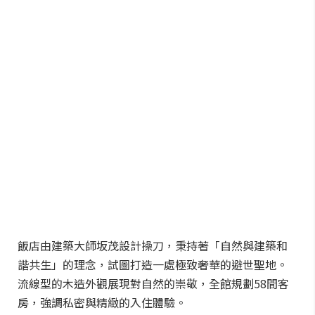
飯店由建築大師坂茂設計操刀，秉持著「自然與建築和
諧共生」的理念，試圖打造一處極致奢華的避世聖地。
流線型的木造外觀展現對自然的崇敬，全館規劃58間客
房，強調私密與精緻的入住體驗。