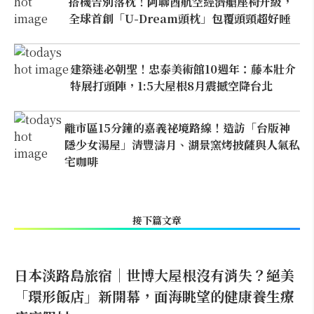
搭機告別落枕！阿聯酋航空經濟艙座椅升級，
全球首創「U-Dream頭枕」包覆頭頸超好睡
建築迷必朝聖！忠泰美術館10週年：藤本壯介
特展打頭陣，1:5大屋根8月震撼空降台北
離市區15分鐘的嘉義祕境路線！造訪「台版神
隱少女湯屋」清豐濤月、湖景窯烤披薩與人氣私
宅咖啡
接下篇文章
日本淡路島旅宿｜世博大屋根沒有消失？絕美
「環形飯店」新開幕，面海眺望的健康養生療