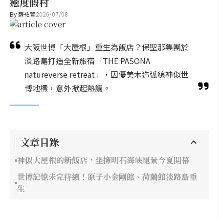
癒度假村
By
蘇祐萱
2026/07/08
大阪世博「大屋根」重生為飯店？保聖那集團於
淡路島打造全新旅宿「THE PASONA
natureverse retreat」，因優美木造弧線神似世
博地標，意外掀起熱議。
文章目錄
神似大屋根的新飯店，坐擁明石海峽絕景今夏開幕
世博記憶未完待續！原子小金剛館、荷蘭館淡路島重
生