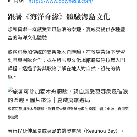
官網：
https://www.polynesia.com/
跟著《海洋奇緣》體驗海島文化
想和莫娜一樣感受乘風破浪的樂趣，夏威夷提供多種豐
富的海洋文化體驗。
旅客可參加傳統的支架獨木舟體驗，在教練帶領下學習
划槳與團隊合作；或在飯店與文化場館體驗呼拉舞入門
課程，透過手勢與歌謠了解在地人對自然、祖先的情
感。
旅客可參加獨木舟體驗，親自感受莫娜乘風破浪的樂趣。圖片來源｜夏威夷
旅遊局
若行程延伸至夏威夷島的凱奧霍灣（Keauhou Bay），