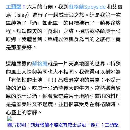
工頭堅
：
六月的時候，我到
蘇格蘭Speyside
和艾雷
島（Islay）進行了一趟威士忌之旅。這是我第一次
單純為了「酒」如此單一的目標進行了一趟長途旅
程。短短四天的「食源」之旅，探訪蘇格蘭威士忌
原鄉，我體會到：單純以酒與食為目的之旅行，竟
是那麼美好。
遠離塵囂的
蘇格蘭
就是一片天高地闊的世界，特殊
的風土人情與英國也大不相同。我覺得可以稱她為
「有個性的土地」吧！品嚐過當地的美食：不受汙
染的鮭魚、吃威士忌酒渣長大的牛肉、當然還有醇
厚的威士忌酒，你會驚奇這片土地所孕育出的料理
是這麼美味又不過度，並且很享受身在蘇格蘭時，
心靈上的寧靜。
圖片說明：到蘇格蘭不能沒有威士忌酒。照片：工頭堅