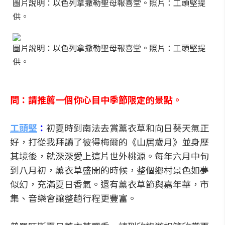
圖片說明：以色列拿撒勒聖母報喜堂。照片：工頭堅提
供。
圖片說明：以色列拿撒勒聖母報喜堂。照片：工頭堅提
供。
問：請推薦一個你心目中季節限定的景點。
工頭堅
：
初夏時到南法去賞薰衣草和向日葵天氣正
好，打從我拜讀了彼得梅爾的《山居歲月》並身歷
其境後，就深深愛上這片世外桃源。每年六月中旬
到八月初，薰衣草盛開的時候，整個鄉村景色如夢
似幻，充滿夏日香氣。還有薰衣草節與嘉年華，市
集、音樂會讓整趟行程更豐富。