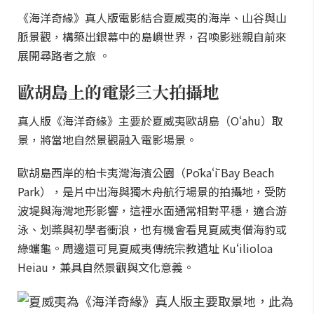
《海洋奇緣》真人版電影結合夏威夷的海岸、山谷與山
脈景觀，構築出銀幕中的島嶼世界，召喚影迷親自前來
展開尋路者之旅 。
歐胡島上的電影三大拍攝地
真人版《海洋奇緣》主要於夏威夷歐胡島（Oʻahu）取
景，將當地自然景觀融入電影場景。
歐胡島西岸的柏卡夷灣海濱公園（Pōkaʻī Bay Beach
Park），是片中出海與獨木舟航行場景的拍攝地，受防
波堤與海灣地形影響，這裡水面通常相對平穩，適合游
泳、划槳與初學者衝浪，也有機會看見夏威夷僧海豹或
綠蠵龜。周邊還可見夏威夷傳統宗教遺址 Kuʻilioloa
Heiau，兼具自然景觀與文化意義。