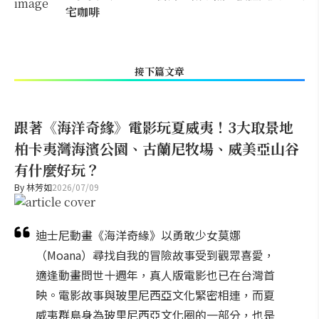
宅咖啡
接下篇文章
跟著《海洋奇緣》電影玩夏威夷！3大取景地
柏卡夷灣海濱公園、古蘭尼牧場、威美亞山谷
有什麼好玩？
By
林芳如
2026/07/09
迪士尼動畫《海洋奇緣》以勇敢少女莫娜
（Moana）尋找自我的冒險故事受到觀眾喜愛，
適逢動畫問世十週年，真人版電影也已在台灣首
映。電影故事與玻里尼西亞文化緊密相連，而夏
威夷群島身為玻里尼西亞文化圈的一部分，也是