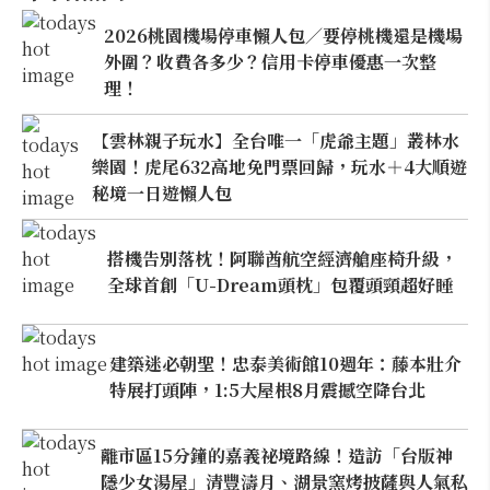
2026桃園機場停車懶人包／要停桃機還是機場
外圍？收費各多少？信用卡停車優惠一次整
理！
【雲林親子玩水】全台唯一「虎爺主題」叢林水
樂園！虎尾632高地免門票回歸，玩水＋4大順遊
秘境一日遊懶人包
搭機告別落枕！阿聯酋航空經濟艙座椅升級，
全球首創「U-Dream頭枕」包覆頭頸超好睡
建築迷必朝聖！忠泰美術館10週年：藤本壯介
特展打頭陣，1:5大屋根8月震撼空降台北
離市區15分鐘的嘉義祕境路線！造訪「台版神
隱少女湯屋」清豐濤月、湖景窯烤披薩與人氣私