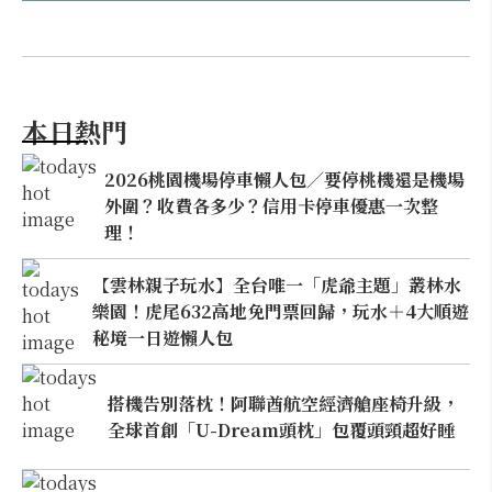
本日熱門
2026桃園機場停車懶人包／要停桃機還是機場
外圍？收費各多少？信用卡停車優惠一次整
理！
【雲林親子玩水】全台唯一「虎爺主題」叢林水
樂園！虎尾632高地免門票回歸，玩水＋4大順遊
秘境一日遊懶人包
搭機告別落枕！阿聯酋航空經濟艙座椅升級，
全球首創「U-Dream頭枕」包覆頭頸超好睡