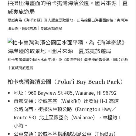
夏威夷為《海洋奇緣》真人版主要取景地，此為拍攝出海畫面的柏卡夷灣海
濱公園。圖片來源｜夏威夷旅遊局
柏卡夷灣海濱公園因水面平穩，為《海洋奇緣》海岸邊的取景地。圖片來源
｜夏威夷旅遊局
柏卡夷灣海濱公園（Pōkaʻī Bay Beach Park）
地址：960 Bayview St #85, Waianae, HI 96792
自駕交通：從威基基（Waikīkī）出發沿 H-1 高速
公路向西，銜接法林頓公路（Farrington Hwy／
Route 93）北上至懷亞奈（Waiʻanae），車程約 1
小時。
公車交通：於威基基搭乘歐胡島公車（TheBus）