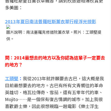
普羅旺斯夏日薰衣草飄香，請到欣旅遊相簿欣賞更
多美圖：
2013年夏日南法普羅旺斯薰衣草行程浮光掠影
圖片說明：南法塞羅克修道院薰衣草。照片：工頭堅提
供。
問：2014最想去的地方以及你認為這輩子一定要去
的地方？
工頭堅
：
我從2013年就許願要去古巴，這大概是我
目前最想要去的地方。古巴有所有文青嚮往的革命
英雄切．格瓦拉傳奇、雪茄，還有五零年代的車、
Mojito……是一個保有復古情調的城市。加上我很
喜歡爵士樂，因此很想親臨一趟電影《樂士浮生