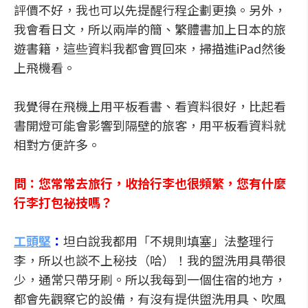
評價不好，我也可以先提醒行程企劃更換。另外，
我會看日文，所以兩岸的簡、繁體書加上日本的旅
遊書籍，這些資料我都會買回來，掃描進iPad然後
上飛機看。
我覺得在飛機上用平板看書、看資料很好，比起看
書開燈可能會影響到隔壁的旅客，用平板看資料就
相對方便許多。
問：您常常去旅行，收拾行李也很頻繁，您有什麼
行李打包祕技嗎？
工頭堅
：
坦白說我都用「不規則填塞」法整理行
李，所以也談不上秘技（哈）！我的盥洗用具帶很
少，通常只帶牙刷。所以我每到一個住宿的地方，
都會先觀察它的設備，有沒有提供盥洗用具、吹風