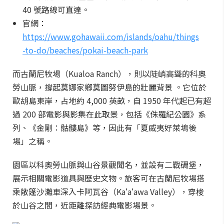
40 號路線可直達。
官網：
https://www.gohawaii.com/islands/oahu/things
-to-do/beaches/pokai-beach-park
而古蘭尼牧場（Kualoa Ranch），則以陡峭高聳的科奧
勞山脈，撐起莫娜家鄉莫圖努伊島的壯麗背景 。它位於
歐胡島東岸，占地約 4,000 英畝，自 1950 年代起已有超
過 200 部電影與影集在此取景，包括《侏羅紀公園》系
列、《金剛：骷髏島》等，因此有「夏威夷好萊塢後
場」之稱。
園區以科奧勞山脈與山谷景觀聞名，並設有二戰碉堡，
展示相關電影道具與歷史文物。旅客可在古蘭尼牧場搭
乘敞篷沙灘車深入卡阿瓦谷（Kaʻaʻawa Valley），穿梭
於山谷之間，近距離探訪經典電影場景。