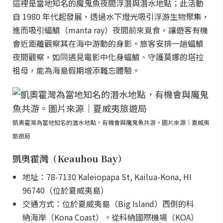
這裡是當地知名的魔鬼魚夜間浮潛與潛水地點；此活動
自 1980 年代起發展，透過水下燈光吸引浮游生物聚集，
進而吸引蝠鱝（manta ray）夜間前來覓食，讓遊客有機
會近距離觀察其在海中游動的身影。旅客安排一趟蝠鱝
夜間觀察，如同遇見電影中化身蝠鱝、守護莫娜的塔拉
祖母，能為海島假期增添難忘體驗。
凱奧霍灣為當地知名的潛水地點，有機會與魔鬼魚共游。圖片來源｜夏威夷
旅遊局
凱奧霍灣（Keauhou Bay）
地址：78-7130 Kaleiopapa St, Kailua-Kona, HI
96740（位於夏威夷島）
交通方式：位於夏威夷島（Big Island）西側的科
納海岸（Kona Coast）。從科納國際機場（KOA）