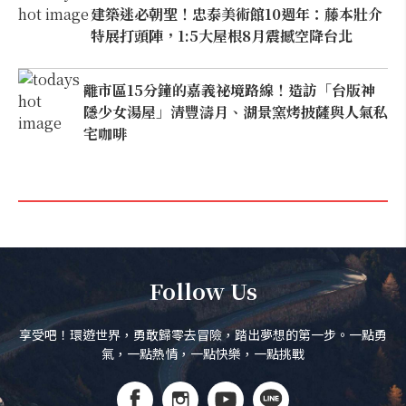
建築迷必朝聖！忠泰美術館10週年：藤本壯介
特展打頭陣，1:5大屋根8月震撼空降台北
離市區15分鐘的嘉義祕境路線！造訪「台版神
隱少女湯屋」清豐濤月、湖景窯烤披薩與人氣私
宅咖啡
Follow Us
享受吧！環遊世界，勇敢歸零去冒險，踏出夢想的第一步。一點勇
氣，一點熱情，一點快樂，一點挑戰