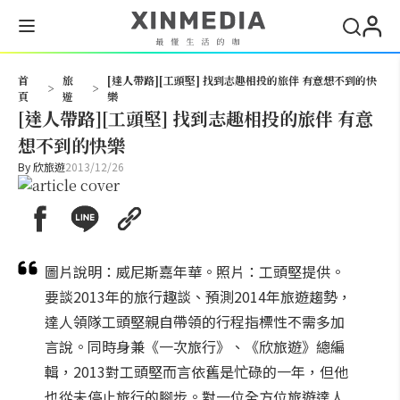
搜尋
首
旅
[達人帶路][工頭堅] 找到志趣相投的旅伴 有意想不到的快
>
>
頁
遊
樂
[達人帶路][工頭堅] 找到志趣相投的旅伴 有意
想不到的快樂
By
欣旅遊
2013/12/26
圖片說明：威尼斯嘉年華。照片：工頭堅提供。
要談2013年的旅行趣談、預測2014年旅遊趨勢，
達人領隊工頭堅親自帶領的行程指標性不需多加
言說。同時身兼《一次旅行》、《欣旅遊》總編
輯，2013對工頭堅而言依舊是忙碌的一年，但他
也從未停止旅行的腳步。對一位全方位旅遊達人