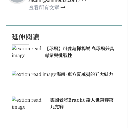
sasalin@xinmedia.com／
happy21917@gmail.com
查看所有文章
延伸閱讀
【球場】可愛島揮桿樂 高球場兼具
專業與挑戰性
海南-東方夏威夷的五大魅力
德國老將Bracht 鐵人世錦賽第
九完賽