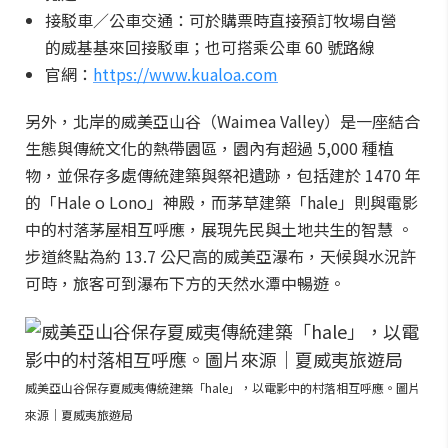
接駁車／公車交通：可於購票時直接預訂牧場自營
的威基基來回接駁車；也可搭乘公車 60 號路線
官網：
https://www.kualoa.com
另外，北岸的威美亞山谷（Waimea Valley）是一座結合
生態與傳統文化的熱帶園區，園內有超過 5,000 種植
物，並保存多處傳統建築與祭祀遺跡，包括建於 1470 年
的「Hale o Lono」神殿，而茅草建築「hale」則與電影
中的村落茅屋相互呼應，展現先民與土地共生的智慧 。
步道終點為約 13.7 公尺高的威美亞瀑布，天候與水況許
可時，旅客可到瀑布下方的天然水潭中暢遊。
威美亞山谷保存夏威夷傳統建築「hale」，以電影中的村落相互呼應。圖片
來源｜夏威夷旅遊局