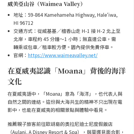
威美亞山谷（Waimea Valley）
地址：59-864 Kamehameha Highway, Haleʻiwa,
HI 96712
交通方式：從威基基／檀香山走 H-1 接 H-2 北上至
北岸，車程約 45 分鐘～1 小時；無直達公車，需
轉乘或包車／租車較方便。園內提供免費停車。
官網：
https://www.waimeavalley.net/
在夏威夷認識「Moana」背後的海洋
文化
在夏威夷語中，「Moana」意為「海洋」，也代表人與
自然之間的連結。這份與大海共生的精神不只出現在電
影中，也能在夏威夷的相關景點與體驗中看見。
推薦親子旅客前往歐胡島的奧拉尼迪士尼度假飯店
（Aulani, A Disney Resort & Spa），與莫娜見面合影，