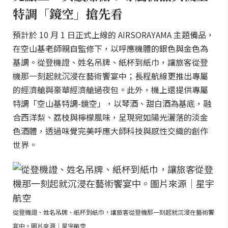
特調「鏡空」搶先看
預計於 10 月 1 日正式上線的 AIRSORAYAMA 主題備品，
在空山基老師親自監修下，以呼應機體的銀色與金色為
基調。從登機證、姓名吊牌、紙杯到紙巾，讓旅客從登
機那一刻起就沉浸在藝術饗宴中；長程航線更推出專屬
的經濟艙與豪華經濟艙過夜包。此外，機上還提供專屬
特調「空山基特調-鏡空」，以琴酒、甜白酒為基底，融
合西洋梨、荔枝與檸檬風味，呈現宛如陽光灑落的淡金
色酒體，透過味覺完美呼應大師科技與感性交織的創作
世界。
從登機證、姓名吊牌、紙杯到紙巾，讓旅客從登機那一刻起就沉浸在藝術饗
宴中。圖片來源｜星宇航空