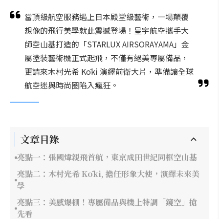
當頂級航空服務遇上日本殿堂級藝術，一場顛覆
想像的飛行美學就此震撼登場！星宇航空攜手大
師空山基打造的「STARLUX AIRSORAYAMA」金
屬塗裝藝術機正式起飛，不僅有絕美專屬備品，
更請來木村光希 Kōki 演繹前衛大片，準備讓全球
航空迷與時尚圈陷入瘋狂。
文章目錄
亮點一：張國煒親飛首航，東京成田世紀同框空山基
亮點二：木村光希 Kōki, 擔任形象大使，演繹未來美
學
亮點三：美感爆棚！專屬備品與機上特調「鏡空」搶
先看