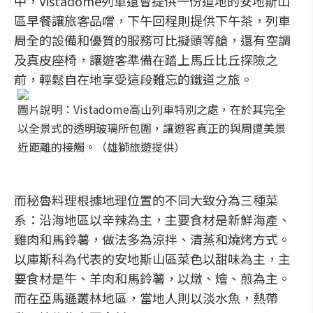
中，Vistadome列車還會提供一份道地的安地斯山
區早餐讓旅客品嚐，下午回程則提供下午茶，列車
周全的設備和優質的服務可比擬頭等艙，還有空調
及真皮座椅，讓遊客準備在踏上馬丘比丘探險之
前，輕鬆自在地享受這段難忘的鐵道之旅。
圖片說明：Vistadome高山列車特別之處，在於其完全
以全景式的透明玻璃所包圍，讓遊客真正的與周遭美景
近距離的接觸。（雄獅旅遊提供）
而秘魯料理根據地理位置的不同大致分為三種菜
系：沿海地區以辛辣為主，主要食材是新鮮海產、
雞肉和馬鈴薯，做法多為涼拌、清蒸和燒烤方式。
以庫斯科為代表的安地斯山區菜色以甜味為主，主
要食材是牛、羊肉和馬鈴薯，以燉、燴、煎為主。
而在亞馬遜叢林地區，當地人則以淡水魚，熱帶