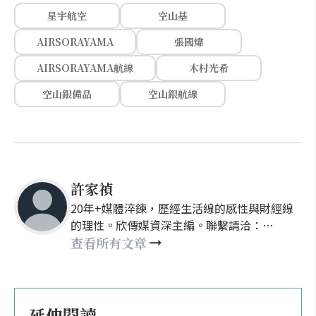
星宇航空
空山基
AIRSORAYAMA
張國煒
AIRSORAYAMA航線
木村光希
空山銀備品
空山銀航線
許家禎
20年+媒體淬鍊，歷經生活線的感性與財經線
的理性。欣傳媒資深主編。聯繫請洽：
nellyhsu@xinmedia.com
查看所有文章
延伸閱讀