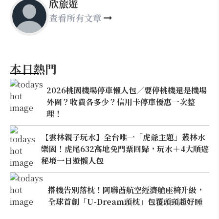
欣旅遊
查看所有文章
本日熱門
2026桃園機場停車懶人包／要停桃機還是機場
外圍？收費各多少？信用卡停車優惠一次整
理！
【雲林親子玩水】全台唯一「虎爺主題」叢林水
樂園！虎尾632高地免門票回歸，玩水＋4大順遊
秘境一日遊懶人包
搭機告別落枕！阿聯酋航空經濟艙座椅升級，
全球首創「U-Dream頭枕」包覆頭頸超好睡