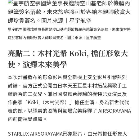
星宇航空張國煒董事長邀請空山基老師於機艙內親筆簽名落款，未來旅客將
可於客艙內親眼欣賞大師珍貴簽名。圖片來源｜星宇航空
亮點二：木村光希 Kōki, 擔任形象大
使，演繹未來美學
本次計畫發布的形象影片與全新機上安全影片引發熱烈
討論。官方正式公開由日本天王巨星木村拓哉與歌手工
藤靜香的二女兒、兼具國際舞台經驗的模特兒女演員及
作曲家「Kōki,（木村光希）」擔任主演，身為新世代代
表的她，以絕美的姿態與氣場完美詮釋了 AIRSORAYAMA
的前衛視覺體驗。
STARLUX AIRSORAYAMA形象影片，由光希擔任形象大