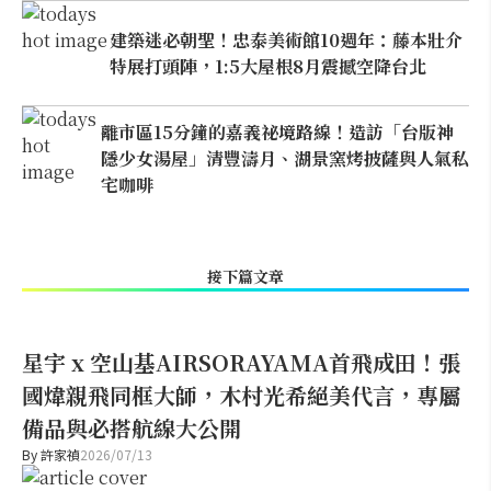
建築迷必朝聖！忠泰美術館10週年：藤本壯介
特展打頭陣，1:5大屋根8月震撼空降台北
離市區15分鐘的嘉義祕境路線！造訪「台版神
隱少女湯屋」清豐濤月、湖景窯烤披薩與人氣私
宅咖啡
接下篇文章
星宇 x 空山基AIRSORAYAMA首飛成田！張
國煒親飛同框大師，木村光希絕美代言，專屬
備品與必搭航線大公開
By
許家禎
2026/07/13