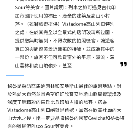
Sour等美食。圖片說明：列車之旅可遇見古代印
加帝國所使用的梯田、廢棄的建築及高山小村
落。（雄獅旅遊提供）Vistadome高山列車特別
之處，在於其完全以全景式的透明玻璃所包圍，
提供您無時無刻，不限次數的拍照機會，讓遊客
真正的與周遭美景近距離的接觸，並成為其中的
一部份。旅客不但可欣賞窗外的平原、溪流、深
山叢林和高山峻嶺外，甚至
秘魯是探訪亞馬遜雨林和安地斯山最佳的旅遊地點，對
於熱愛大自然並且希望好好欣賞安地斯山脈周遭環境及
深度了解精彩的馬丘比丘印加古道的旅客，搭乘
Vistadome高山列車絕對是首選。當然在欣賞壯麗的大
山大水之後，還一定要品嚐秘魯的國菜Ceviche和祕魯特
有的雞尾酒Pisco Sour等美食。