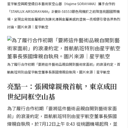
星宇航空與殿堂級日本藝術家空山基（Hajime SORAYAMA）攜手合作的
「STARLUX AIRSORAYAMA」計劃B-58553銀色飛機於之前降落桃園國際機
場，呈現出宛如金屬般的洗鍊光澤與金屬美感的塗裝一亮相便引發各界熱烈
討論。圖片來源｜星宇航空
為了履行合作初期「要將這件藝術品親自開到藝術家面前」的浪漫約定，首
航航班特別由星宇航空董事長張國煒親自執飛。圖片來源｜星宇航空
亮點一：張國煒親飛首航，東京成田
世紀同框空山基
為了履行合作初期「要將這件藝術品親自開到藝術家面
前」的浪漫約定，首航航班特別由星宇航空董事長張國
煒親自執飛，於7月12日上午 8:43 從桃園機場起飛，並