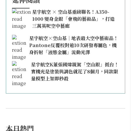
星宇航空 × 空山基重磅聯名！A350-
1000 變身金銀「會飛的藝術品」，打造
三萬英呎空中藝廊
星宇航空×空山基｜地表最大空中藝術品！
Pantone反覆校對逾10次研發專屬色，機
身折射「液態金屬」流動光澤
星宇航空K董張國煒親駕「空山銀」抵台！
實機光是塗裝與調色就花了8個月，同款限
量模型上架即秒殺
本日熱門