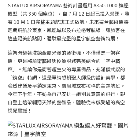
STARLUX AIRSORAYAMA 藝術計畫選用 A350-1000 旗艦
機型（共 350 個座位），自 7 月 12 日起已投入營運，隨
著 10 月 1 日完整主題航班正式啟航，未來這台藝術機將
定期飛航於東京、鳳凰城以及布拉格等航線，讓旅客在
這些絕美航點間，體驗最完整的星宇航空藝術特展！
這架閃耀著洗鍊金屬光澤的藝術機，不僅僅是一架客
機，更是將前衛藝術與極致服務完美結合的「空中藝
廊」。無論你是衝著超生火的專屬備品、充滿儀式感的
「鏡空」特調，還是單純想朝聖大師級的設計美學，都
強烈建議及早鎖定東京、鳳凰城或布拉格的主題航班。
今年下半年，不妨為自己安排一趟別具意義的飛行，親
自登上這架翱翔天際的藝術品，體驗從未感受過的高空
視覺震撼！