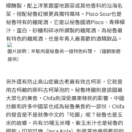
檬醃製，配上洋蔥跟當地蔬菜或其他香料的沿海名
菜，搭配秘魯紅椒更具獨特風味。Pisco Sour也是
秘魯特有的雞尾酒，它是以秘魯國酒Pisco、青檸檬
汁、蛋白、砂糖和碎冰所調製的雞尾酒，為秘魯最
有特色的雞尾酒，也是年青人最喜歡的酒精飲品。
圖片說明：羊駝肉是秘魯另一道特色料理。（雄獅旅遊
提供）
另外還有防止高山症最古老最有效古柯茶，它就是
用古柯鹼的原料古柯葉泡的。秘魯烤雞則是該國最
大眾化的美食，Chifa則深受廣東移民的影響，中國
炒飯和許多中國菜也成為秘魯美食的一部份，Chifa
的發音是不是就像中文的「吃飯」呢？秘魯也是玉
米的故鄉，共有35種玉米種，紫玉米汁也是秘魯的
國飲，印加可樂（Inca Kola）則是當地最受歡迎的