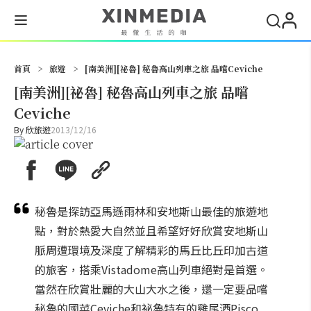
搜尋
首頁
>
旅遊
>
[南美洲][祕魯] 秘魯高山列車之旅 品嚐Ceviche
[南美洲][祕魯] 秘魯高山列車之旅 品嚐
Ceviche
By
欣旅遊
2013/12/16
秘魯是探訪亞馬遜雨林和安地斯山最佳的旅遊地
點，對於熱愛大自然並且希望好好欣賞安地斯山
脈周遭環境及深度了解精彩的馬丘比丘印加古道
的旅客，搭乘Vistadome高山列車絕對是首選。
當然在欣賞壯麗的大山大水之後，還一定要品嚐
秘魯的國菜Ceviche和祕魯特有的雞尾酒Pisco