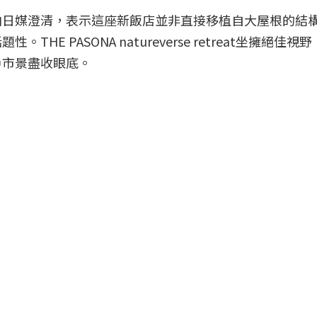
向日媒澄清，表示這座新飯店並非直接移植自大屋根的結
E PASONA natureverse retreat坐擁絕佳視
戶市景盡收眼底。