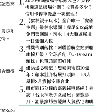
1
.
2026桃園機場停車懶人包／要停
（記者高
桃機還是機場外圍？收費各多少？
信用卡停車優惠一次整理！
2
.
【雲林親子玩水】全台唯一「虎爺
主題」叢林水樂園！虎尾632高地
，最吸引
免門票回歸，玩水＋4大順遊秘境
民情。
一日遊懶人包
3
.
搭機告別落枕！阿聯酋航空經濟艙
座椅升級，全球首創「U-Dream
頭枕」包覆頭頸超好睡
4
.
建築迷必朝聖！忠泰美術館10週
到宜蘭得
年：藤本壯介特展打頭陣，1:5大
屋根8月震撼空降台北
5
.
離市區15分鐘的嘉義祕境路線！造
訪「台版神隱少女湯屋」清豐濤
月、湖景窯烤披薩與人氣私宅咖啡
了著名的