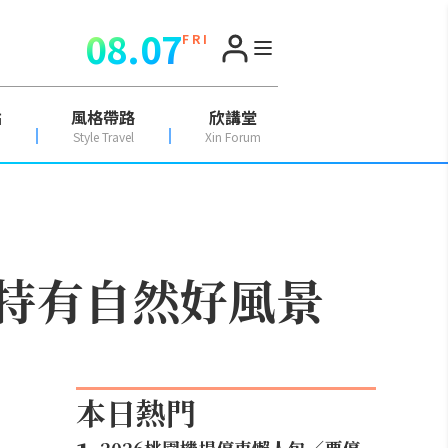
08.07
F R I
點
風格帶路
欣講堂
Style Travel
Xin Forum
蘭特有自然好風景
本日熱門