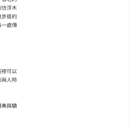
的仿浮木
連步道的
每一處傳
這裡可以
的兩人時
讚美與驕