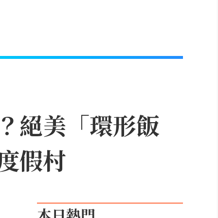
？絕美「環形飯
度假村
本日熱門