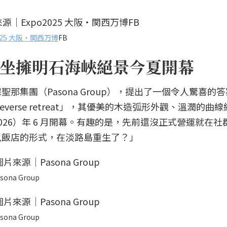
2025 大阪・関西万博
FB
坐擁明石海峽絕景今夏開幕
那集團（Pasona Group），提出了一個令人驚喜的
ureverse retreat」，其優美的木造弧形外觀、溫潤的曲
26）年 6 月開幕。有趣的是，先前還沒正式營運就在社
以飯店的形式，在淡路島重生了？」
sona Group
sona Group