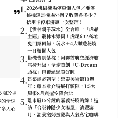
1
.
2026桃園機場停車懶人包／要停
桃機還是機場外圍？收費各多少？
信用卡停車優惠一次整理！
2
.
【雲林親子玩水】全台唯一「虎爺
主題」叢林水樂園！虎尾632高地
免門票回歸，玩水＋4大順遊秘境
一日遊懶人包
3
.
搭機告別落枕！阿聯酋航空經濟艙
座椅升級，全球首創「U-Dream
頭枕」包覆頭頸超好睡
4
.
建築迷必朝聖！忠泰美術館10週
年：藤本壯介特展打頭陣，1:5大
多關於場
屋根8月震撼空降台北
5
.
離市區15分鐘的嘉義祕境路線！造
神的全球
訪「台版神隱少女湯屋」清豐濤
許多人心
月、湖景窯烤披薩與人氣私宅咖啡