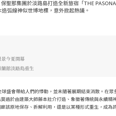
聖那集團於淡路島打造全新旅宿「THE PASONA
」，因優美木造弧線神似世博地標，意外掀起熱議。
絕景今夏開幕
荷蘭館淡路島重生
場全球盛會帶給人們的悸動，並未隨著展期結束消散。在眾
點莫過於由建築大師藤本壯介打造、象徵著傳統與永續精
迴廊該原地保存、拆解利用，還是以某種形式重生，成為