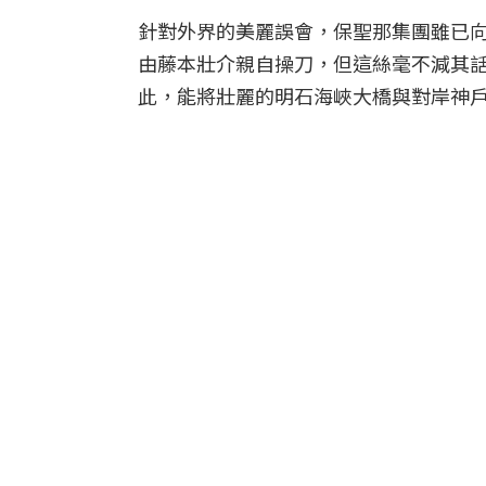
針對外界的美麗誤會，保聖那集團雖已
由藤本壯介親自操刀，但這絲毫不減其話題性。TH
此，能將壯麗的明石海峽大橋與對岸神