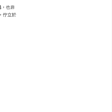
構，也非
野，佇立於