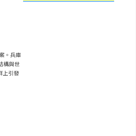
答案。兵庫
線結構與世
群上引發