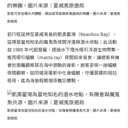
旅客可參加獨木舟體驗，親自感受莫娜乘風破浪的樂趣。圖片來源｜夏威夷
旅遊局
若行程延伸至夏威夷島的凱奧霍灣（Keauhou Bay），
這裡是當地知名的魔鬼魚夜間浮潛與潛水地點；此活動
自 1980 年代起發展，透過水下燈光吸引浮游生物聚集，
進而吸引蝠鱝（manta ray）夜間前來覓食，讓遊客有機
會近距離觀察其在海中游動的身影。旅客安排一趟蝠鱝
夜間觀察，如同遇見電影中化身蝠鱝、守護莫娜的塔拉
祖母，能為海島假期增添難忘體驗。
凱奧霍灣為當地知名的潛水地點，有機會與魔鬼魚共游。圖片來源｜夏威夷
旅遊局