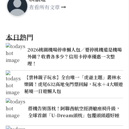
查看所有文章
本日熱門
2026桃園機場停車懶人包／要停桃機還是機場
外圍？收費各多少？信用卡停車優惠一次整
理！
【雲林親子玩水】全台唯一「虎爺主題」叢林水
樂園！虎尾632高地免門票回歸，玩水＋4大順遊
秘境一日遊懶人包
搭機告別落枕！阿聯酋航空經濟艙座椅升級，
全球首創「U-Dream頭枕」包覆頭頸超好睡