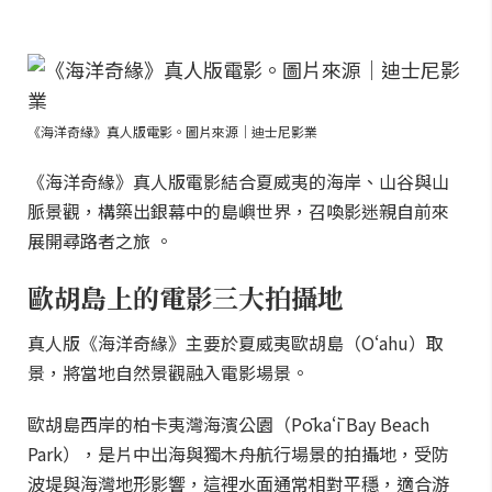
《海洋奇緣》真人版電影。圖片來源｜迪士尼影業
《海洋奇緣》真人版電影結合夏威夷的海岸、山谷與山
脈景觀，構築出銀幕中的島嶼世界，召喚影迷親自前來
展開尋路者之旅 。
歐胡島上的電影三大拍攝地
真人版《海洋奇緣》主要於夏威夷歐胡島（Oʻahu）取
景，將當地自然景觀融入電影場景。
歐胡島西岸的柏卡夷灣海濱公園（Pōkaʻī Bay Beach
Park），是片中出海與獨木舟航行場景的拍攝地，受防
波堤與海灣地形影響，這裡水面通常相對平穩，適合游