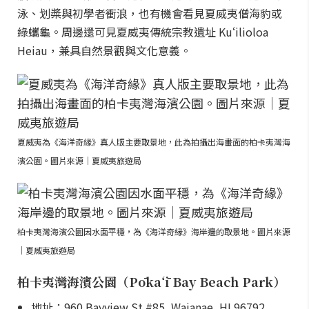
泳、划槳與初學者衝浪，也有機會看見夏威夷僧海豹或
綠蠵龜。周邊還可見夏威夷傳統宗教遺址 Kuʻilioloa
Heiau，兼具自然景觀與文化意義。
夏威夷為《海洋奇緣》真人版主要取景地，此為拍攝出海畫面的柏卡夷灣海
濱公園。圖片來源｜夏威夷旅遊局
柏卡夷灣海濱公園因水面平穩，為《海洋奇緣》海岸邊的取景地。圖片來源
｜夏威夷旅遊局
柏卡夷灣海濱公園（Pōkaʻī Bay Beach Park）
地址：960 Bayview St #85, Waianae, HI 96792