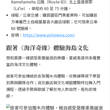
Kamehameha 公路（Route 83）北上直達萊耶
（Lāʻie），車程約 60 至 75 分鐘。
接駁／公車交通：購買園區門票套票時，可加購官
方專屬巴士自威基基各大飯店接駁；也可搭乘公車
60 號路線。
官網：
https://www.polynesia.com/
跟著《海洋奇緣》體驗海島文化
想和莫娜一樣感受乘風破浪的樂趣，夏威夷提供多種豐
富的海洋文化體驗。
旅客可參加傳統的支架獨木舟體驗，在教練帶領下學習
划槳與團隊合作；或在飯店與文化場館體驗呼拉舞入門
課程，透過手勢與歌謠了解在地人對自然、祖先的情
感。