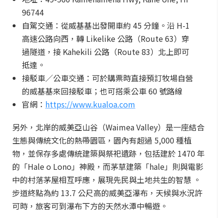
96744
自駕交通：從威基基出發開車約 45 分鐘。沿 H-1
高速公路向西，轉 Likelike 公路（Route 63）穿
過隧道，接 Kahekili 公路（Route 83）北上即可
抵達。
接駁車／公車交通：可於購票時直接預訂牧場自營
的威基基來回接駁車；也可搭乘公車 60 號路線
官網：
https://www.kualoa.com
另外，北岸的威美亞山谷（Waimea Valley）是一座結合
生態與傳統文化的熱帶園區，園內有超過 5,000 種植
物，並保存多處傳統建築與祭祀遺跡，包括建於 1470 年
的「Hale o Lono」神殿，而茅草建築「hale」則與電影
中的村落茅屋相互呼應，展現先民與土地共生的智慧 。
步道終點為約 13.7 公尺高的威美亞瀑布，天候與水況許
可時，旅客可到瀑布下方的天然水潭中暢遊。