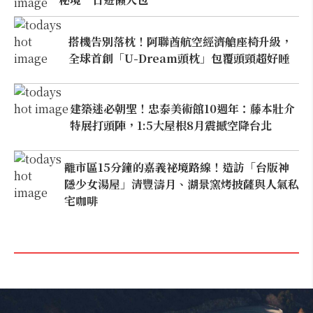
搭機告別落枕！阿聯酋航空經濟艙座椅升級，
全球首創「U-Dream頭枕」包覆頭頸超好睡
建築迷必朝聖！忠泰美術館10週年：藤本壯介
特展打頭陣，1:5大屋根8月震撼空降台北
離市區15分鐘的嘉義祕境路線！造訪「台版神
隱少女湯屋」清豐濤月、湖景窯烤披薩與人氣私
宅咖啡