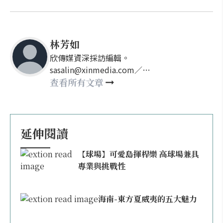
林芳如
欣傳媒資深採訪編輯。
sasalin@xinmedia.com／
happy21917@gmail.com
查看所有文章
延伸閱讀
【球場】可愛島揮桿樂 高球場兼具
專業與挑戰性
海南-東方夏威夷的五大魅力