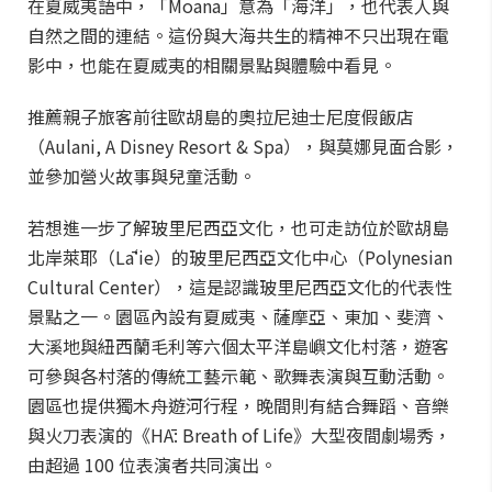
在夏威夷語中，「Moana」意為「海洋」，也代表人與
自然之間的連結。這份與大海共生的精神不只出現在電
影中，也能在夏威夷的相關景點與體驗中看見。
推薦親子旅客前往歐胡島的奧拉尼迪士尼度假飯店
（Aulani, A Disney Resort & Spa），與莫娜見面合影，
並參加營火故事與兒童活動。
若想進一步了解玻里尼西亞文化，也可走訪位於歐胡島
北岸萊耶（Lāʻie）的玻里尼西亞文化中心（Polynesian
Cultural Center），這是認識玻里尼西亞文化的代表性
景點之一。園區內設有夏威夷、薩摩亞、東加、斐濟、
大溪地與紐西蘭毛利等六個太平洋島嶼文化村落，遊客
可參與各村落的傳統工藝示範、歌舞表演與互動活動。
園區也提供獨木舟遊河行程，晚間則有結合舞蹈、音樂
與火刀表演的《HĀ: Breath of Life》大型夜間劇場秀，
由超過 100 位表演者共同演出。