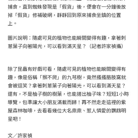
捕食，直到蜘蛛發現是「假貨」後，便會在一分鐘後放
掉「假貨」修補破網，靜靜回到原來捕食坐鎮的位置
上。
圖片說明：隨處可見的植物也能瞬間變得有趣，拿著刺
蔥葉子向著陽光，可以看到滿天星？（記者許家禎攝）
除了昆蟲有好戲可看，隨處可見的植物也能瞬間變得有
趣，像是俗稱「猴不爬」的九芎樹，竟然搔搔胳肢窩就
會被逗笑？拿著刺蔥葉子向著陽光，可以看到滿天星？
還有，不是柚子樹的樹葉，也能搓出柚子味？短短1小時
導覽，包準讓大小朋友滿載而歸！再不然走走這裡的紫
屋森林咖啡，去看看幾位大名鼎鼎、惹人憐愛的鸚鵡明
星吧！
文／許家禎