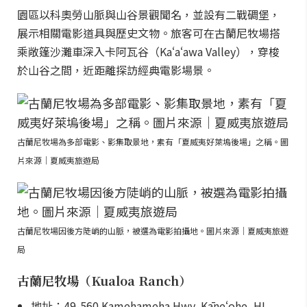
園區以科奧勞山脈與山谷景觀聞名，並設有二戰碉堡，
展示相關電影道具與歷史文物。旅客可在古蘭尼牧場搭
乘敞篷沙灘車深入卡阿瓦谷（Kaʻaʻawa Valley），穿梭
於山谷之間，近距離探訪經典電影場景。
古蘭尼牧場為多部電影、影集取景地，素有「夏威夷好萊塢後場」之稱。圖
片來源｜夏威夷旅遊局
古蘭尼牧場因後方陡峭的山脈，被選為電影拍攝地。圖片來源｜夏威夷旅遊
局
古蘭尼牧場（Kualoa Ranch）
地址：49-560 Kamehameha Hwy, Kāneʻohe, HI