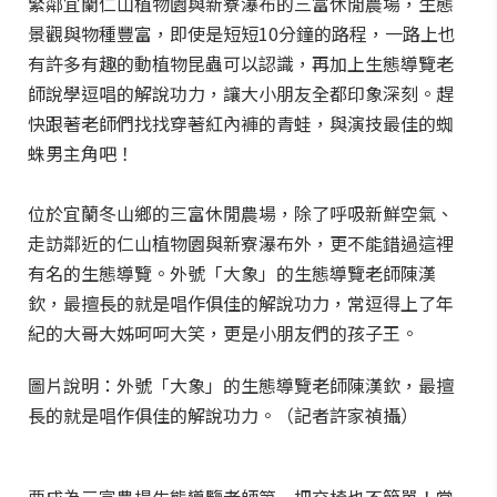
緊鄰宜蘭仁山植物園與新寮瀑布的三富休閒農場，生態
景觀與物種豐富，即使是短短10分鐘的路程，一路上也
有許多有趣的動植物昆蟲可以認識，再加上生態導覽老
師說學逗唱的解說功力，讓大小朋友全都印象深刻。趕
快跟著老師們找找穿著紅內褲的青蛙，與演技最佳的蜘
蛛男主角吧！
位於宜蘭冬山鄉的三富休閒農場，除了呼吸新鮮空氣、
走訪鄰近的仁山植物園與新寮瀑布外，更不能錯過這裡
有名的生態導覽。外號「大象」的生態導覽老師陳漢
欽，最擅長的就是唱作俱佳的解說功力，常逗得上了年
紀的大哥大姊呵呵大笑，更是小朋友們的孩子王。
圖片說明：外號「大象」的生態導覽老師陳漢欽，最擅
長的就是唱作俱佳的解說功力。（記者許家禎攝）