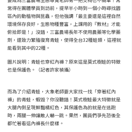
要成為三富農場生態導覽老師第一把交椅也不簡單！常
常得在團體學員到訪前，提早半小時到一個小時尋找園
區內的動植物與昆蟲，但他強調「最主要還是這裡自然
環境保存良好，生態物種豐富，上課用的『教材』才能
俯拾即是！」沒錯，三富農場長年不使用農藥等化學藥
劑，還致力繁殖復育青蛙，使得全台32種蛙類，這裡就
能看到其中的22種。
圖片說明：青蛙也穿紅內褲？原來這是莫式樹蛙的特徵
也是保護色。（記者許家禎攝）
而為了介紹青蛙，大象老師要大家找一找「穿著紅內
褲」的青蛙，蝦毀？你沒聽錯！莫式樹蛙最大特徵就是
大腿內側呈現鮮豔橘紅色，其保護色為的就是在逃跑
時，兩腿一伸讓敵人嚇一跳。果然，團員們爭先恐後全
都忙著看這內褲長什麼樣。