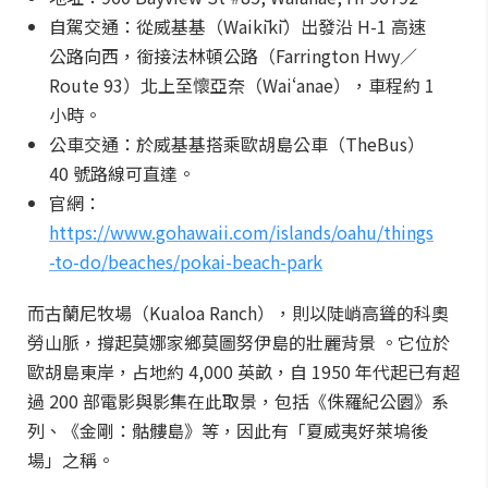
自駕交通：從威基基（Waikīkī）出發沿 H-1 高速
公路向西，銜接法林頓公路（Farrington Hwy／
Route 93）北上至懷亞奈（Waiʻanae），車程約 1
小時。
公車交通：於威基基搭乘歐胡島公車（TheBus）
40 號路線可直達。
官網：
https://www.gohawaii.com/islands/oahu/things
-to-do/beaches/pokai-beach-park
而古蘭尼牧場（Kualoa Ranch），則以陡峭高聳的科奧
勞山脈，撐起莫娜家鄉莫圖努伊島的壯麗背景 。它位於
歐胡島東岸，占地約 4,000 英畝，自 1950 年代起已有超
過 200 部電影與影集在此取景，包括《侏羅紀公園》系
列、《金剛：骷髏島》等，因此有「夏威夷好萊塢後
場」之稱。