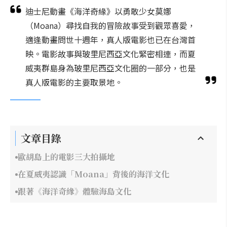
迪士尼動畫《海洋奇緣》以勇敢少女莫娜
（Moana）尋找自我的冒險故事受到觀眾喜愛，
適逢動畫問世十週年，真人版電影也已在台灣首
映。電影故事與玻里尼西亞文化緊密相連，而夏
威夷群島身為玻里尼西亞文化圈的一部分，也是
真人版電影的主要取景地。
文章目錄
歐胡島上的電影三大拍攝地
在夏威夷認識「Moana」背後的海洋文化
跟著《海洋奇緣》體驗海島文化