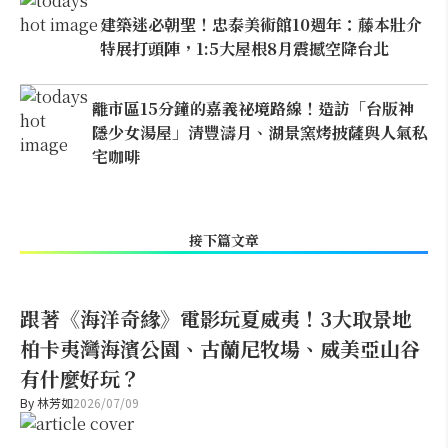
建築迷必朝聖！忠泰美術館10週年：藤本壯介
特展打頭陣，1:5大屋根8月震撼空降台北
離市區15分鐘的嘉義祕境路線！造訪「台版神
隱少女湯屋」清豐濤月、湖景窯烤披薩與人氣私
宅咖啡
接下篇文章
跟著《海洋奇緣》電影玩夏威夷！3大取景地
柏卡夷灣海濱公園、古蘭尼牧場、威美亞山谷
有什麼好玩？
By
林芳如
2026/07/09