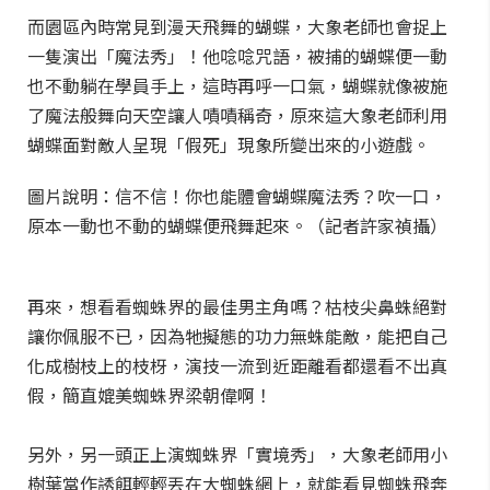
而園區內時常見到漫天飛舞的蝴蝶，大象老師也會捉上
一隻演出「魔法秀」！他唸唸咒語，被捕的蝴蝶便一動
也不動躺在學員手上，這時再呼一口氣，蝴蝶就像被施
了魔法般舞向天空讓人嘖嘖稱奇，原來這大象老師利用
蝴蝶面對敵人呈現「假死」現象所變出來的小遊戲。
圖片說明：信不信！你也能體會蝴蝶魔法秀？吹一口，
原本一動也不動的蝴蝶便飛舞起來。（記者許家禎攝）
再來，想看看蜘蛛界的最佳男主角嗎？枯枝尖鼻蛛絕對
讓你佩服不已，因為牠擬態的功力無蛛能敵，能把自己
化成樹枝上的枝枒，演技一流到近距離看都還看不出真
假，簡直媲美蜘蛛界梁朝偉啊！
另外，另一頭正上演蜘蛛界「實境秀」，大象老師用小
樹葉當作誘餌輕輕丟在大蜘蛛網上，就能看見蜘蛛飛奔