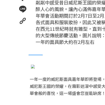
粼粼中感受昔日威尼斯王國的榮
醉人心的風貌。讓內心滿佈嘉年華
年華會活動期間訂於2月7日至2
各式面具和服裝妝扮，因此又被
在西元11世紀時就有雛型，直到
的大型傳統節慶活動。圖片說明：
一年的面具節大約在2月左右
一年一度的威尼斯面具嘉年華即將登場
威尼斯王國的榮耀，在霧影迷濛中感受
華會般的喜悅，這一場盛會您豈能缺席