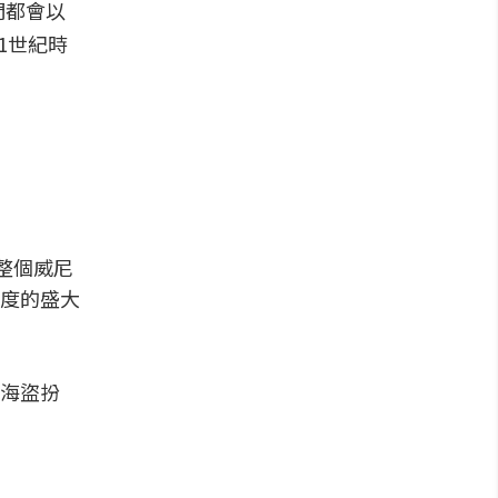
們都會以
1世紀時
整個威尼
度的盛大
海盜扮