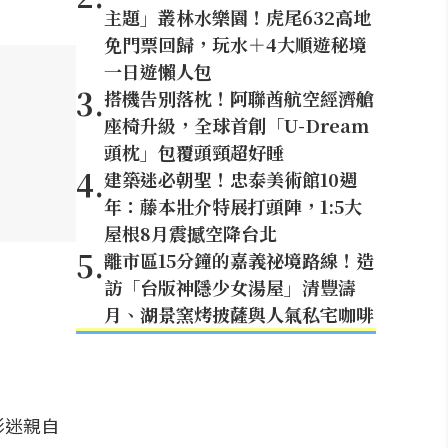
主題」叢林水樂園！虎尾632高地
免門票回歸，玩水＋4大順遊秘境
一日遊懶人包
3
.
搭機告別落枕！阿聯酋航空經濟艙
座椅升級，全球首創「U-Dream
頭枕」包覆頭頸超好睡
4
.
建築迷必朝聖！忠泰美術館10週
年：藤本壯介特展打頭陣，1:5大
屋根8月震撼空降台北
5
.
離市區15分鐘的嘉義祕境路線！造
訪「台版神隱少女湯屋」清豐濤
月、湖景窯烤披薩與人氣私宅咖啡
影迷親自