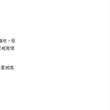
拍攝地，受
夏威夷僧