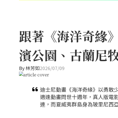
跟著《海洋奇緣
濱公園、古蘭尼
By
林芳如
2026/07/09
迪士尼動畫《海洋奇緣》以勇敢少
適逢動畫問世十週年，真人版電
連，而夏威夷群島身為玻里尼西