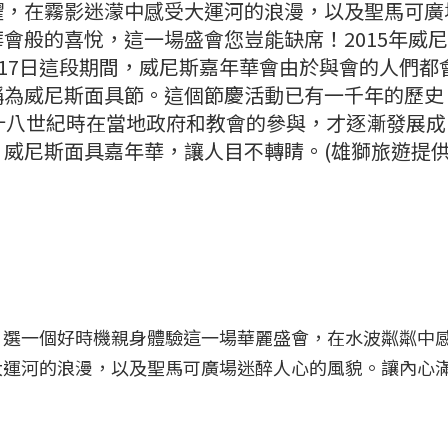
耀，在霧影迷濛中感受大運河的浪漫，以及聖馬可廣
會般的喜悅，這一場盛會您豈能缺席！2015年威
月17日這段期間，威尼斯嘉年華會由於與會的人們都
稱為威尼斯面具節。這個節慶活動已有一千年的歷史
十八世紀時在當地政府和教會的參與，才逐漸發展成
威尼斯面具嘉年華，讓人目不轉睛。(雄獅旅遊提供)
，選一個好時機親身體驗這一場華麗盛會，在水波粼粼中
大運河的浪漫，以及聖馬可廣場迷醉人心的風貌。讓內心
！