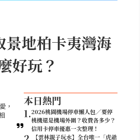
取景地柏卡夷灣海
麼好玩？
本日熱門
喜愛，
1
.
2026桃園機場停車懶人包／要停
相
桃機還是機場外圍？收費各多少？
信用卡停車優惠一次整理！
2
.
【雲林親子玩水】全台唯一「虎爺