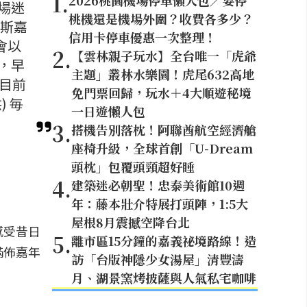
1
.
2026桃園機場停車懶人包／要停
場迷
桃機還是機場外圍？收費各多少？
尼斯嘉
信用卡停車優惠一次整理！
會以
2
.
【雲林親子玩水】全台唯一「虎爺
，早
主題」叢林水樂園！虎尾632高地
目前
免門票回歸，玩水＋4大順遊秘境
 毎
一日遊懶人包
3
.
搭機告別落枕！阿聯酋航空經濟艙
座椅升級，全球首創「U-Dream
頭枕」包覆頭頸超好睡
4
.
建築迷必朝聖！忠泰美術館10週
年：藤本壯介特展打頭陣，1:5大
屋根8月震撼空降台北
感受昔日
5
.
離市區15分鐘的嘉義祕境路線！造
滿佈嘉年
訪「台版神隱少女湯屋」清豐濤
月、湖景窯烤披薩與人氣私宅咖啡