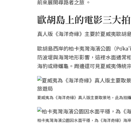
前來展開尋路者之旅 。
歐胡島上的電影三大拍
真人版《海洋奇緣》主要於夏威夷歐胡島
歐胡島西岸的柏卡夷灣海濱公園（Pōkaʻī
防波堤與海灣地形影響，這裡水面通常
海豹或綠蠵龜。周邊還可見夏威夷傳統宗教遺址
夏威夷為《海洋奇緣》真人版主要取景地，此為拍
柏卡夷灣海濱公園因水面平穩，為《海洋奇緣》海