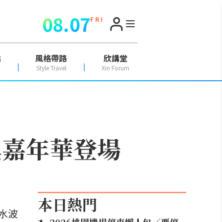
08.07
F R I
點
風格帶路
欣講堂
Style Travel
Xin Forum
具嘉年華登場
本日熱門
水波