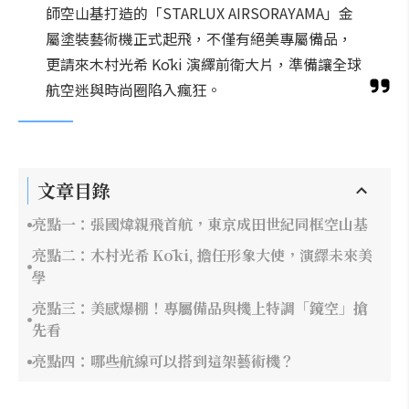
師空山基打造的「STARLUX AIRSORAYAMA」金
屬塗裝藝術機正式起飛，不僅有絕美專屬備品，
更請來木村光希 Kōki 演繹前衛大片，準備讓全球
航空迷與時尚圈陷入瘋狂。
文章目錄
亮點一：張國煒親飛首航，東京成田世紀同框空山基
亮點二：木村光希 Kōki, 擔任形象大使，演繹未來美
學
亮點三：美感爆棚！專屬備品與機上特調「鏡空」搶
先看
亮點四：哪些航線可以搭到這架藝術機？