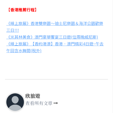
【香港推薦行程】
《線上旅展》香港雙樂園～迪士尼樂園＆海洋公園歡樂
三日!!!
《米其林美食》澳門豪華饗宴三日遊(住兩晚威尼斯)
《線上旅展》【香約港澳】香港．澳門精彩4日遊~午去
午回含水舞間(稅外)
欣旅遊
查看所有文章