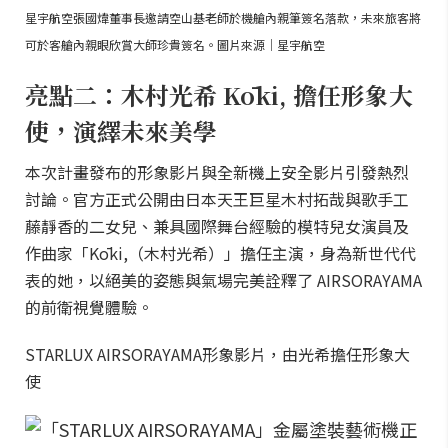
星宇航空張國煒董事長邀請空山基老師於機艙內親筆簽名落款，未來旅客將
可於客艙內親眼欣賞大師珍貴簽名。圖片來源｜星宇航空
亮點二：木村光希 Kōki, 擔任形象大
使，演繹未來美學
本次計畫發布的形象影片與全新機上安全影片引發熱烈
討論。官方正式公開由日本天王巨星木村拓哉與歌手工
藤靜香的二女兒、兼具國際舞台經驗的模特兒女演員及
作曲家「Kōki,（木村光希）」擔任主演，身為新世代代
表的她，以絕美的姿態與氣場完美詮釋了 AIRSORAYAMA
的前衛視覺體驗。
STARLUX AIRSORAYAMA形象影片，由光希擔任形象大
使