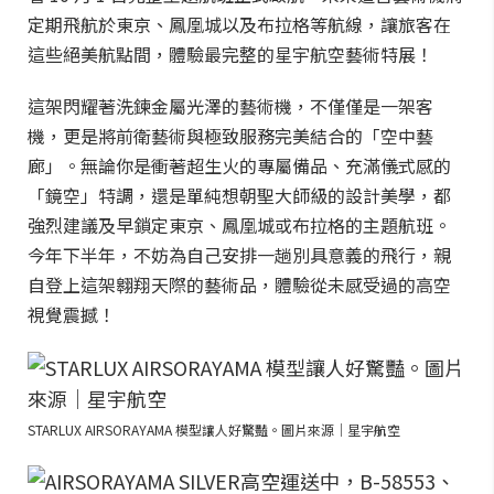
定期飛航於東京、鳳凰城以及布拉格等航線，讓旅客在
這些絕美航點間，體驗最完整的星宇航空藝術特展！
這架閃耀著洗鍊金屬光澤的藝術機，不僅僅是一架客
機，更是將前衛藝術與極致服務完美結合的「空中藝
廊」。無論你是衝著超生火的專屬備品、充滿儀式感的
「鏡空」特調，還是單純想朝聖大師級的設計美學，都
強烈建議及早鎖定東京、鳳凰城或布拉格的主題航班。
今年下半年，不妨為自己安排一趟別具意義的飛行，親
自登上這架翱翔天際的藝術品，體驗從未感受過的高空
視覺震撼！
STARLUX AIRSORAYAMA 模型讓人好驚豔。圖片來源｜星宇航空