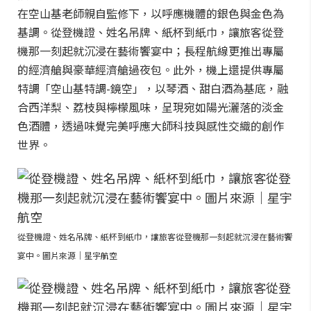
在空山基老師親自監修下，以呼應機體的銀色與金色為
基調。從登機證、姓名吊牌、紙杯到紙巾，讓旅客從登
機那一刻起就沉浸在藝術饗宴中；長程航線更推出專屬
的經濟艙與豪華經濟艙過夜包。此外，機上還提供專屬
特調「空山基特調-鏡空」，以琴酒、甜白酒為基底，融
合西洋梨、荔枝與檸檬風味，呈現宛如陽光灑落的淡金
色酒體，透過味覺完美呼應大師科技與感性交織的創作
世界。
從登機證、姓名吊牌、紙杯到紙巾，讓旅客從登機那一刻起就沉浸在藝術饗
宴中。圖片來源｜星宇航空