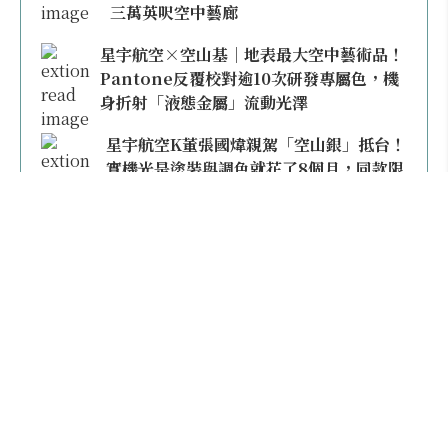
三萬英呎空中藝廊
星宇航空×空山基｜地表最大空中藝術品！
Pantone反覆校對逾10次研發專屬色，機
身折射「液態金屬」流動光澤
星宇航空K董張國煒親駕「空山銀」抵台！
實機光是塗裝與調色就花了8個月，同款限
量模型上架即秒殺
本日熱門
2026桃園機場停車懶人包／要停桃機還是機場
外圍？收費各多少？信用卡停車優惠一次整