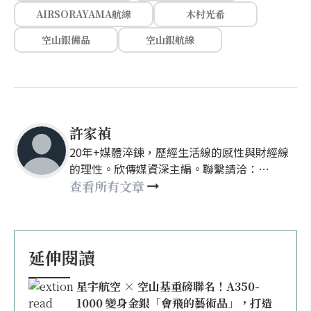
AIRSORAYAMA航線
木村光希
空山銀備品
空山銀航線
許家禎
20年+媒體淬鍊，歷經生活線的感性與財經線
的理性。欣傳媒資深主編。聯繫請洽：
nellyhsu@xinmedia.com
查看所有文章
延伸閱讀
星宇航空 × 空山基重磅聯名！A350-
1000 變身金銀「會飛的藝術品」，打造