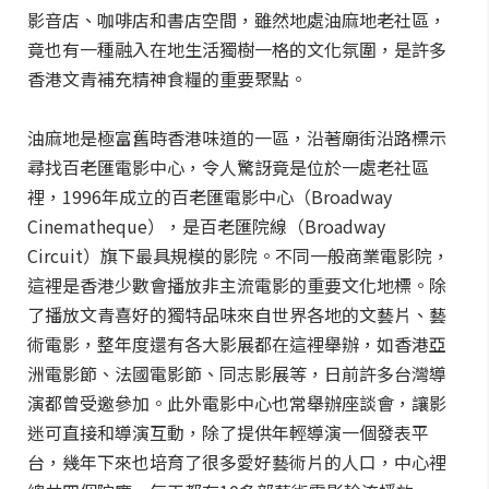
影音店、咖啡店和書店空間，雖然地處油麻地老社區，
竟也有一種融入在地生活獨樹一格的文化氛圍，是許多
香港文青補充精神食糧的重要聚點。
油麻地是極富舊時香港味道的一區，沿著廟街沿路標示
尋找百老匯電影中心，令人驚訝竟是位於一處老社區
裡，1996年成立的百老匯電影中心（Broadway
Cinematheque），是百老匯院線（Broadway
Circuit）旗下最具規模的影院。不同一般商業電影院，
這裡是香港少數會播放非主流電影的重要文化地標。除
了播放文青喜好的獨特品味來自世界各地的文藝片、藝
術電影，整年度還有各大影展都在這裡舉辦，如香港亞
洲電影節、法國電影節、同志影展等，日前許多台灣導
演都曾受邀參加。此外電影中心也常舉辦座談會，讓影
迷可直接和導演互動，除了提供年輕導演一個發表平
台，幾年下來也培育了很多愛好藝術片的人口，中心裡