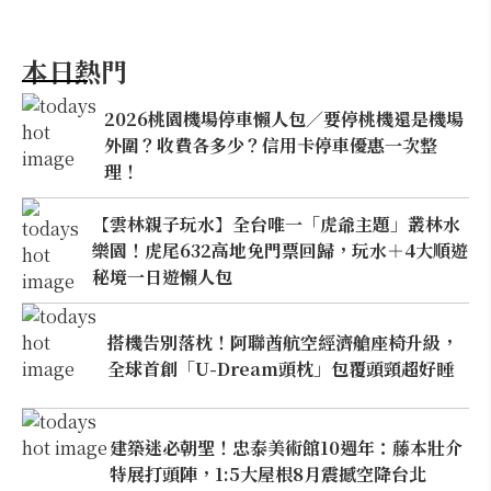
本日熱門
2026桃園機場停車懶人包／要停桃機還是機場
外圍？收費各多少？信用卡停車優惠一次整
理！
【雲林親子玩水】全台唯一「虎爺主題」叢林水
樂園！虎尾632高地免門票回歸，玩水＋4大順遊
秘境一日遊懶人包
搭機告別落枕！阿聯酋航空經濟艙座椅升級，
全球首創「U-Dream頭枕」包覆頭頸超好睡
建築迷必朝聖！忠泰美術館10週年：藤本壯介
特展打頭陣，1:5大屋根8月震撼空降台北