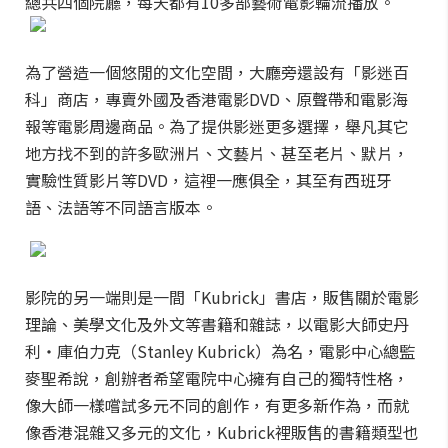
總共四個院廳，每天都有10多部藝術電影輪流播放。
為了營造一個悠閒的文化空間，大廳旁還設有「影迷百
科」商店，專賣外國及香港電影DVD、原聲帶和電影海
報等電影周邊商品。為了提供影迷更多選擇，舉凡其它
地方找不到的許多歐洲片、文藝片、甚至老片、默片，
實驗性質影片等DVD，這裡一應俱全，其至有西班牙
語、法語等不同語言版本。
影院的另一端則是一間「Kubrick」書店，販售關於電影
理論、美學文化及外文等書籍和雜誌，以電影大師史丹
利・庫伯力克（Stanley Kubrick）為名，電影中心總監
麥聖希說，創辦者希望電院中心擁有自己的獨特性格，
像大師一樣嚐試多元不同的創作，有更多新作為，而就
像香港混雜又多元的文化，Kubrick裡販售的書籍類型也