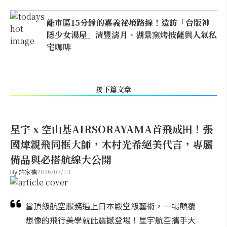
離市區15分鐘的嘉義祕境路線！造訪「台版神
隱少女湯屋」清豐濤月、湖景窯烤披薩與人氣私
宅咖啡
接下篇文章
星宇 x 空山基AIRSORAYAMA首飛成田！張
國煒親飛同框大師，木村光希絕美代言，專屬
備品與必搭航線大公開
By
許家禎
2026/07/13
當頂級航空服務遇上日本殿堂級藝術，一場顛覆
想像的飛行美學就此震撼登場！星宇航空攜手大