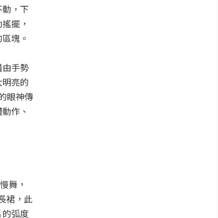
不動，下
動搖擺，
的區塊。
借由手勢
大明亮的
的眼神傳
體動作、
、慢舞，
成長裙，此
片的弧度