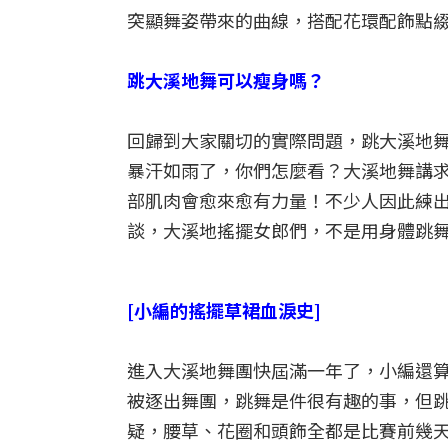
突顯舞姿帶來的曲線，搭配花環配飾點
跳大溪地舞可以瘦身嗎？
回歸到大家關切的實際問題，跳大溪地
暴汗如雨了，你們怎麼看？大溪地舞講
部肌肉會愈來愈有力量！不少人因此練
談，大溪地搖擺女郎們，不是用身體跳
[小編的搖擺草裙血淚史]
進入大溪地舞團快屆滿一年了，小編還
被逐出舞團，跳舞是件很有趣的事，但
疑，腰草、花圈和頭飾全都是比賽前幾