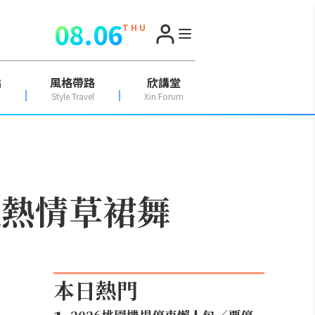
08.06
T H U
點
風格帶路
欣講堂
Style Travel
Xin Forum
地熱情草裙舞
本日熱門