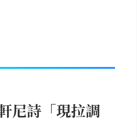
軒尼詩「現拉調