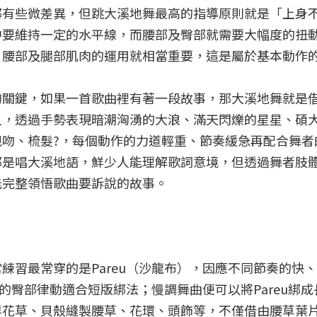
都有些微差異，但跳大溪地舞最高的指導原則就是「上身
中要維持一定的水平線，而腰部及臀部就需要大幅度的扭
，腰部及腿部肌肉的運用就相當重要，這是屬於基本動作
的關鍵，如果一首歌曲裡有著一段故事，那大溪地舞就是
人，透過手勢表現暗潮洶湧的大浪、滿天閃爍的星星、碩
吻、梳髮?，每個動作的力道輕重、節奏緩急再配合舞者
都是唱大溪地語，鮮少人能理解歌詞意境，但透過舞者肢
能完整領悟歌曲要訴說的故事。
練習最常穿的是Pareu（沙龍布），因應不同節奏的快
速的臀部律動適合短版綁法；慢調舞曲便可以將Pareu綁
鮮花草、貝殼縫製腰草、花環、頭飾等，不僅借由腰草葉