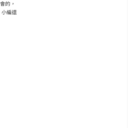
體會的，
，小編還