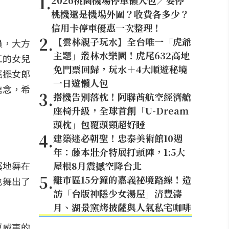
1
.
2026桃園機場停車懶人包／要停
桃機還是機場外圍？收費各多少？
信用卡停車優惠一次整理！
2
.
【雲林親子玩水】全台唯一「虎爺
員，大方
主題」叢林水樂園！虎尾632高地
工的女兒
免門票回歸，玩水＋4大順遊秘境
搖擺女郎
一日遊懶人包
信念，希
3
.
搭機告別落枕！阿聯酋航空經濟艙
座椅升級，全球首創「U-Dream
頭枕」包覆頭頸超好睡
4
.
建築迷必朝聖！忠泰美術館10週
年：藤本壯介特展打頭陣，1:5大
溪地舞在
屋根8月震撼空降台北
5
.
離市區15分鐘的嘉義祕境路線！造
也舞出了
訪「台版神隱少女湯屋」清豐濤
月、湖景窯烤披薩與人氣私宅咖啡
夏威夷的