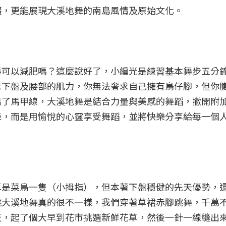
綴，更能展現大溪地舞的南島風情及原始文化。
舞可以減肥嗎？這麼說好了，小編光是練習基本舞步五分
求下盤及腰部的肌力，你無法奢求自己擁有鳥仔腳，但你
出了馬甲線，大溪地舞是結合力量與美感的舞蹈，撇開附
舞，而是用愉悅的心靈享受舞蹈，並將快樂分享給每一個
算是菜鳥一隻（小拇指），但本著下盤穩健的先天優勢，
跳大溪地舞真的很不一樣，我們穿著草裙赤腳跳舞，千萬
天，起了個大早到花市挑選新鮮花草，然後一針一線縫出