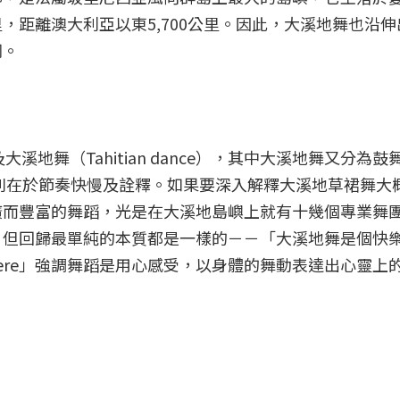
0公里，距離澳大利亞以東5,700公里。因此，大溪地舞也沿
同。
溪地舞（Tahitian dance），其中大溪地舞又分為鼓舞
其中差別在於節奏快慢及詮釋。如果要深入解釋大溪地草裙舞大
廣而豐富的舞蹈，光是在大溪地島嶼上就有十幾個專業舞
，但回歸最單純的本質都是一樣的－－「大溪地舞是個快
iti Here」強調舞蹈是用心感受，以身體的舞動表達出心靈上