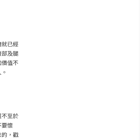
鐘就已經
腹部及腿
加價值不
人。
還不至於
不要懷
來的，戳