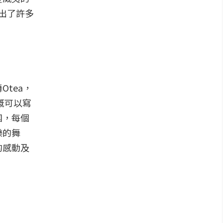
伸出了許多
Otea，
概可以寫
團，每個
樂的舞
的感動及