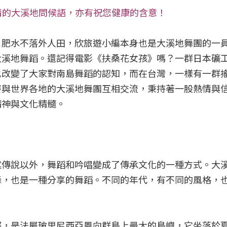
具熱情的大溪地問候語，亦有祝您健康的含意！
？肥水不落外人田，欣旅遊小編本身也是大溪地舞團的一
大溪地舞蹈。還記得電影《扶桑花女孩》嗎？一群日本礦
也改變了大家對南島舞蹈的認知，而在台灣，一樣有一群
賽與世界各地的大溪地舞團互相交流，秉持著一股熱情與
精神與文化精髓。
述傳說以外，舞蹈和吟唱變成了傳承文化的一種方式。大
舞，也是一種分享的舞蹈。不同的年代，有不同的風格，
部，是法屬玻里尼西亞風向群島上最大的島嶼，它坐落於