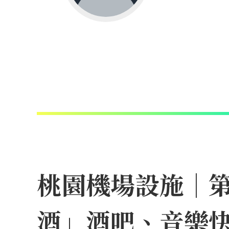
桃園機場設施｜
酒」酒吧、音樂快