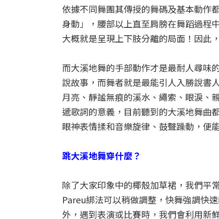
依據不同舞團其傳授的舞碼及基本動作
身動」，腰部以上直至肩膀在舞蹈過程
大概就是呈現上下肢分離的局面！因此
而大溪地舞的手部動作才是最耐人尋味
說故事，而舞者就是最能引人入勝說書
月亮、靜謐無痕的溪水、繩索、眼淚、親
遞歌詞的意義，目前聽到的大溪地舞曲
眼神表情揉和音樂旋律、鼓聲躁動，便
跳大溪地舞穿什麼？
除了大家印象中的椰殼加草裙，我們平常
Pareu綁法可以稍做調整，快舞強調快
外，遇到表演或比賽時，我們會利用新