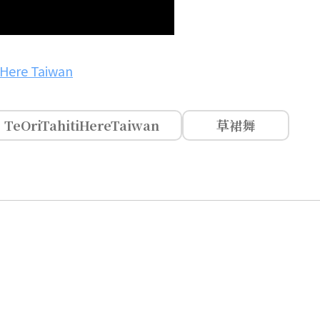
i Here Taiwan
TeOriTahitiHereTaiwan
草裙舞