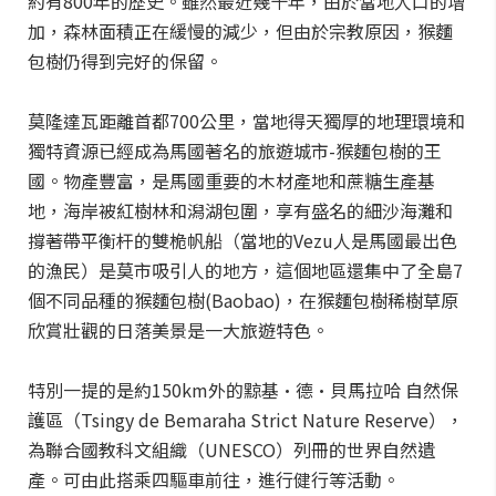
約有800年的歷史。雖然最近幾十年，由於當地人口的增
加，森林面積正在緩慢的減少，但由於宗教原因，猴麵
包樹仍得到完好的保留。
莫隆達瓦距離首都700公里，當地得天獨厚的地理環境和
獨特資源已經成為馬國著名的旅遊城市-猴麵包樹的王
國。物產豐富，是馬國重要的木材產地和蔗糖生產基
地，海岸被紅樹林和潟湖包圍，享有盛名的細沙海灘和
撐著帶平衡杆的雙桅帆船（當地的Vezu人是馬國最出色
的漁民）是莫市吸引人的地方，這個地區還集中了全島7
個不同品種的猴麵包樹(Baobao)，在猴麵包樹稀樹草原
欣賞壯觀的日落美景是一大旅遊特色。
特別一提的是約150km外的黥基·德·貝馬拉哈 自然保
護區（Tsingy de Bemaraha Strict Nature Reserve），
為聯合國教科文組織（UNESCO）列冊的世界自然遺
產。可由此搭乘四驅車前往，進行健行等活動。