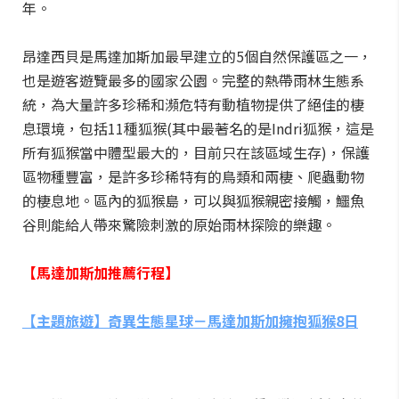
年。
昂達西貝是馬達加斯加最早建立的5個自然保護區之一，
也是遊客遊覽最多的國家公園。完整的熱帶雨林生態系
統，為大量許多珍稀和瀕危特有動植物提供了絕佳的棲
息環境，包括11種狐猴(其中最著名的是Indri狐猴，這是
所有狐猴當中體型最大的，目前只在該區域生存)，保護
區物種豐富，是許多珍稀特有的鳥類和兩棲、爬蟲動物
的棲息地。區內的狐猴島，可以與狐猴親密接觸，鱷魚
谷則能給人帶來驚險刺激的原始雨林探險的樂趣。
【馬達加斯加推薦行程】
【主題旅遊】奇異生態星球－馬達加斯加擁抱狐猴8日