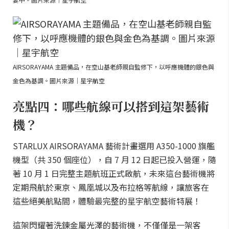
AIRSORAYAMA 主題備品，在空山基老師親自監修下，以呼應機體的銀色與
金色為基調。圖片來源｜星宇航空
亮點四：哪些航線可以搭到這架藝術
機？
STARLUX AIRSORAYAMA 藝術計畫選用 A350-1000 旗艦
機型（共 350 個座位），自 7 月 12 日起已投入營運，隨
著 10 月 1 日完整主題航班正式啟航，未來這台藝術機將
定期飛航於東京、鳳凰城以及布拉格等航線，讓旅客在
這些絕美航點間，體驗最完整的星宇航空藝術特展！
這架閃耀著洗鍊金屬光澤的藝術機，不僅僅是一架客