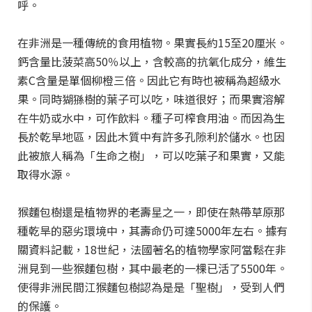
呼。
在非洲是一種傳統的食用植物。果實長約15至20厘米。
鈣含量比菠菜高50％以上，含較高的抗氧化成分，維生
素C含量是單個柳橙三倍。因此它有時也被稱為超級水
果。同時猢猻樹的葉子可以吃，味道很好；而果實溶解
在牛奶或水中，可作飲料。種子可榨食用油。而因為生
長於乾旱地區，因此木質中有許多孔隙利於儲水。也因
此被旅人稱為「生命之樹」，可以吃葉子和果實，又能
取得水源。
猴麵包樹還是植物界的老壽星之一，即使在熱帶草原那
種乾旱的惡劣環境中，其壽命仍可達5000年左右。據有
關資料記載，18世紀，法國著名的植物學家阿當鬆在非
洲見到一些猴麵包樹，其中最老的一棵已活了5500年。
使得非洲民間江猴麵包樹認為是是「聖樹」，受到人們
的保護。