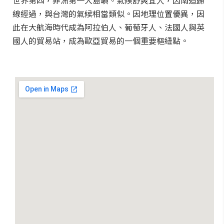
世界第四，非洲第一大島嶼。氣候舒爽宜人，因南迴歸
線經過，與台灣的氣候相當類似。因地理位置優異，因
此在大航海時代成為阿拉伯人、葡萄牙人、法國人與英
國人的貿易站，成為歐亞貿易的一個重要樞紐點。