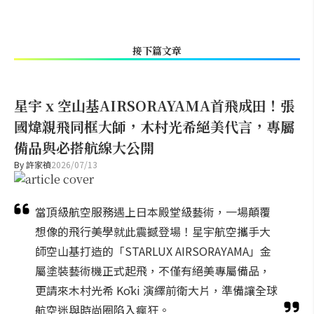
接下篇文章
星宇 x 空山基AIRSORAYAMA首飛成田！張
國煒親飛同框大師，木村光希絕美代言，專屬
備品與必搭航線大公開
By
許家禎
2026/07/13
當頂級航空服務遇上日本殿堂級藝術，一場顛覆
想像的飛行美學就此震撼登場！星宇航空攜手大
師空山基打造的「STARLUX AIRSORAYAMA」金
屬塗裝藝術機正式起飛，不僅有絕美專屬備品，
更請來木村光希 Kōki 演繹前衛大片，準備讓全球
航空迷與時尚圈陷入瘋狂。