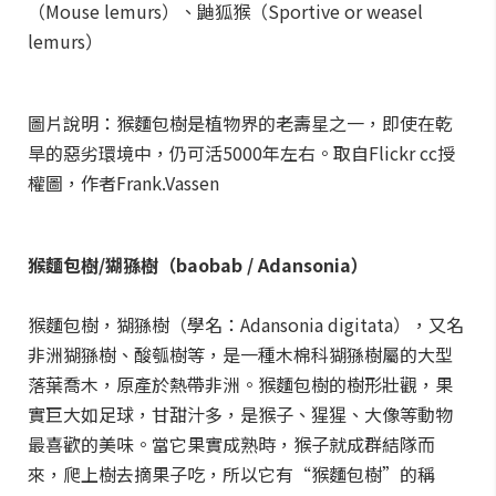
（Mouse lemurs）、鼬狐猴（Sportive or weasel
lemurs）
圖片說明：猴麵包樹是植物界的老壽星之一，即使在乾
旱的惡劣環境中，仍可活5000年左右。取自Flickr cc授
權圖，作者Frank.Vassen
猴麵包樹/猢猻樹（baobab / Adansonia）
猴麵包樹，猢猻樹（學名：Adansonia digitata），又名
非洲猢猻樹、酸瓠樹等，是一種木棉科猢猻樹屬的大型
落葉喬木，原產於熱帶非洲。猴麵包樹的樹形壯觀，果
實巨大如足球，甘甜汁多，是猴子、猩猩、大像等動物
最喜歡的美味。當它果實成熟時，猴子就成群結隊而
來，爬上樹去摘果子吃，所以它有“猴麵包樹”的稱