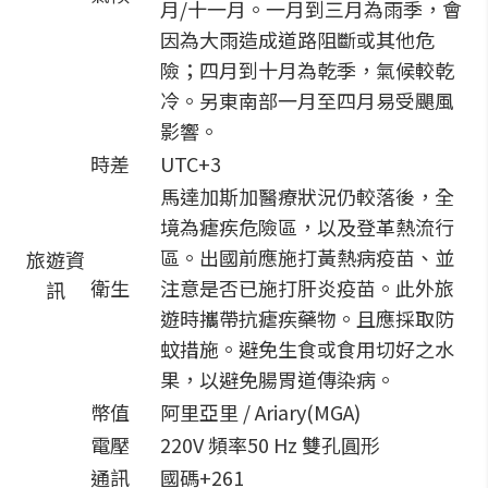
月/十一月。一月到三月為雨季，會
因為大雨造成道路阻斷或其他危
險；四月到十月為乾季，氣候較乾
冷。另東南部一月至四月易受颶風
影響。
時差
UTC+3
馬達加斯加醫療狀況仍較落後，全
境為瘧疾危險區，以及登革熱流行
區。出國前應施打黃熱病疫苗、並
旅遊資
衛生
注意是否已施打肝炎疫苗。此外旅
訊
遊時攜帶抗瘧疾藥物。且應採取防
蚊措施。避免生食或食用切好之水
果，以避免腸胃道傳染病。
幣值
阿里亞里 / Ariary(MGA)
電壓
220V 頻率50 Hz 雙孔圓形
通訊
國碼+261