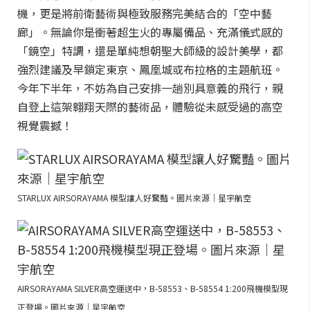
機，更是將前衛藝術與極致服務完美結合的「空中藝
廊」。無論你是衝著超生火的專屬備品、充滿儀式感的
「鏡空」特調，還是單純想朝聖大師級的設計美學，都
強烈建議及早鎖定東京、鳳凰城或布拉格的主題航班。
今年下半年，不妨為自己安排一趟別具意義的飛行，親
自登上這架翱翔天際的藝術品，體驗從未感受過的高空
視覺震撼！
STARLUX AIRSORAYAMA 模型讓人好驚豔。圖片來源｜星宇航空
AIRSORAYAMA SILVER高空運送中，B-58553、B-58554 1:200飛機模型現
正登場。圖片來源｜星宇航空