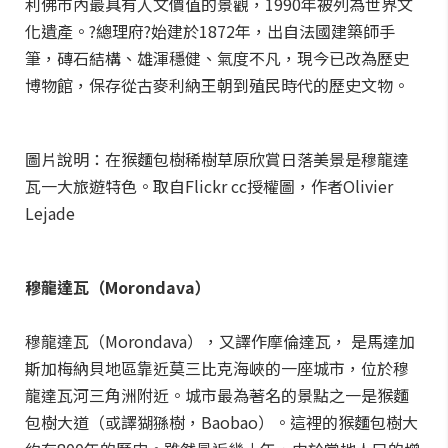
利佛市內最具有人文價值的景觀，1990年被列為世界文
化遺產。?總理府?始建於1872年，出自法國建築師手
筆，磚石結構、雄渾穩健、氣度不凡，現今已改為歷史
博物館，保存從古麥利納王朝到殖民時代的歷史文物。
圖片說明：在猴麵包樹稀樹草原欣賞日落美景是穆龍達
瓦一大旅遊特色。取自Flickr cc授權圖，作者Olivier
Lejade
穆龍達瓦（Morondava）
穆龍達瓦（Morondava），又譯作摩倫達瓦， 是馬達加
斯加梅納貝地區靠近莫三比克海峽的一座城市，位於穆
龍達瓦河三角洲附近。城市最為著名的景點之一是猴麵
包樹大道（或譯猢猻樹，Baobao）。這裡的猴麵包樹大