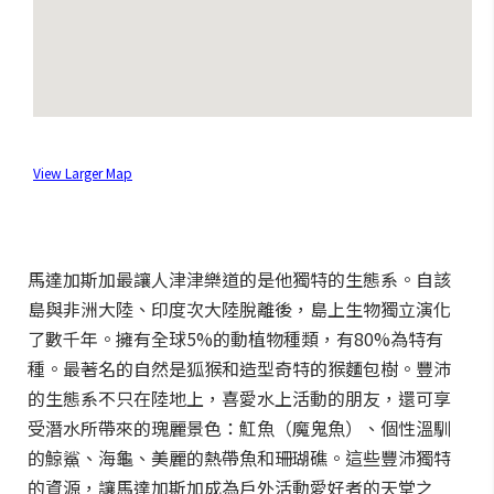
View Larger Map
馬達加斯加最讓人津津樂道的是他獨特的生態系。自該
島與非洲大陸、印度次大陸脫離後，島上生物獨立演化
了數千年。擁有全球5%的動植物種類，有80%為特有
種。最著名的自然是狐猴和造型奇特的猴麵包樹。豐沛
的生態系不只在陸地上，喜愛水上活動的朋友，還可享
受潛水所帶來的瑰麗景色：魟魚（魔鬼魚）、個性溫馴
的鯨鯊、海龜、美麗的熱帶魚和珊瑚礁。這些豐沛獨特
的資源，讓馬達加斯加成為戶外活動愛好者的天堂之