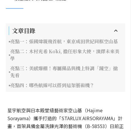
文章目錄
亮點一：張國煒親飛首航，東京成田世紀同框空山基
亮點二：木村光希 Kōki, 擔任形象大使，演繹未來美
學
亮點三：美感爆棚！專屬備品與機上特調「鏡空」搶
先看
亮點四：哪些航線可以搭到這架藝術機？
星宇航空與日本殿堂級藝術家空山基（Hajime
Sorayama）攜手打造的「STARLUX AIRSORAYAMA」計
畫，首架具備金屬洗鍊光澤的藝術機（B-58553）日前正