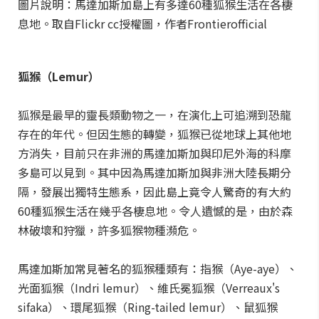
圖片說明：馬達加斯加島上有多達60種狐猴生活在各棲
息地。取自Flickr cc授權圖，作者Frontierofficial
狐猴（Lemur）
狐猴是最早的靈長類動物之一，在演化上可追溯到恐龍
存在的年代。但因生態的轉變，狐猴已從地球上其他地
方消失，目前只在非洲的馬達加斯加與印尼外海的科摩
多島可以見到。其中因為馬達加斯加與非洲大陸長期分
隔，發展出獨特生態系，因此島上竟令人驚奇的有大約
60種狐猴生活在幾乎各棲息地。令人遺憾的是，由於森
林破壞和狩獵，許多狐猴物種瀕危。
馬達加斯加常見著名的狐猴種類有：指猴（Aye-aye）、
光面狐猴（Indri lemur）、維氏冕狐猴（Verreaux's
sifaka）、環尾狐猴（Ring-tailed lemur）、鼠狐猴