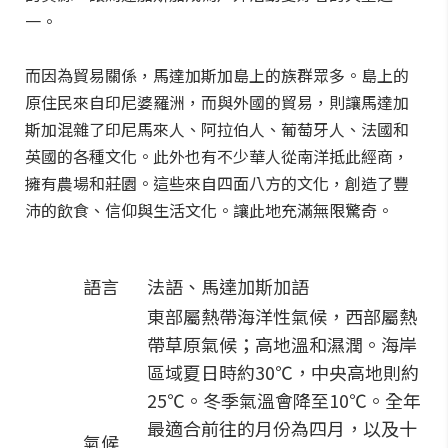
一。
而因為貿易關係，馬達加斯加島上的族群眾多。島上的
原住民來自印尼婆羅洲，而與外國的貿易，則讓馬達加
斯加混雜了印尼馬來人、阿拉伯人、葡萄牙人、法國和
英國的各種文化。此外也有不少華人從南洋抵此經商，
擁有農場和莊園。這些來自四面八方的文化，創造了豐
沛的飲食、信仰與生活文化。讓此地充滿無限驚奇。
語言
法語、馬達加斯加語
東部屬熱帶海洋性氣候，西部屬熱
帶草原氣候；高地溫和濕潤。海岸
區域夏日時約30℃，中央高地則約
25℃。冬季氣溫會降至10℃。全年
最適合前往的月份為四月，以及十
氣候