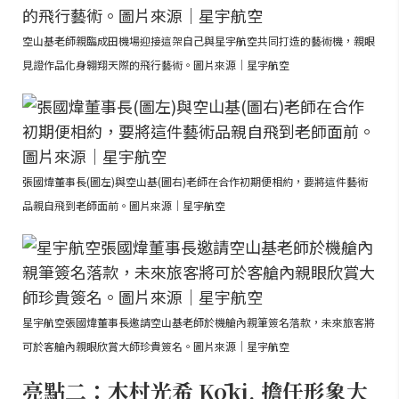
空山基老師親臨成田機場迎接這架自己與星宇航空共同打造的藝術機，親眼
見證作品化身翱翔天際的飛行藝術。圖片來源｜星宇航空
張國煒董事長(圖左)與空山基(圖右)老師在合作初期便相約，要將這件藝術
品親自飛到老師面前。圖片來源｜星宇航空
星宇航空張國煒董事長邀請空山基老師於機艙內親筆簽名落款，未來旅客將
可於客艙內親眼欣賞大師珍貴簽名。圖片來源｜星宇航空
亮點二：木村光希 Kōki, 擔任形象大