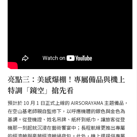
亮點三：美感爆棚！專屬備品與機上
特調「鏡空」搶先看
預計於 10 月 1 日正式上線的 AIRSORAYAMA 主題備品，
在空山基老師親自監修下，以呼應機體的銀色與金色為
基調。從登機證、姓名吊牌、紙杯到紙巾，讓旅客從登
機那一刻起就沉浸在藝術饗宴中；長程航線更推出專屬
的經濟艙與豪華經濟艙過夜包。此外，機上還提供專屬