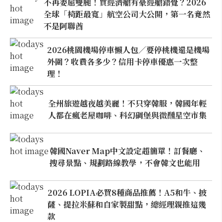
不再委屈雙腿！買經濟艙有豪經艙錯覺？2026
全球「椅距最寬」航空公司大公開，第一名竟然
不是阿聯酋
2026桃園機場停車懶人包／要停桃機還是機場
外圍？收費各多少？信用卡停車優惠一次整
理！
全州旅遊越夜越美麗！不只穿韓服，韓國年輕
人都在瘋老屋咖啡、科幻碉堡與微醺星空市集
韓國Naver Map中文設定超簡單！訂餐廳、
搜尋景點、規劃路線教學，不會韓文也能用
2026 LOPIA必買8種商品推薦！A5和牛、披
薩、提拉米蘇和自家製甜點，總經理親推這幾
款