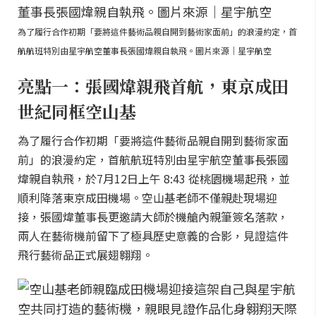
為了履行合作初期「要將這件藝術品親自開到藝術家面前」的浪漫約定，首
航航班特別由星宇航空董事長張國煒親自執飛。圖片來源｜星宇航空
亮點一：張國煒親飛首航，東京成田
世紀同框空山基
為了履行合作初期「要將這件藝術品親自開到藝術家面
前」的浪漫約定，首航航班特別由星宇航空董事長張國
煒親自執飛，於7月12日上午 8:43 從桃園機場起飛，並
順利降落東京成田機場。空山基老師不僅親赴現場迎
接，張國煒董事長更邀請大師於機艙內親筆簽名落款，
兩人在藝術機前留下了極具歷史意義的合影，見證這件
飛行藝術品正式展翅翱翔。