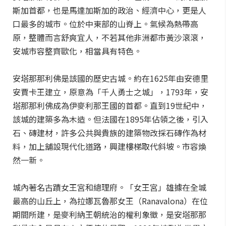
斯加首都，也是馬達加斯加的政治、經濟中心，更是人
口最多的城市。位於中東部的山脊上。氣候為熱帶高
原，整體而言舒爽宜人，不若其他非洲都市黃沙滾滾，
安城市容整齊歐化，相當具有特色。
安塔那那利佛是該國的歷史古城。約在1625年由安德里
安賈卡王建立，原意為「千人勇士之城」，1793年，安
塔那那利佛成為伊麥利那王國的首都。直到19世紀中，
該城的建築多為木造。但法國在1895年佔領之後，引入
石、磚建材，許多公共與貴族的建築物改採石磚作為材
料，加上舖設現代化道路，興建樓梯取代斜坡。市容煥
然一新。
城內著名古蹟女王宮和總理府。「女王宮」雄據在全城
最高的山丘上，為拉娜瓦魯那女王（Ranavalona）在位
期間所建，是麥利納王朝統治的權利象徵，是安塔那那