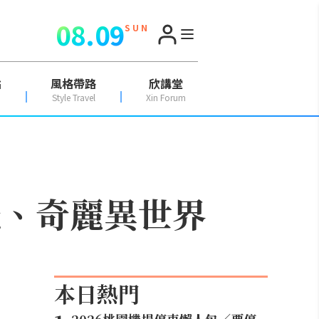
08.09
S U N
點
風格帶路
欣講堂
Style Travel
Xin Forum
光、奇麗異世界
本日熱門