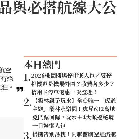
品與必搭航線大公
本日熱門
航空
1
.
2026桃園機場停車懶人包／要停
僅有絕
桃機還是機場外圍？收費各多少？
瘋狂。
信用卡停車優惠一次整理！
2
.
【雲林親子玩水】全台唯一「虎爺
主題」叢林水樂園！虎尾632高地
免門票回歸，玩水＋4大順遊秘境
一日遊懶人包
3
.
搭機告別落枕！阿聯酋航空經濟艙