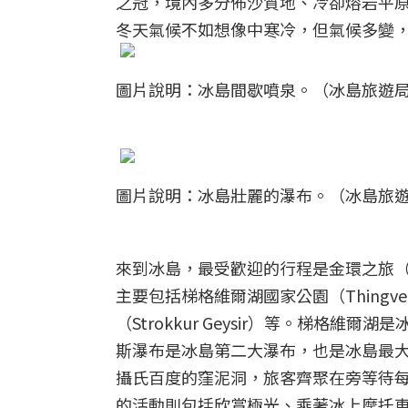
之冠，境內多分佈沙質地、冷卻熔岩平
冬天氣候不如想像中寒冷，但氣候多變
圖片說明：冰島間歇噴泉。（冰島旅遊局Visi
圖片說明：冰島壯麗的瀑布。（冰島旅遊局Vis
來到冰島，最受歡迎的行程是金環之旅（Go
主要包括梯格維爾湖國家公園（Thingvelli
（Strokkur Geysir）等。梯
斯瀑布是冰島第二大瀑布，也是冰島最
攝氏百度的窪泥洞，旅客齊聚在旁等待
的活動則包括欣賞極光、乘著冰上摩托