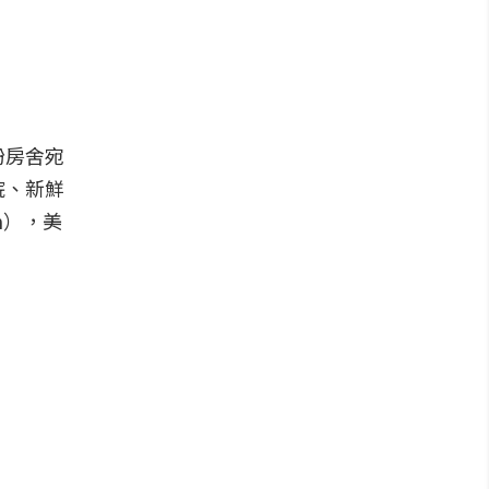
紛房舍宛
院、新鮮
n），美