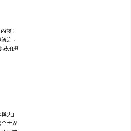
冷內熱！
室統治，
冰島拍攝
冰與火」
居全世界