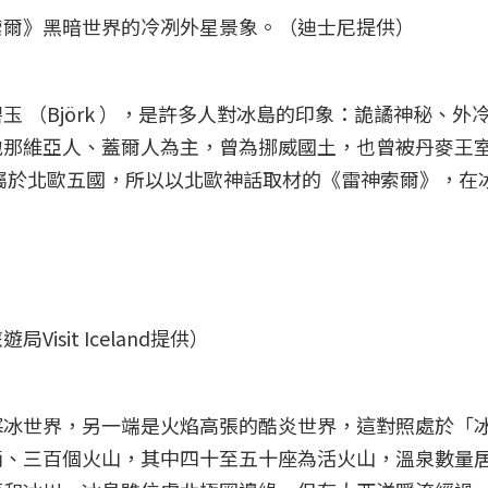
索爾》黑暗世界的冷冽外星景象。（迪士尼提供）
 （Björk ），是許多人對冰島的印象：詭譎神秘、外
地那維亞人、蓋爾人為主，曾為挪威國土，也曾被丹麥王
歸屬於北歐五國，所以以北歐神話取材的《雷神索爾》，在
sit Iceland提供）
寒冰世界，另一端是火焰高張的酷炎世界，這對照處於「
兩、三百個火山，其中四十至五十座為活火山，溫泉數量