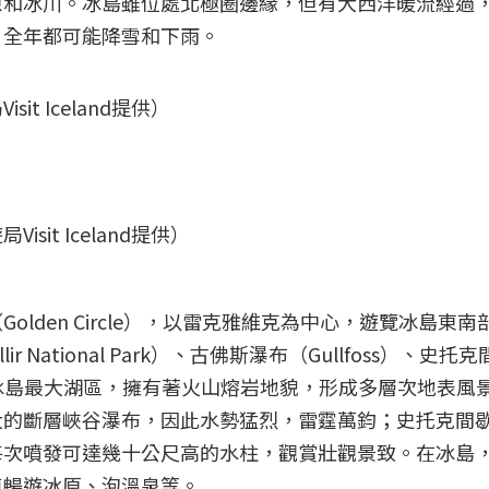
原和冰川。冰島雖位處北極圈邊緣，但有大西洋暖流經過
，全年都可能降雪和下雨。
t Iceland提供）
it Iceland提供）
lden Circle），以雷克雅維克為中心，遊覽冰島東南
r National Park）、古佛斯瀑布（Gullfoss）、史托
格維爾湖是冰島最大湖區，擁有著火山熔岩地貌，形成多層次地表風
大的斷層峽谷瀑布，因此水勢猛烈，雷霆萬鈞；史托克間
每次噴發可達幾十公尺高的水柱，觀賞壯觀景致。在冰島
車暢遊冰原、泡溫泉等。