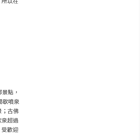
，所以在
部景點，
克間歇噴泉
景；古佛
歇泉超過
，受歡迎