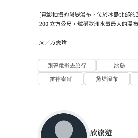
[電影拍攝的黛堤瀑布，位於冰島北部的瓦那約庫國
200 立方公尺，號稱歐洲水量最大的瀑
文／方雯玲
跟著電影去旅行
冰島
雷神索爾
黛堤瀑布
欣旅遊