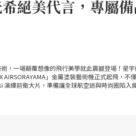
光希絕美代言，專屬備
藝術，一場顛覆想像的飛行美學就此震撼登場！星宇
X AIRSORAYAMA」金屬塗裝藝術機正式起飛，不
ki 演繹前衛大片，準備讓全球航空迷與時尚圈陷入