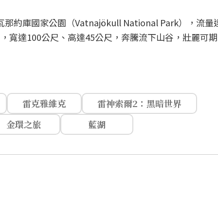
家公園（Vatnajökull National Park），流
布，寬達100公尺、高達45公尺，奔騰流下山谷，壯麗可
雷克雅維克
雷神索爾2：黑暗世界
金環之旅
藍湖