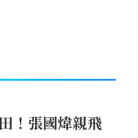
飛成田！張國煒親飛