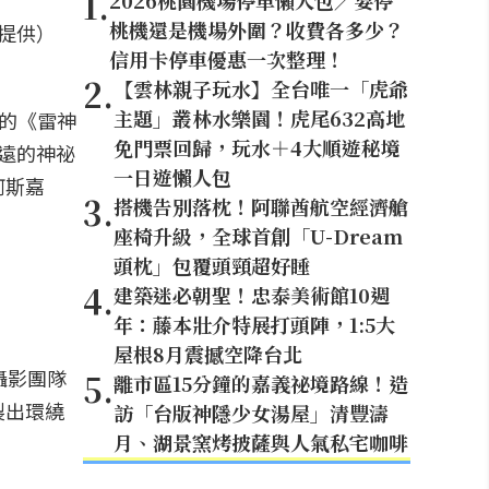
1
.
2026桃園機場停車懶人包／要停
桃機還是機場外圍？收費各多少？
提供）
信用卡停車優惠一次整理！
2
.
【雲林親子玩水】全台唯一「虎爺
主題」叢林水樂園！虎尾632高地
待的《雷神
免門票回歸，玩水＋4大順遊秘境
久遠的神祕
一日遊懶人包
阿斯嘉
3
.
搭機告別落枕！阿聯酋航空經濟艙
座椅升級，全球首創「U-Dream
頭枕」包覆頭頸超好睡
4
.
建築迷必朝聖！忠泰美術館10週
年：藤本壯介特展打頭陣，1:5大
屋根8月震撼空降台北
中攝影團隊
5
.
離市區15分鐘的嘉義祕境路線！造
製出環繞
訪「台版神隱少女湯屋」清豐濤
月、湖景窯烤披薩與人氣私宅咖啡