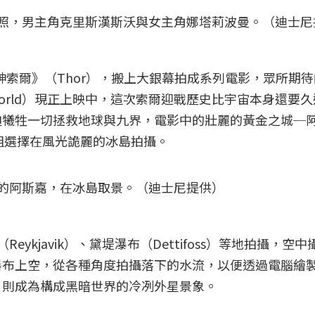
照，男主角克里斯漢斯沃與女主角娜塔莉波曼。（迪士尼
《雷神索爾》（Thor），搬上大銀幕拍成系列電影，眾所期
ark World）現正上映中，這次索爾迎戰歷史比宇宙本身還要
迫犧牲一切拯救地球與九界，電影中的壯麗的黃金之城─
劇組選擇在風光詭麗的冰島拍攝。
的阿斯嘉，在冰島取景。（迪士尼提供）
ykjavik）、黛堤瀑布（Dettifoss）等地拍攝，空
瀑布上空，從各種角度拍攝落下的水流，以便透過電腦繪
，則成為構成黑暗世界的冷冽外星景象。