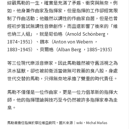
綜觀馬勒的一生，確實是充滿了矛盾、衝突與無奈。例
如，他身兼作曲家及指揮家，但是指揮的工作卻經常限
制了作曲活動；他雖然以調性的作曲家自居，但是也曾
經初步嘗試無調性音樂創作，而且還影響了後來的「維
也納三人組」，就是荀伯格（Arnold Schönberg，
1874~1951）、魏本（Anton von Webern ，
1883~1945）、貝爾格（Alban Berg ，1885~1935）
等三位現代樂派音樂家。因此馬勒雖然被守舊派視之為
洪水猛獸，卻也被前衛派當做無可救藥的臭八股，身處
世代交替的馬勒，只得無奈地承擔了雙重的時代責任。
馬勒不僅僅是一位作曲家，更是一位力倡革新的指揮大
師，他的指揮理論與技巧至今仍然被許多指揮家奉為圭
臬。
馬勒曾擔任指揮於摩拉維亞劇院。圖片來源｜wiki，Michal Maňas