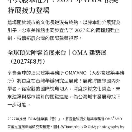
特展接力登場
這場關於城市的文化長跑沒有終點。以藤本壯介展覽為
引子，忠泰美術館也同步宣告了 2027 年的兩檔超強企
劃，持續拓展台灣的國際建築視野。
全球頂尖陣容首度來台｜OMA 建築展
（2027年8月）
享譽全球的頂尖建築事務所 OMA*AMO（大都會建築事務
所）將首度在台灣舉辦研究型展覽！展覽將匯聚國內外
學者，從宏觀的國際視角切入，深度探討文化資產、未
來建築與都市設計的關鍵連結，為台灣城市發展尋找下
一步可能。
*
2027年推出「OMA建築展（暫）」，將是全球頂尖建築事務所 OMA
AMO
首度在臺灣舉辦研究型展覽，圖中為Timmerhuis © OMA; photography by