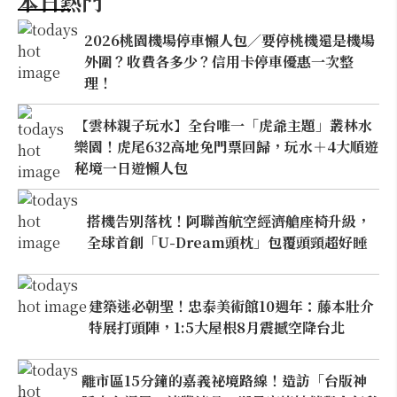
本日熱門
2026桃園機場停車懶人包／要停桃機還是機場
外圍？收費各多少？信用卡停車優惠一次整
理！
【雲林親子玩水】全台唯一「虎爺主題」叢林水
樂園！虎尾632高地免門票回歸，玩水＋4大順遊
秘境一日遊懶人包
搭機告別落枕！阿聯酋航空經濟艙座椅升級，
全球首創「U-Dream頭枕」包覆頭頸超好睡
建築迷必朝聖！忠泰美術館10週年：藤本壯介
特展打頭陣，1:5大屋根8月震撼空降台北
離市區15分鐘的嘉義祕境路線！造訪「台版神