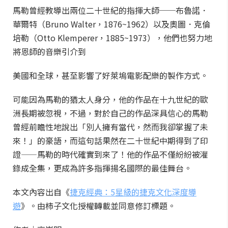
馬勒曾經教導出兩位二十世紀的指揮大師──布魯諾．
華爾特（Bruno Walter，1876~1962）以及奧圖．克倫
培勒（Otto Klemperer，1885~1973），他們也努力地
將恩師的音樂引介到
美國和全球，甚至影響了好萊塢電影配樂的製作方式。
可能因為馬勒的猶太人身分，他的作品在十九世紀的歐
洲長期被忽視，不過，對於自己的作品深具信心的馬勒
曾經前瞻性地說出「別人擁有當代，然而我卻掌握了未
來！」的豪語，而這句話果然在二十世紀中期得到了印
證——馬勒的時代確實到來了！他的作品不僅紛紛被灌
錄成全集，更成為許多指揮揚名國際的最佳舞台。
本文內容出自《
捷克經典：5星級的捷克文化深度導
遊
》。由柿子文化授權轉載並同意修訂標題。