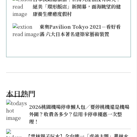
絕美「環形飯店」新開幕，面海眺望的健
康養生療癒度假村
東奧Pavilion Tokyo 2021－看好看
滿 六大日本著名建築家藝術裝置
本日熱門
2026桃園機場停車懶人包／要停桃機還是機場
外圍？收費各多少？信用卡停車優惠一次整
理！
【雲林親子玩水】全台唯一「虎爺主題」叢林水