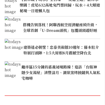
樂園！虎尾632高地免門票回歸，玩水＋4大順遊
秘境一日遊懶人包
搭機告別落枕！阿聯酋航空經濟艙座椅升級，
全球首創「U-Dream頭枕」包覆頭頸超好睡
建築迷必朝聖！忠泰美術館10週年：藤本壯介
特展打頭陣，1:5大屋根8月震撼空降台北
離市區15分鐘的嘉義祕境路線！造訪「台版神
隱少女湯屋」清豐濤月、湖景窯烤披薩與人氣私
宅咖啡