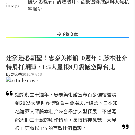
隱少女湯屋」清豐濤月、湖景窯烤披薩與人氣私
宅咖啡
接下篇文章
建築迷必朝聖！忠泰美術館10週年：藤本壯介
特展打頭陣，1:5大屋根8月震撼空降台北
By
許家禎
2026/07/08
迎接創立十週年，忠泰美術館宣布首發強檔邀請
到2025大阪世界博覽會主會場設計總監、日本知
名建築大師藤本壯介來台舉辦大型個展。不僅濃
縮大師三十載的創作精華，萬博精神象徵「大屋
根」更將以 1:5 的巨型比例重現。