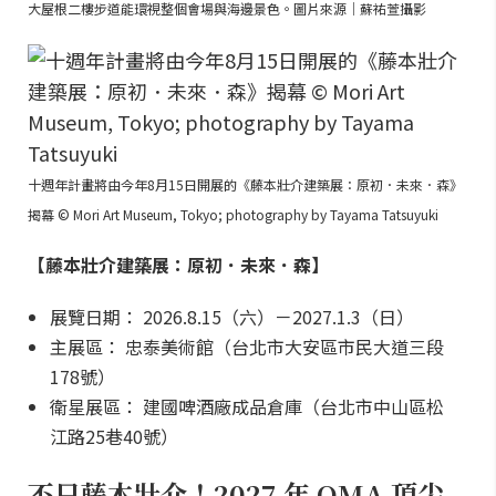
大屋根二樓步道能環視整個會場與海邊景色。圖片來源｜蘇祐萱攝影
十週年計畫將由今年8月15日開展的《藤本壯介建築展：原初．未來．森》
揭幕 © Mori Art Museum, Tokyo; photography by Tayama Tatsuyuki
【藤本壯介建築展：原初．未來．森】
展覽日期： 2026.8.15（六）－2027.1.3（日）
主展區： 忠泰美術館（台北市大安區市民大道三段
178號）
衛星展區： 建國啤酒廠成品倉庫（台北市中山區松
江路25巷40號）
不只藤本壯介！2027 年 OMA 頂尖