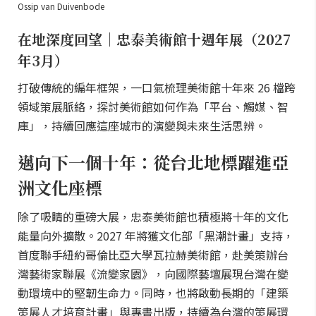
Ossip van Duivenbode
在地深度回望｜忠泰美術館十週年展（2027
年3月）
打破傳統的編年框架，一口氣梳理美術館十年來 26 檔跨
領域策展脈絡，探討美術館如何作為「平台、觸媒、智
庫」，持續回應這座城市的演變與未來生活思辨。
邁向下一個十年：從台北地標躍進亞
洲文化座標
除了吸睛的重磅大展，忠泰美術館也積極將十年的文化
能量向外擴散。2027 年將獲文化部「黑潮計畫」支持，
首度聯手紐約哥倫比亞大學瓦拉赫美術館，赴美策辦台
灣藝術家聯展《流變家園》，向國際藝壇展現台灣在變
動環境中的堅韌生命力。同時，也將啟動長期的「建築
策展人才培育計畫」與專書出版，持續為台灣的策展環