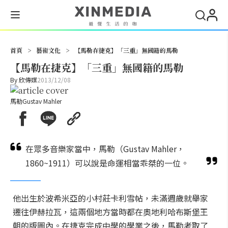
搜尋
首頁
>
藝術文化
>
【馬勒在捷克】「三重」無國籍的馬勒
【馬勒在捷克】「三重」無國籍的馬勒
By
欣傳媒
2013/12/08
馬勒Gustav Mahler
在眾多音樂家當中，馬勒（Gustav Mahler，
1860~1911）可以說是命運相當乖桀的一位。
他出生於波希米亞的小村莊卡利雪帖，未滿週歲就舉家
遷往伊赫拉瓦，這兩個地方當時都在奧地利哈布斯堡王
朝的版圖內。在捷克完成中學的學業之後，馬勒考取了