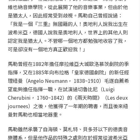
維也納音樂學院，從此展開了他的音樂事業，但由於他
是猶太人，因此經常受到歧視。馬勒自己曾經說過：
「我是一個『三重』無國籍的人！奧地利人說我出生在
波希米亞，德國人說我是奧地利人，世界上的其他人則
認定我是猶太人。不管哪一個地方都勉強地收容了我，
可是卻沒有一個地方真正歡迎我！」
馬勒曾經在1882年擔任摩拉維亞大城歐洛慕茨劇院的季
指揮，又在1885年向布拉格「皇家德國劇院」的新任經
理紐曼（Angelo Neumann， 1838~1910）毛遂自薦希
望能夠擔任指揮一職，在試演過切魯比尼（Luigi
Cherubini， 1760~1842）的《兩天時間》（Les deux
journees）之後，他獲得了一年期的聘書，而且後來紐
曼對馬勒也相當地器重。
馬勒雖然承襲了自海頓、莫札特、貝多芬以下的德奧音
樂體系，但是他作品的特殊之處則在於經常從波希米亞