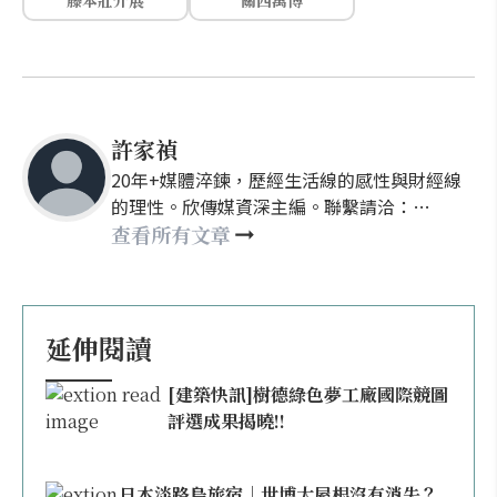
藤本壯介展
關西萬博
許家禎
20年+媒體淬鍊，歷經生活線的感性與財經線
的理性。欣傳媒資深主編。聯繫請洽：
nellyhsu@xinmedia.com
查看所有文章
延伸閱讀
[建築快訊]樹德綠色夢工廠國際競圖
評選成果揭曉!!
日本淡路島旅宿｜世博大屋根沒有消失？