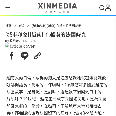
搜尋
首頁
>
旅遊
>
[城市印象][越南] 在越南的法國時光
[城市印象][越南] 在越南的法國時光
By
欣旅遊
2013/11/25
越南人的日常，成群的男人是這麼悠哉地就著矮凳啜飲
咖啡閒話長，簡單的一杯咖啡，?頭藏著許多關於越南的
法國故事，是苦澀、是甜味，還是飲下後回到口中的一
絲酸味？19世紀，越南正式成了法國殖民地，是為法屬
印度支那的一部分，在越南，不論城市大街或老巷古
弄，都能隱約發現法國留下的痕跡，長排的林蔭大道、