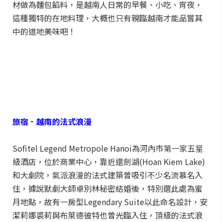
材做為麵包餡料，是越南人日常的早餐、小吃、宵夜，
這種獨特的在地料理，大概也只有親臨越南才能品嘗其
中的道地美味吧！
旅宿．越南的法式浪漫
Sofitel Legend Metropole Hanoi為河內市第一家五星
級酒店，位於商業中心，靠近還劍湖(Hoan Kiem Lake)
和大劇院，氣派浪漫的法式建築曾吸引不少名流慕名入
住，據說默劇大師卓別林秘密結婚後，特別選此處為蜜
月地點，故有一房型Legendary Suite以此命名設計，安
潔莉娜裘莉與布萊德彼特也曾光臨入住，頂級的法式浪