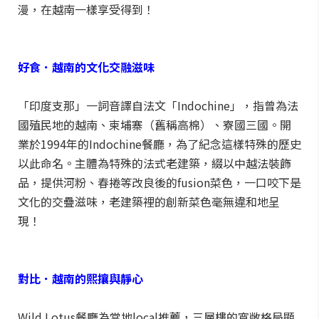
漫，在越南一樣享受得到！
好食．越南的文化交融滋味
「印度支那」一詞音譯自法文「Indochine」，指曾為法
國殖民地的越南、柬埔寨（舊稱高棉）、寮國三國。開
業於1994年的Indochine餐廳，為了紀念這樣特殊的歷史
以此命名。主體為特殊的法式老建築，綴以中越法裝飾
品，提供河粉、春捲等改良後的fusion菜色，一口咬下是
文化的交疊滋味，老建築裡的創新菜色毫無違和地呈
現！
對比．越南的熙攘與靜心
Wild Lotus餐廳為當地local推薦，三層樓的寬敞格局顯