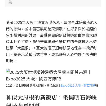
生
隨著2025年大阪世博會圓滿落幕，這場全球盛會帶給人
們的悸動，並未隨著展期結束消散。在眾多關於場館如
何永續利用的討論，最受矚目的焦點莫過於由建築大師
藤本壯介打造、象徵著傳統與永續精神的全球最大木造
建築「大屋根」。巨大的環形迴廊該原地保存、拆解利
用，還是以某種形式重生，成為許多人心中懸而未決的
期待。
2025大阪世博精神建築大屋根。圖片來源｜
Expo2025 大阪・関西万博
FB
神似大屋根的新飯店，坐擁明石海峽
絕景今夏開幕