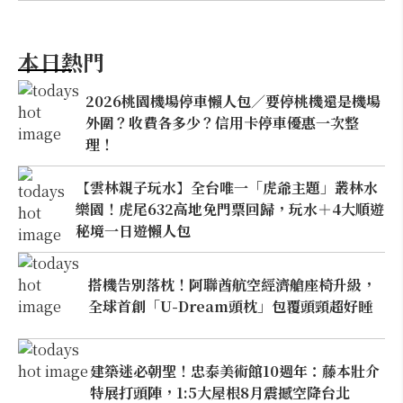
本日熱門
2026桃園機場停車懶人包／要停桃機還是機場
外圍？收費各多少？信用卡停車優惠一次整
理！
【雲林親子玩水】全台唯一「虎爺主題」叢林水
樂園！虎尾632高地免門票回歸，玩水＋4大順遊
秘境一日遊懶人包
搭機告別落枕！阿聯酋航空經濟艙座椅升級，
全球首創「U-Dream頭枕」包覆頭頸超好睡
建築迷必朝聖！忠泰美術館10週年：藤本壯介
特展打頭陣，1:5大屋根8月震撼空降台北