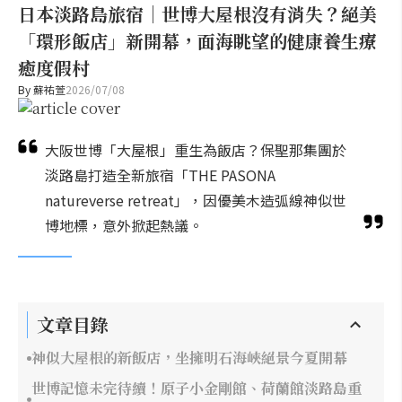
日本淡路島旅宿｜世博大屋根沒有消失？絕美
「環形飯店」新開幕，面海眺望的健康養生療
癒度假村
By
蘇祐萱
2026/07/08
大阪世博「大屋根」重生為飯店？保聖那集團於
淡路島打造全新旅宿「THE PASONA
natureverse retreat」，因優美木造弧線神似世
博地標，意外掀起熱議。
文章目錄
神似大屋根的新飯店，坐擁明石海峽絕景今夏開幕
世博記憶未完待續！原子小金剛館、荷蘭館淡路島重