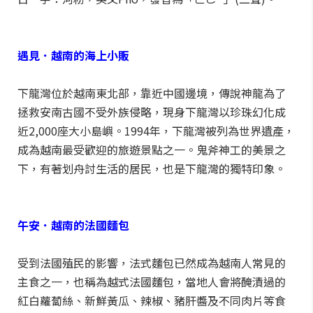
遇見．越南的海上小販
下龍灣位於越南東北部，靠近中國邊境，傳說神龍為了
拯救安南古國不受外族侵略，現身下龍灣以珍珠幻化成
近2,000座大小島嶼。1994年，下龍灣被列為世界遺產，
成為越南最受歡迎的旅遊景點之一。鬼斧神工的美景之
下，有著划舟討生活的居民，也是下龍灣的獨特印象。
午安．越南的法國麵包
受到法國殖民的影響，法式麵包已然成為越南人常見的
主食之一，也稱為越式法國麵包，當地人會將醃漬過的
紅白蘿蔔絲、新鮮黃瓜、辣椒、豬肝醬及不同肉片等食