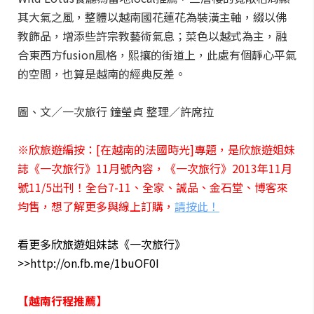
其大氣之風，整體以越南國花蓮花為裝潢主軸，綴以佛
教飾品，增添些許宗教藝術氣息；菜色以越式為主，融
合東西方fusion風格，熙攘的街道上，此處有個靜心平氣
的空間，也算是越南的經典反差。
圖、文／一次旅行 鐘瑩貞 整理／許席拉
※欣旅遊編按：[在越南的法國時光]專題，是欣旅遊姐妹
誌《一次旅行》11月號內容，《一次旅行》2013年11月
號11/5出刊！全台7-11、全家、誠品、金石堂、博客來
均售，想了解更多與線上訂購，
請按此！
看更多欣旅遊姐妹誌《一次旅行》
>>http://on.fb.me/1buOF0I
【越南行程推薦】