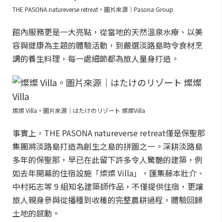
THE PASONA natureverse retreat。圖片來源｜Pasona Group
館內服務更是一大亮點，從當地的天然溫泉水療、以美
容與健康為主題的體驗活動，到嚴選淡路島時令食材烹
調的養生料理，每一處細節都為旅人量身打造。
燦燦 Villa。圖片來源｜はたけのリゾート 燦燦Villa
事實上，THE PASONA natureverse retreat僅是保聖那
集團將淡路島打造為創生之島的拼圖之一。深耕淡路島
多年的保聖那，早已在此留下許多令人驚艷的建築，例
如去年開幕的住宿設施「燦燦 Villa」，匯集藤本壯介、
中村拓志等 9 組知名建築師作品，不僅提供住宿，更讓
旅人親身參與從播種到收穫的完整農耕過程，體驗回歸
土地的感動。