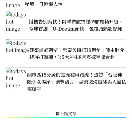
秘境一日遊懶人包
搭機告別落枕！阿聯酋航空經濟艙座椅升級，
全球首創「U-Dream頭枕」包覆頭頸超好睡
建築迷必朝聖！忠泰美術館10週年：藤本壯介
特展打頭陣，1:5大屋根8月震撼空降台北
離市區15分鐘的嘉義祕境路線！造訪「台版神
隱少女湯屋」清豐濤月、湖景窯烤披薩與人氣私
宅咖啡
接下篇文章