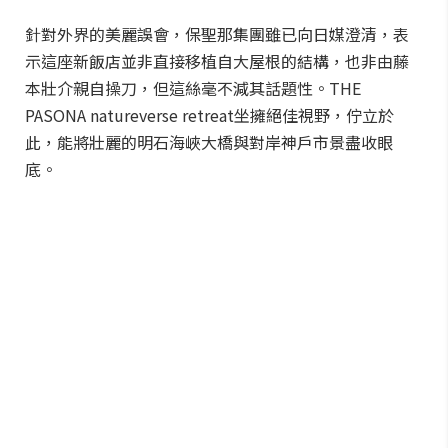
針對外界的美麗誤會，保聖那集團雖已向日媒澄清，表
示這座新飯店並非直接移植自大屋根的結構，也非由藤
本壯介親自操刀，但這絲毫不減其話題性。THE
PASONA natureverse retreat坐擁絕佳視野，佇立於
此，能將壯麗的明石海峽大橋與對岸神戶市景盡收眼
底。