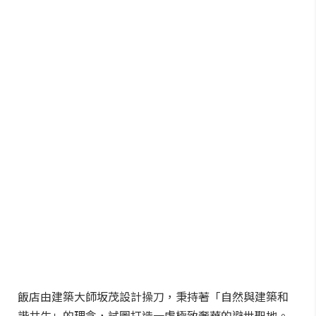
飯店由建築大師坂茂設計操刀，秉持著「自然與建築和
諧共生」的理念，試圖打造一處極致奢華的避世聖地。