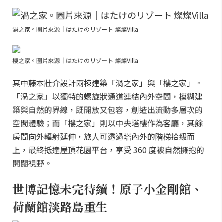
渦之家。圖片來源｜はたけのリゾート 燦燦Villa
樓之家。圖片來源｜はたけのリゾート 燦燦Villa
其中藤本壯介設計兩棟建築「渦之家」與「樓之家」。
「渦之家」以獨特的螺旋狀通道連結內外空間，模糊建
築與自然的界線，既開放又包容，創造出流動多層次的
空間體驗；而「樓之家」則以中央塔樓作為客廳，其餘
房間向外輻射延伸，旅人可透過塔內外的階梯拾級而
上，最終抵達屋頂花園平台，享受 360 度被自然擁抱的
開闊視野。
世博記憶未完待續！原子小金剛館、
荷蘭館淡路島重生