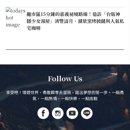
離市區15分鐘的嘉義祕境路線！造訪「台版神
隱少女湯屋」清豐濤月、湖景窯烤披薩與人氣私
宅咖啡
Follow Us
享受吧！環遊世界，勇敢歸零去冒險，踏出夢想的第一步。一點勇
氣，一點熱情，一點快樂，一點挑戰