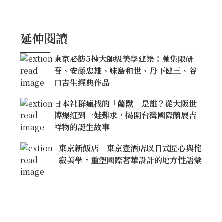
延伸閱讀
東京必訪5棟大師級美學建築：蒐集隈研
吾、安藤忠雄、妹島和世、丹下健三、谷
口吉生經典作品
日本社群瘋找的「蘭獸」是誰？從大阪世
博爆紅到一娃難求，揭開台灣國際蘭展吉
祥物的誕生故事
東京新飯店｜東京壹酒店以日式匠心與侘
寂美學，重塑國際奢華設計的地方性語彙