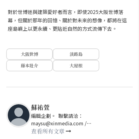
對於世博迷與建築愛好者而言，即使2025大阪世博落
幕，但關於那年的回憶、關於對未來的想像，都將在這
座島嶼上以更永續、更貼近自然的方式流傳下去。
大阪世博
淡路島
藤本壯介
大屋根
蘇祐萱
編輯企劃。 聯繫請洽：
maysu@xinmedia.com /
may860527@gmail.com
查看所有文章