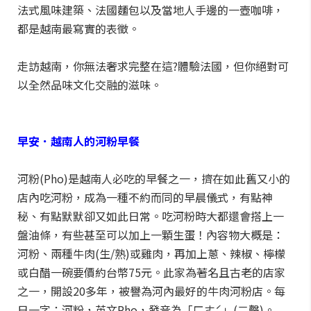
法式風味建築、法國麵包以及當地人手邊的一壺咖啡，
都是越南最寫實的表徵。
走訪越南，你無法奢求完整在這?體驗法國，但你絕對可
以全然品味文化交融的滋味。
早安．越南人的河粉早餐
河粉(Pho)是越南人必吃的早餐之一，擠在如此舊又小的
店內吃河粉，成為一種不約而同的早晨儀式，有點神
秘、有點默默卻又如此日常。吃河粉時大都還會搭上一
盤油條，有些甚至可以加上一顆生蛋！內容物大概是：
河粉、兩種牛肉(生/熟)或雞肉，再加上蔥、辣椒、檸檬
或白醋一碗要價約台幣75元。此家為著名且古老的店家
之一，開設20多年，被譽為河內最好的牛肉河粉店。每
日一字：河粉，英文Pho，發音為「ㄈㄜˊ」(二聲)。