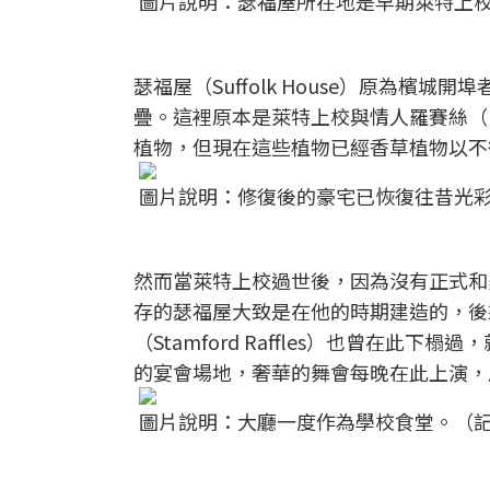
圖片說明：瑟福屋所在地是早期萊特上
瑟福屋（Suffolk House）原為檳城開
疊。這裡原本是萊特上校與情人羅賽絲（Mar
植物，但現在這些植物已經香草植物以不
圖片說明：修復後的豪宅已恢復往昔光
然而當萊特上校過世後，因為沒有正式和羅賽絲結婚
存的瑟福屋大致是在他的時期建造的，後
（Stamford Raffles）也曾在
的宴會場地，奢華的舞會每晚在此上演，
圖片說明：大廳一度作為學校食堂。（