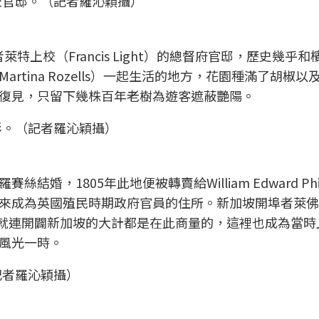
校官邸。（記者羅沁穎攝）
埠者萊特上校（Francis Light）的總督府官邸，歷史幾乎
tina Rozells）一起生活的地方，花園種滿了胡椒以
復見，只留下幾株百年老樹為遊客遮蔽艷陽。
彩。（記者羅沁穎攝）
，1805年此地便被轉賣給William Edward Phil
來成為英國殖民時期政府官員的住所。新加坡開埠者萊佛
此下榻過，就連開闢新加坡的大計都是在此商量的，這裡也成為當
風光一時。
記者羅沁穎攝）