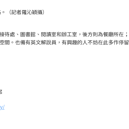
格。（記者羅沁穎攝）
接待處、圖書館、閱讀室和辦工室，後方則為餐廳所在；
空間。也備有英文解說員，有興趣的人不妨在此多作停留
g
y/