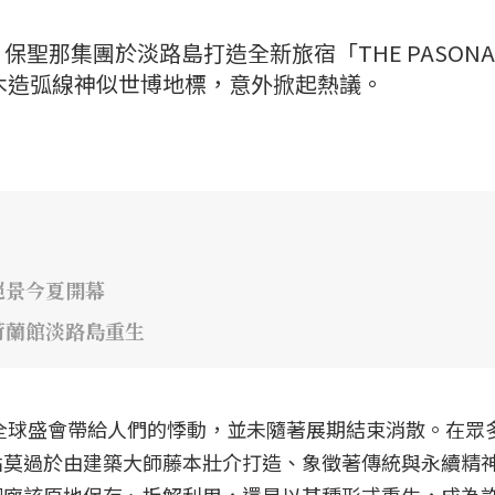
聖那集團於淡路島打造全新旅宿「THE PASONA
」，因優美木造弧線神似世博地標，意外掀起熱議。
絕景今夏開幕
荷蘭館淡路島重生
場全球盛會帶給人們的悸動，並未隨著展期結束消散。在眾
點莫過於由建築大師藤本壯介打造、象徵著傳統與永續精