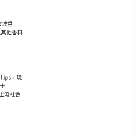
和檳城重
及其他香料
lips，現
士
時上流社會