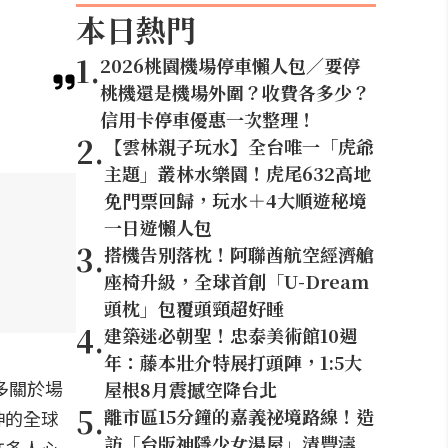
本日熱門
1
.
2026桃園機場停車懶人包／要停
桃機還是機場外圍？收費各多少？
信用卡停車優惠一次整理！
2
.
【雲林親子玩水】全台唯一「虎爺
主題」叢林水樂園！虎尾632高地
免門票回歸，玩水＋4大順遊秘境
一日遊懶人包
3
.
搭機告別落枕！阿聯酋航空經濟艙
座椅升級，全球首創「U-Dream
頭枕」包覆頭頸超好睡
4
.
建築迷必朝聖！忠泰美術館10週
年：藤本壯介特展打頭陣，1:5大
多關於場
屋根8月震撼空降台北
5
.
離市區15分鐘的嘉義祕境路線！造
神的全球
訪「台版神隱少女湯屋」清豐濤