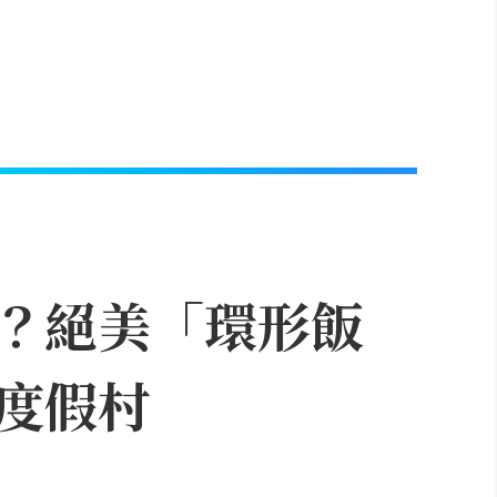
？絕美「環形飯
度假村