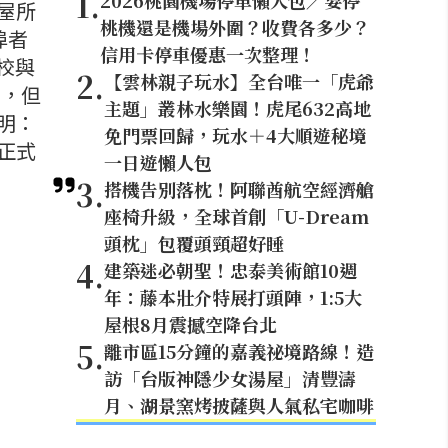
1
.
2026桃園機場停車懶人包／要停
屋所
桃機還是機場外圍？收費各多少？
埠者
信用卡停車優惠一次整理！
上校與
2
.
【雲林親子玩水】全台唯一「虎爺
物，但
主題」叢林水樂園！虎尾632高地
明：
免門票回歸，玩水＋4大順遊秘境
正式
一日遊懶人包
3
.
搭機告別落枕！阿聯酋航空經濟艙
座椅升級，全球首創「U-Dream
頭枕」包覆頭頸超好睡
4
.
建築迷必朝聖！忠泰美術館10週
年：藤本壯介特展打頭陣，1:5大
屋根8月震撼空降台北
5
.
離市區15分鐘的嘉義祕境路線！造
訪「台版神隱少女湯屋」清豐濤
月、湖景窯烤披薩與人氣私宅咖啡