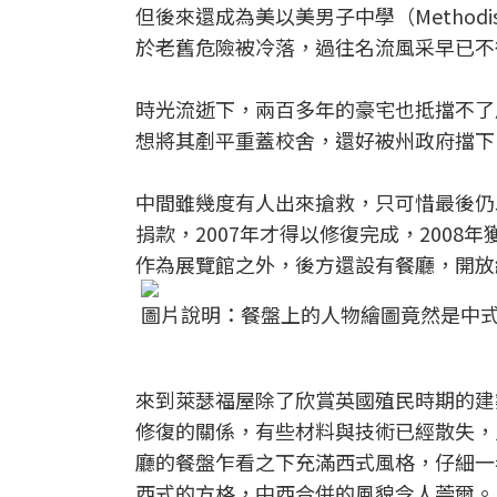
但後來還成為美以美男子中學（Methodis
於老舊危險被冷落，過往名流風采早已不
時光流逝下，兩百多年的豪宅也抵擋不了
想將其剷平重蓋校舍，還好被州政府擋下
中間雖幾度有人出來搶救，只可惜最後仍
捐款，2007年才得以修復完成，2008
作為展覽館之外，後方還設有餐廳，開放
圖片說明：餐盤上的人物繪圖竟然是中
來到萊瑟福屋除了欣賞英國殖民時期的建
修復的關係，有些材料與技術已經散失，
廳的餐盤乍看之下充滿西式風格，仔細一
西式的方格，中西合併的風貌令人莞爾。