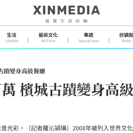
生活
藝術文化
專題
欣觀
Lifestyle
Art Pulse
Special Issue
Notes
城古蹟變身高級餐廳
資百萬 檳城古蹟變身高
昔光彩。（記者羅沁穎攝）2008年被列入世界文