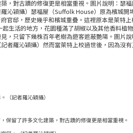
建築，對古蹟的修復更是相當重視。圖片說明：瑟福
穎攝）瑟福屋（Suffolk House）原為檳城開
t）的總督府官邸，歷史幾乎和檳城重疊。這裡原本是萊特
ells）一起生活的地方，花園種滿了胡椒以及其他香料植
復見，只留下幾株百年老樹為遊客遮蔽艷陽。圖片說
（記者羅沁穎攝）然而當萊特上校過世後，因為沒有
彩。（記者羅沁穎攝）
治市，保留了許多文化建築，對古蹟的修復更是相當重視。