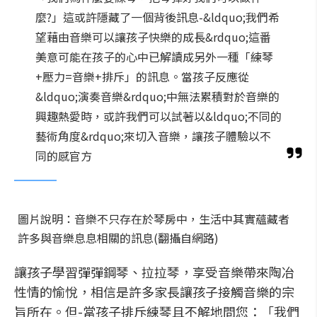
麼?」這或許隱藏了一個背後訊息-&ldquo;我們希
望藉由音樂可以讓孩子快樂的成長&rdquo;這番
美意可能在孩子的心中已解讀成另外一種「練琴
+壓力=音樂+排斥」的訊息。當孩子反應從
&ldquo;演奏音樂&rdquo;中無法累積對於音樂的
興趣熱愛時，或許我們可以試著以&ldquo;不同的
藝術角度&rdquo;來切入音樂，讓孩子體驗以不
同的感官方
圖片說明：音樂不只存在於琴房中，生活中其實蘊藏者
許多與音樂息息相關的訊息(翻攝自網路)
讓孩子學習彈彈鋼琴、拉拉琴，享受音樂帶來陶冶
性情的愉悅，相信是許多家長讓孩子接觸音樂的宗
旨所在。但-當孩子排斥練琴且不解地問您：「我們