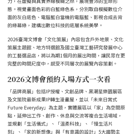
力，在虛擬與真實界線模糊之際，展現豐沛的生命形
態。視覺畫面色彩的白藍綠色系，分別取自模擬數位介
面的灰白底色、電腦藍白當機的電腦藍、影視合成去背
的綠幕綠，建構出數位科技的底層系統美學。
2026臺灣文博會「文化策展」內容包含戶外地景、文化
策展主題館、地方特選館及國立臺灣工藝研究發展中心
的工藝選品店，將以為期1個月的展出時間，讓民眾在更
完整的時間尺度中，感受不同層次的展覽內容策劃。
2026文博會預約入場方式一次看
「品牌商展」包括IP授權、文創品牌、黑潮星樂園展區
及文策院最新成果IP轉生漫畫屋，並以「未來日常式
Future Everyday」為主題，實體展區以「家」為空間原
點，延伸出工作、創作、休息與交流等複合生活場域，
並規劃「生活儀式」、「溫柔科技」、「慢生活片
刻」、「家的新想像」與「有意識的設計」5大趨勢主