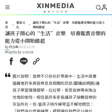
搜尋
首
藝術文
讓孩子開心的“生活”音樂 培養鑑賞音樂的能力從小
>
>
頁
化
開始做起
讓孩子開心的“生活”音樂 培養鑑賞音樂的
能力從小開始做起
By
欣古典
2015/12/29
圖片說明：音樂不只存在於琴房中，生活中其實
蘊藏者許多與音樂息息相關的訊息(翻攝自網路)讓
孩子學習彈彈鋼琴、拉拉琴，享受音樂帶來陶冶
性情的愉悅，相信是許多家長讓孩子接觸音樂的
宗旨所在。但-當孩子排斥練琴且不解地問您：
「我們為什麼要練琴，把琴彈好我們可以做什