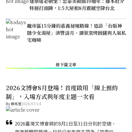
建築迷必朝聖！忠泰美術館10週年：藤本壯介
特展打頭陣，1:5大屋根8月震撼空降台北
離市區15分鐘的嘉義祕境路線！造訪「台版神
隱少女湯屋」清豐濤月、湖景窯烤披薩與人氣私
宅咖啡
接下篇文章
2026文博會8月登場！首度啟用「線上預約
制」，入場方式與年度主題一次看
By
蘇祐萱
2026/07/14
2026臺灣文博會將於8月1日至31日分別於空總、
南港展覽館登場，日前公布年度主題為「第零位