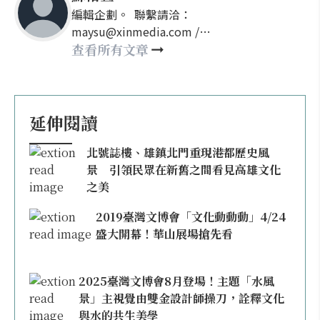
編輯企劃。 聯繫請洽：
maysu@xinmedia.com /
may860527@gmail.com
查看所有文章
延伸閱讀
北號誌樓、雄鎮北門重現港都歷史風
景 引領民眾在新舊之間看見高雄文化
之美
2019臺灣文博會「文化動動動」4/24
盛大開幕！華山展場搶先看
2025臺灣文博會8月登場！主題「水風
景」主視覺由雙金設計師操刀，詮釋文化
與水的共生美學