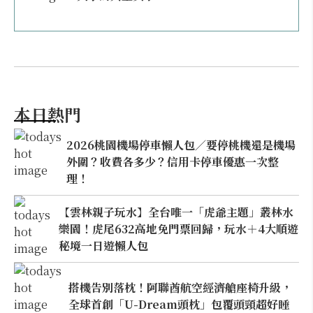
本日熱門
2026桃園機場停車懶人包／要停桃機還是機場
外圍？收費各多少？信用卡停車優惠一次整
理！
【雲林親子玩水】全台唯一「虎爺主題」叢林水
樂園！虎尾632高地免門票回歸，玩水＋4大順遊
秘境一日遊懶人包
搭機告別落枕！阿聯酋航空經濟艙座椅升級，
全球首創「U-Dream頭枕」包覆頭頸超好睡