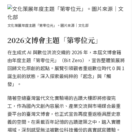
文化策展年度主題「第零位元」。圖片來源｜文化部
2026文博會主題「第零位元」
在生成式 AI 與數位洪流交織的 2026 年，本屆文博會藉
由年度主題「第零位元」（Bit Zero），宣告整體策展將
回歸文化原創的起點。展覽引領觀者重返數位時代 0 與 1
誕生前的狀態，深入探索最純粹的「起念」與「觸
發」。
隨著空總臺灣當代文化實驗場的古蹟大樓即將修復完
工，作為國內文創內容展示、產業交流與市場媒合最重
要平台的臺灣文博會，也正式宣告再度重返極具歷史意
義的空間。在乘載百年記憶的古蹟建築之中，踏入實體
場域，深刻感受無法被數位科技備份的真實感官體驗。