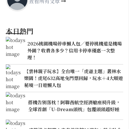
查看所有文章
本日熱門
2026桃園機場停車懶人包／要停桃機還是機場
外圍？收費各多少？信用卡停車優惠一次整
理！
【雲林親子玩水】全台唯一「虎爺主題」叢林水
樂園！虎尾632高地免門票回歸，玩水＋4大順遊
秘境一日遊懶人包
搭機告別落枕！阿聯酋航空經濟艙座椅升級，
全球首創「U-Dream頭枕」包覆頭頸超好睡