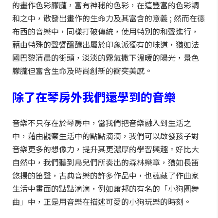
的畫作色彩朦朧，富有神秘的色彩，在這豐富的色彩調
和之中，散發出畫作的生命力及其富含的意義 ; 然而在德
布西的音樂中，同樣打破傳統，使用特別的和聲進行，
藉由特殊的聲響醞釀出屬於印象派獨有的味道，猶如法
國巴黎清晨的街頭，淡淡的霧氣撒下溫暖的陽光，景色
朦朧但富含生命及時尚創新的衝突美感。
除了在琴房外我們還學到的音樂
音樂不只存在於琴房中，當我們把音樂融入到生活之
中，藉由觀察生活中的點點滴滴，我們可以啟發孩子對
音樂更多的想像力，提升其更濃厚的學習興趣。好比大
自然中，我們聽到鳥兒們所奏出的森林樂章，猶如長笛
悠揚的笛聲，古典音樂的許多作品中，也蘊藏了作曲家
生活中畫面的點點滴滴，例如蕭邦的有名的「小狗圓舞
曲」中，正是用音樂在描述可愛的小狗玩樂的時刻。