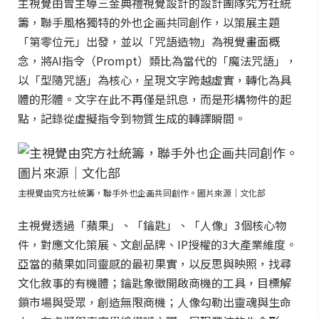
主視覺由曾主導三金典禮視覺設計的設計團隊究方社統
籌，聯手風格獨特的外也企画共同創作，以策展主題
「第零位元」出發，並以「咒語造物」為視覺畫面概
念，將AI指令（Prompt）類比為當代的「魔法咒語」，
以「型隨咒語」為核心，呈現文字跨越虛實，轉化為具
體的形體。文字在此不再僅是訊息，而是形構物件的起
點，記錄從虛擬指令到物質生成的轉譯瞬間。
主視覺由究方社統籌，聯手外也企画共同創作。圖片來源｜文化部
主視覺透過「蘋果」、「鑰匙」、「人像」3個核心物
件，對應文化策展、文創品牌、IP授權的3大產業維度。
亞當的蘋果如同靈感的最初果實，以反思與映照，找尋
文化敘事的有機體；鑰匙象徵開啟商機的工具，目標解
鎖市場與受眾，創造無限商機；人像勾勒出靈魂與生命