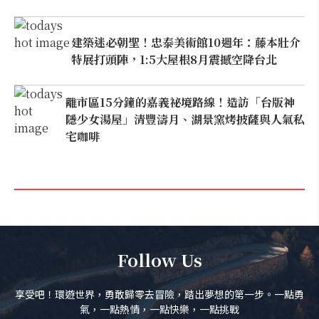
建築迷必朝聖！忠泰美術館10週年：藤本壯介
特展打頭陣，1:5大屋根8月震撼空降台北
離市區15分鐘的嘉義祕境路線！造訪「台版神
隱少女湯屋」清豐濤月、湖景窯烤披薩與人氣私
宅咖啡
Follow Us
享受吧！環遊世界，勇敢歸零去冒險，踏出夢想的第一步。一點勇
氣，一點熱情，一點快樂，一點挑戰