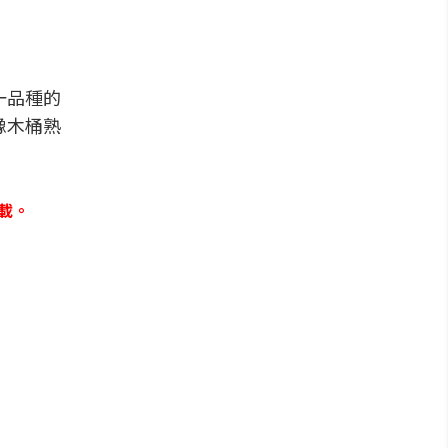
單一品種的
橡木桶熟
載。