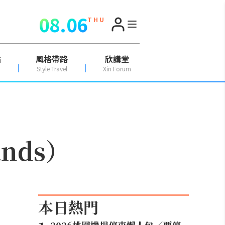
08.06
T H U
點
風格帶路
欣講堂
Style Travel
Xin Forum
nds）
本日熱門