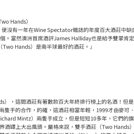
o Hands）
s）便沒有一年在Wine Spectator雜誌的年度百大酒莊中
當然澳洲首席酒評James Halliday也是給予雙掌肯
莊（Two Hands）是南半球最好的酒莊。」
nds），這間酒莊有著數款百大年終排行榜上的名酒！但是
那兩隻手的合作，的確，這酒莊相當年輕，1999才由麥可
茲 （Richard Mintz）兩隻手成立，但是短短10多年，它們
酒罈上大出風頭。嚴格來說，雙手酒莊（Two Hands