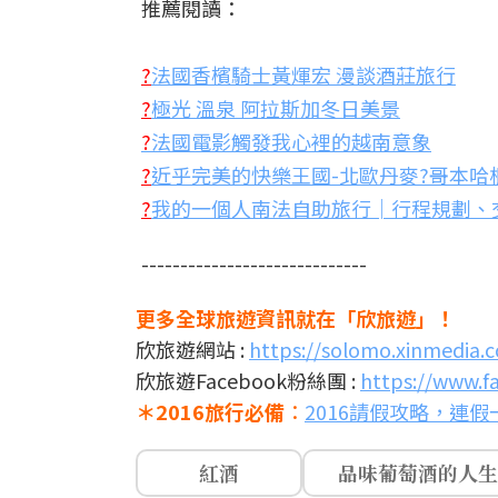
推薦閱讀：
?
法國香檳騎士黃煇宏 漫談酒莊旅行
?
極光 溫泉 阿拉斯加冬日美景
?
法國電影觸發我心裡的越南意象
?
近乎完美的快樂王國-北歐丹麥?哥本哈
?
我的一個人南法自助旅行│行程規劃、
-----------------------------
更多全球旅遊資訊就在「欣旅遊」！
欣旅遊網站 :
https://solomo.xinmedia.c
欣旅遊Facebook粉絲團 :
https://www.f
＊2016旅行必備
：
2016請假攻略，連
紅酒
品味葡萄酒的人生