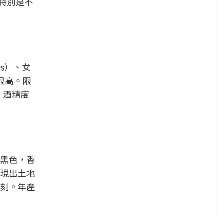
，特別是不
s）、女
都很高。限
月，酒精度
黑色，香
現出土地
刻。年產