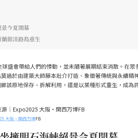
絕景今夏開幕
荷蘭館淡路島重生
場全球盛會帶給人們的悸動，並未隨著展期結束消散。在眾
點莫過於由建築大師藤本壯介打造、象徵著傳統與永續精
迴廊該原地保存、拆解利用，還是以某種形式重生，成為
2025 大阪・関西万博
FB
坐擁明石海峽絕景今夏開幕