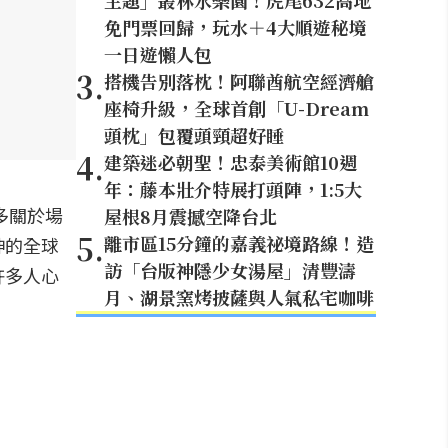
主題」叢林水樂園！虎尾632高地
免門票回歸，玩水＋4大順遊秘境
一日遊懶人包
3
.
搭機告別落枕！阿聯酋航空經濟艙
座椅升級，全球首創「U-Dream
頭枕」包覆頭頸超好睡
4
.
建築迷必朝聖！忠泰美術館10週
年：藤本壯介特展打頭陣，1:5大
多關於場
屋根8月震撼空降台北
5
.
離市區15分鐘的嘉義祕境路線！造
神的全球
訪「台版神隱少女湯屋」清豐濤
許多人心
月、湖景窯烤披薩與人氣私宅咖啡