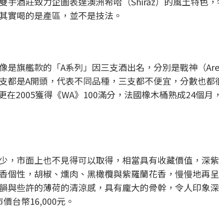
手酒莊致力企圖表達澳洲希哈（Shiraz）的風土特色
其實喝的是產區，並不是技法。
是旗艦款的「A系列」因三支酒出名，分別是戰神（Are
e），三支都是A開頭，代表不同品種，三支都不便宜，分數也
ds）更在2005獲得《WA》100滿分，法國橡木桶熟成24個
少，市面上也不見得可以取得，相當具有收藏價值，深紫
香個性，胡椒、燻肉、黑橄欖與紫羅蘭花香，慢慢地再呈
韻與些許的薄荷的清涼感，具有龐大的骨幹，令人印象深
價台幣16,000元。