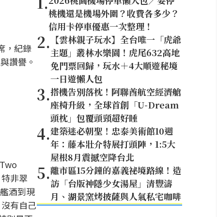
1
.
2026桃園機場停車懶人包／要停
桃機還是機場外圍？收費各多少？
信用卡停車優惠一次整理！
2
.
【雲林親子玩水】全台唯一「虎爺
缺席，紀錄
主題」叢林水樂園！虎尾632高地
定與讚譽。
免門票回歸，玩水＋4大順遊秘境
一日遊懶人包
3
.
搭機告別落枕！阿聯酋航空經濟艙
座椅升級，全球首創「U-Dream
頭枕」包覆頭頸超好睡
4
.
建築迷必朝聖！忠泰美術館10週
年：藤本壯介特展打頭陣，1:5大
屋根8月震撼空降台北
Two
5
.
離市區15分鐘的嘉義祕境路線！造
．特非翠
訪「台版神隱少女湯屋」清豐濤
的旗艦酒到現
月、湖景窯烤披薩與人氣私宅咖啡
）沒有自己