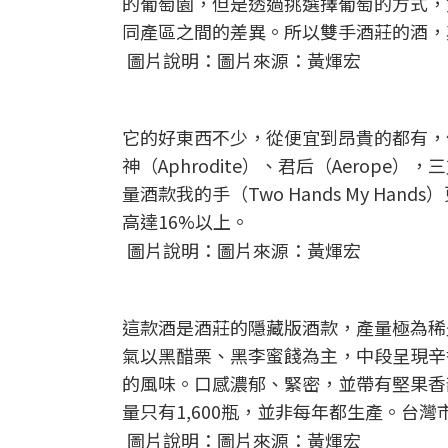
的葡萄園，但是透過挑選擇葡萄的方式，雙
同產區之間的差異。所以雙手酒莊的酒，
圖片說明：圖片來源：黃煇宏
它的好東西不少，從便宜到昂貴的都有，像
神（Aphrodite）、君后（Aerop
量酒款我的手（Two Hands My Han
高達16%以上。
圖片說明：圖片來源：黃煇宏
這款酒是酒莊的隱藏版酒款，產量極為稀
氣以黑醋栗、黑李蜜餞為主，中段呈現辛
的風味。口感濃郁、緊密，並帶有堅果香
量只有1,600瓶，並非每年都生產。台灣市
圖片說明：圖片來源：黃煇宏