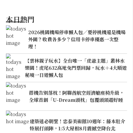
本日熱門
2026桃園機場停車懶人包／要停桃機還是機場
外圍？收費各多少？信用卡停車優惠一次整
理！
【雲林親子玩水】全台唯一「虎爺主題」叢林水
樂園！虎尾632高地免門票回歸，玩水＋4大順遊
秘境一日遊懶人包
搭機告別落枕！阿聯酋航空經濟艙座椅升級，
全球首創「U-Dream頭枕」包覆頭頸超好睡
建築迷必朝聖！忠泰美術館10週年：藤本壯介
特展打頭陣，1:5大屋根8月震撼空降台北