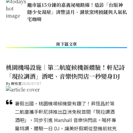
離市區15分鐘的嘉義祕境路線！造訪「台版神
隱少女湯屋」清豐濤月、湖景窯烤披薩與人氣私
宅咖啡
接下篇文章
桃園機場設施｜第二航廈候機新體驗！軒尼詩
「現拉調酒」酒吧、音樂快閃店一秒變身DJ
By
蘇祐萱
2026/07/07
暑假出國，桃園機場候機變有趣了！昇恆昌於第
二航廈攜手軒尼詩推出亞洲免稅首間「現拉調酒
酒吧」，同步引進 Marshall 音樂快閃店。喝杯專
屬特調、體驗一日 DJ，讓美好假期從登機前就充