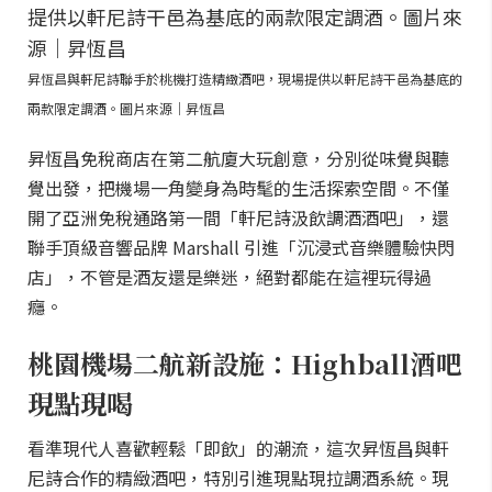
昇恆昌與軒尼詩聯手於桃機打造精緻酒吧，現場提供以軒尼詩干邑為基底的
兩款限定調酒。圖片來源｜昇恆昌
昇恆昌免稅商店在第二航廈大玩創意，分別從味覺與聽
覺出發，把機場一角變身為時髦的生活探索空間。不僅
開了亞洲免稅通路第一間「軒尼詩汲飲調酒酒吧」，還
聯手頂級音響品牌 Marshall 引進「沉浸式音樂體驗快閃
店」，不管是酒友還是樂迷，絕對都能在這裡玩得過
癮。
桃園機場二航新設施：Highball酒吧
現點現喝
看準現代人喜歡輕鬆「即飲」的潮流，這次昇恆昌與軒
尼詩合作的精緻酒吧，特別引進現點現拉調酒系統。現