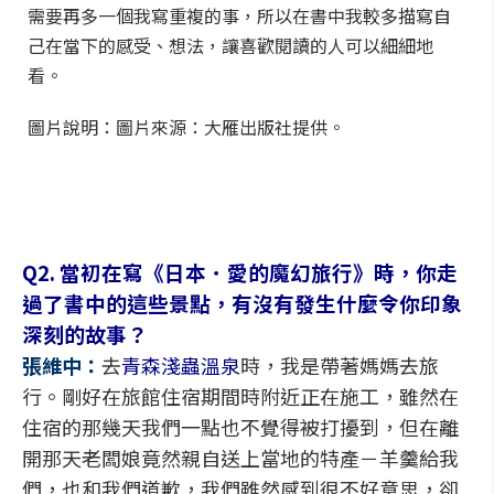
需要再多一個我寫重複的事，所以在書中我較多描寫自
己在當下的感受、想法，讓喜歡閱讀的人可以細細地
看。
圖片說明：圖片來源：大雁出版社提供。
Q2. 當初在寫《日本．愛的魔幻旅行》時，你走
過了書中的這些景點，有沒有發生什麼令你印象
深刻的故事？
張維中：
去
青森淺蟲溫泉
時，我是帶著媽媽去旅
行。剛好在旅館住宿期間時附近正在施工，雖然在
住宿的那幾天我們一點也不覺得被打擾到，但在離
開那天老闆娘竟然親自送上當地的特產－羊羹給我
們，也和我們道歉，我們雖然感到很不好意思，卻