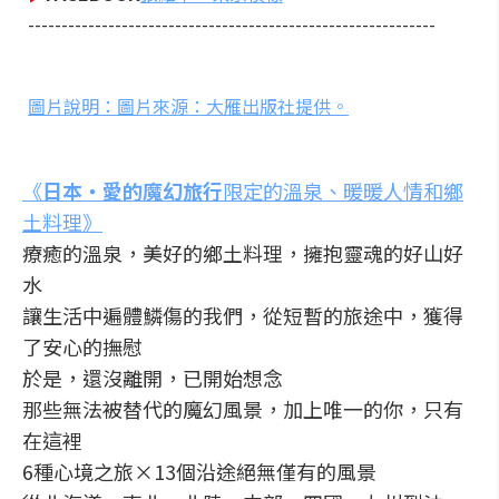
-------------------------------------------------------------
圖片說明：圖片來源：大雁出版社提供。
《
日本・
愛的魔幻旅行
限定的溫泉、暖暖人情和鄉
土料理》
療癒的溫泉，美好的鄉土料理，擁抱靈魂的好山好
水
讓生活中遍體鱗傷的我們，從短暫的旅途中，獲得
了安心的撫慰
於是，還沒離開，已開始想念
那些無法被替代的魔幻風景，加上唯一的你，只有
在這裡
6種心境之旅×13個沿途絕無僅有的風景