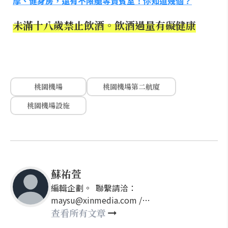
摩、健身房，還有不限艙等貴賓室！你知道幾個？
未滿十八歲禁止飲酒。飲酒過量有礙健康
桃園機場
桃園機場第二航廈
桃園機場設施
蘇祐萱
編輯企劃。 聯繫請洽：
maysu@xinmedia.com /
may860527@gmail.com
查看所有文章