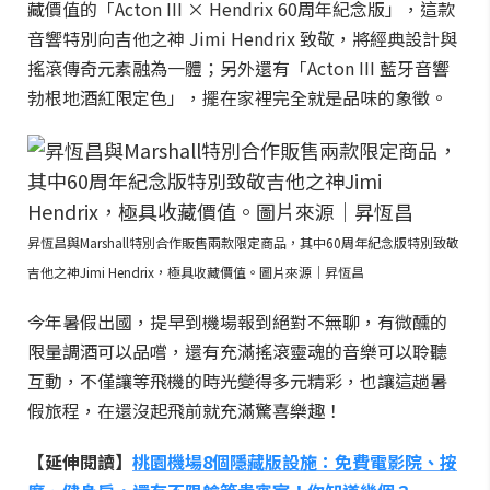
藏價值的「Acton III × Hendrix 60周年紀念版」，這款
音響特別向吉他之神 Jimi Hendrix 致敬，將經典設計與
搖滾傳奇元素融為一體；另外還有「Acton III 藍牙音響
勃根地酒紅限定色」，擺在家裡完全就是品味的象徵。
昇恆昌與Marshall特別合作販售兩款限定商品，其中60周年紀念版特別致敬
吉他之神Jimi Hendrix，極具收藏價值。圖片來源｜昇恆昌
今年暑假出國，提早到機場報到絕對不無聊，有微醺的
限量調酒可以品嚐，還有充滿搖滾靈魂的音樂可以聆聽
互動，不僅讓等飛機的時光變得多元精彩，也讓這趟暑
假旅程，在還沒起飛前就充滿驚喜樂趣！
【延伸閱讀】
桃園機場8個隱藏版設施：免費電影院、按