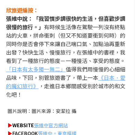
欣旅遊編按：
張維中說：「我習慣步調很快的生活，但喜歡步調
很慢的旅行。」
有時候生活像在駕駛一列沒有終點
站的火車，拼命衝刺（但又不知道要衝到何時）的
同時你是否會停下來讓自己喘口氣、加點油再重新
出發？快快生活、慢慢旅行，在張維中的書裡，我
看到了一種旅行的態度－一種慢活、享受的態度。
「日本有太多獨一無二」
值得我們用慢慢的心細細
品味，下回，別管旅遊書了，帶上一本
《日本．愛
的魔幻旅行》
，走進日本鄉間感受別於城市的和文
化吧！
圖片說明：圖片來源：安潔拉 攝
▶
WEBSITE
張維中官方網站
▶
FACEBOOK
張維中。東京模樣