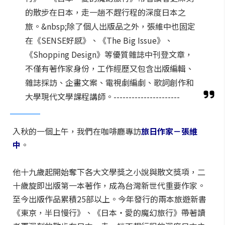
的散步在日本，走一趟不趕行程的深度日本之
旅。&nbsp;除了個人出版品之外，張維中也固定
在《SENSE好感》、《The Big Issue》、
《Shopping Design》等優質雜誌中刊登文章，
不僅有著作家身份，工作經歷又包含出版編輯、
雜誌採訪、企畫文案、電視劇編劇、歌詞創作和
大學現代文學課程講師。----------------------
入秋的一個上午，我們在咖啡廳專訪
旅日作家－張維
中
。
他十九歲起開始奪下各大文學獎之小說與散文獎項，二
十歲旋即出版第一本著作，成為台灣新世代重要作家。
至今出版作品累積25部以上。今年發行的兩本旅遊新書
《東京，半日慢行》、《日本・愛的魔幻旅行》帶著讀